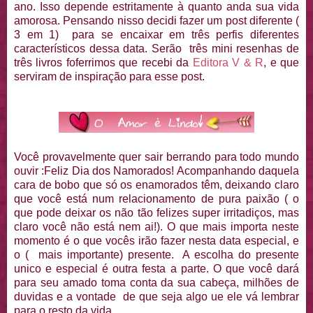
ano. Isso depende estritamente à quanto anda sua vida
amorosa. Pensando nisso decidi fazer um post diferente (
3 em 1) para se encaixar em três perfis diferentes
característicos dessa data. Serão três mini resenhas de
três livros foferrimos que recebi da
Editora V & R
, e que
serviram de inspiração para esse post.
Você provavelmente quer sair berrando para todo mundo
ouvir :Feliz Dia dos Namorados! Acompanhando daquela
cara de bobo que só os enamorados têm, deixando claro
que você está num relacionamento de pura paixão ( o
que pode deixar os não tão felizes super irritadiços, mas
claro você não está nem ai!). O que mais importa neste
momento é o que vocês irão fazer nesta data especial, e
o ( mais importante) presente. A escolha do presente
unico e especial é outra festa a parte. O que você dará
para seu amado toma conta da sua cabeça, milhões de
duvidas e a vontade de que seja algo ue ele vá lembrar
para o resto da vida.