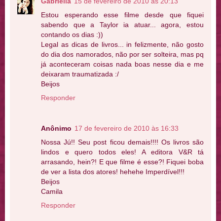
Gabriella
15 de fevereiro de 2010 às 20:13
Estou esperando esse filme desde que fiquei
sabendo que a Taylor ia atuar... agora, estou
contando os dias :))
Legal as dicas de livros... in felizmente, não gosto
do dia dos namorados, não por ser solteira, mas pq
já aconteceram coisas nada boas nesse dia e me
deixaram traumatizada :/
Beijos
Responder
Anônimo
17 de fevereiro de 2010 às 16:33
Nossa Jú!! Seu post ficou demais!!!! Os livros são
lindos e quero todos eles! A editora V&R tá
arrasando, hein?! E que filme é esse?! Fiquei boba
de ver a lista dos atores! hehehe Imperdível!!!
Beijos
Camila
Responder