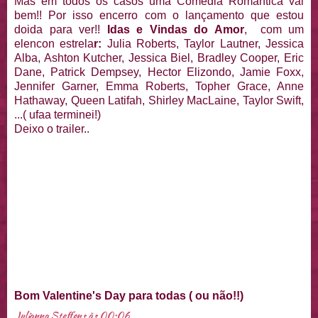
Mas em todos os casos uma Comédia Romantica vai
bem!! Por isso encerro com o lançamento que estou
doida para ver!!
Idas e Vindas do Amor
, com um
elencon estrela
r:
Julia Roberts, Taylor Lautner, Jessica
Alba, Ashton Kutcher, Jessica Biel, Bradley Cooper, Eric
Dane, Patrick Dempsey, Hector Elizondo, Jamie Foxx,
Jennifer Garner, Emma Roberts, Topher Grace, Anne
Hathaway, Queen Latifah, Shirley MacLaine, Taylor Swift,
...( ufaa terminei!)
Deixo o trailer..
Bom Valentine's Day para todas ( ou não!!)
Julianna Steffens
às
00:06