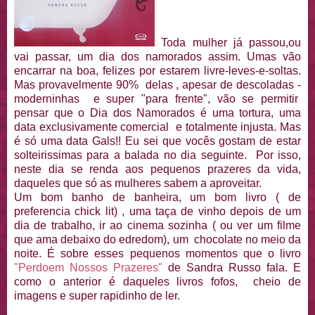
Toda mulher já passou,ou
vai passar, um dia dos namorados assim. Umas vão
encarrar na boa, felizes por estarem livre-leves-e-soltas.
Mas provavelmente 90% delas , apesar de descoladas -
moderninhas e super "para frente", vão se permitir
pensar que o Dia dos Namorados é uma tortura, uma
data exclusivamente comercial e totalmente injusta. Mas
é só uma data Gals!! Eu sei que vocês gostam de estar
solteirissimas para a balada no dia seguinte. Por isso,
neste dia se renda aos pequenos prazeres da vida,
daqueles que só as mulheres sabem a aproveitar.
Um bom banho de banheira, um bom livro ( de
preferencia chick lit) , uma taça de vinho depois de um
dia de trabalho, ir ao cinema sozinha ( ou ver um filme
que ama debaixo do edredom), um chocolate no meio da
noite. É sobre esses pequenos momentos que o livro
"Perdoem Nossos Prazeres"
de Sandra Russo fala. E
como o anterior é daqueles livros fofos, cheio de
imagens e super rapidinho de ler.