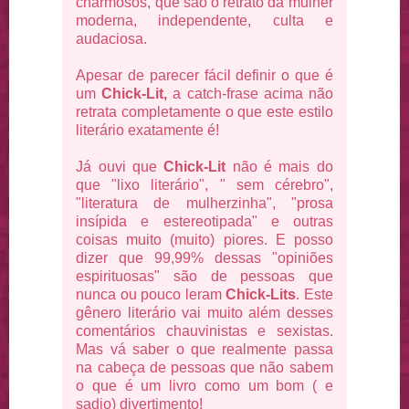
charmosos, que são o retrato da mulher
moderna, independente, culta e
audaciosa.
Apesar de parecer fácil definir o que é
um
Chick-Lit,
a catch-frase acima não
retrata completamente o que este estilo
literário exatamente é!
Já ouvi que
Chick-Lit
não é mais do
que "lixo literário", " sem cérebro",
"literatura de mulherzinha", "prosa
insípida e estereotipada" e outras
coisas muito (muito) piores. E posso
dizer que 99,99% dessas "opiniões
espirituosas" são de pessoas que
nunca ou pouco leram
Chick-Lits
. Este
gênero literário vai muito além desses
comentários chauvinistas e sexistas.
Mas vá saber o que realmente passa
na cabeça de pessoas que não sabem
o que é um livro como um bom ( e
sadio) divertimento!