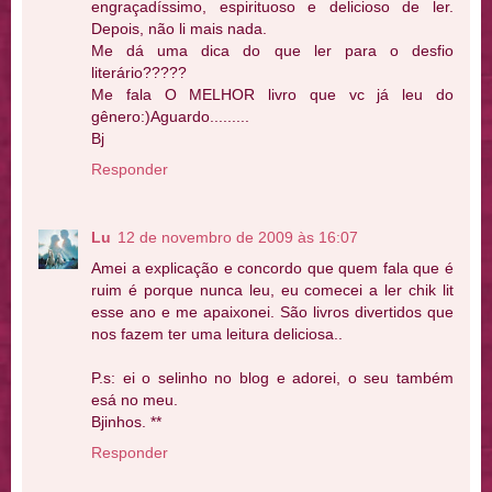
engraçadíssimo, espirituoso e delicioso de ler.
Depois, não li mais nada.
Me dá uma dica do que ler para o desfio
literário?????
Me fala O MELHOR livro que vc já leu do
gênero:)Aguardo.........
Bj
Responder
Lu
12 de novembro de 2009 às 16:07
Amei a explicação e concordo que quem fala que é
ruim é porque nunca leu, eu comecei a ler chik lit
esse ano e me apaixonei. São livros divertidos que
nos fazem ter uma leitura deliciosa..
P.s: ei o selinho no blog e adorei, o seu também
esá no meu.
Bjinhos. **
Responder