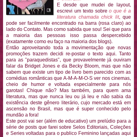
E desde que mudei de layout,
escrevi um texto sobre
o que é a
literatura c
hamada chick lit
, que
pode ser facilmente encontrado na barra (rosa claro) ao
lado do Contato. Mas como sabida que sou! Sei que para
a maioria das pessoas isso passa despercebido
(exatamente como eu faço na maioria dos blogs).
Então aproveitando toda a movimentação que novas
promoções trazem decidi re-postar o texto aqui. Tanto
para as "paraquedistas", que provavelmente já ouviram
falar da Bridget Jones e da Becky Bloom, mas que não
sabem que existe um tipo de livro bem parecido com as
comédias românticas que A-M-A-M-O-S ver nos cinemas,
cheio de humor e voltada especialmente para nós
garotas! Chique não? Mas também, para quem ama
literatura, mas que nunca leu ou já leu e não sabia da
existência deste gênero literário, cujo mercado está em
ascensão no Brasil, mas que é super conhecido pelo
mundão a fora!
Este post vai ser (além de educativo) um prelúdio para a
série de posts que farei sobre Selos Editoriais, Coleções
e Series voltadas para o publico Feminino lançadas aqui