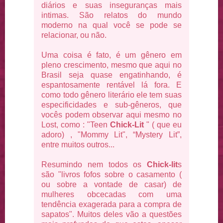
diários e suas inseguranças mais
intimas. São relatos do mundo
moderno na qual você se pode se
relacionar, ou não.
Uma coisa é fato, é um gênero em
pleno crescimento, mesmo que aqui no
Brasil seja quase engatinhando, é
espantosamente rentável lá fora. E
como todo gênero literário ele tem suas
especificidades e sub-gêneros, que
vocês podem observar aqui mesmo no
Lost, como : "Teen
Chick-Lit
" ( que eu
adoro) , "Mommy Lit", “Mystery Lit”,
entre muitos outros...
Resumindo nem todos os
Chick-lit
s
são "livros fofos sobre o casamento (
ou sobre a vontade de casar) de
mulheres obcecadas com uma
tendência exagerada para a compra de
sapatos". Muitos deles vão a questões