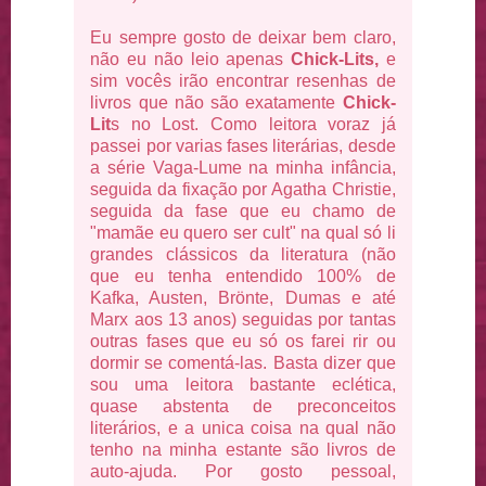
Eu sempre gosto de deixar bem claro,
não eu não leio apenas
Chick-Lits,
e
sim vocês irão encontrar resenhas de
livros que não são exatamente
Chick-
Lit
s no Lost. Como leitora voraz já
passei por varias fases literárias, desde
a série Vaga-Lume na minha infância,
seguida da fixação por Agatha Christie,
seguida da fase que eu chamo de
"mamãe eu quero ser cult" na qual só li
grandes clássicos da literatura (não
que eu tenha entendido 100% de
Kafka, Austen, Brönte, Dumas e até
Marx aos 13 anos) seguidas por tantas
outras fases que eu só os farei rir ou
dormir se comentá-las. Basta dizer que
sou uma leitora bastante eclética,
quase abstenta de preconceitos
literários, e a unica coisa na qual não
tenho na minha estante são livros de
auto-ajuda. Por gosto pessoal,