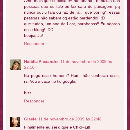
Amo mais que chocolate!! hahahaha.. e muitas das
pessoas que eu falo ou faz cara de paisagem, pq
nunca ouviu fala ou faz de "aii.. que boring", essas
pessoas não sabem oq estão perdendo!! :D
que tudoo, um ano de Lost, parabenss!! Eu adoroo
esse bloog! :DD
beejos Ju!
Responder
Natália Alexandre
11 de novembro de 2009 às
22:10
Eu pego esse homem? Hum, não conhecia esse,
rs. Vou à caça no tio google.
bjss
Responder
Gisele
11 de novembro de 2009 às 22:48
Finalmente eu sei o que é Chick-Lit!