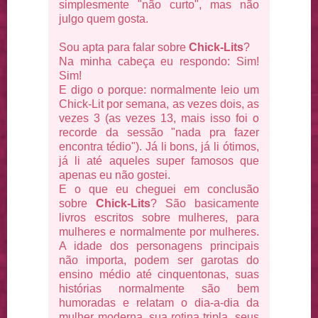
simplesmente "não curto", mas não
julgo quem gosta.
Sou apta para falar sobre
Chick-Lits
?
Na minha cabeça eu respondo: Sim!
Sim!
E digo o porque: normalmente leio um
Chick-Lit por semana, as vezes dois, as
vezes 3 (as vezes 13, mais isso foi o
recorde da sessão "nada pra fazer
encontra tédio"). Já li bons, já li ótimos,
já li até aqueles super famosos que
apenas eu não gostei.
E o que eu cheguei em conclusão
sobre
Chick-Lits
? São basicamente
livros escritos sobre mulheres, para
mulheres e normalmente por mulheres.
A idade dos personagens principais
não importa, podem ser garotas do
ensino médio até cinquentonas, suas
histórias normalmente são bem
humoradas e relatam o dia-a-dia da
mulher moderna, sua rotina tripla, seus