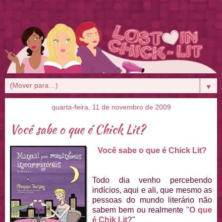
▼
quarta-feira, 11 de novembro de 2009
Você sabe o que é Chick Lit?
Você sabe o que é Chick Lit?
Todo dia venho percebendo
indícios, aqui e ali, que mesmo as
pessoas do mundo literário não
sabem bem ou realmente "
O que
é Chik Lit?
"