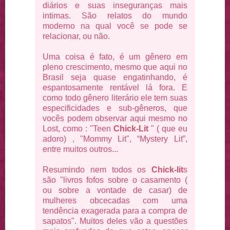
diários e suas inseguranças mais
intimas. São relatos do mundo
moderno na qual você se pode se
relacionar, ou não.
Uma coisa é fato, é um gênero em
pleno crescimento, mesmo que aqui no
Brasil seja quase engatinhando, é
espantosamente rentável lá fora. E
como todo gênero literário ele tem suas
especificidades e sub-gêneros, que
vocês podem observar aqui mesmo no
Lost, como : "Teen
Chick-Lit
" ( que eu
adoro) , "Mommy Lit", “Mystery Lit”,
entre muitos outros...
Resumindo nem todos os
Chick-lit
s
são "livros fofos sobre o casamento (
ou sobre a vontade de casar) de
mulheres obcecadas com uma
tendência exagerada para a compra de
sapatos". Muitos deles vão a questões