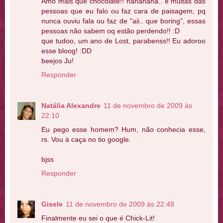
Amo mais que chocolate!! hahahaha.. e muitas das
pessoas que eu falo ou faz cara de paisagem, pq
nunca ouviu fala ou faz de "aii.. que boring", essas
pessoas não sabem oq estão perdendo!! :D
que tudoo, um ano de Lost, parabenss!! Eu adoroo
esse bloog! :DD
beejos Ju!
Responder
Natália Alexandre
11 de novembro de 2009 às
22:10
Eu pego esse homem? Hum, não conhecia esse,
rs. Vou à caça no tio google.
bjss
Responder
Gisele
11 de novembro de 2009 às 22:48
Finalmente eu sei o que é Chick-Lit!