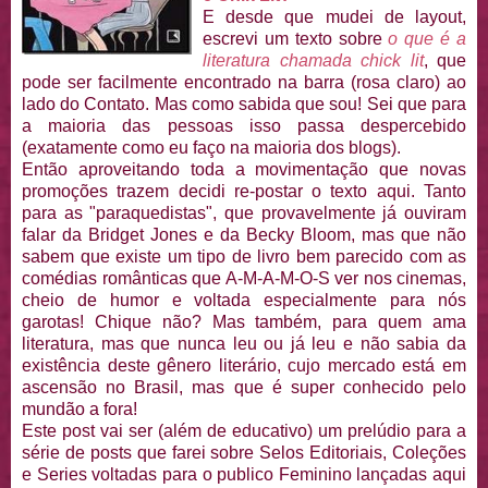
E desde que mudei de layout,
escrevi um texto sobre
o que é a
literatura c
hamada chick lit
, que
pode ser facilmente encontrado na barra (rosa claro) ao
lado do Contato. Mas como sabida que sou! Sei que para
a maioria das pessoas isso passa despercebido
(exatamente como eu faço na maioria dos blogs).
Então aproveitando toda a movimentação que novas
promoções trazem decidi re-postar o texto aqui. Tanto
para as "paraquedistas", que provavelmente já ouviram
falar da Bridget Jones e da Becky Bloom, mas que não
sabem que existe um tipo de livro bem parecido com as
comédias românticas que A-M-A-M-O-S ver nos cinemas,
cheio de humor e voltada especialmente para nós
garotas! Chique não? Mas também, para quem ama
literatura, mas que nunca leu ou já leu e não sabia da
existência deste gênero literário, cujo mercado está em
ascensão no Brasil, mas que é super conhecido pelo
mundão a fora!
Este post vai ser (além de educativo) um prelúdio para a
série de posts que farei sobre Selos Editoriais, Coleções
e Series voltadas para o publico Feminino lançadas aqui