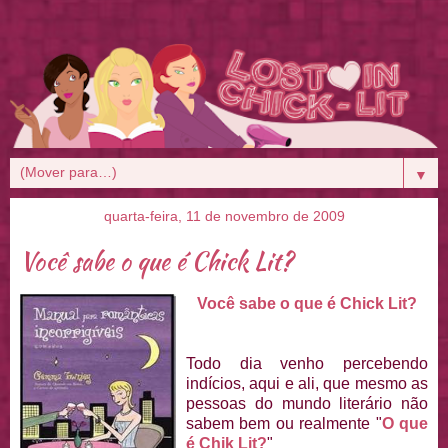
▼
quarta-feira, 11 de novembro de 2009
Você sabe o que é Chick Lit?
Você sabe o que é Chick Lit?
Todo dia venho percebendo
indícios, aqui e ali, que mesmo as
pessoas do mundo literário não
sabem bem ou realmente "
O que
é Chik Lit?
"