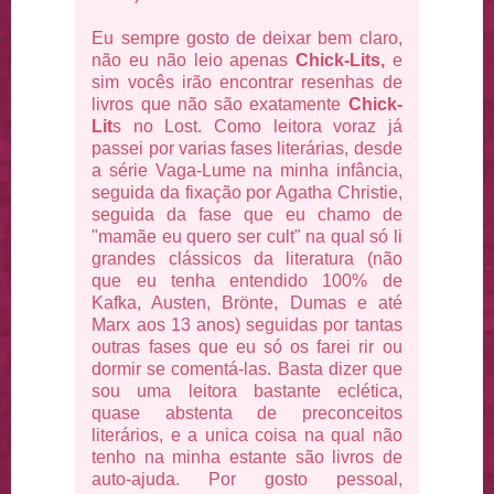
Eu sempre gosto de deixar bem claro,
não eu não leio apenas
Chick-Lits,
e
sim vocês irão encontrar resenhas de
livros que não são exatamente
Chick-
Lit
s no Lost. Como leitora voraz já
passei por varias fases literárias, desde
a série Vaga-Lume na minha infância,
seguida da fixação por Agatha Christie,
seguida da fase que eu chamo de
"mamãe eu quero ser cult" na qual só li
grandes clássicos da literatura (não
que eu tenha entendido 100% de
Kafka, Austen, Brönte, Dumas e até
Marx aos 13 anos) seguidas por tantas
outras fases que eu só os farei rir ou
dormir se comentá-las. Basta dizer que
sou uma leitora bastante eclética,
quase abstenta de preconceitos
literários, e a unica coisa na qual não
tenho na minha estante são livros de
auto-ajuda. Por gosto pessoal,