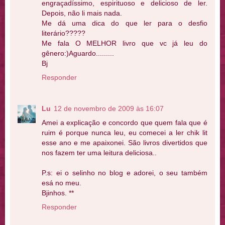
engraçadíssimo, espirituoso e delicioso de ler.
Depois, não li mais nada.
Me dá uma dica do que ler para o desfio
literário?????
Me fala O MELHOR livro que vc já leu do
gênero:)Aguardo.........
Bj
Responder
Lu
12 de novembro de 2009 às 16:07
Amei a explicação e concordo que quem fala que é
ruim é porque nunca leu, eu comecei a ler chik lit
esse ano e me apaixonei. São livros divertidos que
nos fazem ter uma leitura deliciosa..
P.s: ei o selinho no blog e adorei, o seu também
esá no meu.
Bjinhos. **
Responder