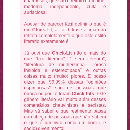
charmosos, que são o retrato da mulher
moderna, independente, culta e
audaciosa.
Apesar de parecer fácil definir o que é
um
Chick-Lit,
a catch-frase acima não
retrata completamente o que este estilo
literário exatamente é!
Já ouvi que
Chick-Lit
não é mais do
que "lixo literário", " sem cérebro",
"literatura de mulherzinha", "prosa
insípida e estereotipada" e outras
coisas muito (muito) piores. E posso
dizer que 99,99% dessas "opiniões
espirituosas" são de pessoas que
nunca ou pouco leram
Chick-Lits
. Este
gênero literário vai muito além desses
comentários chauvinistas e sexistas.
Mas vá saber o que realmente passa
na cabeça de pessoas que não sabem
o que é um livro como um bom ( e
sadio) divertimento!