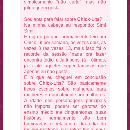
simplesmente "não curto", mas não
julgo quem gosta.
Sou apta para falar sobre
Chick-Lits
?
Na minha cabeça eu respondo: Sim!
Sim!
E digo o porque: normalmente leio um
Chick-Lit por semana, as vezes dois, as
vezes 3 (as vezes 13, mais isso foi o
recorde da sessão "nada pra fazer
encontra tédio"). Já li bons, já li ótimos,
já li até aqueles super famosos que
apenas eu não gostei.
E o que eu cheguei em conclusão
sobre
Chick-Lits
? São basicamente
livros escritos sobre mulheres, para
mulheres e normalmente por mulheres.
A idade dos personagens principais
não importa, podem ser garotas do
ensino médio até cinquentonas, suas
histórias normalmente são bem
humoradas e relatam o dia-a-dia da
mulher moderna, sua rotina tripla, seus