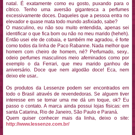
natal. É exatamente como eu gosto, puxando para o
cítrico. Tenho uma aversão gigantesca a perfumes
excessivamente doces. Daqueles que a pessoa entra no
elevador e quase mata todo mundo asfixiado, sabe?
O masculino, eu não sou muito entendida, apenas sei
identificar o que fica bom ou não no meu marido (heheh).
Então usei ele de cobaia, e também me agradou, é forte
como todos da linha de Paco Rabanne. Nada melhor que
homem com cheiro de homem, né? Perfumado, sexy..
odeio perfumes masculinos meio afeminados como por
exemplo o da Ferrari, que meu marido ganhou de
aniversário. Doce que nem algodão doce! Eca, nem
deixo ele usar..
Os produtos da Lessenze podem ser encontrados em
todo o Brasil através de revendedoras. Se alguem tiver
interesse em se tornar uma me dá um toque, ok? Eu
passo o contato. A marca ainda possui lojas físicas: em
santa Catarina, Rio de Janeiro, São Paulo e Paraná.
Quem quiser conhecer mais da linha, deixo o site:
http://www.lessenze.com.br/