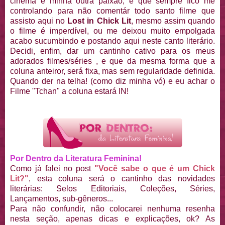
cinema é minha outra paixão, e que sempre fico me
controlando para não comentár todo santo filme que
assisto aqui no
Lost in Chick Lit
, mesmo assim quando
o filme é imperdível, ou me deixou muito empolgada
acabo sucumbindo e postando aqui neste canto literário.
Decidi, enfim, dar um cantinho cativo para os meus
adorados filmes/séries , e que da mesma forma que a
coluna anteiror, será fixa, mas sem regularidade definida.
Quando der na telha! (como diz minha vó) e eu achar o
Filme "Tchan" a coluna estará IN!
Por Dentro da Literatura Feminina!
Como já falei no post
"Você sabe o que é um Chick
Lit?"
, esta coluna será o cantinho das novidades
literárias: Selos Editoriais, Coleções, Séries,
Lançamentos, sub-gêneros...
Para não confundir, não colocarei nenhuma resenha
nesta seção, apenas dicas e explicações, ok? As