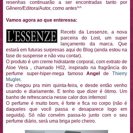
resenhas continuarão a ser encontradas tanto por
Gênero/Editora/Autor, como antes^^
Vamos agora ao que enteressa:
Recebi da Lessenz
e, a nova
parceira do Lost, um super
lançamento da marca. Que
estará em futuras surpresas aqui do Blog (ainda estou na
fase do suspense e não vou contar).
O produto é um creme hidratante corporal, com extrato de
Aloe Vera , chamado H02, inspirado na fragrância do
perfume super-hiper-mega famoso
Angel
de
Thierry
Mugler
.
Ele chegou pra mim quinta-feira, e desde então venho
usando e diariamente. E tenho que dizer é ótimo. Um
banho de refrescancia nesse calor dos infernos!
O perfume é muito bom, é forte e fica no corpo (não é
daqueles que você passa e desaparece logo em
seguida). Só não convém passa-lo junto com o seu
perfume diário, será uma briga pelo cheiro.