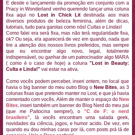
E desde o lançamento da promoção em conjunto com a
Pracy in Wonderland venho querendo lançar uma coluna
fixa aqui no
Lost in Chick Lit
destinada aos mais
diversos produtos de beleza feminina, além de dicas,
tutoriais, tudo para garotas como nós!
Cultas e Lindas
!
Como falei era será fixa, mas não terá regularidade fixa,
ok? Ou seja, ela aparecerá de vez em quando, nada que
tire a atenção dos nossos livros preferidos, mas sempre
que eu encontrar algo novo, legal, totalmente
indispensável, ou ganhar de um patrocinador algo MARA
( como é o caso de hoje) a coluna
"Lost in Beauty:
Culta e Linda!"
vai estar na ativa.
Como vocês podem perceber, inseri ontem, no local que
havia o big banner do meu outro Blog o
New Bites
, as 3
colunas fixas que pretendo manter no Lost, e que já havia
comentado com vocês. Além de manter o espaço do
New
Bites
,
inseri também um banner do Blog Nerd do meu pai
(que me Paitocina sempre!), o
"C de F: o nerd
brasileiro",
lá vocês encontram uma salada geek,
novidades da ciência, jogos, e humor acido. De vez, em
quando eu dou minhas caras por lá, com posts prá lá de