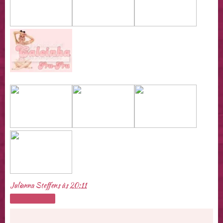
Julianna Steffens
às
20:11
Compartilhar