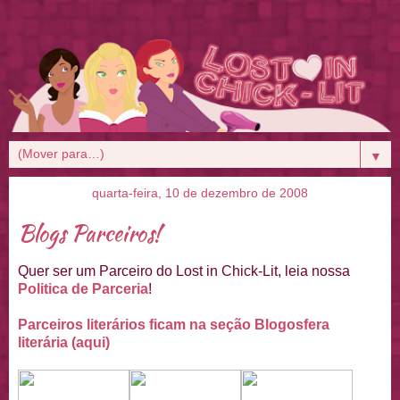
▼
quarta-feira, 10 de dezembro de 2008
Blogs Parceiros!
Quer ser um Parceiro do Lost in Chick-Lit, leia nossa
Politica de Parceria
!
Parceiros literários ficam na seção Blogosfera
literária (aqui)