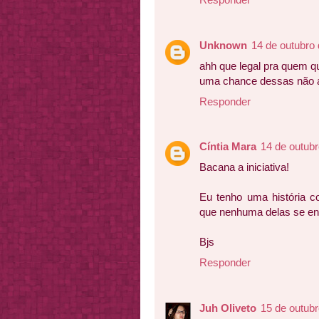
Unknown
14 de outubro
ahh que legal pra quem qu
uma chance dessas não a
Responder
Cíntia Mara
14 de outubr
Bacana a iniciativa!
Eu tenho uma história 
que nenhuma delas se en
Bjs
Responder
Juh Oliveto
15 de outubr