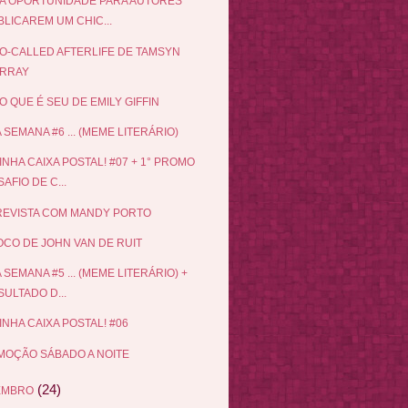
A OPORTUNIDADE PARA AUTORES
LICAREM UM CHIC...
O-CALLED AFTERLIFE DE TAMSYN
RRAY
O QUE É SEU DE EMILY GIFFIN
 SEMANA #6 ... (MEME LITERÁRIO)
INHA CAIXA POSTAL! #07 + 1° PROMO
AFIO DE C...
EVISTA COM MANDY PORTO
CO DE JOHN VAN DE RUIT
 SEMANA #5 ... (MEME LITERÁRIO) +
ULTADO D...
INHA CAIXA POSTAL! #06
OÇÃO SÁBADO A NOITE
(24)
EMBRO