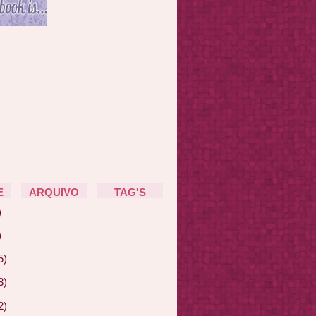
E
ARQUIVO
TAG'S
)
)
5)
3)
2)