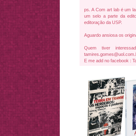
ps. A Com art lab é um lab
um selo a parte da edit
editoração da USP.
Aguardo ansiosa os origina
Quem tiver interes
tamires.gomes@uol.com.
E me add no facebook : T