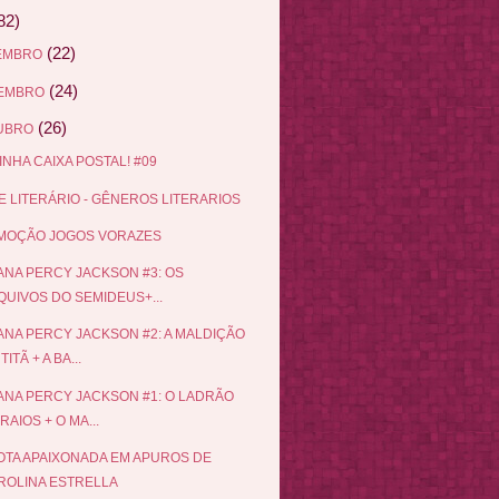
82)
(22)
EMBRO
(24)
EMBRO
(26)
UBRO
INHA CAIXA POSTAL! #09
 LITERÁRIO - GÊNEROS LITERARIOS
MOÇÃO JOGOS VORAZES
NA PERCY JACKSON #3: OS
QUIVOS DO SEMIDEUS+...
NA PERCY JACKSON #2: A MALDIÇÃO
TITÃ + A BA...
NA PERCY JACKSON #1: O LADRÃO
RAIOS + O MA...
TA APAIXONADA EM APUROS DE
ROLINA ESTRELLA