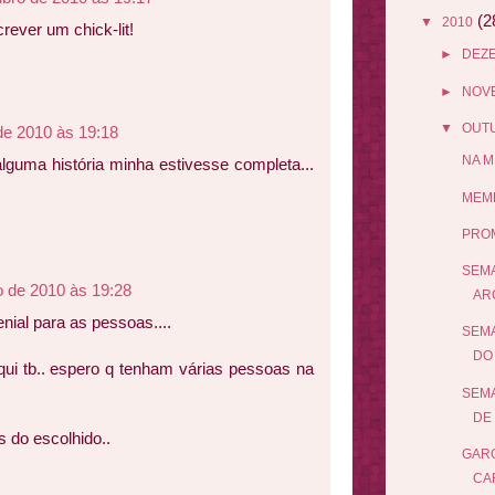
(2
▼
2010
rever um chick-lit!
►
DEZ
►
NOV
▼
OUT
de 2010 às 19:18
NA M
alguma história minha estivesse completa...
MEME
PRO
SEMA
o de 2010 às 19:28
AR
nial para as pessoas....
SEMA
DO 
aqui tb.. espero q tenham várias pessoas na
SEMA
DE 
 do escolhido..
GARO
CA