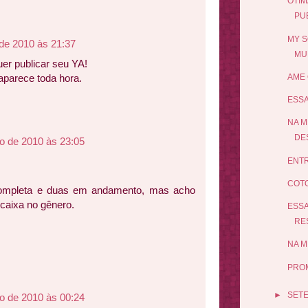
OTIM
PUB
MY S
 de 2010 às 21:37
MU
er publicar seu YA!
parece toda hora.
AME 
ESSA
NA M
DES
o de 2010 às 23:05
ENTR
COTO
completa e duas em andamento, mas acho
caixa no gênero.
ESSA
RES
NA M
PROM
►
SET
o de 2010 às 00:24