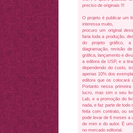
preciso de originais !!!
O projeto é publicar um l
interessa muito,
procuro um original de
faria toda a produção, de
do projeto gráfico, a
diagramação, revisão de
gráfica, lançamento e div
a editora da USP, e a ti
dependendo do custo, iss
apenas 10% dos exemplare
editora que os colocará 
Portanto nessa primeira 
lucro, mas sim o seu liv
Lab, e a promoção do liv
nada, e faz parte de todo
feita com contrato, ou s
pode levar de 6 meses a
de mim e do autor. É uma
no mercado editorial.