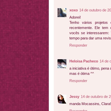
xoxo
14 de outubro de 2
Adorei!
Tenho vários projetos
recentemente. Ele tem 
vocês se interessarem: 
tempo para dar uma revi
Responder
Heloisa Pacheco
14 de 
a iniciativa é ótimo, pena
mas é ótima ^^
Responder
Jessy
14 de outubro de 
manda Mocassins, Clara! 
Responder