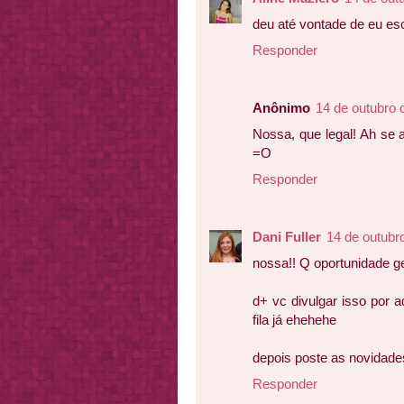
deu até vontade de eu esc
Responder
Anônimo
14 de outubro 
Nossa, que legal! Ah se 
=O
Responder
Dani Fuller
14 de outubr
nossa!! Q oportunidade ge
d+ vc divulgar isso por 
fila já ehehehe
depois poste as novidades
Responder