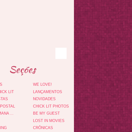
Seções
S
WE LOVE!
ICK LIT
LANÇAMENTOS
STAS
NOVIDADES
 POSTAL
CHICK LIT PHOTOS
ANA ...
BE MY GUEST
LOST IN MOVIES
DING
CRÔNICAS