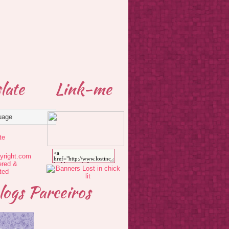
late
Link-me
te
logs Parceiros