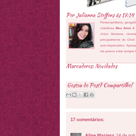
Por
Julianna Steffens
às
19:14
Florianopolitana, geogra
coletânea
Meu Amor é
vícios: literatura, cin
principalmente do Chick
auto-depreciativo. Apes
ela parece estar sempre 
Marcadores:
Novidades
Gostou do Post? Compartilhe!
17 comentários:
Aline Maziero
14 de out