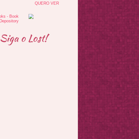
QUERO VER
Siga o Lost!