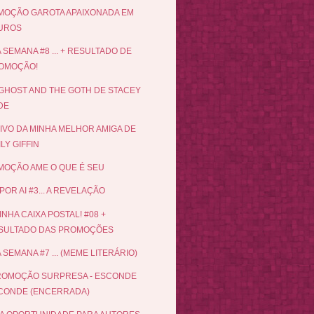
OÇÃO GAROTA APAIXONADA EM
UROS
 SEMANA #8 ... + RESULTADO DE
OMOÇÃO!
GHOST AND THE GOTH DE STACEY
DE
IVO DA MINHA MELHOR AMIGA DE
LY GIFFIN
OÇÃO AME O QUE É SEU
POR AI #3... A REVELAÇÃO
INHA CAIXA POSTAL! #08 +
SULTADO DAS PROMOÇÕES
 SEMANA #7 ... (MEME LITERÁRIO)
ROMOÇÃO SURPRESA - ESCONDE
CONDE (ENCERRADA)