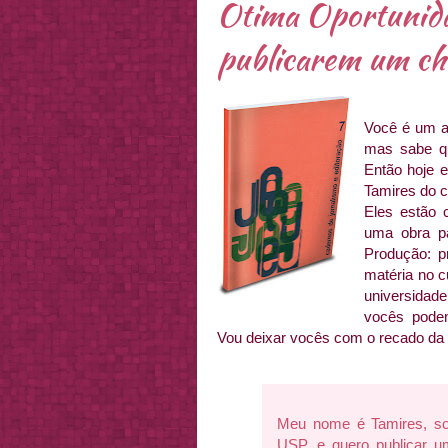
Otima Oportunida
publicarem um chi
Você é um aut
mas sabe qu
Então hoje 
Tamires do c
Eles estão 
uma obra pa
Produção: p
matéria no 
universidade
vocês pode
Vou deixar vocês com o recado da 
Meu nome é Tamires, so
USP, e quero publicar um 