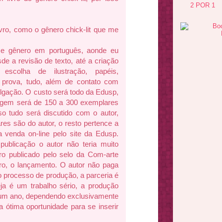
2 POR 1
ivro, como o gênero chick-lit que me
sse gênero em português, aonde eu
sde a revisão de texto, até a criação
 escolha de ilustração, papéis,
 prova, tudo, além de contato com
ulgação. O custo será todo da Edusp,
ragem será de 150 a 300 exemplares
o tudo será discutido com o autor,
s são do autor, o resto pertence a
a venda on-line pelo site da Edusp.
publicação o autor não teria muito
ro publicado pelo selo da Com-arte
ro, o lançamento. O autor não paga
 o processo de produção, a parceria é
eja é um trabalho sério, a produção
 um ano, dependendo exclusivamente
 ótima oportunidade para se inserir