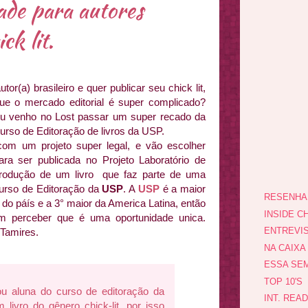
de para autores
ck lit.
or(a) brasileiro e quer publicar seu chick lit,
e o mercado editorial é super complicado?
eu venho no Lost passar um super recado da
urso de Editoração de livros da USP.
com um projeto super legal, e vão escolher
ra ser publicada no Projeto Laboratório de
rodução de um livro que faz parte de uma
curso de Editoração da
USP
. A
USP
é a maior
RESENHA
 do páís e a 3° maior da America Latina, então
INSIDE CH
m perceber que é uma oportunidade unica.
ENTREVI
Tamires.
NA CAIXA
ESSA SEM
TOP 10'S
u aluna do curso de editoração da
INT. REA
livro do gênero chick-lit, por isso