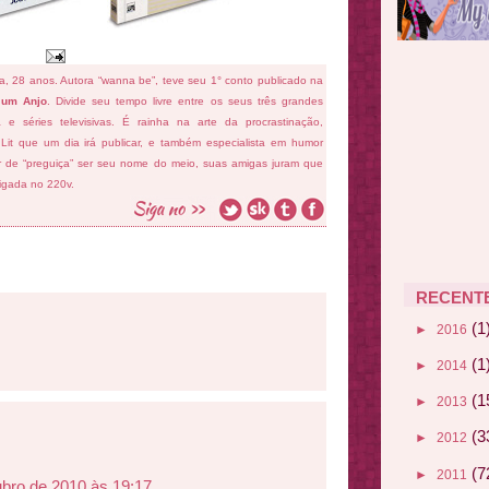
fa, 28 anos. Autora “wanna be”, teve seu 1° conto publicado na
 um Anjo
. Divide seu tempo livre entre os seus três grandes
ema e séries televisivas. É rainha na arte da procrastinação,
 Lit que um dia irá publicar, e também especialista em humor
ar de “preguiça” ser seu nome do meio, suas amigas juram que
ligada no 220v.
RECENT
(1
►
2016
(1
►
2014
(1
►
2013
(3
►
2012
(7
►
2011
ubro de 2010 às 19:17