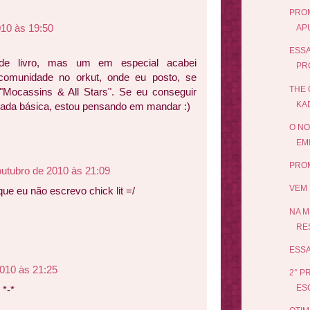
PROM
010 às 19:50
AP
ESSA
 de livro, mas um em especial acabei
PR
comunidade no orkut, onde eu posto, se
THE 
"Mocassins & All Stars". Se eu conseguir
KA
sada básica, estou pensando em mandar :)
O NO
EMI
PROM
outubro de 2010 às 21:09
VEM 
 que eu não escrevo chick lit =/
NA M
RE
ESSA
2010 às 21:25
2° P
ES
*-*