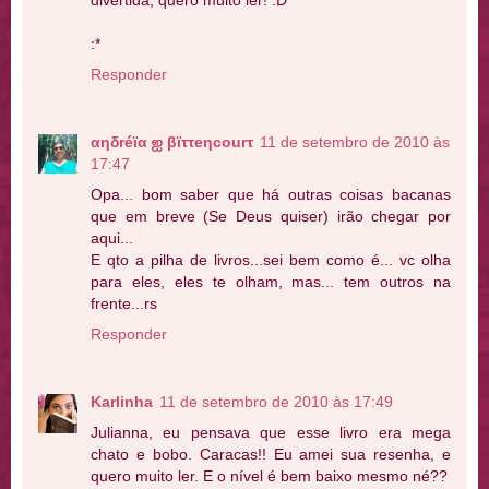
:*
Responder
αηδréϊα ஐ βϊττeηcourτ
11 de setembro de 2010 às
17:47
Opa... bom saber que há outras coisas bacanas
que em breve (Se Deus quiser) irão chegar por
aqui...
E qto a pilha de livros...sei bem como é... vc olha
para eles, eles te olham, mas... tem outros na
frente...rs
Responder
Karlinha
11 de setembro de 2010 às 17:49
Julianna, eu pensava que esse livro era mega
chato e bobo. Caracas!! Eu amei sua resenha, e
quero muito ler. E o nível é bem baixo mesmo né??