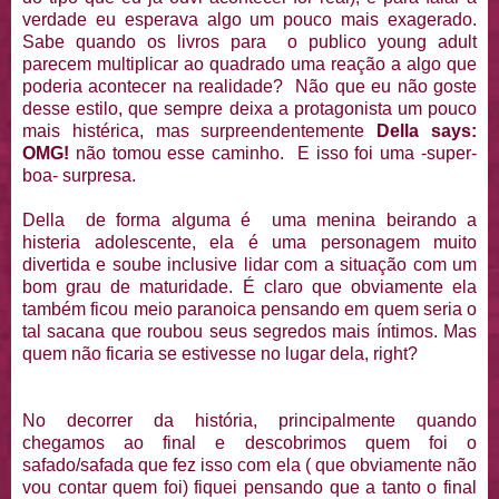
verdade eu esperava algo um pouco mais exagerado.
Sabe quando os livros para o publico young adult
parecem multiplicar ao quadrado uma reação a algo que
poderia acontecer na realidade? Não que eu não goste
desse estilo, que sempre deixa a protagonista um pouco
mais histérica, mas surpreendentemente
Della says:
OMG!
não tomou esse caminho. E isso foi uma -super-
boa- surpresa.
Della de forma alguma é uma menina beirando a
histeria adolescente, ela é uma personagem muito
divertida e soube inclusive lidar com a situação com um
bom grau de maturidade. É claro que obviamente ela
também ficou meio paranoica pensando em quem seria o
tal sacana que roubou seus segredos mais íntimos. Mas
quem não ficaria se estivesse no lugar dela, right?
No decorrer da história, principalmente quando
chegamos ao final e descobrimos quem foi o
safado/safada que fez isso com ela ( que obviamente não
vou contar quem foi) fiquei pensando que a tanto o final