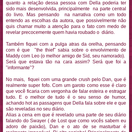
quanto a relação dessa pessoa com Della poderia ter
sido mais desenvolvida, principalmente na parte central
do livro. Mas pensando na narrativa como um todo
entendo as escolhas da autora, que possivelmente não
quis chamar muito a atenção para o fato com medo de
revelar precocemente quem havia roubado o diário.
Também fiquei com a pulga atras da orelha, pensando
com é que "the thief" sabia sobre o envolvimento de
Maddy com Leo (o melhor amigo de Sid, seu namorado).
Será que estava tão na cara assim? Será que foi a
"informante"?
No mais, fiquei com uma grande crush pelo Dan, que é
realmente super fofo. Com um garoto como esse é claro
que você ficaria com vergonha de falar esteira e estragar
tudo. E o melhor de tudo é o seu senso de humor,
achando hot as passagens que Della fala sobre ele e que
são reveladas no seu diário.
Alias a cena em que é revelado uma parte de seu diário
falando do Swayer ( de Lost que como vocês sabem eu
adoro de paixão), Dan e o ato de se masturbar é