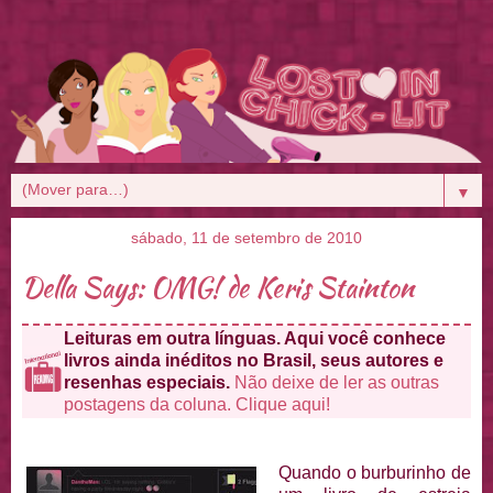
▼
sábado, 11 de setembro de 2010
Della Says: OMG! de Keris Stainton
Leituras em outra línguas. Aqui você conhece
livros ainda inéditos no Brasil, seus autores e
resenhas especiais.
Não deixe de ler as outras
postagens da coluna. Clique aqui!
Quando o burburinho de