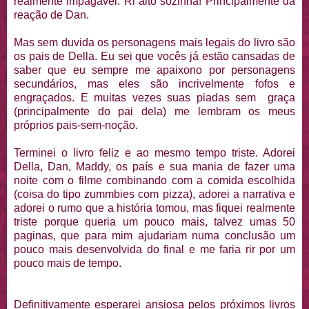
realmente impagável. Ri alto sozinha! Principalmente da
reação de Dan.
Mas sem duvida os personagens mais legais do livro são
os pais de Della. Eu sei que vocês já estão cansadas de
saber que eu sempre me apaixono por personagens
secundários, mas eles são incrivelmente fofos e
engraçados. E muitas vezes suas piadas sem graça
(principalmente do pai dela) me lembram os meus
próprios pais-sem-noção.
Terminei o livro feliz e ao mesmo tempo triste. Adorei
Della, Dan, Maddy, os país e sua mania de fazer uma
noite com o filme combinando com a comida escolhida
(coisa do tipo zummbies com pizza), adorei a narrativa e
adorei o rumo que a história tomou, mas fiquei realmente
triste porque queria um pouco mais, talvez umas 50
paginas, que para mim ajudariam numa conclusão um
pouco mais desenvolvida do final e me faria rir por um
pouco mais de tempo.
Definitivamente esperarei ansiosa pelos próximos livros