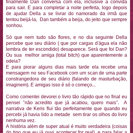
finalmente Dan conversa com ela, inclusive a convida
para sair. E para completar a noite perfeita, logo depois
de ajudar Della a se livrar do namorado da irmã que
tentou beijá-la, Dan também a beija, do jeito que sempre
sonhou.
Só que nem tudo são flores, e no dia seguinte Della
percebe que seu diário ( que por cargas d'água ela não
lembra de ter escondido) desaparece. Será que foi Dan?
Ou sua melhor amiga (total bitch) que aparentemente a
odeia?
E para piorar alguns dias mais tarde ela recebe uma
mensagem no seu Facebook com um scan de uma parte
constrangedora de seu diário (falando de masturbação,
imaginem). E amigas isso é só o começo...
Como comentei devorei o livro tão rápido que no final eu
pensei "não acredito que já acabou, quero mais". A
narrativa de Keris flui tão perfeitamente que quando eu
percebi já havia lido a metade sem tirar os olhos do livro
nenhuma vez.
A história além de super atual é muito verdadeira (coisas
do tipo que eu já ouvi acontecer for real), e para falar a