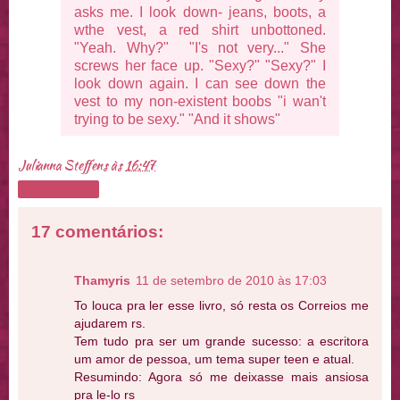
asks me. I look down- jeans, boots, a
wthe vest, a red shirt unbottoned.
"Yeah. Why?" "I's not very..." She
screws her face up. "Sexy?" "Sexy?" I
look down again. I can see down the
vest to my non-existent boobs "i wan't
trying to be sexy." "And it shows"
Julianna Steffens
às
16:47
Compartilhar
17 comentários:
Thamyris
11 de setembro de 2010 às 17:03
To louca pra ler esse livro, só resta os Correios me
ajudarem rs.
Tem tudo pra ser um grande sucesso: a escritora
um amor de pessoa, um tema super teen e atual.
Resumindo: Agora só me deixasse mais ansiosa
pra le-lo rs