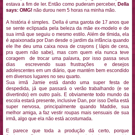
estava a fim de ler. Então como puderam perceber,
Della
says: OMG!
não durou nem 5 horas na minha mão.
A história é simples. Della é uma garota de 17 anos que
se sente eclipsada pela beleza da mãe ex-modelo e de
sua irmã que seguiu o mesmo estilo. Além de tímida, ela
é apaixonada por Dan desde o jardim da infância quando
ele lhe deu uma caixa nova de crayons ( lápis de cera,
pra quem não sabe), mas com quem ela nunca teve
coragem de trocar uma palavra, por isso passa seus
dias escrevendo suas frustrações e desejos
adolescentes em um diário, que mantém bem escondido
em diversos lugares no seu quarto.
Sua irmã Jamie está dando uma super festa de
despedida, já que passará o verão trabalhando (e se
divertindo) em outro país. E obviamente todo mundo da
escola estará presente, inclusive Dan, por isso Della está
super nervosa, principalmente quando Maddie, sua
melhor amiga, a faz vestir roupas mais sensuais de sua
irmã, algo que ela não está acostumada.
E parece que toda a produção dá certo, porque