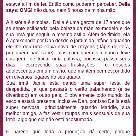
estava a fim de ler. Então como puderam perceber,
Della
says: OMG!
não durou nem 5 horas na minha mão.
A história é simples. Della é uma garota de 17 anos que
se sente eclipsada pela beleza da mãe ex-modelo e de
sua irmã que seguiu o mesmo estilo. Além de tímida, ela
é apaixonada por Dan desde o jardim da infância quando
ele lhe deu uma caixa nova de crayons ( lápis de cera,
pra quem não sabe), mas com quem ela nunca teve
coragem de trocar uma palavra, por isso passa seus
dias escrevendo suas frustrações e desejos
adolescentes em um diário, que mantém bem escondido
em diversos lugares no seu quarto.
Sua irmã Jamie está dando uma super festa de
despedida, já que passará o verão trabalhando (e se
divertindo) em outro país. E obviamente todo mundo da
escola estará presente, inclusive Dan, por isso Della está
super nervosa, principalmente quando Maddie, sua
melhor amiga, a faz vestir roupas mais sensuais de sua
irmã, algo que ela não está acostumada.
E parece que toda a produção dá certo, porque