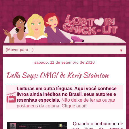
▼
sábado, 11 de setembro de 2010
Della Says: OMG! de Keris Stainton
Leituras em outra línguas. Aqui você conhece
livros ainda inéditos no Brasil, seus autores e
resenhas especiais.
Não deixe de ler as outras
postagens da coluna. Clique aqui!
Quando o burburinho de