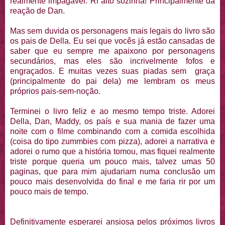
realmente impagável. Ri alto sozinha! Principalmente da
reação de Dan.
Mas sem duvida os personagens mais legais do livro são
os pais de Della. Eu sei que vocês já estão cansadas de
saber que eu sempre me apaixono por personagens
secundários, mas eles são incrivelmente fofos e
engraçados. E muitas vezes suas piadas sem graça
(principalmente do pai dela) me lembram os meus
próprios pais-sem-noção.
Terminei o livro feliz e ao mesmo tempo triste. Adorei
Della, Dan, Maddy, os país e sua mania de fazer uma
noite com o filme combinando com a comida escolhida
(coisa do tipo zummbies com pizza), adorei a narrativa e
adorei o rumo que a história tomou, mas fiquei realmente
triste porque queria um pouco mais, talvez umas 50
paginas, que para mim ajudariam numa conclusão um
pouco mais desenvolvida do final e me faria rir por um
pouco mais de tempo.
Definitivamente esperarei ansiosa pelos próximos livros