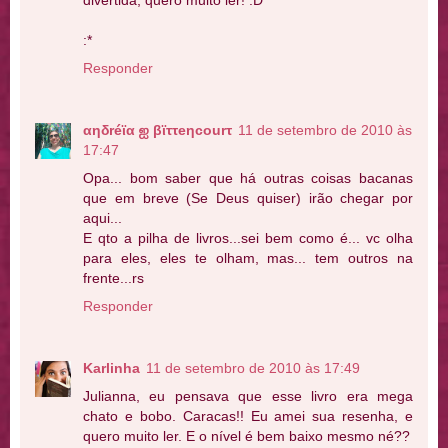
:*
Responder
αηδréϊα ஐ βϊττeηcourτ
11 de setembro de 2010 às
17:47
Opa... bom saber que há outras coisas bacanas
que em breve (Se Deus quiser) irão chegar por
aqui...
E qto a pilha de livros...sei bem como é... vc olha
para eles, eles te olham, mas... tem outros na
frente...rs
Responder
Karlinha
11 de setembro de 2010 às 17:49
Julianna, eu pensava que esse livro era mega
chato e bobo. Caracas!! Eu amei sua resenha, e
quero muito ler. E o nível é bem baixo mesmo né??