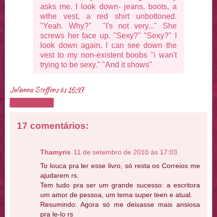
asks me. I look down- jeans, boots, a
wthe vest, a red shirt unbottoned.
"Yeah. Why?" "I's not very..." She
screws her face up. "Sexy?" "Sexy?" I
look down again. I can see down the
vest to my non-existent boobs "i wan't
trying to be sexy." "And it shows"
Julianna Steffens
às
16:47
Compartilhar
17 comentários:
Thamyris
11 de setembro de 2010 às 17:03
To louca pra ler esse livro, só resta os Correios me
ajudarem rs.
Tem tudo pra ser um grande sucesso: a escritora
um amor de pessoa, um tema super teen e atual.
Resumindo: Agora só me deixasse mais ansiosa
pra le-lo rs