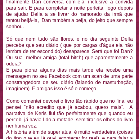
finalmente Dan conversa com ela, inclusive a convida
para sair. E para completar a noite perfeita, logo depois
de ajudar Della a se livrar do namorado da irmã que
tentou beijá-la, Dan também a beija, do jeito que sempre
sonhou.
Só que nem tudo são flores, e no dia seguinte Della
percebe que seu diário ( que por cargas d'água ela não
lembra de ter escondido) desaparece. Será que foi Dan?
Ou sua melhor amiga (total bitch) que aparentemente a
odeia?
E para piorar alguns dias mais tarde ela recebe uma
mensagem no seu Facebook com um scan de uma parte
constrangedora de seu diário (falando de masturbação,
imaginem). E amigas isso é só o começo...
Como comentei devorei o livro tão rápido que no final eu
pensei "não acredito que já acabou, quero mais". A
narrativa de Keris flui tão perfeitamente que quando eu
percebi já havia lido a metade sem tirar os olhos do livro
nenhuma vez.
A história além de super atual é muito verdadeira (coisas
do tipo que eu já ouvi acontecer for real), e para falar a