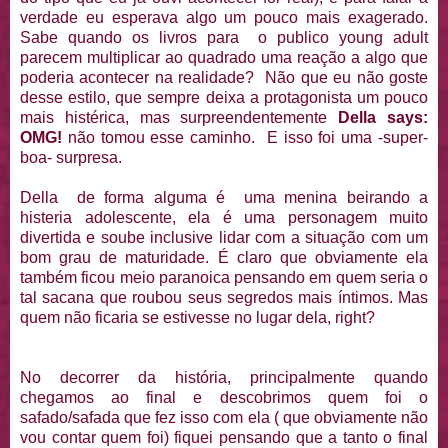
verdade eu esperava algo um pouco mais exagerado.
Sabe quando os livros para o publico young adult
parecem multiplicar ao quadrado uma reação a algo que
poderia acontecer na realidade? Não que eu não goste
desse estilo, que sempre deixa a protagonista um pouco
mais histérica, mas surpreendentemente
Della says:
OMG!
não tomou esse caminho. E isso foi uma -super-
boa- surpresa.
Della de forma alguma é uma menina beirando a
histeria adolescente, ela é uma personagem muito
divertida e soube inclusive lidar com a situação com um
bom grau de maturidade. É claro que obviamente ela
também ficou meio paranoica pensando em quem seria o
tal sacana que roubou seus segredos mais íntimos. Mas
quem não ficaria se estivesse no lugar dela, right?
No decorrer da história, principalmente quando
chegamos ao final e descobrimos quem foi o
safado/safada que fez isso com ela ( que obviamente não
vou contar quem foi) fiquei pensando que a tanto o final