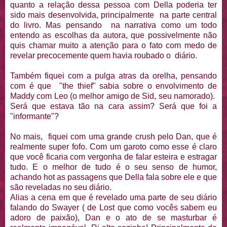
quanto a relação dessa pessoa com Della poderia ter
sido mais desenvolvida, principalmente na parte central
do livro. Mas pensando na narrativa como um todo
entendo as escolhas da autora, que possivelmente não
quis chamar muito a atenção para o fato com medo de
revelar precocemente quem havia roubado o diário.
Também fiquei com a pulga atras da orelha, pensando
com é que "the thief" sabia sobre o envolvimento de
Maddy com Leo (o melhor amigo de Sid, seu namorado).
Será que estava tão na cara assim? Será que foi a
"informante"?
No mais, fiquei com uma grande crush pelo Dan, que é
realmente super fofo. Com um garoto como esse é claro
que você ficaria com vergonha de falar esteira e estragar
tudo. E o melhor de tudo é o seu senso de humor,
achando hot as passagens que Della fala sobre ele e que
são reveladas no seu diário.
Alias a cena em que é revelado uma parte de seu diário
falando do Swayer ( de Lost que como vocês sabem eu
adoro de paixão), Dan e o ato de se masturbar é