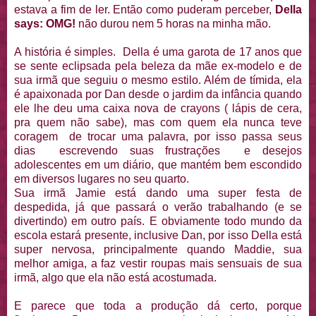
estava a fim de ler. Então como puderam perceber,
Della
says: OMG!
não durou nem 5 horas na minha mão.
A história é simples. Della é uma garota de 17 anos que
se sente eclipsada pela beleza da mãe ex-modelo e de
sua irmã que seguiu o mesmo estilo. Além de tímida, ela
é apaixonada por Dan desde o jardim da infância quando
ele lhe deu uma caixa nova de crayons ( lápis de cera,
pra quem não sabe), mas com quem ela nunca teve
coragem de trocar uma palavra, por isso passa seus
dias escrevendo suas frustrações e desejos
adolescentes em um diário, que mantém bem escondido
em diversos lugares no seu quarto.
Sua irmã Jamie está dando uma super festa de
despedida, já que passará o verão trabalhando (e se
divertindo) em outro país. E obviamente todo mundo da
escola estará presente, inclusive Dan, por isso Della está
super nervosa, principalmente quando Maddie, sua
melhor amiga, a faz vestir roupas mais sensuais de sua
irmã, algo que ela não está acostumada.
E parece que toda a produção dá certo, porque