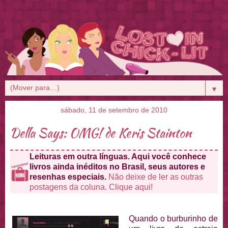
▼
sábado, 11 de setembro de 2010
Della Says: OMG! de Keris Stainton
Leituras em outra línguas. Aqui você conhece
livros ainda inéditos no Brasil, seus autores e
resenhas especiais.
Não deixe de ler as outras
postagens da coluna. Clique aqui!
Quando o burburinho de