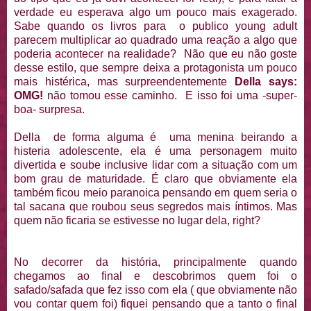
verdade eu esperava algo um pouco mais exagerado.
Sabe quando os livros para o publico young adult
parecem multiplicar ao quadrado uma reação a algo que
poderia acontecer na realidade? Não que eu não goste
desse estilo, que sempre deixa a protagonista um pouco
mais histérica, mas surpreendentemente
Della says:
OMG!
não tomou esse caminho. E isso foi uma -super-
boa- surpresa.
Della de forma alguma é uma menina beirando a
histeria adolescente, ela é uma personagem muito
divertida e soube inclusive lidar com a situação com um
bom grau de maturidade. É claro que obviamente ela
também ficou meio paranoica pensando em quem seria o
tal sacana que roubou seus segredos mais íntimos. Mas
quem não ficaria se estivesse no lugar dela, right?
No decorrer da história, principalmente quando
chegamos ao final e descobrimos quem foi o
safado/safada que fez isso com ela ( que obviamente não
vou contar quem foi) fiquei pensando que a tanto o final