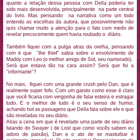
quanto a relação dessa pessoa com Della poderia ter
sido mais desenvolvida, principalmente na parte central
do livro. Mas pensando na narrativa como um todo
entendo as escolhas da autora, que possivelmente não
quis chamar muito a atenção para o fato com medo de
revelar precocemente quem havia roubado o diário.
Também fiquei com a pulga atras da orelha, pensando
com é que "the thief" sabia sobre o envolvimento de
Maddy com Leo (o melhor amigo de Sid, seu namorado).
Será que estava tão na cara assim? Será que foi a
"informante"?
No mais, fiquei com uma grande crush pelo Dan, que é
realmente super fofo. Com um garoto como esse é claro
que você ficaria com vergonha de falar esteira e estragar
tudo. E o melhor de tudo é o seu senso de humor,
achando hot as passagens que Della fala sobre ele e que
são reveladas no seu diário.
Alias a cena em que é revelado uma parte de seu diário
falando do Swayer ( de Lost que como vocês sabem eu
adoro de paixão), Dan e o ato de se masturbar é