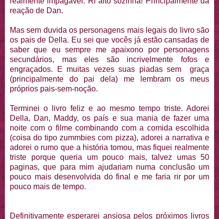
realmente impagável. Ri alto sozinha! Principalmente da
reação de Dan.
Mas sem duvida os personagens mais legais do livro são
os pais de Della. Eu sei que vocês já estão cansadas de
saber que eu sempre me apaixono por personagens
secundários, mas eles são incrivelmente fofos e
engraçados. E muitas vezes suas piadas sem graça
(principalmente do pai dela) me lembram os meus
próprios pais-sem-noção.
Terminei o livro feliz e ao mesmo tempo triste. Adorei
Della, Dan, Maddy, os país e sua mania de fazer uma
noite com o filme combinando com a comida escolhida
(coisa do tipo zummbies com pizza), adorei a narrativa e
adorei o rumo que a história tomou, mas fiquei realmente
triste porque queria um pouco mais, talvez umas 50
paginas, que para mim ajudariam numa conclusão um
pouco mais desenvolvida do final e me faria rir por um
pouco mais de tempo.
Definitivamente esperarei ansiosa pelos próximos livros