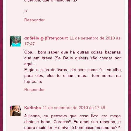
:*
Responder
αηδréϊα ஐ βϊττeηcourτ
11 de setembro de 2010 às
17:47
Opa... bom saber que há outras coisas bacanas
que em breve (Se Deus quiser) irão chegar por
aqui...
E qto a pilha de livros...sei bem como é... vc olha
para eles, eles te olham, mas... tem outros na
frente...rs
Responder
Karlinha
11 de setembro de 2010 às 17:49
Julianna, eu pensava que esse livro era mega
chato e bobo. Caracas!! Eu amei sua resenha, e
quero muito ler. E o nível é bem baixo mesmo né??