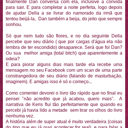
finalmente Dan conversa com ela, inclusive a convida
para sair. E para completar a noite perfeita, logo depois
de ajudar Della a se livrar do namorado da irmã que
tentou beijá-la, Dan também a beija, do jeito que sempre
sonhou.
Só que nem tudo são flores, e no dia seguinte Della
percebe que seu diário ( que por cargas d'água ela não
lembra de ter escondido) desaparece. Será que foi Dan?
Ou sua melhor amiga (total bitch) que aparentemente a
odeia?
E para piorar alguns dias mais tarde ela recebe uma
mensagem no seu Facebook com um scan de uma parte
constrangedora de seu diário (falando de masturbação,
imaginem). E amigas isso é só o começo...
Como comentei devorei o livro tão rápido que no final eu
pensei "não acredito que já acabou, quero mais". A
narrativa de Keris flui tão perfeitamente que quando eu
percebi já havia lido a metade sem tirar os olhos do livro
nenhuma vez.
A história além de super atual é muito verdadeira (coisas
do tipo que eu já ouvi acontecer for real), e para falar a