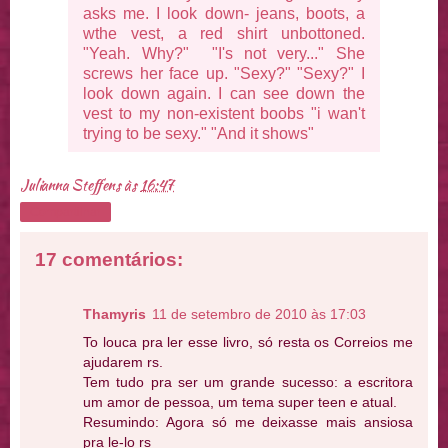
asks me. I look down- jeans, boots, a
wthe vest, a red shirt unbottoned.
"Yeah. Why?" "I's not very..." She
screws her face up. "Sexy?" "Sexy?" I
look down again. I can see down the
vest to my non-existent boobs "i wan't
trying to be sexy." "And it shows"
Julianna Steffens
às
16:47
Compartilhar
17 comentários:
Thamyris
11 de setembro de 2010 às 17:03
To louca pra ler esse livro, só resta os Correios me
ajudarem rs.
Tem tudo pra ser um grande sucesso: a escritora
um amor de pessoa, um tema super teen e atual.
Resumindo: Agora só me deixasse mais ansiosa
pra le-lo rs