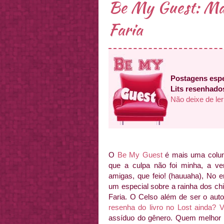
Be My Guest: Mar
Faria
Postagens espe
Lits resenhados
Não deixe de ler
O
Be My Guest
é mais uma colun
que a culpa não foi minha, a ve
amigas, que feio! (hauuaha), No e
um especial sobre a rainha dos chi
Faria. O Celso além de ser o au
resenha do livro no Lost ainda? V
assíduo do gênero. Quem melhor pa