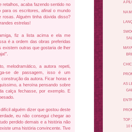
A PÍ
 retalhos, acaba fazendo sentido no
para os escritores, afinal o mundo
NA M
e rosas. Alguém tinha dúvida disso?
LAN
randes estrelas!
SWOO
iga, fiz a lista acima e ela me
SA
sa é a ordem das obras preferidas
is existem outras que gostaria de lher
MAYA
ja!”.
BRE
CHIC
o, melodramático, a autora repeti,
s, diga-se de passagem, isso é um
PRO
 construção da autora. Ficar horas e
AS L
nguíssimo, a heroína pensando sobre
GAR
da calça fechasse, por exemplo. E
pesado.
ENTR
difícil alguém dizer que gostou deste
PRO
verdade, eu não consegui chegar ao
TOP 
 tudo perdido demais e a história não
10 
existe uma história convincente. Tive