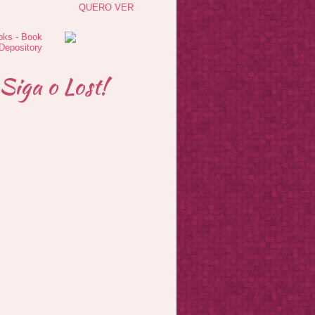
QUERO VER
Siga o Lost!