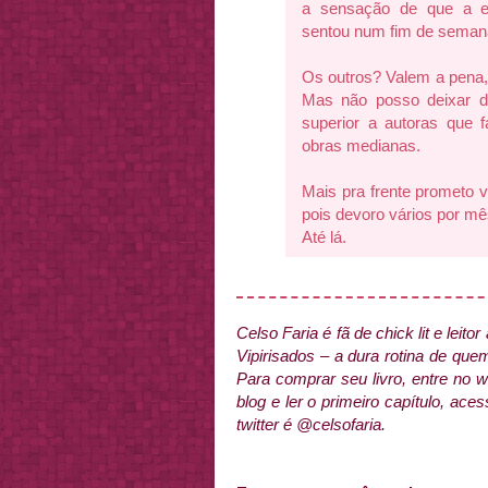
a sensação de que a ed
sentou num fim de seman
Os outros? Valem a pena,
Mas não posso deixar d
superior a autoras que
obras medianas.
Mais pra frente prometo vol
pois devoro vários por mê
Até lá.
Celso Faria é fã de chick lit e leito
Vipirisados – a dura rotina de quem
Para comprar seu livro, entre no
blog e ler o primeiro capítulo, ac
twitter é @celsofaria.