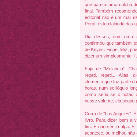
que parece uma colcha de
final. Também recomendo 
editorial não é um mar d
Peraí, estou falando das g
Dia desses, com uma am
confirmou que também es
de Keyes. Fiquei feliz, po
dizer um simplesmente “fu
Fuja de “Melancia”. Chat
repeti, repeti... Aliá
elemento que faz parte da
horas, num solilóquio lo
como seria se o botão 
nesse volume, ela pegou 
Corra de “Los Angeles”. É 
livro. Para dizer bem a 
fim. E não senti culpa. É
acontece, ou melhor, não 