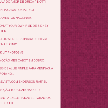
LULA DO AMOR DE DRICA PINOTTI
INHA CAIXA POSTAL! #03
ÇAMENTOS NACIONAIS
N AT YOUR OWN RISK DE SIDNEY
LTER
 FOX: A PREDESTINADA DE SILVIA
NA E IGINIO ...
K LIT PHOTOS #3
MOÇÃO MEG CABOT EM DOBRO
EIS DE ALLIE FINKLE PARA MENINAS: A
OTA NO...
EVISTA COM ENDERSON RAFAEL
MOÇÃO TODA GAROTA QUER
10'S - A ESCOLHA DAS LEITORAS: OS
CHICK LIT...