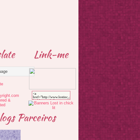
late
Link-me
te
logs Parceiros