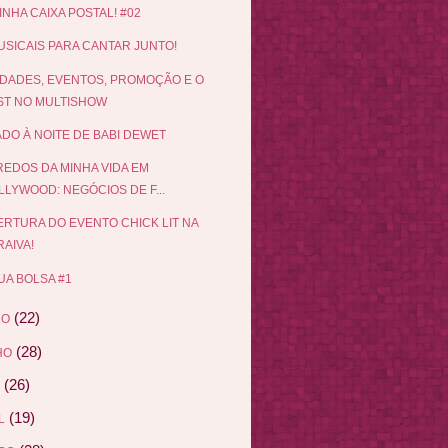
INHA CAIXA POSTAL! #02
USICAIS PARA CANTAR JUNTO!
DADES, EVENTOS, PROMOÇÃO E O
ST NO MULTISHOW
DO À NOITE DE BABI DEWET
EDOS DA MINHA VIDA EM
LLYWOOD: NEGÓCIOS DE F...
RTURA DO EVENTO CHICK LIT NA
AIVA!
UA BOLSA #1
(22)
HO
(28)
HO
(26)
(19)
L