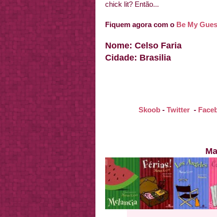
chick lit? Então...
Fiquem agora com o
Be My Gue
Nome: Celso Faria
Cidade: Brasilia
Skoob
-
Twitter
-
Face
Ma