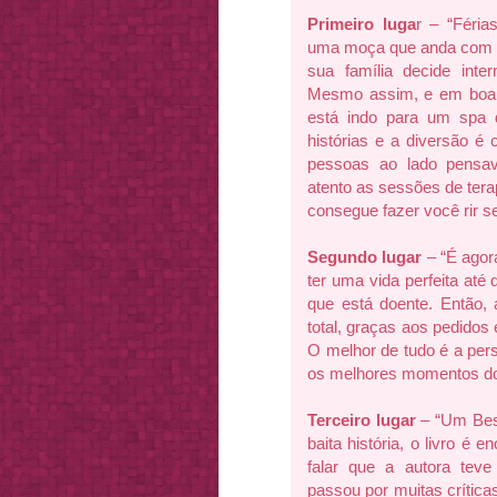
Primeiro luga
r – “Férias
uma moça que anda com p
sua família decide inter
Mesmo assim, e em boa p
está indo para um spa 
histórias e a diversão é 
pessoas ao lado pensa
atento as sessões de terapi
consegue fazer você rir 
Segundo lugar
– “É agor
ter uma vida perfeita até
que está doente. Então, 
total, graças aos pedidos
O melhor de tudo é a per
os melhores momentos do 
Terceiro lugar
– “Um Bes
baita história, o livro é 
falar que a autora teve
passou por muitas críticas