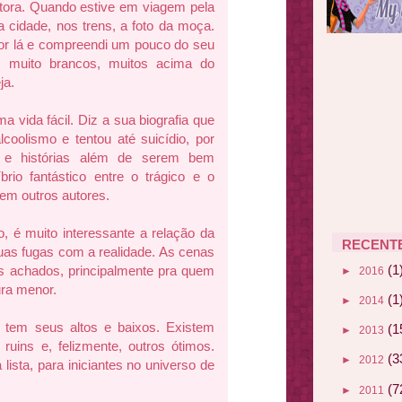
tora. Quando estive em viagem pela
la cidade, nos trens, a foto da moça.
por lá e compreendi um pouco do seu
es muito brancos, muitos acima do
ja.
 vida fácil. Diz a sua biografia que
coolismo e tentou até suicídio, por
 e histórias além de serem bem
íbrio fantástico entre o trágico e o
em outros autores.
, é muito interessante a relação da
RECENT
uas fugas com a realidade. As cenas
(1
os achados, principalmente pra quem
►
2016
tura menor.
(1
►
2014
 tem seus altos e baixos. Existem
(1
►
2013
s ruins e, felizmente, outros ótimos.
(3
►
2012
 lista, para iniciantes no universo de
(7
►
2011