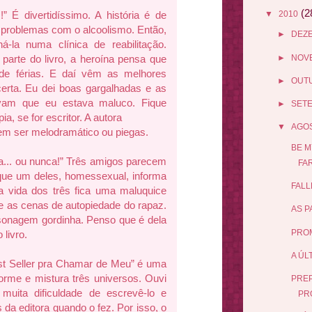
(2
▼
2010
!” É divertidíssimo. A história é de
roblemas com o alcoolismo. Então,
►
DEZ
ná-la numa clínica de reabilitação.
►
NOV
arte do livro, a heroína pensa que
de férias. E daí vêm as melhores
►
OUT
certa. Eu dei boas gargalhadas e as
vam que eu estava maluco. Fique
►
SET
a, se for escritor. A autora
▼
AGO
sem ser melodramático ou piegas.
BE M
a... ou nunca!” Três amigos parecem
FAR
 que um deles, homessexual, informa
FALL
a vida dos três fica uma maluquice
 e as cenas de autopiedade do rapaz.
AS P
sonagem gordinha. Penso que é dela
PROM
livro.
A ÚL
t Seller pra Chamar de Meu” é uma
enorme e mistura três universos. Ouvi
PREP
 muita dificuldade de escrevê-lo e
PR
 da editora quando o fez. Por isso, o