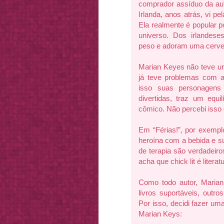
comprador assíduo da au
Irlanda, anos atrás, vi pe
Ela realmente é popular 
universo. Dos irlandes
peso e adoram uma cerve
Marian Keyes não teve uma
já teve problemas com al
isso suas personagens
divertidas, traz um equil
cômico. Não percebi isso 
Em “Férias!”, por exemplo
heroína com a bebida e s
de terapia são verdadeir
acha que chick lit é litera
Como todo autor, Marian
livros suportáveis, outro
Por isso, decidi fazer uma
Marian Keys: