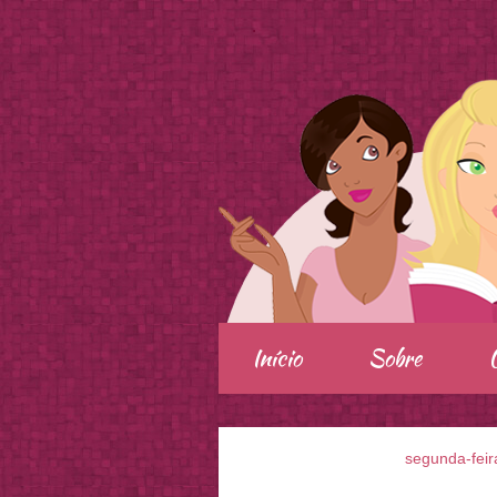
.
Início
Sobre
segunda-feir