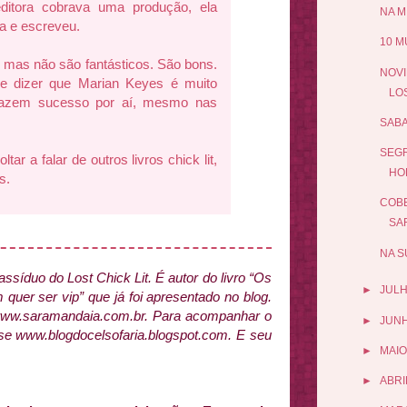
itora cobrava uma produção, ela
NA M
a e escreveu.
10 M
 mas não são fantásticos. São bons.
NOVI
e dizer que Marian Keyes é muito
LO
 fazem sucesso por aí, mesmo nas
SABA
SEGR
tar a falar de outros livros chick lit,
HO
s.
COBE
SAR
NA S
r assíduo do Lost Chick Lit. É autor do livro “Os
►
JUL
 quer ser vip” que já foi apresentado no blog.
 www.saramandaia.com.br. Para acompanhar o
►
JUN
esse www.blogdocelsofaria.blogspot.com. E seu
►
MAIO
►
ABRI