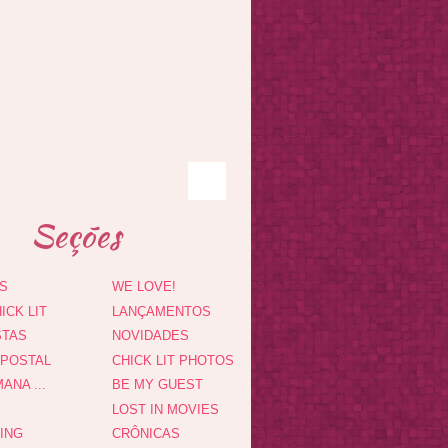
Seções
S
WE LOVE!
ICK LIT
LANÇAMENTOS
STAS
NOVIDADES
 POSTAL
CHICK LIT PHOTOS
ANA ...
BE MY GUEST
LOST IN MOVIES
DING
CRÔNICAS