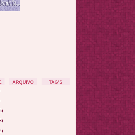
E
ARQUIVO
TAG'S
)
)
5)
3)
2)