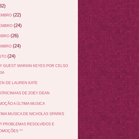
82)
(22)
EMBRO
(24)
EMBRO
(26)
UBRO
(24)
EMBRO
(24)
STO
Y GUEST: MARIAN KEYES POR CELSO
IA
EN DE LAUREN KATE
ATRICINHAS DE ZOEY DEAN
OÇÃO A ÚLTIMA MUSICA
TIMA MUSICA DE NICHOLAS SPARKS
! PROBLEMAS RESOLVIDOS E
OMOÇÕES ^^