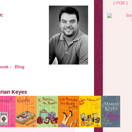
2 POR 1
s
t:
book
-
Blog
rian Keyes