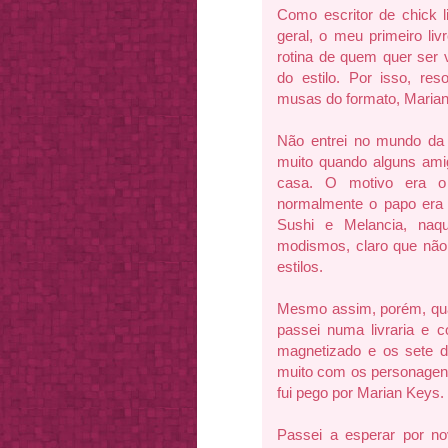
Como escritor de chick li
geral, o meu primeiro liv
rotina de quem quer ser 
do estilo. Por isso, r
musas do formato, Maria
Não entrei no mundo da a
muito quando alguns ami
casa. O motivo era o
normalmente o papo era s
Sushi e Melancia, na
modismos, claro que não 
estilos.
Mesmo assim, porém, quan
passei numa livraria e co
magnetizado e os sete di
muito com os personagens 
fui pego por Marian Keys.
Passei a esperar por n