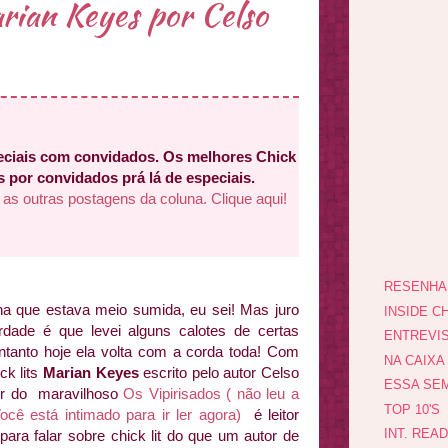
ian Keyes por Celso
ciais com convidados. Os melhores Chick
 por convidados prá lá de especiais.
 as outras postagens da coluna. Clique aqui!
RESENHA
a que estava meio sumida, eu sei! Mas juro
INSIDE CH
rdade é que levei alguns calotes de certas
ENTREVI
ntanto hoje ela volta com a corda toda! Com
NA CAIXA
ck lits
Marian Keyes
escrito pelo autor Celso
ESSA SEM
tor do maravilhoso
Os Vipirisados ( não leu a
TOP 10'S
ocê está intimado para ir ler agora)
é leitor
INT. REA
ra falar sobre chick lit do que um autor de