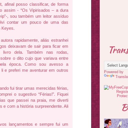
t, afinal posso classificar, de forma
ro assim - “Os Vipirisados – a dura
vip”-, sou também um leitor assíduo
esolvi contar um pouco de uma das
n Keyes.
utora rapidamente, aliás estranhei
Trans
gos deixavam de sair para ficar em
 livro dela. Também nas rodas,
obre o dito cujo que variava entre
quela época. Como sou avesso a
li e preferi me aventurar em outros
Powered by
Transla
do fui tirar umas merecidas férias,
mprei o sugestivo “Férias!”. Fiquei
as que passei na praia, me diverti
B
e com a história surpreendente. Ali
ovos lançamentos e sempre fui um