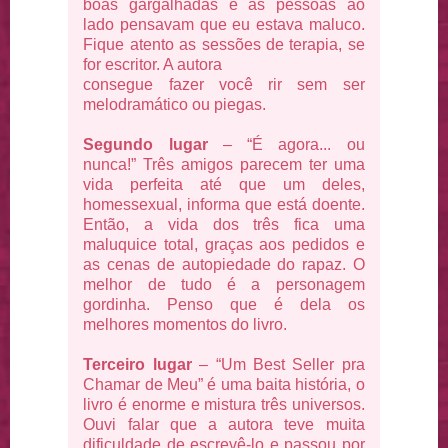
boas gargalhadas e as pessoas ao
lado pensavam que eu estava maluco.
Fique atento as sessões de terapia, se
for escritor. A autora
consegue fazer você rir sem ser
melodramático ou piegas.
Segundo lugar
– “É agora... ou
nunca!” Três amigos parecem ter uma
vida perfeita até que um deles,
homessexual, informa que está doente.
Então, a vida dos três fica uma
maluquice total, graças aos pedidos e
as cenas de autopiedade do rapaz. O
melhor de tudo é a personagem
gordinha. Penso que é dela os
melhores momentos do livro.
Terceiro lugar
– “Um Best Seller pra
Chamar de Meu” é uma baita história, o
livro é enorme e mistura três universos.
Ouvi falar que a autora teve muita
dificuldade de escrevê-lo e passou por