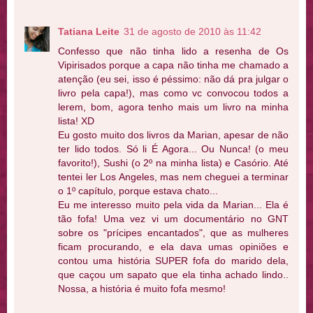
Tatiana Leite
31 de agosto de 2010 às 11:42
Confesso que não tinha lido a resenha de Os
Vipirisados porque a capa não tinha me chamado a
atenção (eu sei, isso é péssimo: não dá pra julgar o
livro pela capa!), mas como vc convocou todos a
lerem, bom, agora tenho mais um livro na minha
lista! XD
Eu gosto muito dos livros da Marian, apesar de não
ter lido todos. Só li É Agora... Ou Nunca! (o meu
favorito!), Sushi (o 2º na minha lista) e Casório. Até
tentei ler Los Angeles, mas nem cheguei a terminar
o 1º capítulo, porque estava chato...
Eu me interesso muito pela vida da Marian... Ela é
tão fofa! Uma vez vi um documentário no GNT
sobre os "prícipes encantados", que as mulheres
ficam procurando, e ela dava umas opiniões e
contou uma história SUPER fofa do marido dela,
que caçou um sapato que ela tinha achado lindo..
Nossa, a história é muito fofa mesmo!