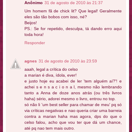
Anônimo
31 de agosto de 2010 às 21:37
Um homem fã de chick lit? Que legal! Geralmente
eles são tão bobos com isso, né?
Beijos!
PS.: Se for repetido, desculpa, tá dando erro aqui
toda hora!
Responder
agnes
31 de agosto de 2010 às 23:59
aaah, legal a crítica do celso
a marian é diva, ídola, ever!
e justo hoje eu acabei de ler 'tem alguém aí?'! e
achei s e n s a c i o n a l, mesmo não lembrando
tanto a Anna de doze anos atrás (ou três livros
haha) sério, adorei mesmo o livro, entrou no top.
só não li 'um best seller para chamar de meu' pq só
via críticas negativas e nao queria criar uma barreia
contra a marian haha mas agora, dps do que o
celso falou, acho que vou ter que dá um chance,
até pq nao tem mais outro.