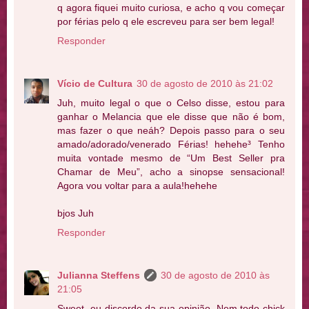
q agora fiquei muito curiosa, e acho q vou começar
por férias pelo q ele escreveu para ser bem legal!
Responder
Vício de Cultura
30 de agosto de 2010 às 21:02
Juh, muito legal o que o Celso disse, estou para
ganhar o Melancia que ele disse que não é bom,
mas fazer o que neáh? Depois passo para o seu
amado/adorado/venerado Férias! hehehe³ Tenho
muita vontade mesmo de “Um Best Seller pra
Chamar de Meu”, acho a sinopse sensacional!
Agora vou voltar para a aula!hehehe
bjos Juh
Responder
Julianna Steffens
30 de agosto de 2010 às
21:05
Sweet, eu discordo da sua opinião. Nem todo chick