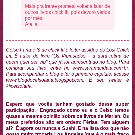
Mais pra frente prometo voltar a falar de
outros livros chick lit, pois devoro vários
por mês.
Até lá.
Celso Faria é fã de chick lit e leitor assíduo do Lost Chick
Lit. É autor do livro “Os Vipirisados – a dura rotina de
quem quer ser vip” que já foi apresentado no blog. Para
comprar seu livro, entre no www.saramandaia.com.br.
Para acompanhar o blog e ler o primeiro capítulo, acesse
www.blogdocelsofaria.blogspot.com. E seu twitter é
@celsofaria.
Espero que vocês tenham gostado dessa super
participação. Engraçado como eu e o Celso temos
quase a mesma opinião sobre os livros da Marian. Os
meus preferidos são em ordem: Férias, Tem alguem
ai? É agora ou nunca e Sushi. E na lista dos que não
gosto muito trocaria Los Angeles (que é o mais fraco