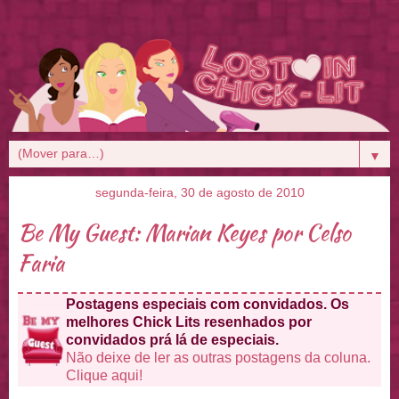
▼
segunda-feira, 30 de agosto de 2010
Be My Guest: Marian Keyes por Celso
Faria
Postagens especiais com convidados. Os
melhores Chick Lits resenhados por
convidados prá lá de especiais.
Não deixe de ler as outras postagens da coluna.
Clique aqui!