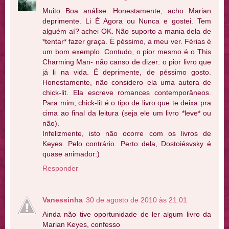
Muito Boa análise. Honestamente, acho Marian
deprimente. Li É Agora ou Nunca e gostei. Tem
alguém aí? achei OK. Não suporto a mania dela de
*tentar* fazer graça. Ë péssimo, a meu ver. Férias é
um bom exemplo. Contudo, o pior mesmo é o This
Charming Man- não canso de dizer: o pior livro que
já li na vida. É deprimente, de péssimo gosto.
Honestamente, não considero ela uma autora de
chick-lit. Ela escreve romances contemporâneos.
Para mim, chick-lit é o tipo de livro que te deixa pra
cima ao final da leitura (seja ele um livro *leve* ou
não).
Infelizmente, isto não ocorre com os livros de
Keyes. Pelo contrário. Perto dela, Dostoiésvsky é
quase animador:)
Responder
Vanessinha
30 de agosto de 2010 às 21:01
Ainda não tive oportunidade de ler algum livro da
Marian Keyes, confesso