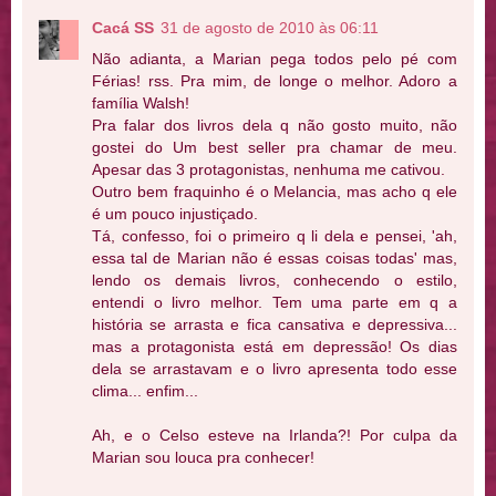
Cacá SS
31 de agosto de 2010 às 06:11
Não adianta, a Marian pega todos pelo pé com
Férias! rss. Pra mim, de longe o melhor. Adoro a
família Walsh!
Pra falar dos livros dela q não gosto muito, não
gostei do Um best seller pra chamar de meu.
Apesar das 3 protagonistas, nenhuma me cativou.
Outro bem fraquinho é o Melancia, mas acho q ele
é um pouco injustiçado.
Tá, confesso, foi o primeiro q li dela e pensei, 'ah,
essa tal de Marian não é essas coisas todas' mas,
lendo os demais livros, conhecendo o estilo,
entendi o livro melhor. Tem uma parte em q a
história se arrasta e fica cansativa e depressiva...
mas a protagonista está em depressão! Os dias
dela se arrastavam e o livro apresenta todo esse
clima... enfim...
Ah, e o Celso esteve na Irlanda?! Por culpa da
Marian sou louca pra conhecer!