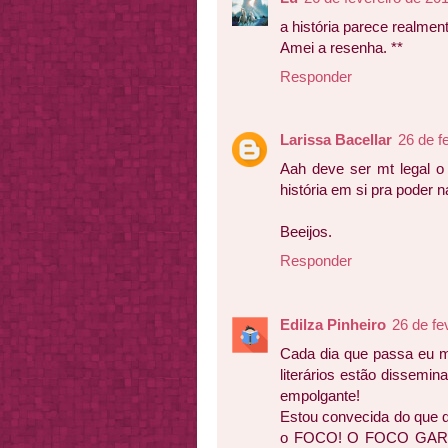
a história parece realment
Amei a resenha. **
Responder
Larissa Bacellar
26 de f
Aah deve ser mt legal o 
história em si pra poder na
Beeijos.
Responder
Edilza Pinheiro
26 de fe
Cada dia que passa eu m
literários estão dissemin
empolgante!
Estou convecida do que q
o FOCO! O FOCO GAROTA