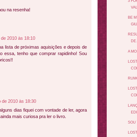
3 F
VA
hou na resenha!
BE M
GIU
RES
o de 2010 às 18:10
DE
ha lista de próximas aquisições e depois de
A MO
essa, tenho que comprar rapidinho! Sou
ricos!!
LOST
COL
RUMO
LOST
CO
o de 2010 às 18:30
LANÇ
alguns dias fiquei com vontade de ler, agora
ED
inda mais curiosa pra ler o livro.
SOU 
LOST