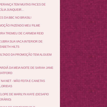
PERANÇA TEM MUITAS FACES DE
ÍLIA JUNQUEIR...
ES DA BBC NO BRASIL!
OÇÃO FAZENDO MEU FILME
RRA TREMEU DE CARMEM REID
UBRA SUA VACA INTERIOR DE
ZABETH HILTS
ULTADO DA PROMOÇÃO TEM ALGUEM
ARDIÃ DA MEIA NOITE DE SARAH JANE
RATFORD
 NA NET - MÃO FEITA E CANETAS
LORIDAS
LOPE DE MARILYN KAYE (DESAFIO
ERÁRIO)