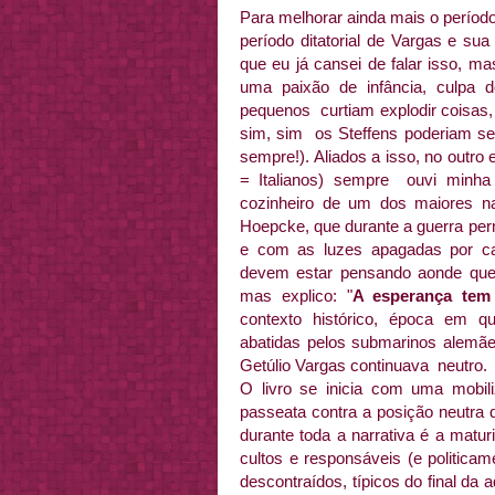
Para melhorar ainda mais o período 
período ditatorial de Vargas e su
que eu já cansei de falar isso, m
uma paixão de infância, culpa 
pequenos curtiam explodir coisas, 
sim, sim os Steffens poderiam se 
sempre!). Aliados a isso, no outro 
= Italianos) sempre ouvi minha 
cozinheiro de um dos maiores na
Hoepcke, que durante a guerra pe
e com as luzes apagadas por c
devem estar pensando aonde quero
mas explico: "
A esperança tem 
contexto histórico, época em q
abatidas pelos submarinos alemã
Getúlio Vargas continuava neutro.
O livro se inicia com uma mobili
passeata contra a posição neutra 
durante toda a narrativa é a matu
cultos e responsáveis (e politica
descontraídos, típicos do final da