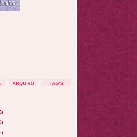
E
ARQUIVO
TAG'S
)
)
5)
3)
2)