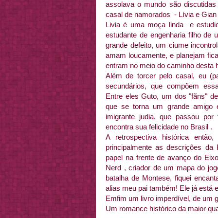
assolava o mundo são discutidas 
casal de namorados - Lívia e Gian
Livia é uma moça linda e estudi
estudante de engenharia filho de
grande defeito, um ciume incontr
amam loucamente, e planejam fica
entram no meio do caminho desta hi
Além de torcer pelo casal, eu (p
secundários, que compõem essa hi
Entre eles Guto, um dos "fãns" de
que se torna um grande amigo 
imigrante judia, que passou por
encontra sua felicidade no Brasil .
A retrospectiva histórica então
principalmente as descrições da 
papel na frente de avanço do Eixo
Nerd , criador de um mapa do j
batalha de Montese, fiquei encant
alias meu pai também! Ele já está 
Emfim um livro imperdível, de um g
Um romance histórico da maior qual