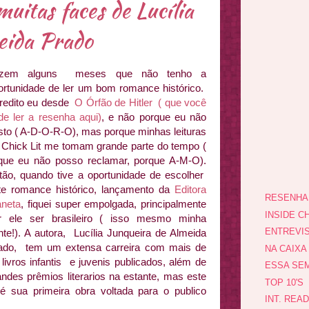
uitas faces de Lucília
eida Prado
zem alguns meses que não tenho a
ortunidade de ler um bom romance histórico.
redito eu desde
O Órfão de Hitler ( que você
de ler a resenha aqui)
, e não porque eu não
sto ( A-D-O-R-O), mas porque minhas leituras
 Chick Lit me tomam grande parte do tempo (
que eu não posso reclamar, porque A-M-O).
tão, quando tive a oportunidade de escolher
te romance histórico, lançamento da
Editora
RESENHA
aneta
, fiquei super empolgada, principalmente
INSIDE CH
r ele ser brasileiro ( isso mesmo minha
ENTREVI
nte!). A autora, Lucília Junqueira de Almeida
ado, tem um extensa carreira com mais de
NA CAIXA
 livros infantis e juvenis publicados, além de
ESSA SEM
andes prêmios literarios na estante, mas este
TOP 10'S
é sua primeira obra voltada para o publico
INT. REA