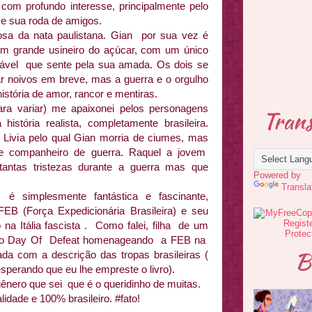
com profundo interesse, principalmente pelo
 e sua roda de amigos.
osa da nata paulistana. Gian por sua vez é
 um grande usineiro do açúcar, com um único
olável que sente pela sua amada. Os dois se
r noivos em breve, mas a guerra e o orgulho
stória de amor, rancor e mentiras.
ara variar) me apaixonei pelos personagens
Trans
stória realista, completamente brasileira.
 Livia pelo qual Gian morria de ciumes, mas
e companheiro de guerra. Raquel a jovem
 tantas tristezas durante a guerra mas que
Powered by
Transla
, é simplesmente fantástica e fascinante,
FEB (Força Expedicionária Brasileira) e seu
 na Itália fascista . Como falei, filha de um
ogo Day Of Defeat homenageando a FEB na
B
ada com a descrição das tropas brasileiras (
esperando que eu lhe empreste o livro).
ênero que sei que é o queridinho de muitas.
idade e 100% brasileiro. #fato!