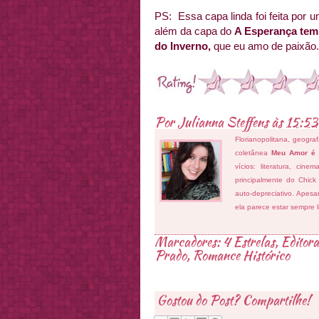
PS: Essa capa linda foi feita por 
além da capa do
A Esperança tem
do Inverno,
que eu amo de paixão. 
Por
Julianna Steffens
às
15:53
Florianopolitana, geogra
coletânea
Meu Amor é
vícios: literatura, cin
principalmente do Chick
auto-depreciativo. Apes
ela parece estar sempre 
Marcadores:
4 Estrelas
,
Editora
Prado
,
Romance Histórico
Gostou do Post? Compartilhe!