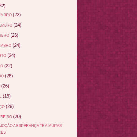
82)
(22)
EMBRO
(24)
EMBRO
(26)
UBRO
(24)
EMBRO
(24)
STO
(22)
HO
(28)
HO
(26)
(19)
L
(28)
ÇO
(20)
EREIRO
OÇÃO A ESPERANÇA TEM MUITAS
CES