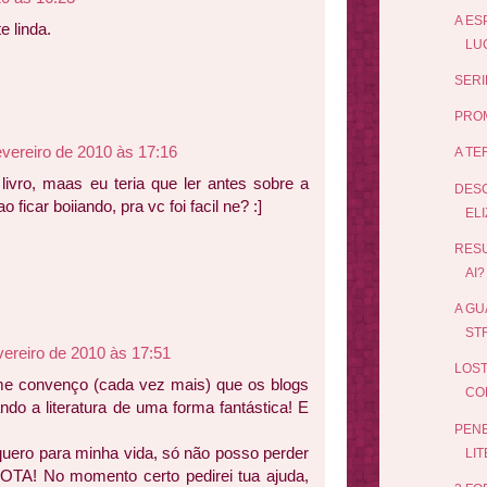
A ES
e linda.
LUC
SERI
PROM
evereiro de 2010 às 17:16
A TE
livro, maas eu teria que ler antes sobre a
DESC
o ficar boiiando, pra vc foi facil ne? :]
ELI
RES
AI?
A GU
ST
vereiro de 2010 às 17:51
LOST
e convenço (cada vez mais) que os blogs
CO
ando a literatura de uma forma fantástica! E
PENE
uero para minha vida, só não posso perder
LIT
! No momento certo pedirei tua ajuda,