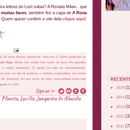
uma leitora do Lost sabia? A Renata Milan, que
 muitas faces
, também fez a capa de
A Rosa
Quem quiser conferir o site dela
clique aqui
!
fa, 28 anos. Autora “wanna be”, teve seu 1° conto publicado na
 um Anjo
. Divide seu tempo livre entre os seus três grandes
ema e séries televisivas. É rainha na arte da procrastinação,
 Lit que um dia irá publicar, e também especialista em humor
RECENT
ar de “preguiça” ser seu nome do meio, suas amigas juram que
ligada no 220v.
(1
►
2016
(1
 Planeta
,
Lucília Junqueira de Almeida
►
2014
(1
►
2013
(3
►
2012
(7
►
2011