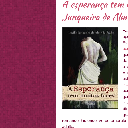
A esperança tem m
Junqueira de Alm
Fa
op
Ac
po
go
de
o 
En
es
Pl
po
ge
Pr
65
gr
romance histórico verde-amarelo 
adulto.