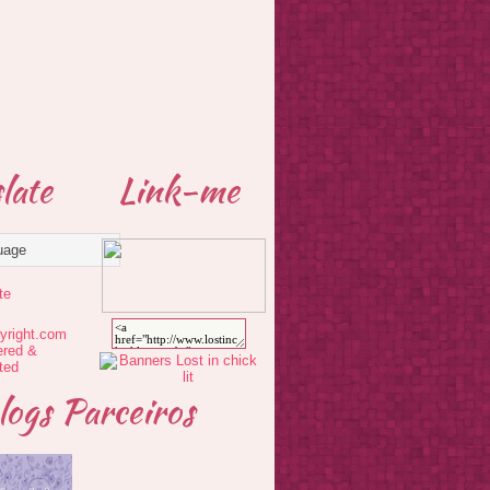
late
Link-me
te
logs Parceiros