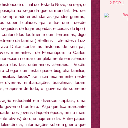
2 POR 1
histórico é o final do Estado Novo, ou seja, o
a posição na segunda guerra mundial. Eu sei
as sempre adorei estudar as grandes guerras,
dos super bitolados -pai e tio- que desde
seguidos de forjar espadas e coisas do tipo (
confundidos facilmente com terroristas, digo
extremo da família ( Steffens = alemães / Luiz
avó Dulce contar as histórias de seu pai,
vios mercantes de Florianópolis, o Carlos
rmaneciam no mar completamente em silencio
ausa dos tais submarinos alemães. Vocês
 chegar com esta quase biografia familiar,
muitas faces"
se incia exatamente neste
ue diversas embarcações brasileiras foram
es, e apesar de tudo, o governante supremo
zação estudantil em diversas capitais, uma
do governo brasileiro. Algo que fica marcante
ridade dos jovens daquela época, muito mais
mente ativos) do que hoje em dia. Entre papos
 adolescência, informações sobre a guerra que