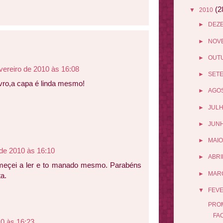
(2
▼
2010
►
DEZ
►
NOV
►
OUT
vereiro de 2010 às 16:08
►
SET
ivro,a capa é linda mesmo!
►
AGO
►
JUL
►
JUN
►
MAIO
 de 2010 às 16:10
►
ABRI
meçei a ler e to manado mesmo. Parabéns
►
MAR
a.
▼
FEV
PROM
FA
10 às 16:23