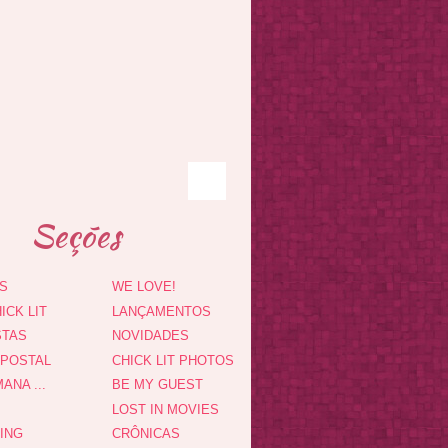
Seções
S
WE LOVE!
ICK LIT
LANÇAMENTOS
STAS
NOVIDADES
 POSTAL
CHICK LIT PHOTOS
ANA ...
BE MY GUEST
LOST IN MOVIES
DING
CRÔNICAS