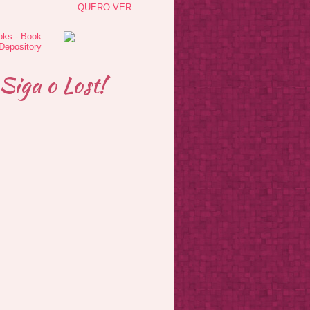
QUERO VER
Siga o Lost!