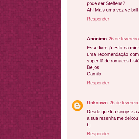
pode ser Steffens?
Ah! Mais uma vez vc bril
Responder
Anônimo
26 de fevereir
Esse livro já está na min
uma recomendação como 
super fã de romaces histó
Beijos
Camila
Responder
Unknown
26 de fevereir
Desde que li a sinopse a 
a sua resenha me deixou a
bj
Responder