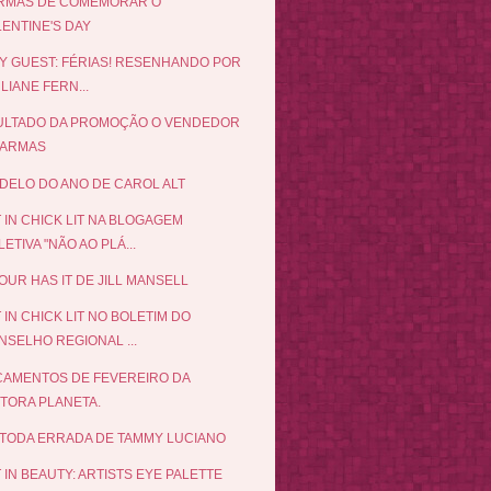
ORMAS DE COMEMORAR O
LENTINE'S DAY
Y GUEST: FÉRIAS! RESENHANDO POR
LIANE FERN...
ULTADO DA PROMOÇÃO O VENDEDOR
 ARMAS
DELO DO ANO DE CAROL ALT
 IN CHICK LIT NA BLOGAGEM
ETIVA "NÃO AO PLÁ...
UR HAS IT DE JILL MANSELL
 IN CHICK LIT NO BOLETIM DO
NSELHO REGIONAL ...
AMENTOS DE FEVEREIRO DA
ITORA PLANETA.
TODA ERRADA DE TAMMY LUCIANO
 IN BEAUTY: ARTISTS EYE PALETTE