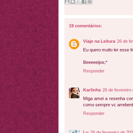
19 comentários:
Viaje na Leitura
26 de fe
Eu quero muito ler esse l
Beeeeeijos;*
Responder
Karlinha
26 de fevereiro
Miga amei a resenha co
como sempre vc arrebent
Responder
Lu
26 de fevereiro de 20