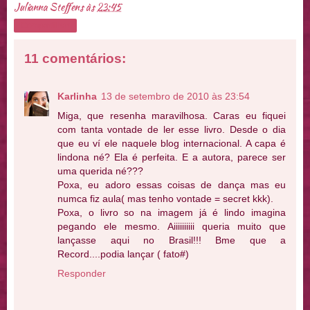
Julianna Steffens
às
23:45
Compartilhar
11 comentários:
Karlinha
13 de setembro de 2010 às 23:54
Miga, que resenha maravilhosa. Caras eu fiquei
com tanta vontade de ler esse livro. Desde o dia
que eu ví ele naquele blog internacional. A capa é
lindona né? Ela é perfeita. E a autora, parece ser
uma querida né???
Poxa, eu adoro essas coisas de dança mas eu
numca fiz aula( mas tenho vontade = secret kkk).
Poxa, o livro so na imagem já é lindo imagina
pegando ele mesmo. Aiiiiiiiiii queria muito que
lançasse aqui no Brasil!!! Bme que a
Record....podia lançar ( fato#)
Responder