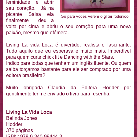
feminidade e abrir
seu coração. Já na
picante Salsa ela
Só para vocês verem o gliter fodonico
finalmente deu a
volta por cima e abriu o seu coração para uma nova
paixão, mesmo que efêmera.
Living La vida Loca é divertido, realista e fascinante.
Tudo aquilo que eu esperava e muito mais. Imperdível
para quem curte chick lit e Dancing with the Stars.
Indico para todas que tenham um inglês fluente. Ou quem
saiba torçamos bastante para ele ser comprado por uma
editora brasileira?
Muito obrigada Claudia da Editora Hodder por
gentilmente ter me enviado o livro para resenha.
Living La Vida Loca
Belinda Jones
Hodder
370 páginas
ISBN: 978-0-340-99444-3