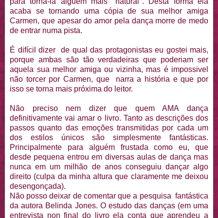
para torná-la alguém mais "natural". Desta forma ela
acaba se tornando uma cópia de sua melhor amiga
Carmen, que apesar do amor pela dança morre de medo
de entrar numa pista.
É difícil dizer de qual das protagonistas eu gostei mais,
porque ambas são tão verdadeiras que poderiam ser
aquela sua melhor amiga ou vizinha, mas é impossivel
não torcer por Carmen, que narra a história e que por
isso se torna mais próxima do leitor.
Não preciso nem dizer que quem AMA dança
definitivamente vai amar o livro. Tanto as descrições dos
passos quanto das emoções transmitidas por cada um
dos estilos únicos são simplesmente fantásticas.
Principalmente para alguém frustada como eu, que
desde pequena entrou em diversas aulas de dança mas
nunca em um milhão de anos conseguiu dançar algo
direito (culpa da minha altura que claramente me deixou
desengonçada).
Não posso deixar de comentar que a pesquisa fantástica
da autora Belinda Jones. O estudo das danças (em uma
entrevista non final do livro ela conta que aprendeu a