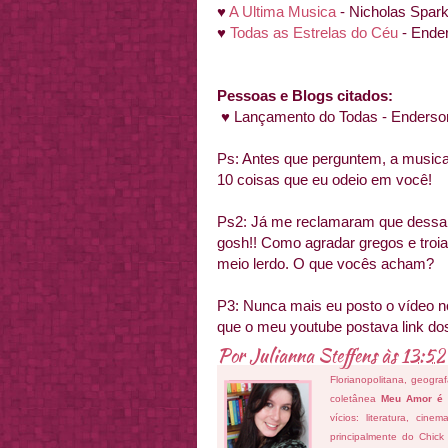
♥
A Ultima Musica
- Nicholas Spar
♥
Todas as Estrelas do Céu
- Ende
Pessoas e Blogs citados:
♥ Lançamento do Todas - Enderso
Ps: Antes que perguntem, a musica 
10 coisas que eu odeio em você!
Ps2: Já me reclamaram que dessa v
gosh!! Como agradar gregos e troi
meio lerdo. O que vocês acham?
P3: Nunca mais eu posto o vídeo 
que o meu youtube postava link dos
Por
Julianna Steffens
às
13:52
Florianopolitana, geogra
coletânea
Meu Amor é
vícios: literatura, cin
principalmente do Chick