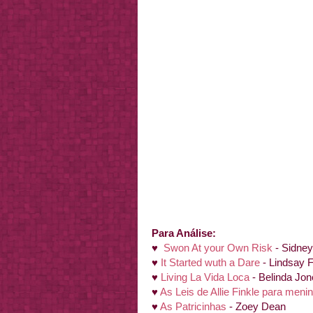
Para Análise:
♥
Swon At your Own Risk
- Sidney
♥
It Started wuth a Dare
- Lindsay 
♥
Living La Vida Loca
- Belinda Jo
♥
As Leis de Allie Finkle para meni
♥
As Patricinhas
- Zoey Dean