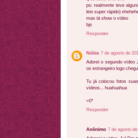
ps: realmente teve algun
leio super rápido) eheheh
mas tá show o vídeo
bjs
Responder
Núbia
7 de agosto de 20
Adorei o segundo vídeo 
os estrangeiro logo cheg
Tu já colocou fotos sua
vídeos... huahuahua
=0*
Responder
Anônimo
7 de agosto de