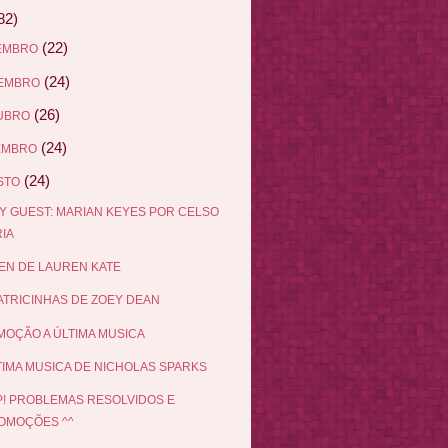
82)
(22)
EMBRO
(24)
EMBRO
(26)
UBRO
(24)
EMBRO
(24)
STO
Y GUEST: MARIAN KEYES POR CELSO
IA
EN DE LAUREN KATE
ATRICINHAS DE ZOEY DEAN
OÇÃO A ÚLTIMA MUSICA
TIMA MUSICA DE NICHOLAS SPARKS
! PROBLEMAS RESOLVIDOS E
OMOÇÕES ^^