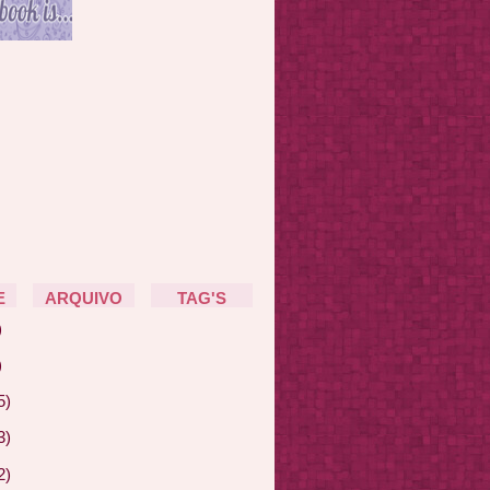
E
ARQUIVO
TAG'S
)
)
5)
3)
2)