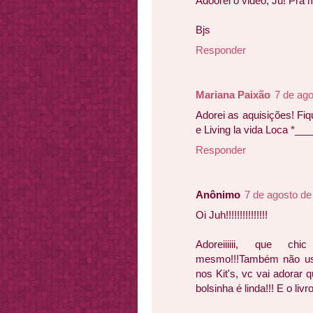
Adoorei o video, Ju! Pra 
Bjs
Responder
Mariana Paixão
7 de ago
Adorei as aquisições! Fiq
e Living la vida Loca *__
Responder
Anônimo
7 de agosto de
Oi Juh!!!!!!!!!!!!!!!
Adoreiiiiii, que chi
mesmo!!!Também não us
nos Kit's, vc vai adorar
bolsinha é linda!!! E o livr