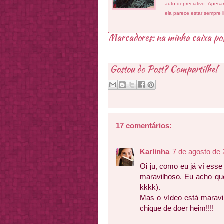
auto-depreciativo. Apes
ela parece estar sempre 
Marcadores:
na minha caixa po
Gostou do Post? Compartilhe!
17 comentários:
Karlinha
7 de agosto de 
Oi ju, como eu já ví esse
maravilhoso. Eu acho que 
kkkk).
Mas o vídeo está maravi
chique de doer heim!!!!