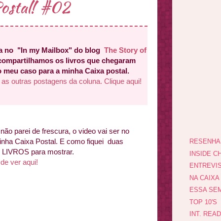
ostal! #02
a no "In my Mailbox" do blog
The Story of
compartilhamos os livros que chegaram
o meu caso para a minha Caixa postal.
 as outras postagens da coluna. Clique aqui!
não parei de frescura, o video vai ser no
inha Caixa Postal. E como fiquei duas
RESENHA
LIVROS para mostrar.
INSIDE CH
de ver aqui!
ENTREVI
NA CAIXA
ESSA SEM
TOP 10'S
INT. REA