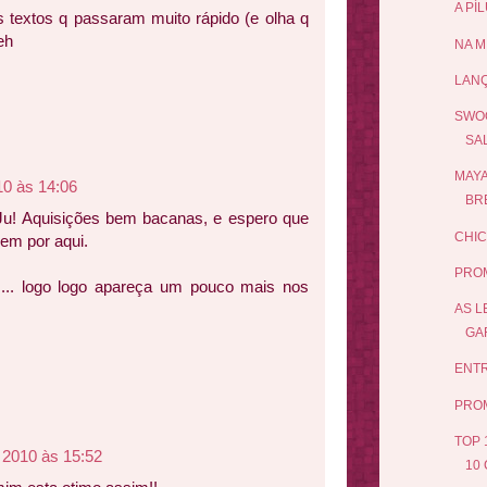
A PÍ
s textos q passaram muito rápido (e olha q
eh
NA M
LAN
SWOO
SA
MAYA
10 às 14:06
BRE
Ju! Aquisições bem bacanas, e espero que
CHIC
uem por aqui.
PRO
s... logo logo apareça um pouco mais nos
AS L
GAR
ENTR
PRO
TOP 
 2010 às 15:52
10 