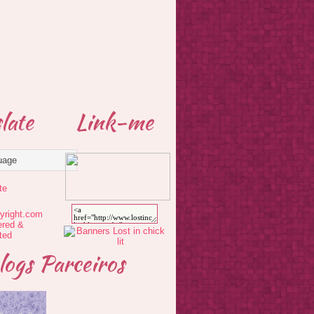
late
Link-me
te
logs Parceiros