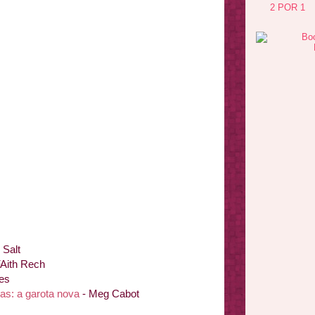
2 POR 1
 Salt
FAith Rech
nes
nas: a garota nova
- Meg Cabot