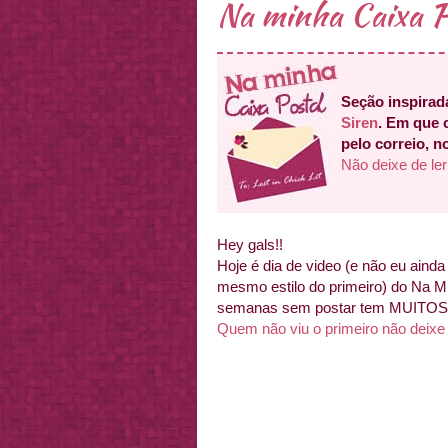
Na minha Caixa P
Seção inspirad
Siren
. Em que 
pelo correio, n
Não deixe de ler
Hey gals!!
Hoje é dia de video (e não eu ainda 
mesmo estilo do primeiro) do Na M
semanas sem postar tem MUITOS 
Quem não viu o primeiro não deixe 