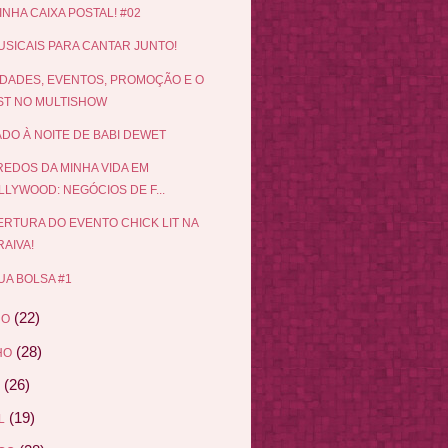
INHA CAIXA POSTAL! #02
USICAIS PARA CANTAR JUNTO!
DADES, EVENTOS, PROMOÇÃO E O
ST NO MULTISHOW
DO À NOITE DE BABI DEWET
EDOS DA MINHA VIDA EM
LLYWOOD: NEGÓCIOS DE F...
RTURA DO EVENTO CHICK LIT NA
AIVA!
UA BOLSA #1
(22)
HO
(28)
HO
(26)
(19)
L