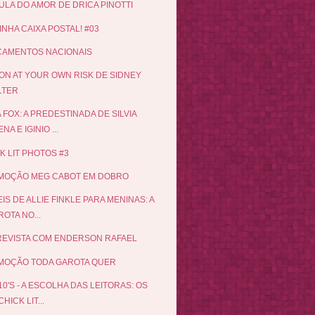
LULA DO AMOR DE DRICA PINOTTI
INHA CAIXA POSTAL! #03
ÇAMENTOS NACIONAIS
N AT YOUR OWN RISK DE SIDNEY
LTER
 FOX: A PREDESTINADA DE SILVIA
NA E IGINIO ...
K LIT PHOTOS #3
MOÇÃO MEG CABOT EM DOBRO
EIS DE ALLIE FINKLE PARA MENINAS: A
OTA NO...
EVISTA COM ENDERSON RAFAEL
MOÇÃO TODA GAROTA QUER
10'S - A ESCOLHA DAS LEITORAS: OS
CHICK LIT...