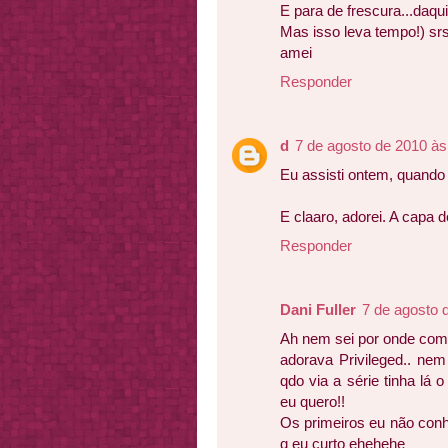
E para de frescura...daq
Mas isso leva tempo!) sr
amei
Responder
d
7 de agosto de 2010 às
Eu assisti ontem, quando 
E claaro, adorei. A capa d
Responder
Dani Fuller
7 de agosto 
Ah nem sei por onde come
adorava Privileged.. nem
qdo via a série tinha lá o
eu quero!!
Os primeiros eu não conh
q eu curto ehehehe