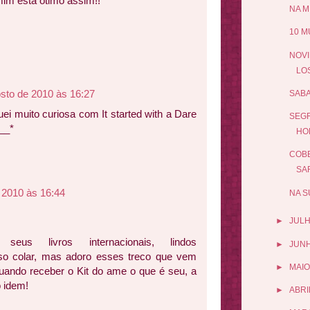
mim esta otimo assim!!
NA M
10 M
NOVI
LO
sto de 2010 às 16:27
SABA
uei muito curiosa com It started with a Dare
SEGR
___*
HO
COBE
SAR
 2010 às 16:44
NA S
►
JUL
c seus livros internacionais, lindos
►
JUN
o colar, mas adoro esses treco que vem
►
MAIO
 quando receber o Kit do ame o que é seu, a
o idem!
►
ABRI