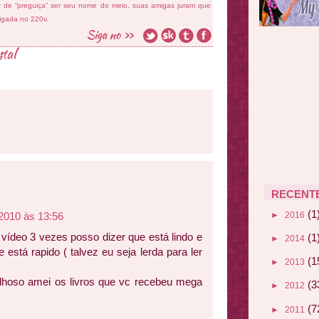
ar de “preguiça” ser seu nome do meio, suas amigas juram que
ligada no 220v.
stal
RECENT
(1
►
2016
2010 às 13:56
 vídeo 3 vezes posso dizer que está lindo e
(1
►
2014
está rapido ( talvez eu seja lerda para ler
(1
►
2013
lhoso amei os livros que vc recebeu mega
(3
►
2012
(7
►
2011