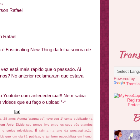
ks
rson Rafael
n Rafael
é Fascinating New Thing da trilha sonora de
Trans
ez está mais rápido que o passado. Ai
anos? No anterior reclamaram que estava
Powered by
Transla
no Youtube com antecedencia!!! Nem sabia
 videos que eu faço o upload *-*
B
fa, 28 anos. Autora “wanna be”, teve seu 1° conto publicado na
 um Anjo
. Divide seu tempo livre entre os seus três grandes
ema e séries televisivas. É rainha na arte da procrastinação,
 Lit que um dia irá publicar, e também especialista em humor