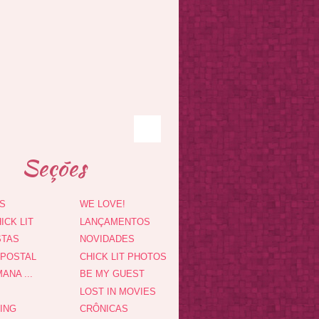
Seções
S
WE LOVE!
ICK LIT
LANÇAMENTOS
STAS
NOVIDADES
 POSTAL
CHICK LIT PHOTOS
ANA ...
BE MY GUEST
LOST IN MOVIES
DING
CRÔNICAS