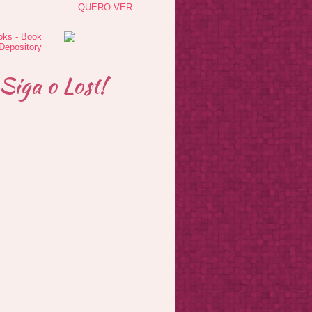
QUERO VER
Siga o Lost!