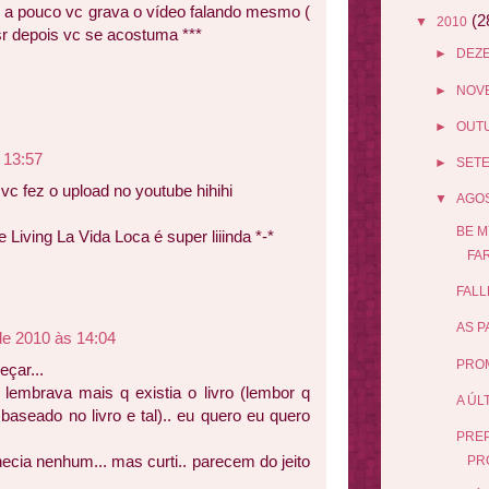
ui a pouco vc grava o vídeo falando mesmo (
(2
▼
2010
sr depois vc se acostuma ***
►
DEZ
►
NOV
►
OUT
 13:57
►
SET
vc fez o upload no youtube hihihi
▼
AGO
BE M
e Living La Vida Loca é super liiinda *-*
FAR
FALL
AS P
de 2010 às 14:04
PROM
çar...
 lembrava mais q existia o livro (lembor q
A ÚL
 baseado no livro e tal).. eu quero eu quero
PREP
ecia nenhum... mas curti.. parecem do jeito
PR