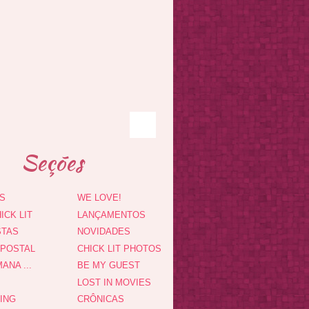
Seções
S
WE LOVE!
ICK LIT
LANÇAMENTOS
STAS
NOVIDADES
 POSTAL
CHICK LIT PHOTOS
ANA ...
BE MY GUEST
LOST IN MOVIES
DING
CRÔNICAS