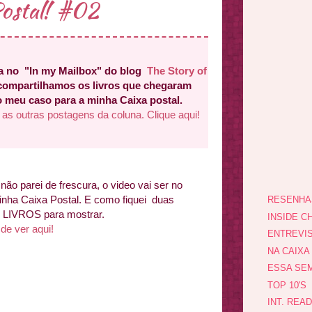
ostal! #02
a no "In my Mailbox" do blog
The Story of
compartilhamos os livros que chegaram
o meu caso para a minha Caixa postal.
 as outras postagens da coluna. Clique aqui!
não parei de frescura, o video vai ser no
inha Caixa Postal. E como fiquei duas
RESENHA
LIVROS para mostrar.
INSIDE CH
de ver aqui!
ENTREVI
NA CAIXA
ESSA SEM
TOP 10'S
INT. REA