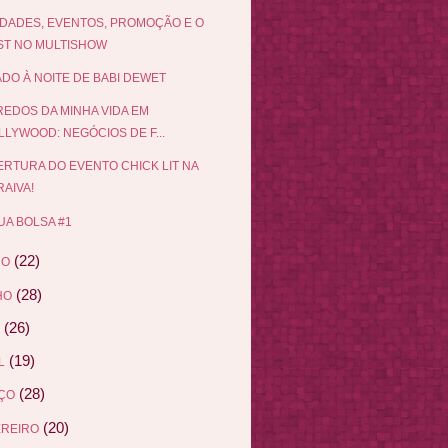
DADES, EVENTOS, PROMOÇÃO E O
ST NO MULTISHOW
DO À NOITE DE BABI DEWET
EDOS DA MINHA VIDA EM
LLYWOOD: NEGÓCIOS DE F...
RTURA DO EVENTO CHICK LIT NA
AIVA!
UA BOLSA #1
(22)
HO
(28)
HO
(26)
(19)
L
(28)
ÇO
(20)
EREIRO