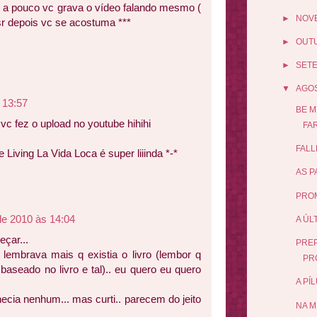
ui a pouco vc grava o vídeo falando mesmo (
►
NOV
sr depois vc se acostuma ***
►
OUT
►
SET
▼
AGO
 13:57
BE M
vc fez o upload no youtube hihihi
FAR
FALL
e Living La Vida Loca é super liiinda *-*
AS P
PROM
de 2010 às 14:04
A ÚL
çar...
PREP
 lembrava mais q existia o livro (lembor q
PR
 baseado no livro e tal).. eu quero eu quero
A PÍ
ecia nenhum... mas curti.. parecem do jeito
NA M