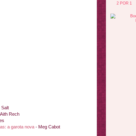
2 POR 1
 Salt
FAith Rech
nes
nas: a garota nova
- Meg Cabot