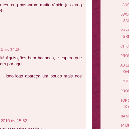
s textos q passaram muito rápido (e olha q
LAN
eh
SWOO
SA
MAYA
BRE
CHIC
10 às 14:06
PRO
Ju! Aquisições bem bacanas, e espero que
uem por aqui.
AS L
GAR
s... logo logo apareça um pouco mais nos
ENTR
PRO
TOP 
10 
NA M
 2010 às 15:52
10 M