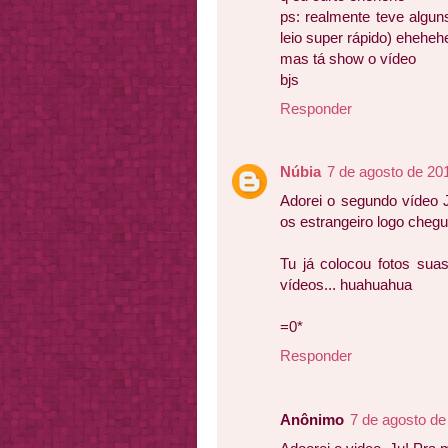
ps: realmente teve algun
leio super rápido) eheheh
mas tá show o vídeo
bjs
Responder
Núbia
7 de agosto de 20
Adorei o segundo vídeo 
os estrangeiro logo cheg
Tu já colocou fotos sua
vídeos... huahuahua
=0*
Responder
Anônimo
7 de agosto de