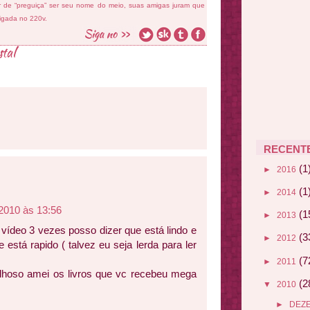
ar de “preguiça” ser seu nome do meio, suas amigas juram que
ligada no 220v.
stal
RECENT
(1
►
2016
(1
►
2014
2010 às 13:56
(1
►
2013
 vídeo 3 vezes posso dizer que está lindo e
(3
►
2012
está rapido ( talvez eu seja lerda para ler
(7
►
2011
lhoso amei os livros que vc recebeu mega
(2
▼
2010
►
DEZ