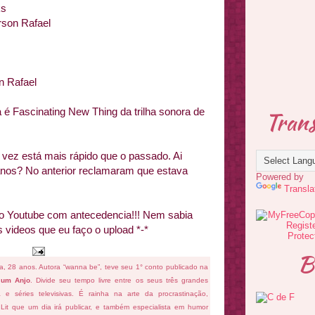
ks
rson Rafael
n Rafael
é Fascinating New Thing da trilha sonora de
Trans
ez está mais rápido que o passado. Ai
anos? No anterior reclamaram que estava
Powered by
Transla
no Youtube com antecedencia!!! Nem sabia
 videos que eu faço o upload *-*
B
fa, 28 anos. Autora “wanna be”, teve seu 1° conto publicado na
 um Anjo
. Divide seu tempo livre entre os seus três grandes
ema e séries televisivas. É rainha na arte da procrastinação,
 Lit que um dia irá publicar, e também especialista em humor