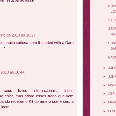
mim esta otimo assim!!
NOVI
LO
SABA
SEGR
HO
sto de 2010 às 16:27
uei muito curiosa com It started with a Dare
COBE
___*
SAR
NA S
►
JUL
 2010 às 16:44
►
JUN
►
MAIO
c seus livros internacionais, lindos
►
ABRI
o colar, mas adoro esses treco que vem
 quando receber o Kit do ame o que é seu, a
►
MAR
o idem!
►
FEV