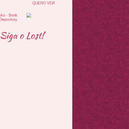
QUERO VER
Siga o Lost!