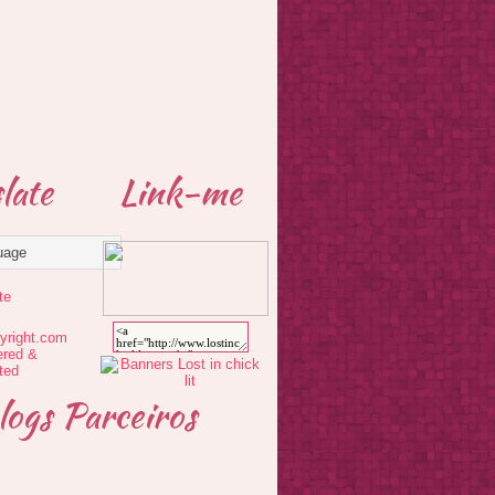
late
Link-me
te
logs Parceiros