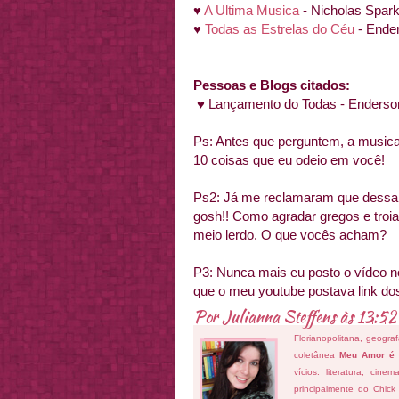
♥
A Ultima Musica
- Nicholas Spar
♥
Todas as Estrelas do Céu
- Ende
Pessoas e Blogs citados:
♥ Lançamento do Todas - Enderso
Ps: Antes que perguntem, a musica 
10 coisas que eu odeio em você!
Ps2: Já me reclamaram que dessa v
gosh!! Como agradar gregos e troi
meio lerdo. O que vocês acham?
P3: Nunca mais eu posto o vídeo 
que o meu youtube postava link dos
Por
Julianna Steffens
às
13:52
Florianopolitana, geogra
coletânea
Meu Amor é
vícios: literatura, cin
principalmente do Chick