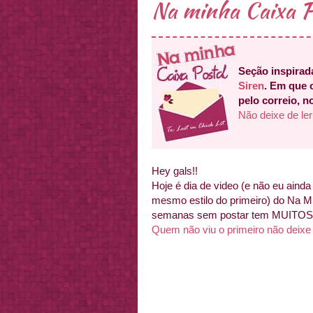
Na minha Caixa P
Seção inspirad
Siren
. Em que 
pelo correio, n
Não deixe de ler
Hey gals!!
Hoje é dia de video (e não eu ainda 
mesmo estilo do primeiro) do Na M
semanas sem postar tem MUITOS 
Quem não viu o primeiro não deixe 