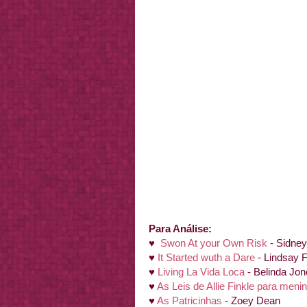
Para Análise:
♥
Swon At your Own Risk
- Sidney
♥
It Started wuth a Dare
- Lindsay 
♥
Living La Vida Loca
- Belinda Jo
♥
As Leis de Allie Finkle para meni
♥
As Patricinhas
- Zoey Dean