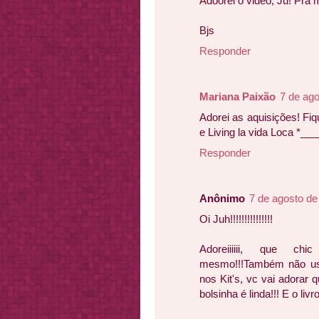
Adoorei o video, Ju! Pra 
Bjs
Responder
Mariana Paixão
7 de ago
Adorei as aquisições! Fiq
e Living la vida Loca *__
Responder
Anônimo
7 de agosto de
Oi Juh!!!!!!!!!!!!!!!
Adoreiiiiii, que chi
mesmo!!!Também não us
nos Kit's, vc vai adorar
bolsinha é linda!!! E o livr