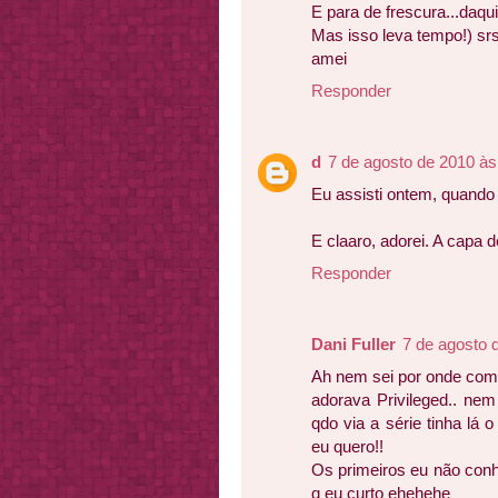
E para de frescura...daq
Mas isso leva tempo!) sr
amei
Responder
d
7 de agosto de 2010 às
Eu assisti ontem, quando 
E claaro, adorei. A capa d
Responder
Dani Fuller
7 de agosto 
Ah nem sei por onde come
adorava Privileged.. nem
qdo via a série tinha lá o
eu quero!!
Os primeiros eu não conh
q eu curto ehehehe