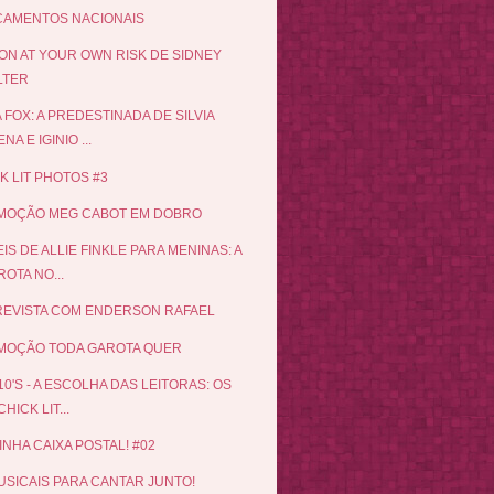
ÇAMENTOS NACIONAIS
N AT YOUR OWN RISK DE SIDNEY
LTER
 FOX: A PREDESTINADA DE SILVIA
NA E IGINIO ...
K LIT PHOTOS #3
MOÇÃO MEG CABOT EM DOBRO
EIS DE ALLIE FINKLE PARA MENINAS: A
OTA NO...
EVISTA COM ENDERSON RAFAEL
MOÇÃO TODA GAROTA QUER
10'S - A ESCOLHA DAS LEITORAS: OS
CHICK LIT...
INHA CAIXA POSTAL! #02
USICAIS PARA CANTAR JUNTO!