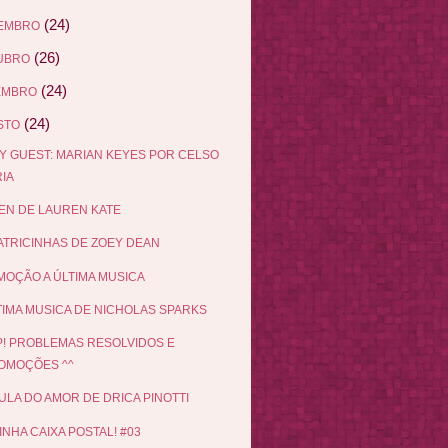
(24)
EMBRO
(26)
UBRO
(24)
EMBRO
(24)
STO
Y GUEST: MARIAN KEYES POR CELSO
IA
EN DE LAUREN KATE
ATRICINHAS DE ZOEY DEAN
OÇÃO A ÚLTIMA MUSICA
TIMA MUSICA DE NICHOLAS SPARKS
! PROBLEMAS RESOLVIDOS E
OMOÇÕES ^^
LULA DO AMOR DE DRICA PINOTTI
INHA CAIXA POSTAL! #03