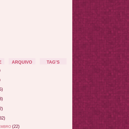
E
ARQUIVO
TAG'S
)
)
5)
3)
2)
82)
(22)
EMBRO