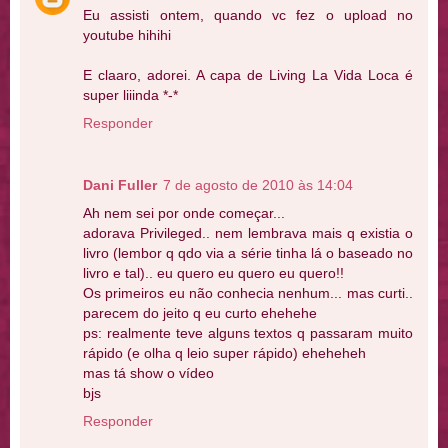
Eu assisti ontem, quando vc fez o upload no
youtube hihihi
E claaro, adorei. A capa de Living La Vida Loca é
super liiinda *-*
Responder
Dani Fuller
7 de agosto de 2010 às 14:04
Ah nem sei por onde começar...
adorava Privileged.. nem lembrava mais q existia o
livro (lembor q qdo via a série tinha lá o baseado no
livro e tal).. eu quero eu quero eu quero!!
Os primeiros eu não conhecia nenhum... mas curti..
parecem do jeito q eu curto ehehehe
ps: realmente teve alguns textos q passaram muito
rápido (e olha q leio super rápido) eheheheh
mas tá show o vídeo
bjs
Responder