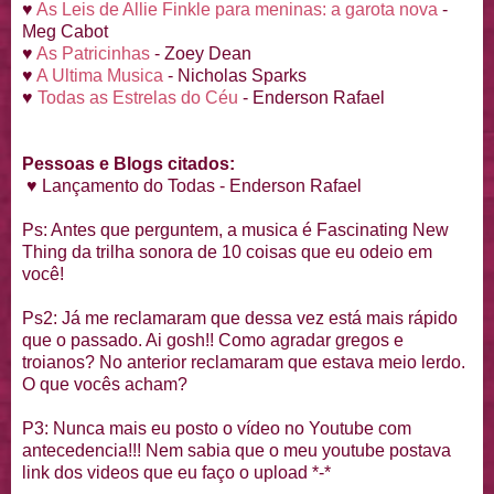
♥
As Leis de Allie Finkle para meninas: a garota nova
-
Meg Cabot
♥
As Patricinhas
- Zoey Dean
♥
A Ultima Musica
- Nicholas Sparks
♥
Todas as Estrelas do Céu
- Enderson Rafael
Pessoas e Blogs citados:
♥ Lançamento do Todas - Enderson Rafael
Ps: Antes que perguntem, a musica é Fascinating New
Thing da trilha sonora de 10 coisas que eu odeio em
você!
Ps2: Já me reclamaram que dessa vez está mais rápido
que o passado. Ai gosh!! Como agradar gregos e
troianos? No anterior reclamaram que estava meio lerdo.
O que vocês acham?
P3: Nunca mais eu posto o vídeo no Youtube com
antecedencia!!! Nem sabia que o meu youtube postava
link dos videos que eu faço o upload *-*