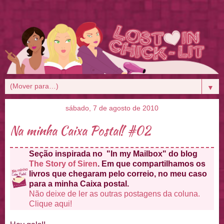
▼
sábado, 7 de agosto de 2010
Na minha Caixa Postal! #02
Seção inspirada no "In my Mailbox" do blog
The Story of Siren
. Em que compartilhamos os
livros que chegaram pelo correio, no meu caso
para a minha Caixa postal.
Não deixe de ler as outras postagens da coluna.
Clique aqui!