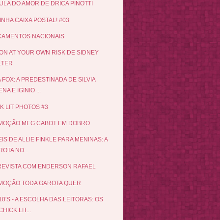
LULA DO AMOR DE DRICA PINOTTI
INHA CAIXA POSTAL! #03
ÇAMENTOS NACIONAIS
N AT YOUR OWN RISK DE SIDNEY
LTER
 FOX: A PREDESTINADA DE SILVIA
NA E IGINIO ...
K LIT PHOTOS #3
MOÇÃO MEG CABOT EM DOBRO
EIS DE ALLIE FINKLE PARA MENINAS: A
OTA NO...
EVISTA COM ENDERSON RAFAEL
MOÇÃO TODA GAROTA QUER
10'S - A ESCOLHA DAS LEITORAS: OS
CHICK LIT...