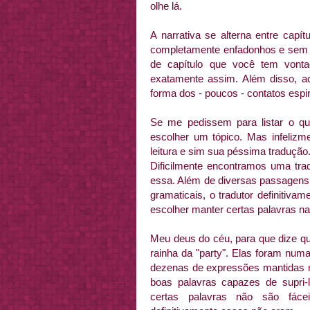
olhe lá.
A narrativa se alterna entre ca
completamente enfadonhos e sem s
de capítulo que você tem vont
exatamente assim. Além disso, 
forma dos - poucos - contatos espi
Se me pedissem para listar o que 
escolher um tópico. Mas infelizme
leitura e sim sua péssima tradução
Dificilmente encontramos uma t
essa. Além de diversas passagens 
gramaticais, o tradutor definitiva
escolher manter certas palavras na 
Meu deus do céu, para que dize qu
rainha da "party". Elas foram num
dezenas de expressões mantidas na
boas palavras capazes de supri
certas palavras não são fáce