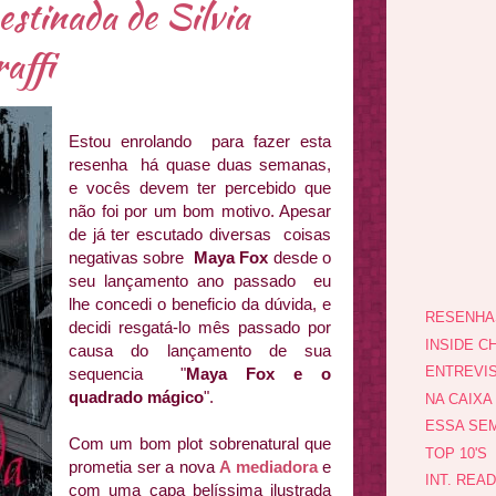
stinada de Silvia
affi
Estou enrolando para fazer esta
resenha há quase duas semanas,
e vocês devem ter percebido que
não foi por um bom motivo. Apesar
de já ter escutado diversas coisas
negativas sobre
Maya Fox
desde o
seu lançamento ano passado eu
lhe concedi o beneficio da dúvida, e
RESENHA
decidi resgatá-lo mês passado por
INSIDE CH
causa do lançamento de sua
ENTREVI
sequencia "
Maya Fox e o
quadrado mágico
".
NA CAIXA
ESSA SEM
Com um bom plot sobrenatural que
TOP 10'S
prometia ser a nova
A mediadora
e
INT. REA
com uma capa belíssima ilustrada