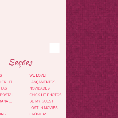
Seções
S
WE LOVE!
ICK LIT
LANÇAMENTOS
STAS
NOVIDADES
 POSTAL
CHICK LIT PHOTOS
ANA ...
BE MY GUEST
LOST IN MOVIES
DING
CRÔNICAS