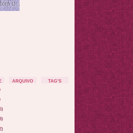
E
ARQUIVO
TAG'S
)
)
5)
3)
2)