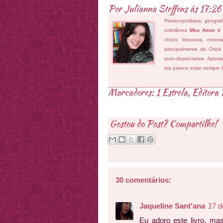
Por
Julianna Steffens
às
17:26
Florianopolitana, geogra
coletânea
Meu Amor é
vícios: literatura, cin
principalmente do Chick
auto-depreciativo. Apes
ela parece estar sempre 
Marcadores:
1 Estrela
,
Editora 
Gostou do Post? Compartilhe!
30 comentários:
Jaqueline Sant'ana
17 d
Eu adoro este livro, m