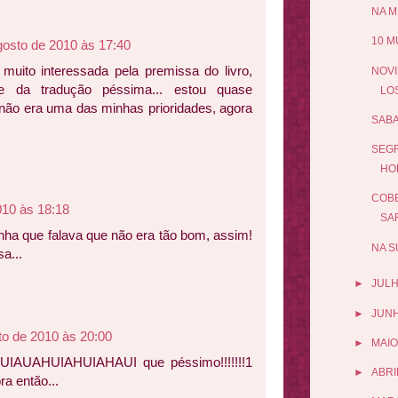
NA M
10 M
gosto de 2010 às 17:40
muito interessada pela premissa do livro,
NOVI
 da tradução péssima... estou quase
LO
á não era uma das minhas prioridades, agora
SABA
SEGR
HO
COBE
010 às 18:18
SAR
enha que falava que não era tão bom, assim!
NA S
a...
►
JUL
►
JUN
to de 2010 às 20:00
►
MAIO
HUIAUAHUIAHUIAHAUI que péssimo!!!!!!!1
►
ABRI
ra então...