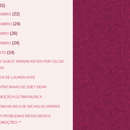
82)
(22)
EMBRO
(24)
EMBRO
(26)
UBRO
(24)
EMBRO
(24)
STO
Y GUEST: MARIAN KEYES POR CELSO
IA
EN DE LAUREN KATE
ATRICINHAS DE ZOEY DEAN
OÇÃO A ÚLTIMA MUSICA
TIMA MUSICA DE NICHOLAS SPARKS
! PROBLEMAS RESOLVIDOS E
OMOÇÕES ^^