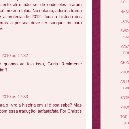
A PÍ
stente ali e não sei de onde eles tiraram
cê mesma falou. No entanto, adoro a trama
NA M
a profecia de 2012. Toda a história dos
LAN
mas a pessoa deve ter sangue frio para
rs.
SWOO
SA
MAYA
BRE
e 2010 às 17:32
CHIC
o quando vc fala isso, Guria. Realmente
im"!
PRO
AS L
GAR
e 2010 às 17:33
ENTR
ma o livro a história em si é boa sabe? Mas
PRO
m essa tradução! aafaafafafa For Christ's
TOP 
10 