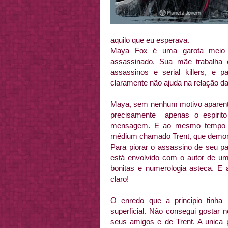
aquilo que eu esperava.
Maya Fox é uma garota meio g
assassinado. Sua mãe trabalha c
assassinos e serial killers, e
claramente não ajuda na relação d
Maya, sem nenhum motivo aparente
precisamente apenas o espirito
mensagem. E ao mesmo tempo se
médium chamado Trent, que demor
Para piorar o assassino de seu pa
está envolvido com o autor de um
bonitas e numerologia asteca. E
claro!
O enredo que a principio tinh
superficial. Não consegui gosta
seus amigos e de Trent. A unic