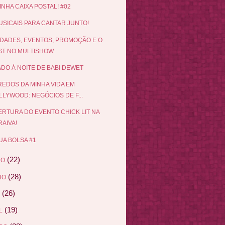
INHA CAIXA POSTAL! #02
USICAIS PARA CANTAR JUNTO!
DADES, EVENTOS, PROMOÇÃO E O
ST NO MULTISHOW
DO À NOITE DE BABI DEWET
EDOS DA MINHA VIDA EM
LLYWOOD: NEGÓCIOS DE F...
RTURA DO EVENTO CHICK LIT NA
AIVA!
UA BOLSA #1
(22)
HO
(28)
HO
(26)
(19)
L