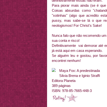
definitivamente essas não eram.
Para piorar mais ainda (se é que 
Coisas absurdas como "chatand
"xotinhas" (algo que acredito e
pussy, mas sabe-se lá o que re
neologismos! For Christ's Sake!
Nunca falo que não recomendo um l
sua conta e risco!
Definitivamente vai demorar até e
já está aqui em casa esperando.
Se alguém leu e gostou, por favo
encontrei nenhum!
Maya Fox: A predestinada
Silvia Brena e Iginio Straffi
Editora Planeta
389 páginas
ISBN: 978-85-7665-448-3