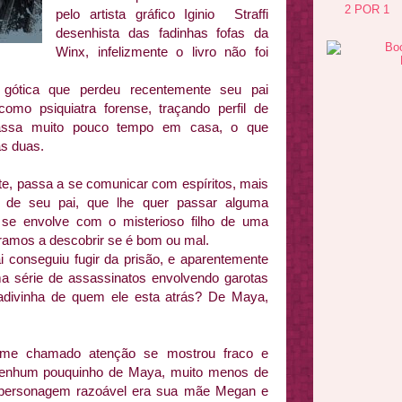
2 POR 1
pelo artista gráfico Iginio Straffi
desenhista das fadinhas fofas da
Winx, infelizmente o livro não foi
ótica que perdeu recentemente seu pai
omo psiquiatra forense, traçando perfil de
 passa muito pouco tempo em casa, o que
as duas.
, passa a se comunicar com espíritos, mais
 de seu pai, que lhe quer passar alguma
 envolve com o misterioso filho de uma
amos a descobrir se é bom ou mal.
i conseguiu fugir da prisão, e aparentemente
a série de assassinatos envolvendo garotas
 adivinha de quem ele esta atrás? De Maya,
a me chamado atenção se mostrou fraco e
r nenhum pouquinho de Maya, muito menos de
a personagem razoável era sua mãe Megan e