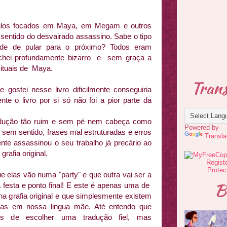
pítulos focados em Maya, em Megam e outros
entido do desvairado assassino. Sabe o tipo
ade de pular para o próximo? Todos eram
achei profundamente bizarro e sem graça a
rituais de Maya.
Trans
gostei nesse livro dificilmente conseguiria
nte o livro por si só não foi a pior parte da
.
radução tão ruim e sem pé nem cabeça como
Powered by
sem sentido, frases mal estruturadas e erros
Transla
mente assassinou o seu trabalho já precário ao
grafia original.
e elas vão numa "party" e que outra vai ser a
B
a festa e ponto final! E este é apenas uma de
 grafia original e que simplesmente existem
-las em nossa lingua mãe. Até entendo que
is de escolher uma tradução fiel, mas