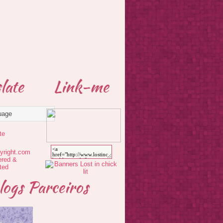
late
Link-me
te
logs Parceiros