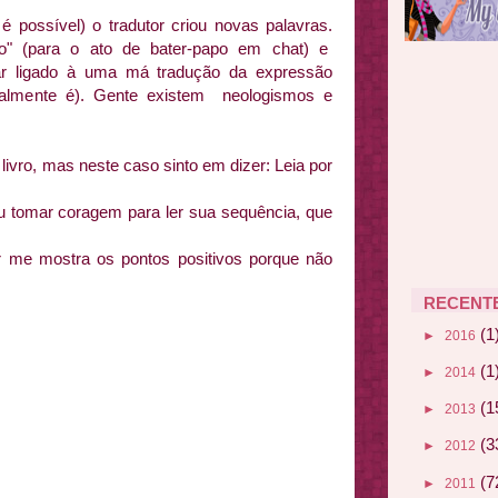
é possível) o tradutor criou novas palavras.
o" (para o ato de bater-papo em chat) e
star ligado à uma má tradução da expressão
almente é). Gente existem neologismos e
ivro, mas neste caso sinto em dizer: Leia por
u tomar coragem para ler sua sequência, que
r me mostra os pontos positivos porque não
RECENT
(1
►
2016
(1
►
2014
(1
►
2013
(3
►
2012
(7
►
2011