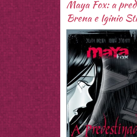
Maya Fox: a prede
Brena e Iginio Str