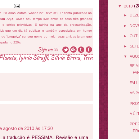
(2
▼
2010
fa, 28 anos. Autora “wanna be”, teve seu 1° conto publicado na
►
DEZ
 um Anjo
. Divide seu tempo livre entre os seus três grandes
ema e séries televisivas. É rainha na arte da procrastinação,
►
NOV
 Lit que um dia irá publicar, e também especialista em humor
►
OUT
ar de “preguiça” ser seu nome do meio, suas amigas juram que
ligada no 220v.
►
SET
Planeta
,
Iginio Straffi
,
Silvia Brena
,
Teen
▼
AGO
BE M
FAR
FALL
AS P
PROM
A ÚL
PREP
e agosto de 2010 às 17:30
PR
as a tradução é PÉSSIMA. Revisão é uma