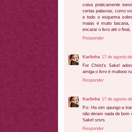
coisa praticamente inexi
certas palavras, como vo
e todo o esquema sobre 
maias é muito bacana, 
encarar o livro até o final, 
Responder
Karlinha
17 de agosto d
For Christ's Sake! ador
amiga o livro é muitooo ru
Responder
Karlinha
17 de agosto d
P.s: Ha sim qaungo a tra
não deram nada de bom co
Sake! srsrs
Responder