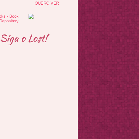
QUERO VER
Siga o Lost!