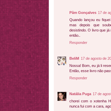
Pâm Gonçalves
17 de a
Quando lançou eu fiquei 
mas depois que soube
desistindo. O livro que j
então..
Responder
BeliM
17 de agosto de 2
Nossa! Bom, eu já li res
Então, esse livro não pass
Responder
Natália Puga
17 de agos
chorei com o xotenha 
nunca fui com a cara, ago