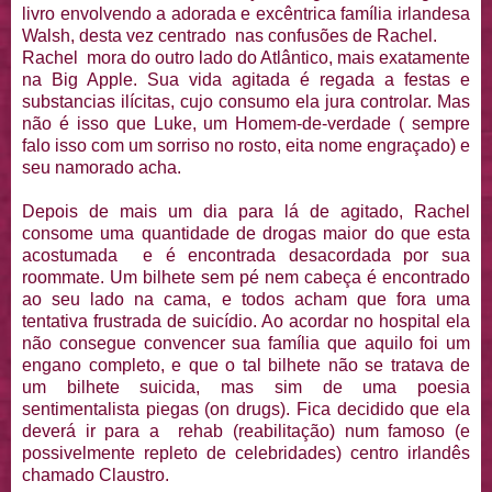
livro envolvendo a adorada e excêntrica família irlandesa
Walsh, desta vez centrado nas confusões de Rachel.
Rachel mora do outro lado do Atlântico, mais exatamente
na Big Apple. Sua vida agitada é regada a festas e
substancias ilícitas, cujo consumo ela jura controlar. Mas
não é isso que Luke, um Homem-de-verdade ( sempre
falo isso com um sorriso no rosto, eita nome engraçado) e
seu namorado acha.
Depois de mais um dia para lá de agitado, Rachel
consome uma quantidade de drogas maior do que esta
acostumada e é encontrada desacordada por sua
roommate. Um bilhete sem pé nem cabeça é encontrado
ao seu lado na cama, e todos acham que fora uma
tentativa frustrada de suicídio. Ao acordar no hospital ela
não consegue convencer sua família que aquilo foi um
engano completo, e que o tal bilhete não se tratava de
um bilhete suicida, mas sim de uma poesia
sentimentalista piegas (on drugs). Fica decidido que ela
deverá ir para a rehab (reabilitação) num famoso (e
possivelmente repleto de celebridades) centro irlandês
chamado Claustro.