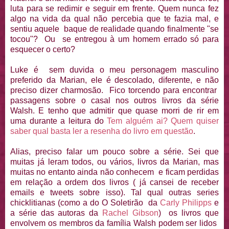
luta para se redimir e seguir em frente. Quem nunca fez
algo na vida da qual não percebia que te fazia mal, e
sentiu aquele baque de realidade quando finalmente "se
tocou"? Ou se entregou à um homem errado só para
esquecer o certo?
Luke é sem duvida o meu personagem masculino
preferido da Marian, ele é descolado, diferente, e não
preciso dizer charmosão. Fico torcendo para encontrar
passagens sobre o casal nos outros livros da série
Walsh. E tenho que admitir que quase morri de rir em
uma durante a leitura do
Tem alguém ai? Quem quiser
saber qual basta ler a resenha do livro em questão
.
Alias, preciso falar um pouco sobre a série. Sei que
muitas já leram todos, ou vários, livros da Marian, mas
muitas no entanto ainda não conhecem e ficam perdidas
em relação a ordem dos livros ( já cansei de receber
emails e tweets sobre isso). Tal qual outras series
chicklitianas (como a do O Soletirão da
Carly Philipps
e
a série das autoras da
Rachel Gibson
) os livros que
envolvem os membros da família Walsh podem ser lidos