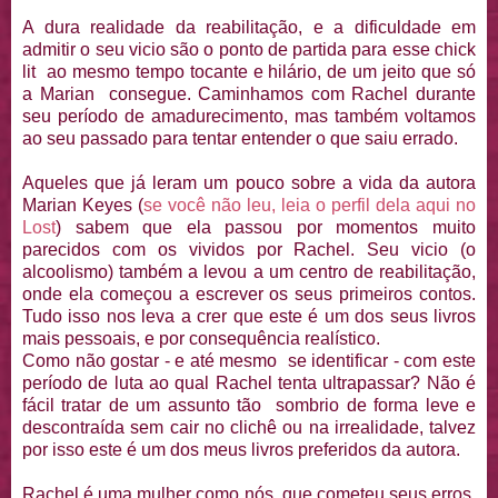
A dura realidade da reabilitação, e a dificuldade em
admitir o seu vicio são o ponto de partida para esse chick
lit ao mesmo tempo tocante e hilário, de um jeito que só
a Marian consegue. Caminhamos com Rachel durante
seu período de amadurecimento, mas também voltamos
ao seu passado para tentar entender o que saiu errado.
Aqueles que já leram um pouco sobre a vida da autora
Marian Keyes (
se você não leu, leia o perfil dela aqui no
Lost
) sabem que ela passou por momentos muito
parecidos com os vividos por Rachel. Seu vicio (o
alcoolismo) também a levou a um centro de reabilitação,
onde ela começou a escrever os seus primeiros contos.
Tudo isso nos leva a crer que este é um dos seus livros
mais pessoais, e por consequência realístico.
Como não gostar - e até mesmo se identificar - com este
período de luta ao qual Rachel tenta ultrapassar? Não é
fácil tratar de um assunto tão sombrio de forma leve e
descontraída sem cair no clichê ou na irrealidade, talvez
por isso este é um dos meus livros preferidos da autora.
Rachel é uma mulher como nós, que cometeu seus erros,