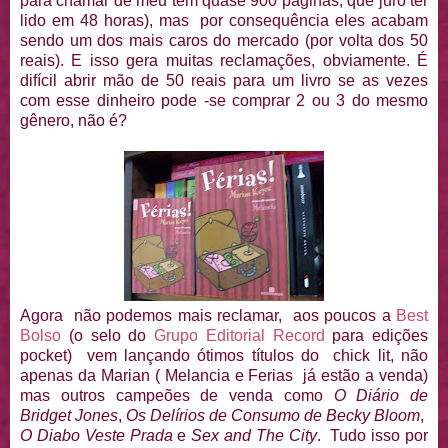
para chamar de meu tem quase 900 paginas, que juro ter
lido em 48 horas), mas por consequência eles acabam
sendo um dos mais caros do mercado (por volta dos 50
reais). E isso gera muitas reclamações, obviamente. É
difícil abrir mão de 50 reais para um livro se as vezes
com esse dinheiro pode -se comprar 2 ou 3 do mesmo
gênero, não é?
Agora não podemos mais reclamar, aos poucos a
Best
Bolso
(o selo do
Grupo Editorial Record
para edições
pocket) vem lançando ótimos títulos do chick lit, não
apenas da Marian ( Melancia e Ferias já estão a venda)
mas outros campeões de venda como
O Diário de
Bridget Jones
,
Os Delírios de Consumo de Becky Bloom
,
O Diabo Veste Prada
e
Sex and The City
. Tudo isso por