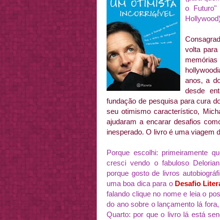
o Futuro"
Hollywood
Consagrado
volta para
memórias 
hollywood
anos, a d
desde en
fundação de pesquisa para cura do
seu otimismo característico, Mic
ajudaram a encarar desafios como
inesperado. O livro é uma viagem 
Porque escolhi: primeiramente 
cresci vendo o fabuloso Deloria
porque gosto de livros autobiográ
uma boa dica para o
Desafio Liter
falando clique no nome e leia o pos
do ano
sobre o lançamento lá fora,
Quarto: por que o livro lá está s