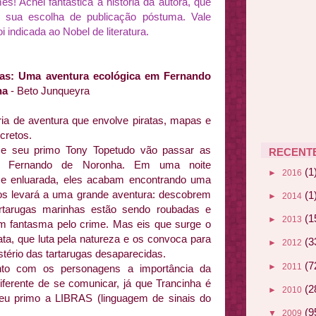
ês! Achei fantastica a história da autora, que
 sua escolha de publicação póstuma. Vale
 indicada ao Nobel de literat
ura.
as: Uma aventura e
cológica em Fernando
ha
- Beto Junqueyra
ia de aventura que envolve piratas, mapas e
cretos.
 e seu primo Tony Topetudo vão passar as
RECENT
m Fernando de Noronha. Em uma noite
(1
►
2016
a e enluarada, eles acabam encontrando uma
 os levará a uma grande aventura: descobrem
(1
►
2014
rtarugas marinhas estão sendo roubadas e
(1
►
2013
 fantasma pelo crime. Mas eis que surge o
ata, que luta pela natureza e os convoca para
(3
►
2012
stério das tartarugas desaparecidas.
(7
►
2011
junto com os personagens a importância da
diferente de se comunicar, já que Trancinha é
(2
►
2010
eu primo a LIBRAS (linguagem de sinais do
(9
▼
2009