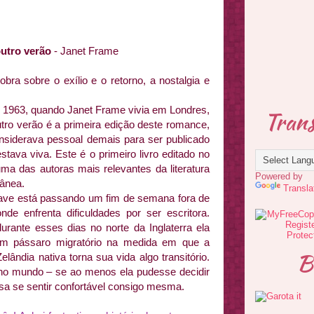
utro verão
- Janet Frame
obra sobre o exílio e o retorno, a nostalgia e
.
 1963, quando Janet Frame vivia em Londres,
Trans
ro verão é a primeira edição deste romance,
nsiderava pessoal demais para ser publicado
stava viva. Este é o primeiro livro editado no
uma das autoras mais relevantes da literatura
Powered by
ânea.
Transla
ave está passando um fim de semana fora de
nde enfrenta dificuldades por ser escritora.
urante esses dias no norte da Inglaterra ela
m pássaro migratório na medida em que a
B
ândia nativa torna sua vida algo transitório.
 no mundo – se ao menos ela pudesse decidir
isa se sentir confortável consigo mesma.