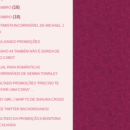
(18)
EMBRO
(18)
EMBRO
TIMISTA INCORRIGÍVEL DE MICHAEL J.
X
VULGANDO PROMOÇÕES
NHO 44 TAMBÉM NÃO É GORDA DE
G CABOT
UAL PARA ROMÂNTICAS
CORRIGÍVEIS DE GEMMA TOWNLEY
LTADO PROMOÇÕES "PRECISO TE
TAR UMA COISA" ...
Y GIRL ( WHIP IT) DE SHAUNA CROSS
EE TWITTER BACKGROUNDS!
LTADO DA PROMOÇÃO A BONITONA
CALHADA