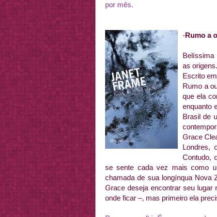
por mês.
-
Rumo a
o
Belíssima 
as origens
Escrito em
Rumo a out
que ela co
enquanto e
Brasil de 
contempor
Grace Cle
Londres, o
Contudo, d
se sente cada vez mais como u
chamada de sua longínqua Nova Zel
Grace deseja encontrar seu lugar
onde ficar –, mas primeiro ela prec