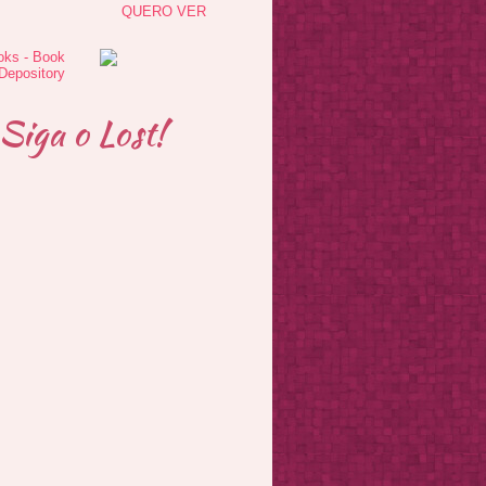
QUERO VER
Siga o Lost!