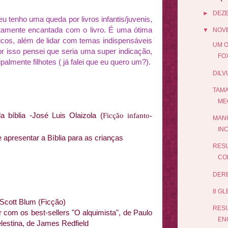
►
DEZ
 tenho uma queda por livros infantis/juvenis,
tament
e encantada com
o livro. É uma ótima
▼
NOV
gicos, além de
lidar com temas
indispensáveis
UM O
 isso pensei que seria uma super indicação,
FO
palmente filhotes ( já falei que eu quero um?).
DIL
TAMA
ME
a bíblia -José Luis Olaizola (
Ficção infanto-
MAN
IN
apresentar a Bíblia para as crianças
RESU
CON
DERB
8 GL
-Scott Blum (Ficção)
RESU
 com os best-sellers "O alquimista", de Paulo
EN
elestina, de James Redfield