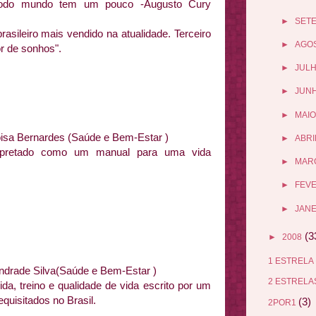
todo mundo tem um pouco -Augusto Cury
►
SET
brasileiro mais vendido na atualidade. Terceiro
►
AGO
or de sonhos".
►
JUL
►
JUN
►
MAIO
oisa Bernardes (Saúde e Bem-Estar )
►
ABRI
erpretado como um manual para uma vida
►
MAR
►
FEV
►
JANE
(3
►
2008
1 ESTRELA
ndrade Silva(Saúde e Bem-Estar )
2 ESTREL
da, treino e qualidade de vida escrito por um
quisitados no Brasil.
(3)
2POR1