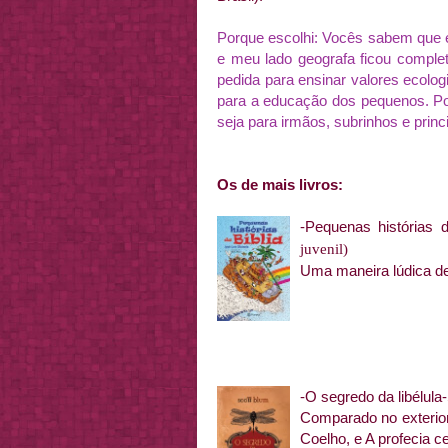
Porque escolhi: Vocês sabem que eu
e meu lado geografa ficou comple
pedida para ensinar valores ecolo
para a educação dos pequenos. Por
seja para irmãos, subrinhos e princi
Os de mais livros:
-Pequ
enas histórias d
juvenil)
Uma maneira lúdica de 
-O se
gredo da libélula
Comparado no exterior
Coelho, e A profecia c