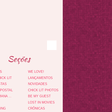
Seções
S
WE LOVE!
ICK LIT
LANÇAMENTOS
STAS
NOVIDADES
 POSTAL
CHICK LIT PHOTOS
ANA ...
BE MY GUEST
LOST IN MOVIES
DING
CRÔNICAS