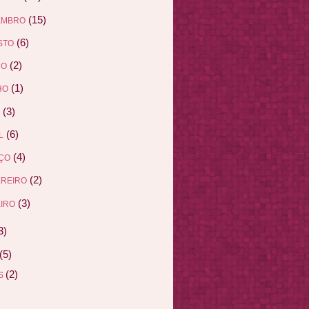
(15)
EMBRO
(6)
STO
(2)
HO
(1)
HO
(3)
(6)
L
(4)
ÇO
(2)
EREIRO
(3)
IRO
3)
(5)
(2)
AS