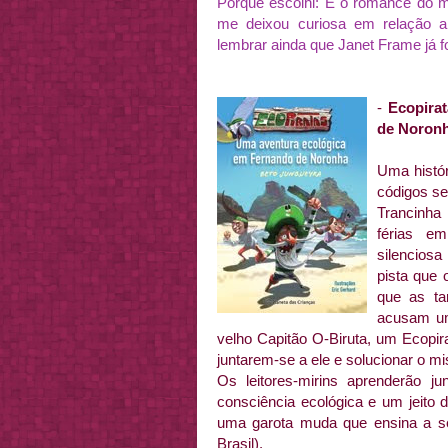
Porque escolhi: É o r
omance do
m
me deixou curiosa em relação a
lembrar ainda que Janet Frame já foi
-
Ecopirat
de Noron
Uma histór
códigos se
Trancinha
férias e
silencios
pista que
que as ta
acusam um
velho Capitão O-Biruta, um Ecopir
juntarem-se a ele e solucionar o mi
Os leitores-mirins aprenderão 
consciência ecológica e um jeito 
uma garota muda que ensina a s
Brasil).