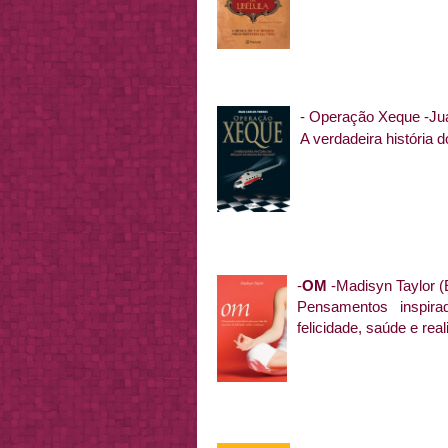
-
Operação Xeque -Jua
A verdadeira história d
-
OM
-
Madisyn Taylor (E
Pensamentos inspir
felicidade, saúde e rea