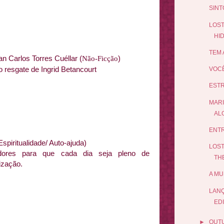
SINT
LOST
HID
TEM 
n Carlos Torres Cuéllar
(
)
N
ão
-Ficção
o resgate de Ingrid Betancourt
VOCÊ
ESTR
MARI
ALG
ENTR
spiritualidade/ Auto-ajuda)
LOST
adores para que cada dia seja pleno de
TH
lização.
A MU
LAN
ED
►
OUT