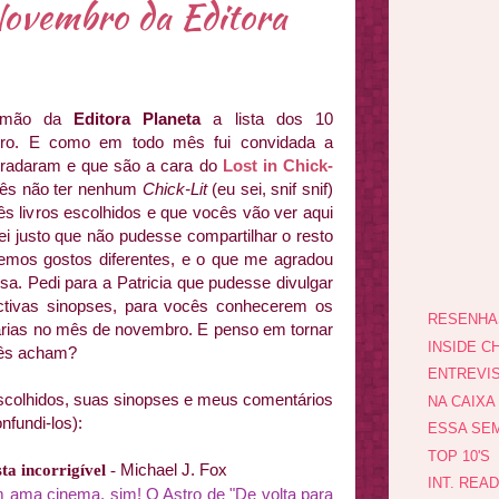
ovembro da Editora
ra mão da
Editora Planeta
a lista dos 10
ro. E como em todo mês fui convidada a
gradaram e que são a cara do
Lost in Chick-
mês não ter nenhum
Chick-Lit
(eu sei, snif snif)
ês livros escolhidos e que vocês vão ver aqui
ei justo que não pudesse compartilhar o resto
 temos gostos diferentes, e o que me agradou
sa. Pedi para a Patricia que pudesse divulgar
ectivas sinopses, para vocês conhecerem os
RESENHA
vrarias no mês de novembro. E penso em tornar
INSIDE CH
ocês acham?
ENTREVI
escolhidos, suas sinopses e meus comentários
NA CAIXA
nfundi-los):
ESSA SEM
TOP 10'S
Michael J. Fox
sta incorrigível
-
INT. REA
m ama cinema, sim!
O Astro de "De volta para