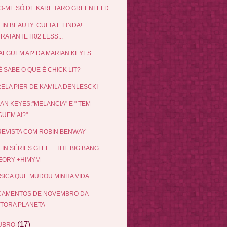
O-ME SÓ DE KARL TARO GREENFELD
 IN BEAUTY: CULTA E LINDA!
RATANTE H02 LESS...
ALGUEM AI? DA MARIAN KEYES
 SABE O QUE É CHICK LIT?
ELA PIER DE KAMILA DENLESCKI
AN KEYES:"MELANCIA" E " TEM
UEM AI?"
EVISTA COM ROBIN BENWAY
 IN SÉRIES:GLEE + THE BIG BANG
EORY +HIMYM
SICA QUE MUDOU MINHA VIDA
ÇAMENTOS DE NOVEMBRO DA
ITORA PLANETA
(17)
UBRO