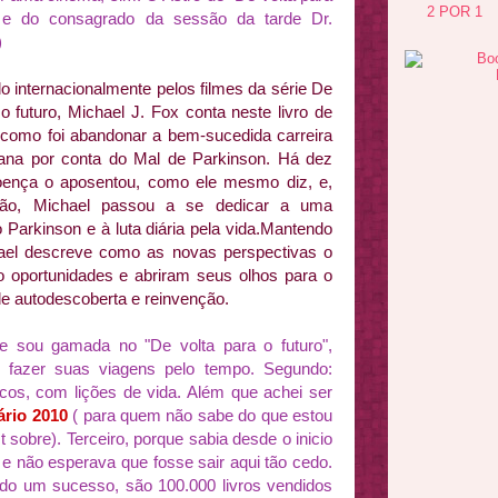
2 POR 1
 e do consagrado da sessão da tard
e Dr.
)
 internacionalmente pelos filmes da série De
 o futuro, Michael J. Fox conta neste livro de
como foi abandonar a bem-sucedida carreira
iana por conta do Mal de Parkinson. Há dez
oença o aposentou, como ele mesmo diz, e,
tão, Michael passou a se dedicar a uma
 Parkinson e à luta diária pela vida.Mantendo
hael descreve como as novas perspectivas o
 oportunidades e abriram seus olhos para o
de autodescoberta e reinvenção.
que sou gamada no "De volta pa
ra o futuro",
n fazer suas viage
ns pelo tempo. Segundo:
ficos, com lições de vida. Além que achei ser
ário 2010
( para quem não sabe do que estou
t sobre). Terceiro, porque sabia desde o inicio
 e não esperava que fosse sair aqui tão cedo.
endo um sucesso, são 100.000 livros v
endidos