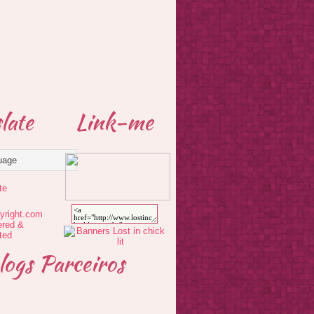
late
Link-me
te
logs Parceiros