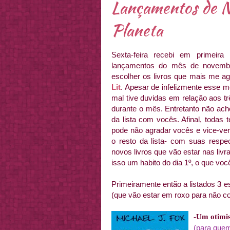
Lançamentos de N
Planeta
Sexta-feira recebi em primei
lançamentos do mês de novemb
escolher os livros que mais me a
Lit
. Apesar de infelizmente esse 
mal tive duvidas em relação aos tr
durante o mês. Entretanto não ach
da lista com vocês. Afinal, todas
pode não agradar vocês e vice-ver
o resto da lista- com suas resp
novos livros que vão estar nas li
isso um habito do dia 1º, o que v
Primeiramente então a listados 3 
(que vão estar em roxo para não co
-
Um o
timi
(para que