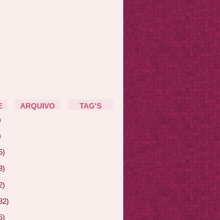
E
ARQUIVO
TAG'S
)
)
5)
3)
2)
82)
5)