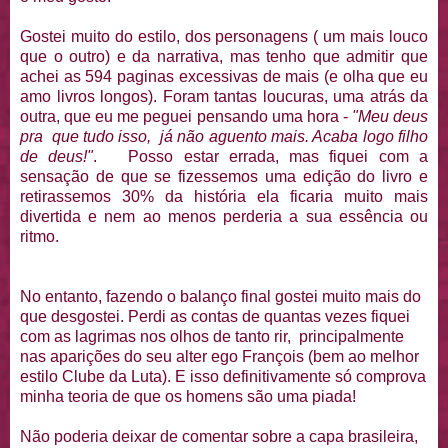
Gostei muito do estilo, dos personagens ( um mais louco
que o outro) e da narrativa, mas tenho que admitir que
achei as 594 paginas excessivas de mais (e olha que eu
amo livros longos). Foram tantas loucuras, uma atrás da
outra, que eu me peguei pensando uma hora -
"Meu deus
pra que tudo isso, já não aguento mais. Acaba logo filho
de deus!"
. Posso estar errada, mas fiquei com a
sensação de que se fizessemos uma edição do livro e
retirassemos 30% da história ela ficaria muito mais
divertida e nem ao menos perderia a sua essência ou
ritmo.
No entanto, fazendo o balanço final gostei muito mais do
que desgostei. Perdi as contas de quantas vezes fiquei
com as lagrimas nos olhos de tanto rir, principalmente
nas aparições do seu alter ego François (bem ao melhor
estilo Clube da Luta). E isso definitivamente só comprova
minha teoria de que os homens são uma piada!
Não poderia deixar de comentar sobre a capa brasileira,