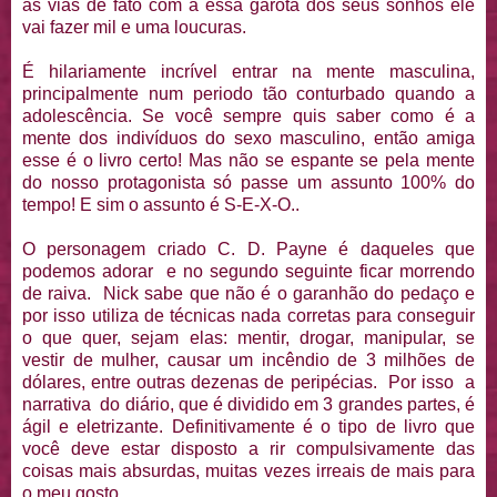
as vias de fato com a essa garota dos seus sonhos ele
vai fazer mil e uma loucuras.
É hilariamente incrível entrar na mente masculina,
principalmente num periodo tão conturbado quando a
adolescência. Se você sempre quis saber como é a
mente dos indivíduos do sexo masculino, então amiga
esse é o livro certo! Mas não se espante se pela mente
do nosso protagonista só passe um assunto 100% do
tempo! E sim o assunto é S-E-X-O..
O personagem criado C. D. Payne é daqueles que
podemos adorar e no segundo seguinte ficar morrendo
de raiva. Nick sabe que não é o garanhão do pedaço e
por isso utiliza de técnicas nada corretas para conseguir
o que quer, sejam elas: mentir, drogar, manipular, se
vestir de mulher, causar um incêndio de 3 milhões de
dólares, entre outras dezenas de peripécias. Por isso a
narrativa do diário, que é dividido em 3 grandes partes, é
ágil e eletrizante. Definitivamente é o tipo de livro que
você deve estar disposto a rir compulsivamente das
coisas mais absurdas, muitas vezes irreais de mais para
o meu gosto.