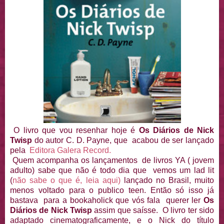
O livro que vou resenhar hoje é
Os Diários de Nick
Twisp
do autor C. D. Payne, que acabou de ser lançado
pela
Editora Galera Record.
Quem acompanha os lançamentos de livros YA ( jovem
adulto) sabe que não é todo dia que vemos um lad lit
(
não sabe o que é, leia aqui)
lançado no Brasil, muito
menos voltado para o publico teen. Então só isso já
bastava para a bookaholick que vós fala querer ler
Os
Diários de Nick Twisp
assim que saísse. O livro ter sido
adaptado cinematograficamente, e o Nick do título