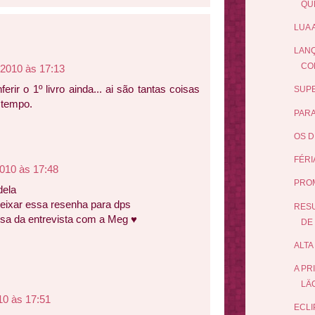
QUE
LUA 
LANÇ
CO
 2010 às 17:13
rir o 1º livro ainda... ai são tantas coisas
SUPE
 tempo.
PARA
OS D
FÉRI
2010 às 17:48
PRO
dela
eixar essa resenha para dps
RESU
sa da entrevista com a Meg ♥
DE 
ALTA
A PR
LÄ
10 às 17:51
ECLI