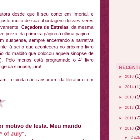
utora desde que li seu conto em Imortal, e
 gosto muito de sua abordagem desses seres
nitivamente
Caçadora de Estrelas
, da mesma
e preza da primeira página à ultima pagina.
m suspense, sempre encerrando a narrativa
e já sei o que acontecera no próximo livro
ão do maldito que colocou aquela sinopse de
. Pelo menos está programado o 4º livro
nge da sinopse, juro!
RECENT
(1
►
2016
ram - e ainda não cansaram- da literatura com
(1
►
2014
(1
►
2013
(3
►
2012
(7
►
2011
or motivo de festa. Meu marido
(2
▼
2010
° of July".
►
DEZ