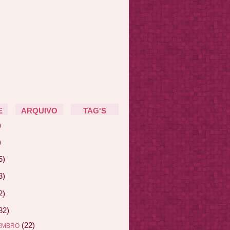
E
ARQUIVO
TAG'S
)
)
5)
3)
2)
82)
(22)
EMBRO