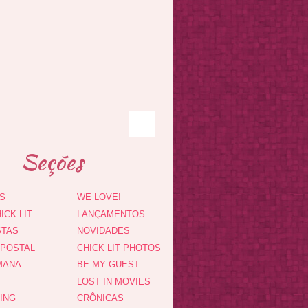
Seções
S
WE LOVE!
ICK LIT
LANÇAMENTOS
STAS
NOVIDADES
 POSTAL
CHICK LIT PHOTOS
ANA ...
BE MY GUEST
LOST IN MOVIES
DING
CRÔNICAS