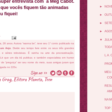
uper entrevista com a Meg Cabot.
►
NOV
 que vocês fiquem tão animadas
 fiquei!
►
OUT
►
SET
►
AGO
▼
JUL
fa, 28 anos. Autora “wanna be”, teve seu 1° conto publicado na
TODA
 um Anjo
. Divide seu tempo livre entre os seus três grandes
ema e séries televisivas. É rainha na arte da procrastinação,
L.A.
 Lit que um dia irá publicar, e também especialista em humor
ar de “preguiça” ser seu nome do meio, suas amigas juram que
PRO
ligada no 220v.
MEU 
COL
a Gray
,
Editora Planeta
,
Teen
RESU
AM
NA M
TOP 