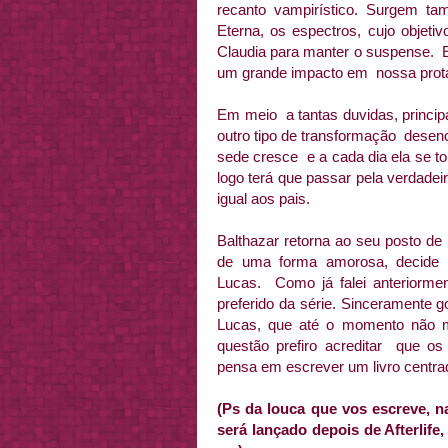
recanto vampirístico. Surgem t
Eterna, os espectros, cujo objetiv
Claudia para manter o suspense. E
um grande impacto em nossa prota
Em meio a tantas duvidas, princi
outro tipo de transformação dese
sede cresce e a cada dia ela se t
logo terá que passar pela verdade
igual aos pais.
Balthazar retorna ao seu posto de
de uma forma amorosa, decide a
Lucas. Como já falei anteriorme
preferido da série. Sinceramente g
Lucas, que até o momento não me
questão prefiro acreditar que o
pensa em escrever um livro centra
(Ps da louca que vos escreve, na
será lançado depois de Afterlife,