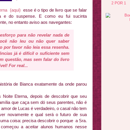
2 POR 1
erna (aqui)
esse é o tipo de livro que se falar
 e do suspense. E como eu fui sucinta
ente, no entanto aviso aos navegantes:
sforço para não revelar nada de
você não leu ou não quer saber
ro por favor não leia essa resenha.
cias já é difícil o suficiente sem
em questão, mas sem falar do livro
el! For real...
istória de Bianca exatamente da onde parou
 Noite Eterna, depois de descobrir que seu
amília que caça sem dó seus parentes, não é
o amor de Lucas é verdadeiro, o casal não tem
ver novamente e qual será o futuro de sua
 uma coisa: precisa descobrir o porque a Sra.
) começou a aceitar alunos humanos nesse