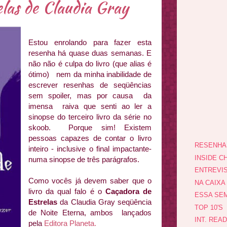
las de Claudia Gray
Estou enrolando para fazer esta
resenha há quase duas semanas. E
não não é culpa do livro (que alias é
ótimo) nem da minha inabilidade de
escrever resenhas de seqüências
sem spoiler, mas por causa da
imensa raiva que senti ao ler a
sinopse do terceiro livro da série no
skoob. Porque sim! Existem
pessoas capazes de contar o livro
RESENHA
inteiro - inclusive o final impactante-
INSIDE CH
numa sinopse de três parágrafos.
ENTREVI
Como vocês já devem saber que o
NA CAIXA
livro da qual falo é o
Caçadora de
ESSA SEM
Estrelas
da Claudia Gray seqüência
TOP 10'S
de Noite Eterna, ambos lançados
INT. REA
pela
Editora Planeta.