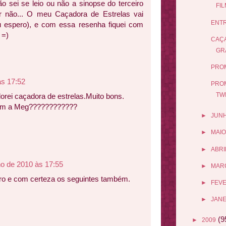
ão sei se leio ou não a sinopse do terceiro
FI
r não... O meu Caçadora de Estrelas vai
ENTR
 espero), e com essa resenha fiquei com
 =)
CAÇA
GR
PRO
às 17:52
PRO
TW
dorei caçadora de estrelas.Muito bons.
om a Meg????????????
►
JUN
►
MAIO
►
ABRI
ho de 2010 às 17:55
►
MAR
livro e com certeza os seguintes também.
►
FEV
►
JANE
(9
►
2009