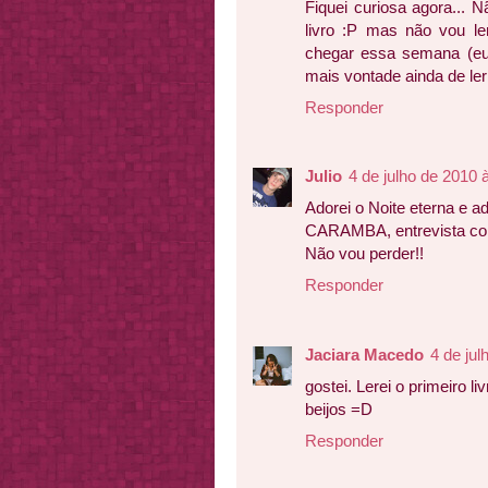
Fiquei curiosa agora... N
livro :P mas não vou le
chegar essa semana (eu
mais vontade ainda de ler
Responder
Julio
4 de julho de 2010 
Adorei o Noite eterna e a
CARAMBA, entrevista c
Não vou perder!!
Responder
Jaciara Macedo
4 de jul
gostei. Lerei o primeiro 
beijos =D
Responder