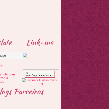
late
Link-me
te
logs Parceiros