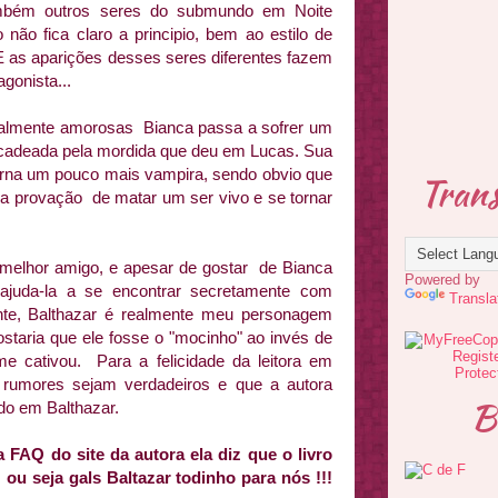
ambém outros seres do submundo em Noite
o não fica claro a principio, bem ao estilo de
 as aparições desses seres diferentes fazem
gonista...
palmente amorosas Bianca passa a sofrer um
ncadeada pela mordida que deu em Lucas. Sua
orna um pouco mais vampira, sendo obvio que
Trans
ira provação de matar um ser vivo e se tornar
 melhor amigo, e apesar de gostar de Bianca
Powered by
juda-la a se encontrar secretamente com
Transla
nte, Balthazar é realmente meu personagem
ostaria que ele fosse o "mocinho" ao invés de
 cativou. Para a felicidade da leitora em
s rumores sejam verdadeiros e que a autora
B
do em Balthazar.
 FAQ do site da autora ela diz que o livro
 ou seja gals Baltazar todinho para nós !!!