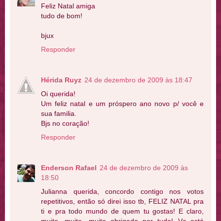
Feliz Natal amiga
tudo de bom!
bjux
Responder
Hérida Ruyz
24 de dezembro de 2009 às 18:47
Oi querida!
Um feliz natal e um próspero ano novo p/ você e
sua familia.
Bjs no coração!
Responder
Enderson Rafael
24 de dezembro de 2009 às
18:50
Julianna querida, concordo contigo nos votos
repetitivos, então só direi isso tb, FELIZ NATAL pra
ti e pra todo mundo de quem tu gostas! E claro,
muito, muito, muito obrigado por tudo! Vc está