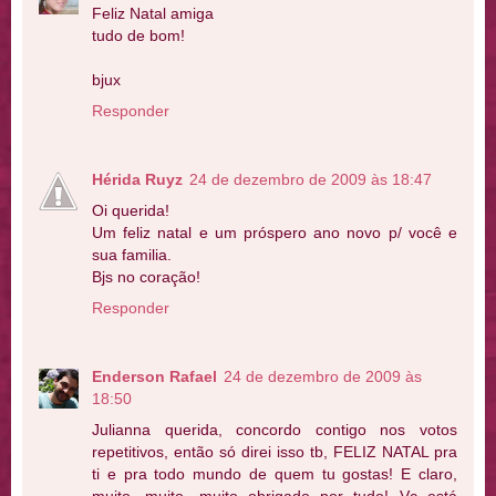
Feliz Natal amiga
tudo de bom!
bjux
Responder
Hérida Ruyz
24 de dezembro de 2009 às 18:47
Oi querida!
Um feliz natal e um próspero ano novo p/ você e
sua familia.
Bjs no coração!
Responder
Enderson Rafael
24 de dezembro de 2009 às
18:50
Julianna querida, concordo contigo nos votos
repetitivos, então só direi isso tb, FELIZ NATAL pra
ti e pra todo mundo de quem tu gostas! E claro,
muito, muito, muito obrigado por tudo! Vc está