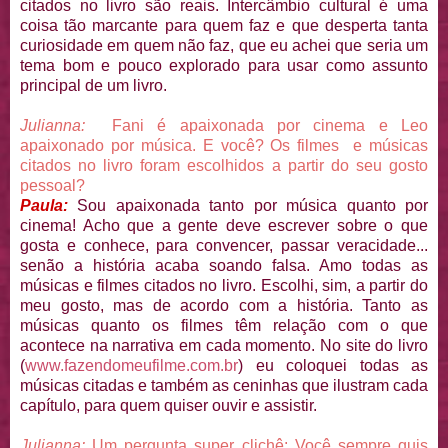
citados no livro são reais. Intercâmbio cultural é uma
coisa tão marcante para quem faz e que desperta tanta
curiosidade em quem não faz, que eu achei que seria um
tema bom e pouco explorado para usar como assunto
principal de um livro.
Julianna:
Fani é apaixonada por cinema e Leo
apaixonado por música. E você? Os filmes e músicas
citados no livro foram escolhidos a partir do seu gosto
pessoal?
Paula:
Sou apaixonada tanto por música quanto por
cinema! Acho que a gente deve escrever sobre o que
gosta e conhece, para convencer, passar veracidade...
senão a história acaba soando falsa. Amo todas as
músicas e filmes citados no livro. Escolhi, sim, a partir do
meu gosto, mas de acordo com a história. Tanto as
músicas quanto os filmes têm relação com o que
acontece na narrativa em cada momento. No site do livro
(
www.fazendomeufilme.com.br
) eu coloquei todas as
músicas citadas e também as ceninhas que ilustram cada
capítulo, para quem quiser ouvir e assistir.
Julianna:
Um pergunta super clichê: Você sempre quis