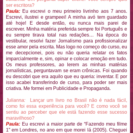
ser escritora?
Paula:
Eu escrevi o meu primeiro livrinho aos 7 anos.
Escrevi, ilustrei e grampeei! A minha avó tem guardado
até hoje! E desde então, eu nunca mais parei de
escrever. Minha matéria preferida sempre foi Português e
eu sempre tirava total nas redações… Na época do
vestibular, resolvi fazer Jornalismo para profissionalizar
esse amor pela escrita. Mas logo no começo do curso, eu
me decepcionei, pois eu não queria relatar os fatos
imparcialmente e, sim, opinar e colocar emoção em tudo.
Os meus professores, ao lerem as minhas matérias
jornalísticas, perguntavam se eram crônicas. Foi quando
eu descobri que era aquilo que eu queria: inventar. E por
isso acabei transferindo de curso, para poder ser mais
criativa. Me formei em Publicidade e Propaganda.
Julianna:
Lançar um livro no Brasil não é nada fácil,
como foi essa experiência para você? E como você se
sentiu ao perceber que ele está fazendo esse sucesso
maravilhoso?
Paula:
Eu escrevi a maior parte de “Fazendo meu filme
1” em Londres, no ano em que morei lá (2005). Cheguei