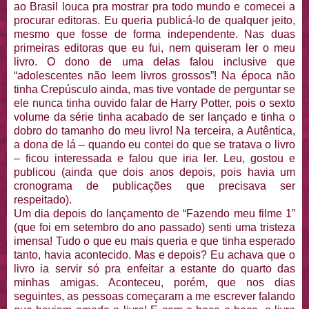
ao Brasil louca pra mostrar pra todo mundo e comecei a
procurar editoras. Eu queria publicá-lo de qualquer jeito,
mesmo que fosse de forma independente. Nas duas
primeiras editoras que eu fui, nem quiseram ler o meu
livro. O dono de uma delas falou inclusive que
“adolescentes não leem livros grossos”! Na época não
tinha Crepúsculo ainda, mas tive vontade de perguntar se
ele nunca tinha ouvido falar de Harry Potter, pois o sexto
volume da série tinha acabado de ser lançado e tinha o
dobro do tamanho do meu livro! Na terceira, a Autêntica,
a dona de lá – quando eu contei do que se tratava o livro
– ficou interessada e falou que iria ler. Leu, gostou e
publicou (ainda que dois anos depois, pois havia um
cronograma de publicações que precisava ser
respeitado).
Um dia depois do lançamento de “Fazendo meu filme 1”
(que foi em setembro do ano passado) senti uma tristeza
imensa! Tudo o que eu mais queria e que tinha esperado
tanto, havia acontecido. Mas e depois? Eu achava que o
livro ia servir só pra enfeitar a estante do quarto das
minhas amigas. Aconteceu, porém, que nos dias
seguintes, as pessoas começaram a me escrever falando