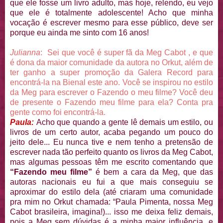
que ele fosse um livro adulto, mas hoje, relendo, eu vejo
que ele é totalmente adolescente! Acho que minha
vocação é escrever mesmo para esse público, deve ser
porque eu ainda me sinto com 16 anos!
Julianna
: Sei que você é super fã da Meg Cabot , e que
é dona da maior comunidade da autora no Orkut, além de
ter ganho a super promoção da Galera Record para
encontrá-la na Bienal este ano. Você se inspirou no estilo
da Meg para escrever o Fazendo o meu filme? Você deu
de presente o Fazendo meu filme para ela? Conta pra
gente como foi encontrá-la.
Paula:
Acho que quando a gente lê demais um estilo, ou
livros de um certo autor, acaba pegando um pouco do
jeito dele... Eu nunca tive e nem tenho a pretensão de
escrever nada tão perfeito quanto os livros da Meg Cabot,
mas algumas pessoas têm me escrito comentando que
“Fazendo meu filme”
é bem a cara da Meg, que das
autoras nacionais eu fui a que mais conseguiu se
aproximar do estilo dela (até criaram uma comunidade
pra mim no Orkut chamada: “Paula Pimenta, nossa Meg
Cabot brasileira, imagina!)... isso me deixa feliz demais,
pois a Meg sem dúvidas é a minha maior influência, e