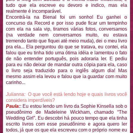
tudo que ela escreve eu devoro e indico, mas ela
realmente é incomparável.
Encontrá-la na Bienal foi um sonho! Eu ganhei o
concurso da Record e por isso pude ficar um tempinho
com ela na sala vip, tiramos várias fotos, conversamos
(na verdade nem conversamos muito, eu estava
tremendo tanto que fiquei até meio muda), dei o meu livro
pra ela... Ela perguntou do que se tratava, eu contei, ela
falou que eu tinha tido uma ótima idéia e lamentou o fato
de não entender português, pois adoraria ler. E pediu
para eu não deixar de mandar outra cópia para ela, caso
o livro seja traduzido para o inglês algum dia! Mas
mesmo assim ela levou e falou que ia guardar com muito
carinho...
Julianna:
O que você está lendo hoje e quais livros você
considera imperdíveis?
Paula:
: Eu estou lendo um livro da Sophie Kinsella sob o
pseudônimo de Madeleine Wickham, chamado “The
Wedding Girl”. Eu descobri há pouco tempo que ela tinha
escrito livros com esse pseudônimo e agora quero ler
todos, já que os que ela escreveu com o próprio nome eu