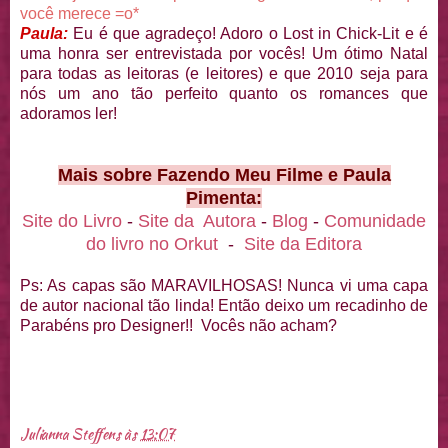
você merece =o*
Paula:
Eu é que agradeço! Adoro o Lost in Chick-Lit e é
uma honra ser entrevistada por vocês! Um ótimo Natal
para todas as leitoras (e leitores) e que 2010 seja para
nós um ano tão perfeito quanto os romances que
adoramos ler!
Mais sobre Fazendo Meu Filme e Paula
Pimenta:
Site do Livro
-
Site da Autora
-
Blog
-
Comunidade
do livro no Orkut
-
Site da Editora
Ps: As capas são MARAVILHOSAS! Nunca vi uma capa
de autor nacional tão linda! Então deixo um recadinho de
Parabéns pro Designer!! Vocês não acham?
Julianna Steffens
às
13:07