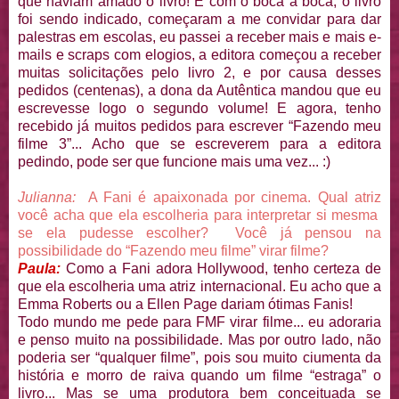
que haviam amado o livro! E com o boca a boca, o livro
foi sendo indicado, começaram a me convidar para dar
palestras em escolas, eu passei a receber mais e mais e-
mails e scraps com elogios, a editora começou a receber
muitas solicitações pelo livro 2, e por causa desses
pedidos (centenas), a dona da Autêntica mandou que eu
escrevesse logo o segundo volume! E agora, tenho
recebido já muitos pedidos para escrever “Fazendo meu
filme 3”... Acho que se escreverem para a editora
pedindo, pode ser que funcione mais uma vez... :)
Julianna:
A Fani é apaixonada por cinema. Qual atriz
você acha que ela escolheria para interpretar si mesma
se ela pudesse escolher? Você já pensou na
possibilidade do “Fazendo meu filme” virar filme?
Paula:
Como a Fani adora Hollywood, tenho certeza de
que ela escolheria uma atriz internacional. Eu acho que a
Emma Roberts ou a Ellen Page dariam ótimas Fanis!
Todo mundo me pede para FMF virar filme... eu adoraria
e penso muito na possibilidade. Mas por outro lado, não
poderia ser “qualquer filme”, pois sou muito ciumenta da
história e morro de raiva quando um filme “estraga” o
livro... Mas se uma produtora bem conceituada se