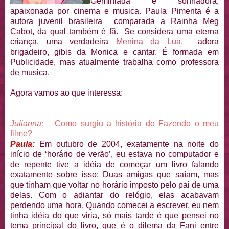
Geminiada e sonhadora,
apaixonada por cinema e musica. Paula Pimenta é a
autora juvenil brasileira comparada a Rainha Meg
Cabot, da qual também é fã. Se considera uma eterna
criança, uma verdadeira
Menina da Lua,
adora
brigadeiro, gibis da Monica e cantar. É formada em
Publicidade, mas atualmente trabalha como professora
de musica.
Agora vamos ao que interessa:
Julianna:
Como surgiu a história do Fazendo o meu
filme?
Paula:
Em outubro de 2004, exatamente na noite do
início de ‘horário de verão’, eu estava no computador e
de repente tive a idéia de começar um livro falando
exatamente sobre isso: Duas amigas que saíam, mas
que tinham que voltar no horário imposto pelo pai de uma
delas. Com o adiantar do relógio, elas acabavam
perdendo uma hora. Quando comecei a escrever, eu nem
tinha idéia do que viria, só mais tarde é que pensei no
tema principal do livro, que é o dilema da Fani entre