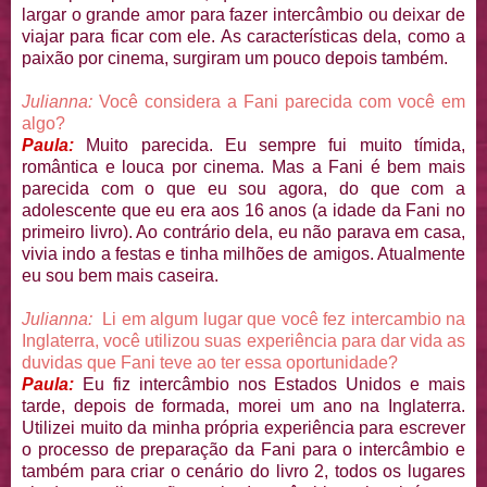
largar o grande amor para fazer intercâmbio ou deixar de
viajar para ficar com ele. As características dela, como a
paixão por cinema, surgiram um pouco depois também.
Julianna:
Você considera a Fani parecida com você em
algo?
Paula:
Muito parecida. Eu sempre fui muito tímida,
romântica e louca por cinema. Mas a Fani é bem mais
parecida com o que eu sou agora, do que com a
adolescente que eu era aos 16 anos (a idade da Fani no
primeiro livro). Ao contrário dela, eu não parava em casa,
vivia indo a festas e tinha milhões de amigos. Atualmente
eu sou bem mais caseira.
Julianna:
Li em algum lugar que você fez intercambio na
Inglaterra, você utilizou suas experiência para dar vida as
duvidas que Fani teve ao ter essa oportunidade?
Paula:
Eu fiz intercâmbio nos Estados Unidos e mais
tarde, depois de formada, morei um ano na Inglaterra.
Utilizei muito da minha própria experiência para escrever
o processo de preparação da Fani para o intercâmbio e
também para criar o cenário do livro 2, todos os lugares