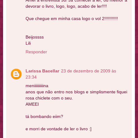
Amei a entrevista Jú! Já comecei a ler, ou melhor a
devorar o livro, logo, logo, acabo de ler!!!!
Que chegue em minha casa logo o vol 2!!!!!!!!!!!
Beijossss
Lili
Responder
Larissa Bacellar
23 de dezembro de 2009 às
23:34
meniiiiiiiiiina
anos que não entro nos blogs e simplismente fiquei
rosa chiclete com o seu.
AMEEI
tá bombando eiim?
e morri de vontade de ler o livro :]