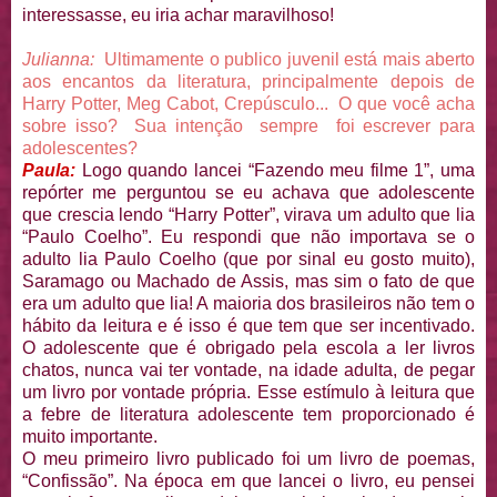
interessasse, eu iria achar maravilhoso!
Julianna:
Ultimamente o publico juvenil está mais aberto
aos encantos da literatura, principalmente depois de
Harry Potter, Meg Cabot, Crepúsculo... O que você acha
sobre isso? Sua intenção sempre foi escrever para
adolescentes?
Paula:
Logo quando lancei “Fazendo meu filme 1”, uma
repórter me perguntou se eu achava que adolescente
que crescia lendo “Harry Potter”, virava um adulto que lia
“Paulo Coelho”. Eu respondi que não importava se o
adulto lia Paulo Coelho (que por sinal eu gosto muito),
Saramago ou Machado de Assis, mas sim o fato de que
era um adulto que lia! A maioria dos brasileiros não tem o
hábito da leitura e é isso é que tem que ser incentivado.
O adolescente que é obrigado pela escola a ler livros
chatos, nunca vai ter vontade, na idade adulta, de pegar
um livro por vontade própria. Esse estímulo à leitura que
a febre de literatura adolescente tem proporcionado é
muito importante.
O meu primeiro livro publicado foi um livro de poemas,
“Confissão”. Na época em que lancei o livro, eu pensei