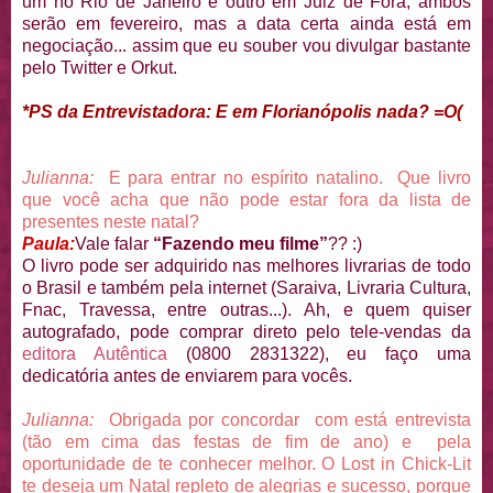
um no Rio de Janeiro e outro em Juiz de Fora, ambos
serão em fevereiro, mas a data certa ainda está em
negociação... assim que eu souber vou divulgar bastante
pelo Twitter e Orkut.
*PS da Entrevistadora: E em Florianópolis nada? =O(
Julianna:
E para entrar no espírito natalino. Que livro
que você acha que não pode estar fora da lista de
presentes neste natal?
Paula:
Vale falar
“Fazendo meu filme”
?? :)
O livro pode ser adquirido nas melhores livrarias de todo
o Brasil e também pela internet (Saraiva, Livraria Cultura,
Fnac, Travessa, entre outras...). Ah, e quem quiser
autografado, pode comprar direto pelo tele-vendas da
editora Autêntica
(0800 2831322), eu faço uma
dedicatória antes de enviarem para vocês.
Julianna:
Obrigada por concordar com está entrevista
(tão em cima das festas de fim de ano) e pela
oportunidade de te conhecer melhor. O Lost in Chick-Lit
te deseja um Natal repleto de alegrias e sucesso, porque