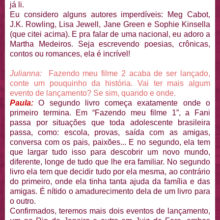
já li.
Eu considero alguns autores imperdíveis: Meg Cabot,
J.K. Rowling, Lisa Jewell, Jane Green e Sophie Kinsella
(que citei acima). E pra falar de uma nacional, eu adoro a
Martha Medeiros. Seja escrevendo poesias, crônicas,
contos ou romances, ela é incrível!
Julianna:
Fazendo meu filme 2 acaba de ser lançado,
conte um pouquinho da história. Vai ter mais algum
evento de lançamento? Se sim, quando e onde.
Paula:
O segundo livro começa exatamente onde o
primeiro termina. Em “Fazendo meu filme 1”, a Fani
passa por situações que toda adolescente brasileira
passa, como: escola, provas, saída com as amigas,
conversa com os pais, paixões... E no segundo, ela tem
que largar tudo isso para descobrir um novo mundo,
diferente, longe de tudo que lhe era familiar. No segundo
livro ela tem que decidir tudo por ela mesma, ao contrário
do primeiro, onde ela tinha tanta ajuda da família e das
amigas. É nítido o amadurecimento dela de um livro para
o outro.
Confirmados, teremos mais dois eventos de lançamento,