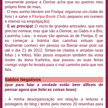
novamente porque a Denise acha que eu queimo meu
próprio filme de mais,
- O meu sonho literário em Floripa: organizar um clube do
livro ( e salve o
Floripa Book Club
, pequeno em numero
e imenso na empolgação);
-
E ao principal:
O inicio de grandes amizades, que nem
preciso nomear, mas que são a Denise, as Gabis e a Bru,
Laurinha, Lara - e essas são apenas as de Floripa. E se
eu começar a listinha das carinhas virtuais que
finalmente conheci em pessoa na Bienal esse post vai
até o dia 21 de 2012. Sintan-se citadas e amadas suas
fofas ( e fofos). Não posso esquecer também da visita
ilustre da dona Karlinha, que passou as suas ferias
comigo vulgo foi levada para o mal caminho pela que vos
fala.
Saldos Negativos
(que para falar a verdade estão bem difíceis de
pensar agora que listei as coisas boas)
- A minha desorganização em relação a leituras e
postagens do blog ( tenho pelo menos 20 resenhas para