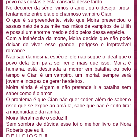
povo nas costas e está cansada desse fardo.
No decorrer da série, vimos o amor, ou o desejo, brotar
lentamente entre ela e o charmoso vampiro Cian.
O que é surpreendente, visto que Moira presenciou o
assassinato de sua mãe nas mãos de vampiros de Lilith
e possui um enorme medo e ódio pelos dessa espécie.
Com a iminência da morte, Moira decide que não pode
deixar de viver esse grande, perigoso e improvável
romance.
Não são da mesma espécie, ele não segue o ideal que o
povo dela tem para ser rei e mais que isso, Moira é
humana, está destinada a morrer em batalha ou pelo
tempo e Cian é um vampiro, um imortal, sempre será
jovem e incapaz de gerar herdeiros.
Moira ainda é virgem e não pretende ir a batalha sem
saber como é o amor.
O problema é que Cian não quer ceder, além de saber o
risco que se expõe ao amá-la, sabe que não é certo tirar
a ingenuidade da rainha.
Moira literalmente o seduz!!!
Sem sombra de dúvida esse foi o melhor livro da Nora
Roberts que eu li.
D E L I C I O S O !!!