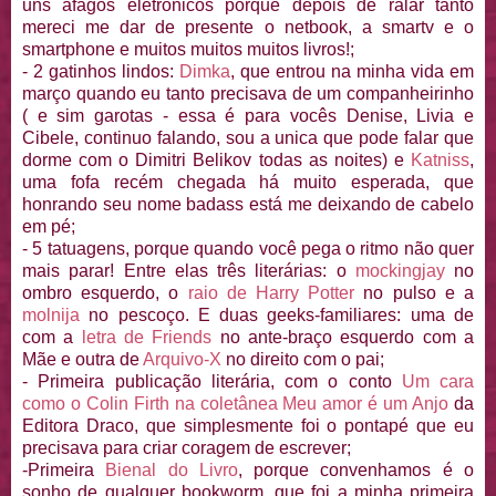
uns afagos eletrônicos porque depois de ralar tanto
mereci me dar de presente o netbook, a smartv e o
smartphone e muitos muitos muitos livros!;
- 2 gatinhos lindos:
Dimka
, que entrou na minha vida em
março quando eu tanto precisava de um companheirinho
( e sim garotas - essa é para vocês Denise, Livia e
Cibele, continuo falando, sou a unica que pode falar que
dorme com o Dimitri Belikov todas as noites) e
Katniss
,
uma fofa recém chegada há muito esperada, que
honrando seu nome badass está me deixando de cabelo
em pé;
- 5 tatuagens, porque quando você pega o ritmo não quer
mais parar! Entre elas três literárias: o
mockingjay
no
ombro esquerdo, o
raio de Harry Potter
no pulso e a
molnija
no pescoço. E duas geeks-familiares: uma de
com a
letra de Friends
no ante-braço esquerdo com a
Mãe e outra de
Arquivo-X
no direito com o pai;
- Primeira publicação literária, com o conto
Um cara
como o Colin Firth na coletânea Meu amor é um Anjo
da
Editora Draco, que simplesmente foi o pontapé que eu
precisava para criar coragem de escrever;
-Primeira
Bienal do Livro
, porque convenhamos é o
sonho de qualquer bookworm, que foi a minha primeira