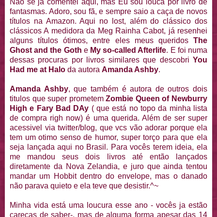
Não se já comentei aqui, mas Eu sou louca por livro de
fantasmas. Adoro, sou fã, e sempre saio a caça de novos
títulos na Amazon. Aqui no lost, além do clássico dos
clássicos A medidora da Meg Rainha Cabot, já resenhei
alguns títulos ótimos, entre eles meus queridos
The
Ghost and the Goth
e
My so-called Afterlife
. E foi numa
dessas procuras por livros similares que descobri
You
Had me at Halo
da autora
Amanda Ashby
.
Amanda Ashby
, que também é autora de outros dois
titulos que super prometem
Zombie Queen of Newburry
High e Fary Bad DAy
( que está no topo da minha lista
de compra righ now) é uma querida. Além de ser super
acessivel via twitter/blog, que vcs vão adorar porque ela
tem um otimo senso de humor, super torço para que ela
seja lançada aqui no Brasil. Para vocês terem ideia, ela
me mandou seus dois livros até então lançados
diretamente da Nova Zelandia, e juro que ainda tentou
mandar um Hobbit dentro do envelope, mas o danado
não parava quieto e ela teve que desistir.^~
Minha vida está uma loucura esse ano - vocês ja estão
carecas de saber-, mas de alguma forma apesar das 14