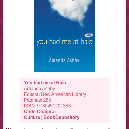
You had me at Halo
Amanda Ashby
Editora:
New American Library
Páginas: 288
ISBN:
9780451221353
Onde Comprar:
Cultura
|
BookDepository