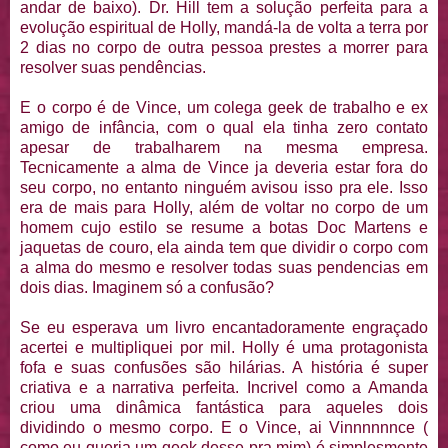
andar de baixo). Dr. Hill tem a solução perfeita para a
evolução espiritual de Holly, mandá-la de volta a terra por
2 dias no corpo de outra pessoa prestes a morrer para
resolver suas pendências.
E o corpo é de Vince, um colega geek de trabalho e ex
amigo de infância, com o qual ela tinha zero contato
apesar de trabalharem na mesma empresa.
Tecnicamente a alma de Vince ja deveria estar fora do
seu corpo, no entanto ninguém avisou isso pra ele. Isso
era de mais para Holly, além de voltar no corpo de um
homem cujo estilo se resume a botas Doc Martens e
jaquetas de couro, ela ainda tem que dividir o corpo com
a alma do mesmo e resolver todas suas pendencias em
dois dias. Imaginem só a confusão?
Se eu esperava um livro encantadoramente engraçado
acertei e multipliquei por mil. Holly é uma protagonista
fofa e suas confusões são hilárias. A história é super
criativa e a narrativa perfeita. Incrivel como a Amanda
criou uma dinâmica fantástica para aqueles dois
dividindo o mesmo corpo. E o Vince, ai Vinnnnnnce (
como eu queria um geek desse pra mim) é simplesmente