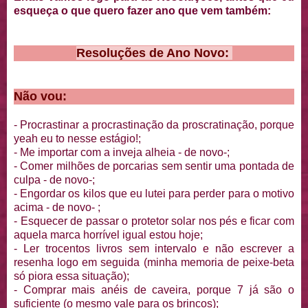
esqueça o que quero fazer ano que vem também:
Resoluções de Ano Novo:
Não vou:
- Procrastinar a procrastinação da proscratinação, porque
yeah eu to nesse estágio!;
- Me importar com a inveja alheia - de novo-;
- Comer milhões de porcarias sem sentir uma pontada de
culpa - de novo-;
- Engordar os kilos que eu lutei para perder para o motivo
acima - de novo- ;
- Esquecer de passar o protetor solar nos pés e ficar com
aquela marca horrível igual estou hoje;
- Ler trocentos livros sem intervalo e não escrever a
resenha logo em seguida (minha memoria de peixe-beta
só piora essa situação);
- Comprar mais anéis de caveira, porque 7 já são o
suficiente (o mesmo vale para os brincos);