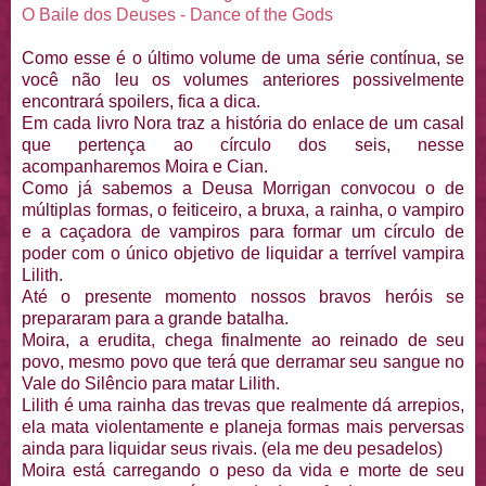
O Baile dos Deuses - Dance of the Gods
Como esse é o último volume de uma série contínua, se
você não leu os volumes anteriores possivelmente
encontrará spoilers, fica a dica.
Em cada livro Nora traz a história do enlace de um casal
que pertença ao círculo dos seis, nesse
acompanharemos Moira e Cian.
Como já sabemos a Deusa Morrigan convocou o de
múltiplas formas, o feiticeiro, a bruxa, a rainha, o vampiro
e a caçadora de vampiros para formar um círculo de
poder com o único objetivo de liquidar a terrível vampira
Lilith.
Até o presente momento nossos bravos heróis se
prepararam para a grande batalha.
Moira, a erudita, chega finalmente ao reinado de seu
povo, mesmo povo que terá que derramar seu sangue no
Vale do Silêncio para matar Lilith.
Lilith é uma rainha das trevas que realmente dá arrepios,
ela mata violentamente e planeja formas mais perversas
ainda para liquidar seus rivais. (ela me deu pesadelos)
Moira está carregando o peso da vida e morte de seu