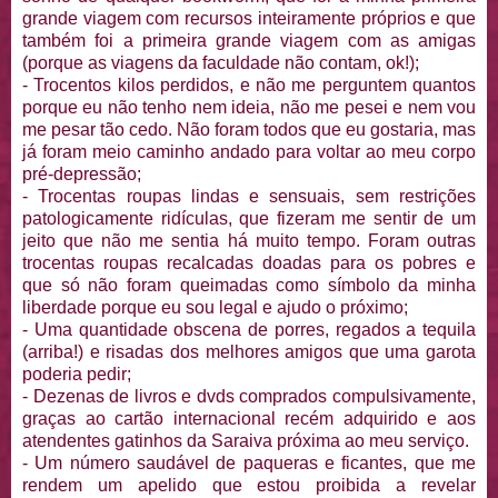
grande viagem com recursos inteiramente próprios e que
também foi a primeira grande viagem com as amigas
(porque as viagens da faculdade não contam, ok!);
- Trocentos kilos perdidos, e não me perguntem quantos
porque eu não tenho nem ideia, não me pesei e nem vou
me pesar tão cedo. Não foram todos que eu gostaria, mas
já foram meio caminho andado para voltar ao meu corpo
pré-depressão;
- Trocentas roupas lindas e sensuais, sem restrições
patologicamente ridículas, que fizeram me sentir de um
jeito que não me sentia há muito tempo. Foram outras
trocentas roupas recalcadas doadas para os pobres e
que só não foram queimadas como símbolo da minha
liberdade porque eu sou legal e ajudo o próximo;
- Uma quantidade obscena de porres, regados a tequila
(arriba!) e risadas dos melhores amigos que uma garota
poderia pedir;
- Dezenas de livros e dvds comprados compulsivamente,
graças ao cartão internacional recém adquirido e aos
atendentes gatinhos da Saraiva próxima ao meu serviço.
- Um número saudável de paqueras e ficantes, que me
rendem um apelido que estou proibida a revelar