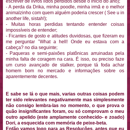
escrever de livros lidos perdidos desde o inicio do ano);
- A perda da Drika, minha poodle, minha irmã e o melhor
animalzinho com quem alguém poderia crescer ( See u in
another life, sistah!);
- Muitas horas perdidas tentando entender coisas
impossíveis de entender;
- Ficantes de gosto e atitudes duvidosas, que fizeram eu
me perguntar "What a hell! Onde eu estava com a
cabeça? no dia seguinte;
- Paqueras e semi-paixões platônicas arruinadas pela
minha falta de coragem na cara. É isso, ou preciso faze
um curso avançado de stalker, porque tá foda achar
homem bom no mercado e informações sobre os
aparentemente decentes.
E sabe se lá o que mais, varias outras coisas podem
ter sido relevantes negativamente mas simplesmente
não consigo lembra-las no momento, o que prova o
quão insignificantes foram, ou só comprovam o meu
outro apelido (este amplamente conhecido- e zoado)
Dori, a esquecida com memória de peixe-beta.
Então vamos logo para as Resoluções, antes que eu