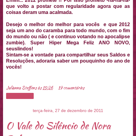
Enfim... 2012 promete !! Por isso prometo -ha-ha-ha-
que volto a postar com regularidade agora que as
coisas deram uma acalmada.
Desejo o melhor do melhor para vocês e que 2012
seja um ano do caramba para todo mundo, com o fim
do mundo ou não ( e continuo votando no apocalipse
zumbie). Super Hiper Mega Feliz ANO NOVO,
seuslindos!
Sintam-se a vontade para compartilhar seus Saldos e
Resoluções, adoraria saber um pouquinho do ano de
vocês!
Julianna Steffens
às
15:26
19 comentários
Compartilhar
terça-feira, 27 de dezembro de 2011
O Vale do Silêncio de Nora