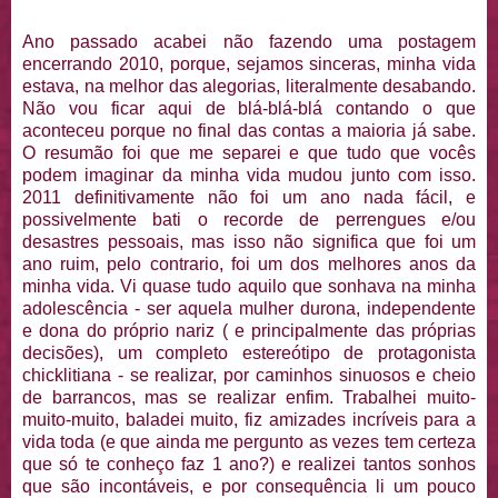
Ano passado acabei não fazendo uma postagem
encerrando 2010, porque, sejamos sinceras, minha vida
estava, na melhor das alegorias, literalmente desabando.
Não vou ficar aqui de blá-blá-blá contando o que
aconteceu porque no final das contas a maioria já sabe.
O resumão foi que me separei e que tudo que vocês
podem imaginar da minha vida mudou junto com isso.
2011 definitivamente não foi um ano nada fácil, e
possivelmente bati o recorde de perrengues e/ou
desastres pessoais, mas isso não significa que foi um
ano ruim, pelo contrario, foi um dos melhores anos da
minha vida. Vi quase tudo aquilo que sonhava na minha
adolescência - ser aquela mulher durona, independente
e dona do próprio nariz ( e principalmente das próprias
decisões), um completo estereótipo de protagonista
chicklitiana - se realizar, por caminhos sinuosos e cheio
de barrancos, mas se realizar enfim. Trabalhei muito-
muito-muito, baladei muito, fiz amizades incríveis para a
vida toda (e que ainda me pergunto as vezes tem certeza
que só te conheço faz 1 ano?) e realizei tantos sonhos
que são incontáveis, e por consequência li um pouco