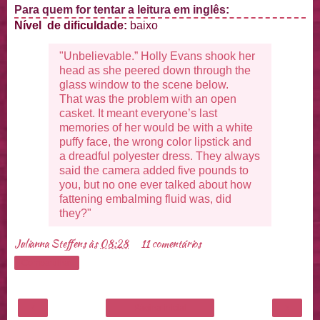
Para quem for tentar a leitura em inglês:
Nível de dificuldade:
baixo
"Unbelievable.” Holly Evans shook her
head as she peered down through the
glass window to the scene below.
That was the problem with an open
casket. It meant everyone’s last
memories of her would be with a white
puffy face, the wrong color lipstick and
a dreadful polyester dress. They always
said the camera added five pounds to
you, but no one ever talked about how
fattening embalming fluid was, did
they?"
Julianna Steffens
às
08:28
11 comentários
Compartilhar
‹
›
Página inicial