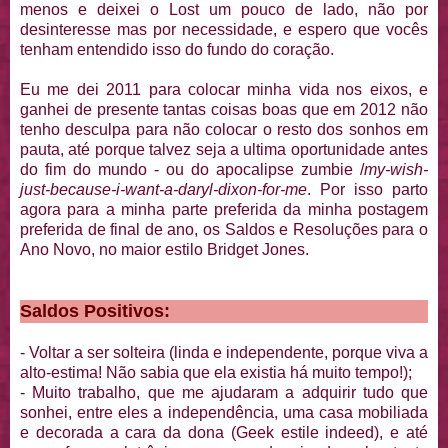
menos e deixei o Lost um pouco de lado, não por
desinteresse mas por necessidade, e espero que vocês
tenham entendido isso do fundo do coração.
Eu me dei 2011 para colocar minha vida nos eixos, e
ganhei de presente tantas coisas boas que em 2012 não
tenho desculpa para não colocar o resto dos sonhos em
pauta, até porque talvez seja a ultima oportunidade antes
do fim do mundo - ou do apocalipse zumbie /
my-wish-
just-because-i-want-a-daryl-dixon-for-me
. Por isso parto
agora para a minha parte preferida da minha postagem
preferida de final de ano, os Saldos e Resoluções para o
Ano Novo, no maior estilo Bridget Jones.
Saldos Positivos:
- Voltar a ser solteira (linda e independente, porque viva a
alto-estima! Não sabia que ela existia há muito tempo!);
- Muito trabalho, que me ajudaram a adquirir tudo que
sonhei, entre eles a independência, uma casa mobiliada
e decorada a cara da dona (Geek estile indeed), e até