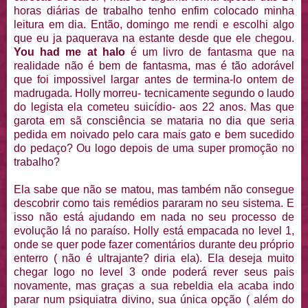
horas diárias de trabalho tenho enfim colocado minha
leitura em dia. Então, domingo me rendi e escolhi algo
que eu ja paquerava na estante desde que ele chegou.
You had me at halo
é um livro de fantasma que na
realidade não é bem de fantasma, mas é tão adorável
que foi impossivel largar antes de termina-lo ontem de
madrugada. Holly morreu- tecnicamente segundo o laudo
do legista ela cometeu suicídio- aos 22 anos. Mas que
garota em sã consciência se mataria no dia que seria
pedida em noivado pelo cara mais gato e bem sucedido
do pedaço? Ou logo depois de uma super promoção no
trabalho?
Ela sabe que não se matou, mas também não consegue
descobrir como tais remédios pararam no seu sistema. E
isso não está ajudando em nada no seu processo de
evolução lá no paraíso. Holly está empacada no level 1,
onde se quer pode fazer comentários durante deu próprio
enterro ( não é ultrajante? diria ela). Ela deseja muito
chegar logo no level 3 onde poderá rever seus pais
novamente, mas graças a sua rebeldia ela acaba indo
parar num psiquiatra divino, sua única opção ( além do