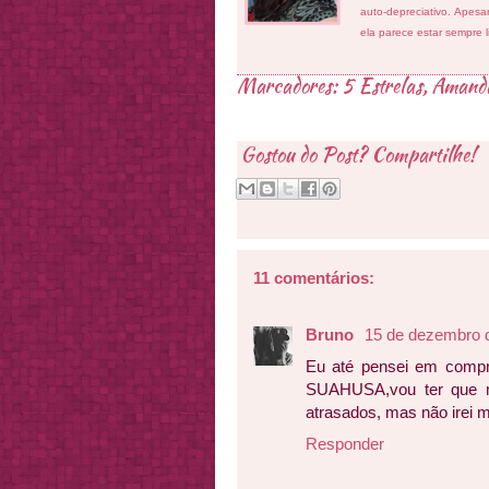
auto-depreciativo. Apes
ela parece estar sempre 
Marcadores:
5 Estrelas
,
Amand
Gostou do Post? Compartilhe!
11 comentários:
Bruno
15 de dezembro 
Eu até pensei em compra
SUAHUSA,vou ter que m
atrasados, mas não irei 
Responder