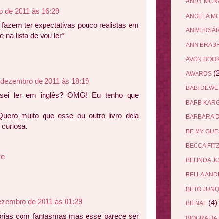
ANDY MCN
 de 2011 às 16:29
ANGELA M
fazem ter expectativas pouco realistas em
ANIVERSÁ
 na lista de vou ler*
ANN BRAS
AVON BOO
(2
AWARDS
 dezembro de 2011 às 18:19
BABI DEW
sei ler em inglês? OMG! Eu tenho que
BARB KAR
Quero muito que esse ou outro livro dela
BARBARA 
 curiosa.
BE MY GU
BECCA FIT
ke
BELINDA J
BELLA AN
BETO JUN
ezembro de 2011 às 01:29
(4)
BIENAL
tórias com fantasmas mas esse parece ser
BIOGRAFIA