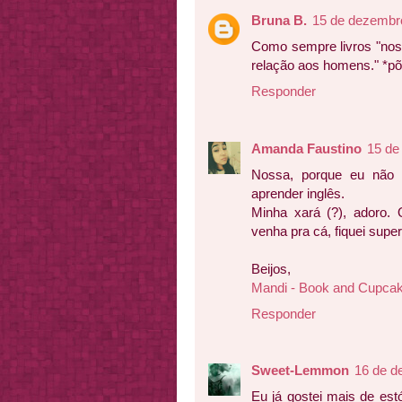
Bruna B.
15 de dezembro
Como sempre livros "nos 
relação aos homens." *põe
Responder
Amanda Faustino
15 de
Nossa, porque eu não 
aprender inglês.
Minha xará (?), adoro. 
venha pra cá, fiquei super
Beijos,
Mandi - Book and Cupca
Responder
Sweet-Lemmon
16 de d
Eu já gostei mais de es