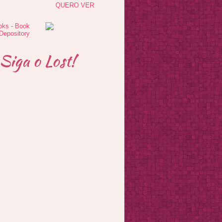
QUERO VER
Siga o Lost!