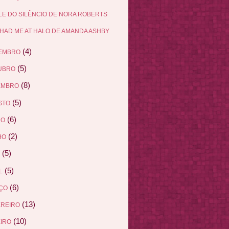
LE DO SILÊNCIO DE NORA ROBERTS
HAD ME AT HALO DE AMANDA ASHBY
(4)
EMBRO
(5)
UBRO
(8)
EMBRO
(5)
STO
(6)
HO
(2)
HO
(5)
(5)
L
(6)
ÇO
(13)
EREIRO
(10)
IRO