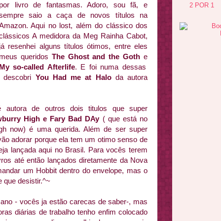
por livro de fantasmas. Adoro, sou fã, e
2 POR 1
sempre saio a caça de novos títulos na
Amazon. Aqui no lost, além do clássico dos
clássicos A medidora da Meg Rainha Cabot,
já resenhei alguns títulos ótimos, entre eles
meus queridos
The Ghost and the Goth
e
My so-called Afterlife
. E foi numa dessas
e descobri
You Had me at Halo
da autora
autora de outros dois titulos que super
burry High e Fary Bad DAy
( que está no
igh now) é uma querida. Além de ser super
s vão adorar porque ela tem um otimo senso de
eja lançada aqui no Brasil. Para vocês terem
vros até então lançados diretamente da Nova
 mandar um Hobbit dentro do envelope, mas o
 que desistir.^~
ano - vocês ja estão carecas de saber-, mas
as diárias de trabalho tenho enfim colocado