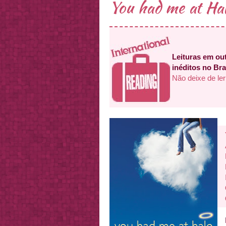
You had me at Ha
Leituras em out
inéditos no Bra
Não deixe de ler