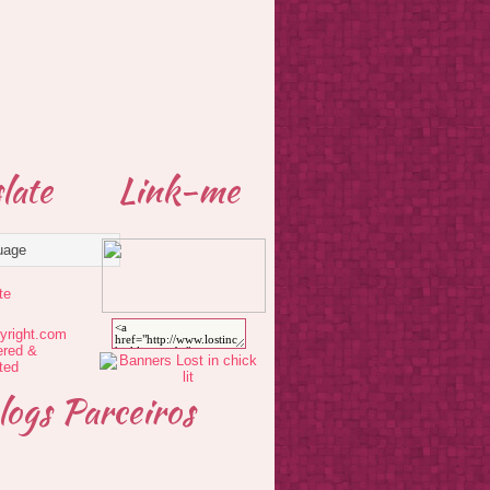
late
Link-me
te
logs Parceiros