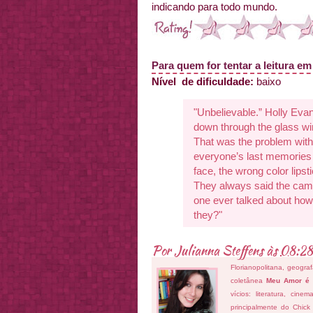
indicando para todo mundo.
Para quem for tentar a leitura em
Nível de dificuldade:
baixo
"Unbelievable.” Holly Eva
down through the glass wi
That was the problem with
everyone’s last memories o
face, the wrong color lipst
They always said the came
one ever talked about how 
they?"
Por
Julianna Steffens
às
08:28
Florianopolitana, geogra
coletânea
Meu Amor é
vícios: literatura, cin
principalmente do Chick