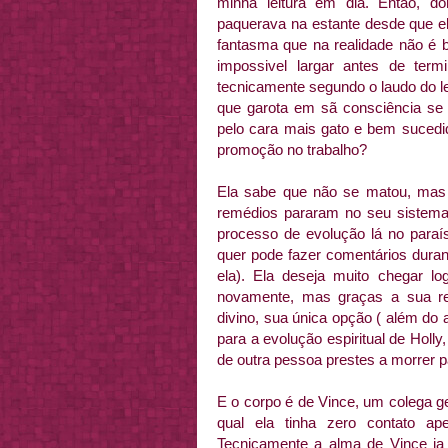
minha leitura em dia. Então, d
paquerava na estante desde que e
fantasma que na realidade não é 
impossivel largar antes de ter
tecnicamente segundo o laudo do l
que garota em sã consciência se 
pelo cara mais gato e bem suced
promoção no trabalho?
Ela sabe que não se matou, mas
remédios pararam no seu sistema
processo de evolução lá no paraí
quer pode fazer comentários durante
ela). Ela deseja muito chegar l
novamente, mas graças a sua reb
divino, sua única opção ( além do a
para a evolução espiritual de Holly
de outra pessoa prestes a morrer p
E o corpo é de Vince, um colega g
qual ela tinha zero contato a
Tecnicamente a alma de Vince ja 