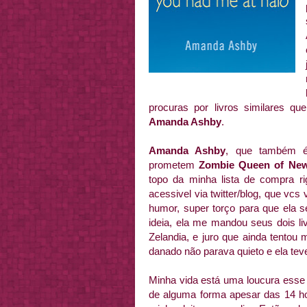
procuras por livros similares qu
Amanda Ashby
.
Amanda Ashby
, que também é 
prometem
Zombie Queen of New
topo da minha lista de compra r
acessivel via twitter/blog, que vc
humor, super torço para que ela s
ideia, ela me mandou seus dois li
Zelandia, e juro que ainda tentou
danado não parava quieto e ela teve
Minha vida está uma loucura esse 
de alguma forma apesar das 14 hor