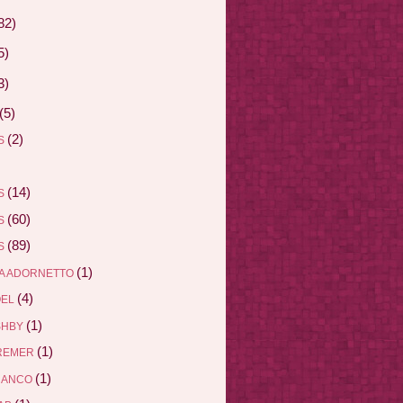
82)
5)
3)
(5)
(2)
AS
(14)
AS
(60)
AS
(89)
AS
(1)
A ADORNETTO
(4)
ÖEL
(1)
SHBY
(1)
REMER
(1)
RANCO