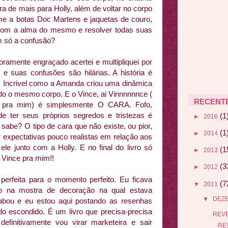
ra de mais para Holly, além de voltar no corpo
e a botas Doc Martens e jaquetas de couro,
o com a alma do mesmo e resolver todas suas
m só a confusão?
ramente engraçado acertei e multipliquei por
a e suas confusões são hilárias. A história é
ita. Incrivel como a Amanda criou uma dinâmica
indo o mesmo corpo. E o Vince, ai Vinnnnnnce (
RECENT
 pra mim) é simplesmente O CARA. Fofo,
e ter seus próprios segredos e tristezas é
(1
►
2016
 sabe? O tipo de cara que não existe, ou pior,
(1
►
2014
r expectativas pouco realistas em relação aos
e junto com a Holly. E no final do livro só
(1
►
2013
 Vince pra mim!!
(3
►
2012
a perfeita para o momento perfeito. Eu ficava
(7
▼
2011
o na mostra de decoração na qual estava
▼
DEZ
abou e eu estou aqui postando as resenhas
ndo escondido. É um livro que precisa-precisa
REVE
efinitivamente vou virar marketeira e sair
RE