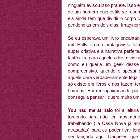
ninguém avisou isso pra ele. Isso e
de um homem cujo estilo se resum
ela ainda tem que dividir o corp
pendencias em dois dias. Imagine
Se eu esperava um livro encantado
mil. Holly é uma protagonista fof
super criativa e a narrativa perfe
fantástica para aqueles dois divid
como eu queria um geek desse
compreensivo, querido e apesar d
aquele cara verdadeiramente legal,
só existe em livros e nos fazem te
homens. Fui me apaixonando por el
conseguia pensar : quero muito um
You had me at halo
foi a leitur
torcendo para não ter moviment
trabalhando ( a Casa Nova já ac
atrasadas) para eu poder ficar le
ser lançado aqui. Daqueles que d