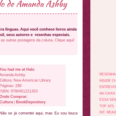
lo de Amanda Ashby
ra línguas. Aqui você conhece livros ainda
sil, seus autores e resenhas especiais.
 as outras postagens da coluna. Clique aqui!
You had me at Halo
RESENHA
Amanda Ashby
Editora:
New American Library
INSIDE CH
Páginas: 288
ENTREVI
ISBN:
9780451221353
NA CAIXA
Onde Comprar:
ESSA SEM
Cultura
|
BookDepository
TOP 10'S
INT. REA
Não se já comentei aqui, mas Eu sou louca