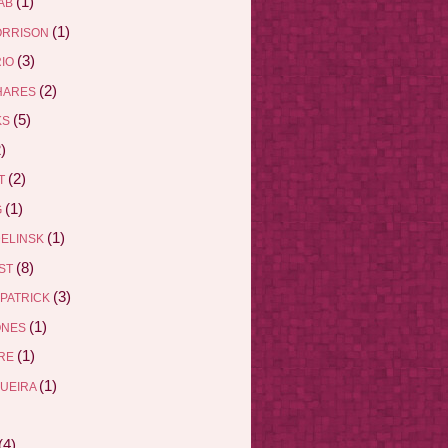
(1)
AB
(1)
ORRISON
(3)
RIO
(2)
HARES
(5)
KS
)
(2)
ET
(1)
G
(1)
DELINSK
(8)
EST
(3)
ZPATRICK
(1)
ONES
(1)
DRE
(1)
QUEIRA
(4)