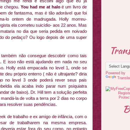
omingo me rendi e escolhi algo que eu ja
le chegou.
You had me at halo
é um livro de
bem de fantasma, mas é tão adorável que foi
mina-lo ontem de madrugada. Holly morreu-
egista ela cometeu suicídio- aos 22 anos. Mas
mataria no dia que seria pedida em noivado
ido do pedaço? Ou logo depois de uma super
Trans
 também não consegue descobrir como tais
. E isso não está ajudando em nada no seu
so. Holly está empacada no level 1, onde se
Powered by
 deu próprio enterro ( não é ultrajante? diria
Transla
ogo no level 3 onde poderá rever seus pais
eldia ela acaba indo parar num psiquiatra
ndar de baixo). Dr. Hill tem a solução perfeita
, mandá-la de volta a terra por 2 dias no corpo
ara resolver suas pendências.
B
eek de trabalho e ex amigo de infância, com o
pesar de trabalharem na mesma empresa.
deveria estar fora do seu corpo, no entanto