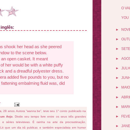
O VA
YOU 
 inglês:
►
NOV
►
OUT
ns shook her head as she peered
►
SET
ndow to the scene below.
 an open casket. It meant
►
AGO
f her would be with a white puffy
►
JUL
ick and a dreadful polyester dress.
ra added five pounds to you, but no
►
JUN
fattening embalming fluid was, did
►
MAIO
►
ABRI
►
MAR
fa, 28 anos. Autora “wanna be”, teve seu 1° conto publicado na
►
FEV
 um Anjo
. Divide seu tempo livre entre os seus três grandes
ema e séries televisivas. É rainha na arte da procrastinação,
►
JANE
 Lit que um dia irá publicar, e também especialista em humor