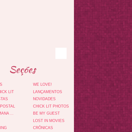
Seções
S
WE LOVE!
ICK LIT
LANÇAMENTOS
STAS
NOVIDADES
 POSTAL
CHICK LIT PHOTOS
ANA ...
BE MY GUEST
LOST IN MOVIES
DING
CRÔNICAS