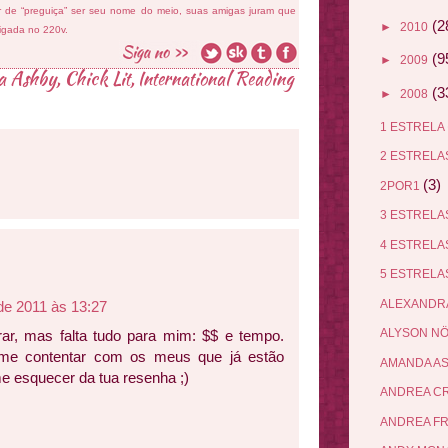
ar de “preguiça” ser seu nome do meio, suas amigas juram que
(2
►
2010
ligada no 220v.
(9
►
2009
a Ashby
,
Chick Lit
,
International Reading
(3
►
2008
1 ESTRELA
2 ESTREL
(3)
2POR1
3 ESTREL
4 ESTREL
5 ESTREL
ALEXANDR
de 2011 às 13:27
ALYSON N
r, mas falta tudo para mim: $$ e tempo.
e contentar com os meus que já estão
AMANDA A
me esquecer da tua resenha ;)
ANDREA C
ANDREA F