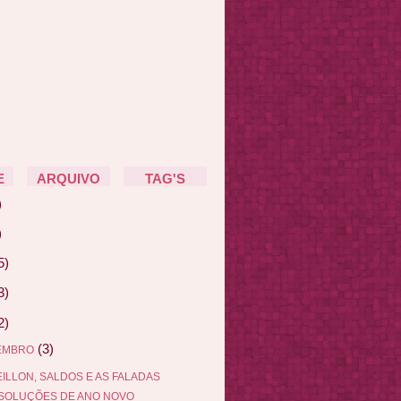
E
ARQUIVO
TAG'S
)
)
5)
3)
2)
(3)
EMBRO
ILLON, SALDOS E AS FALADAS
SOLUÇÕES DE ANO NOVO