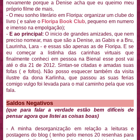
novamente porque a Denise acha que eu queimo meu
próprio filme de mais,
- O meu sonho literário em Floripa: organizar um clube do
livro ( e salve o
Floripa Book Club
, pequeno em numero
e imenso na empolgação);
-
E ao principal:
O inicio de grandes amizades, que nem
preciso nomear, mas que são a Denise, as Gabis e a Bru,
Laurinha, Lara - e essas são apenas as de Floripa. E se
eu começar a listinha das carinhas virtuais que
finalmente conheci em pessoa na Bienal esse post vai
até o dia 21 de 2012. Sintan-se citadas e amadas suas
fofas ( e fofos). Não posso esquecer também da visita
ilustre da dona Karlinha, que passou as suas ferias
comigo vulgo foi levada para o mal caminho pela que vos
fala.
Saldos Negativos
(que para falar a verdade estão bem difíceis de
pensar agora que listei as coisas boas)
- A minha desorganização em relação a leituras e
postagens do blog ( tenho pelo menos 20 resenhas para