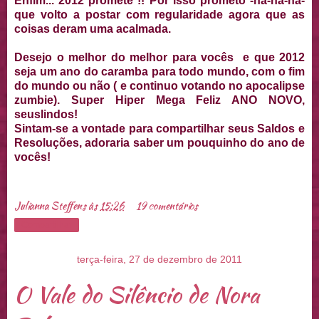
Enfim... 2012 promete !! Por isso prometo -ha-ha-ha-
que volto a postar com regularidade agora que as
coisas deram uma acalmada.
Desejo o melhor do melhor para vocês e que 2012
seja um ano do caramba para todo mundo, com o fim
do mundo ou não ( e continuo votando no apocalipse
zumbie). Super Hiper Mega Feliz ANO NOVO,
seuslindos!
Sintam-se a vontade para compartilhar seus Saldos e
Resoluções, adoraria saber um pouquinho do ano de
vocês!
Julianna Steffens
às
15:26
19 comentários
Compartilhar
terça-feira, 27 de dezembro de 2011
O Vale do Silêncio de Nora