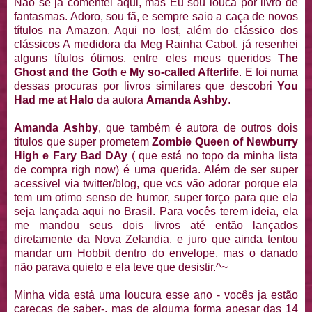
Não se já comentei aqui, mas Eu sou louca por livro de
fantasmas. Adoro, sou fã, e sempre saio a caça de novos
títulos na Amazon. Aqui no lost, além do clássico dos
clássicos A medidora da Meg Rainha Cabot, já resenhei
alguns títulos ótimos, entre eles meus queridos
The
Ghost and the Goth
e
My so-called Afterlife
. E foi numa
dessas procuras por livros similares que descobri
You
Had me at Halo
da autora
Amanda Ashby
.
Amanda Ashby
, que também é autora de outros dois
titulos que super prometem
Zombie Queen of Newburry
High e Fary Bad DAy
( que está no topo da minha lista
de compra righ now) é uma querida. Além de ser super
acessivel via twitter/blog, que vcs vão adorar porque ela
tem um otimo senso de humor, super torço para que ela
seja lançada aqui no Brasil. Para vocês terem ideia, ela
me mandou seus dois livros até então lançados
diretamente da Nova Zelandia, e juro que ainda tentou
mandar um Hobbit dentro do envelope, mas o danado
não parava quieto e ela teve que desistir.^~
Minha vida está uma loucura esse ano - vocês ja estão
carecas de saber-, mas de alguma forma apesar das 14