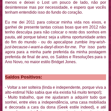
menos e deixei o Lost um pouco de lado, não por
desinteresse mas por necessidade, e espero que vocês
tenham entendido isso do fundo do coração.
Eu me dei 2011 para colocar minha vida nos eixos, e
ganhei de presente tantas coisas boas que em 2012 não
tenho desculpa para não colocar o resto dos sonhos em
pauta, até porque talvez seja a ultima oportunidade antes
do fim do mundo - ou do apocalipse zumbie /
my-wish-
just-because-i-want-a-daryl-dixon-for-me
. Por isso parto
agora para a minha parte preferida da minha postagem
preferida de final de ano, os Saldos e Resoluções para o
Ano Novo, no maior estilo Bridget Jones.
Saldos Positivos:
- Voltar a ser solteira (linda e independente, porque viva a
alto-estima! Não sabia que ela existia há muito tempo!);
- Muito trabalho, que me ajudaram a adquirir tudo que
sonhei, entre eles a independência, uma casa mobiliada
e decorada a cara da dona (Geek estile indeed), e até