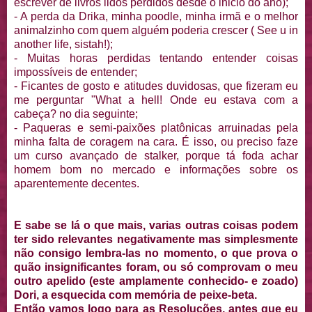
escrever de livros lidos perdidos desde o inicio do ano);
- A perda da Drika, minha poodle, minha irmã e o melhor
animalzinho com quem alguém poderia crescer ( See u in
another life, sistah!);
- Muitas horas perdidas tentando entender coisas
impossíveis de entender;
- Ficantes de gosto e atitudes duvidosas, que fizeram eu
me perguntar "What a hell! Onde eu estava com a
cabeça? no dia seguinte;
- Paqueras e semi-paixões platônicas arruinadas pela
minha falta de coragem na cara. É isso, ou preciso faze
um curso avançado de stalker, porque tá foda achar
homem bom no mercado e informações sobre os
aparentemente decentes.
E sabe se lá o que mais, varias outras coisas podem
ter sido relevantes negativamente mas simplesmente
não consigo lembra-las no momento, o que prova o
quão insignificantes foram, ou só comprovam o meu
outro apelido (este amplamente conhecido- e zoado)
Dori, a esquecida com memória de peixe-beta.
Então vamos logo para as Resoluções, antes que eu