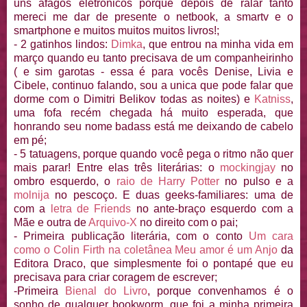
uns afagos eletrônicos porque depois de ralar tanto
mereci me dar de presente o netbook, a smartv e o
smartphone e muitos muitos muitos livros!;
- 2 gatinhos lindos:
Dimka
, que entrou na minha vida em
março quando eu tanto precisava de um companheirinho
( e sim garotas - essa é para vocês Denise, Livia e
Cibele, continuo falando, sou a unica que pode falar que
dorme com o Dimitri Belikov todas as noites) e
Katniss
,
uma fofa recém chegada há muito esperada, que
honrando seu nome badass está me deixando de cabelo
em pé;
- 5 tatuagens, porque quando você pega o ritmo não quer
mais parar! Entre elas três literárias: o
mockingjay
no
ombro esquerdo, o
raio de Harry Potter
no pulso e a
molnija
no pescoço. E duas geeks-familiares: uma de
com a
letra de Friends
no ante-braço esquerdo com a
Mãe e outra de
Arquivo-X
no direito com o pai;
- Primeira publicação literária, com o conto
Um cara
como o Colin Firth na coletânea Meu amor é um Anjo
da
Editora Draco, que simplesmente foi o pontapé que eu
precisava para criar coragem de escrever;
-Primeira
Bienal do Livro
, porque convenhamos é o
sonho de qualquer bookworm, que foi a minha primeira