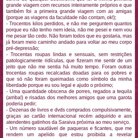
grande viagem com recursos inteiramente próprios e que
também foi a primeira grande viagem com as amigas
(porque as viagens da faculdade não contam, ok!);
- Trocentos kilos perdidos, e não me perguntem quantos
porque eu não tenho nem ideia, não me pesei e nem vou
me pesar tão cedo. Não foram todos que eu gostaria, mas
já foram meio caminho andado para voltar ao meu corpo
pré-depressão;
- Trocentas roupas lindas e sensuais, sem restrições
patologicamente ridículas, que fizeram me sentir de um
jeito que não me sentia há muito tempo. Foram outras
trocentas roupas recalcadas doadas para os pobres e
que só não foram queimadas como símbolo da minha
liberdade porque eu sou legal e ajudo o próximo;
- Uma quantidade obscena de porres, regados a tequila
(arriba!) e risadas dos melhores amigos que uma garota
poderia pedir;
- Dezenas de livros e dvds comprados compulsivamente,
graças ao cartão internacional recém adquirido e aos
atendentes gatinhos da Saraiva próxima ao meu serviço.
- Um número saudável de paqueras e ficantes, que me
rendem um apelido que estou proibida a revelar