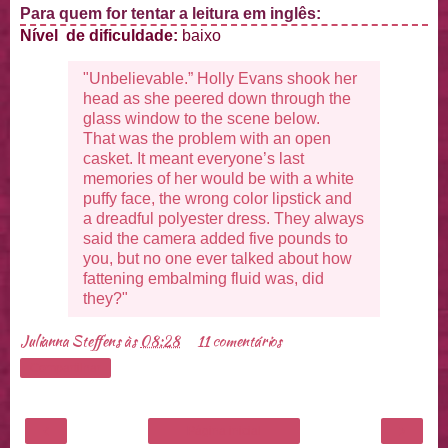
Para quem for tentar a leitura em inglês:
Nível de dificuldade:
baixo
"Unbelievable.” Holly Evans shook her
head as she peered down through the
glass window to the scene below.
That was the problem with an open
casket. It meant everyone’s last
memories of her would be with a white
puffy face, the wrong color lipstick and
a dreadful polyester dress. They always
said the camera added five pounds to
you, but no one ever talked about how
fattening embalming fluid was, did
they?"
Julianna Steffens
às
08:28
11 comentários
Compartilhar
‹
›
Página inicial