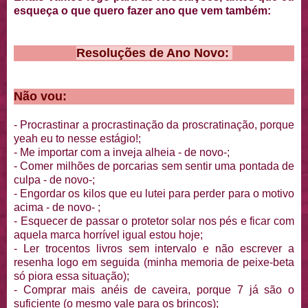
esqueça o que quero fazer ano que vem também:
Resoluções de Ano Novo:
Não vou:
- Procrastinar a procrastinação da proscratinação, porque
yeah eu to nesse estágio!;
- Me importar com a inveja alheia - de novo-;
- Comer milhões de porcarias sem sentir uma pontada de
culpa - de novo-;
- Engordar os kilos que eu lutei para perder para o motivo
acima - de novo- ;
- Esquecer de passar o protetor solar nos pés e ficar com
aquela marca horrível igual estou hoje;
- Ler trocentos livros sem intervalo e não escrever a
resenha logo em seguida (minha memoria de peixe-beta
só piora essa situação);
- Comprar mais anéis de caveira, porque 7 já são o
suficiente (o mesmo vale para os brincos);