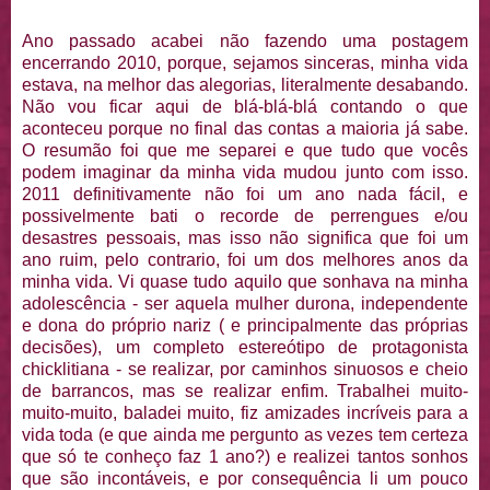
Ano passado acabei não fazendo uma postagem
encerrando 2010, porque, sejamos sinceras, minha vida
estava, na melhor das alegorias, literalmente desabando.
Não vou ficar aqui de blá-blá-blá contando o que
aconteceu porque no final das contas a maioria já sabe.
O resumão foi que me separei e que tudo que vocês
podem imaginar da minha vida mudou junto com isso.
2011 definitivamente não foi um ano nada fácil, e
possivelmente bati o recorde de perrengues e/ou
desastres pessoais, mas isso não significa que foi um
ano ruim, pelo contrario, foi um dos melhores anos da
minha vida. Vi quase tudo aquilo que sonhava na minha
adolescência - ser aquela mulher durona, independente
e dona do próprio nariz ( e principalmente das próprias
decisões), um completo estereótipo de protagonista
chicklitiana - se realizar, por caminhos sinuosos e cheio
de barrancos, mas se realizar enfim. Trabalhei muito-
muito-muito, baladei muito, fiz amizades incríveis para a
vida toda (e que ainda me pergunto as vezes tem certeza
que só te conheço faz 1 ano?) e realizei tantos sonhos
que são incontáveis, e por consequência li um pouco