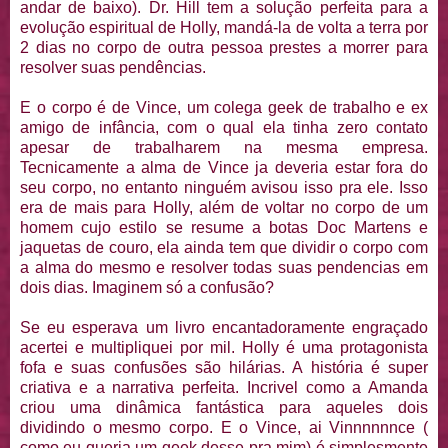
andar de baixo). Dr. Hill tem a solução perfeita para a
evolução espiritual de Holly, mandá-la de volta a terra por
2 dias no corpo de outra pessoa prestes a morrer para
resolver suas pendências.
E o corpo é de Vince, um colega geek de trabalho e ex
amigo de infância, com o qual ela tinha zero contato
apesar de trabalharem na mesma empresa.
Tecnicamente a alma de Vince ja deveria estar fora do
seu corpo, no entanto ninguém avisou isso pra ele. Isso
era de mais para Holly, além de voltar no corpo de um
homem cujo estilo se resume a botas Doc Martens e
jaquetas de couro, ela ainda tem que dividir o corpo com
a alma do mesmo e resolver todas suas pendencias em
dois dias. Imaginem só a confusão?
Se eu esperava um livro encantadoramente engraçado
acertei e multipliquei por mil. Holly é uma protagonista
fofa e suas confusões são hilárias. A história é super
criativa e a narrativa perfeita. Incrivel como a Amanda
criou uma dinâmica fantástica para aqueles dois
dividindo o mesmo corpo. E o Vince, ai Vinnnnnnce (
como eu queria um geek desse pra mim) é simplesmente