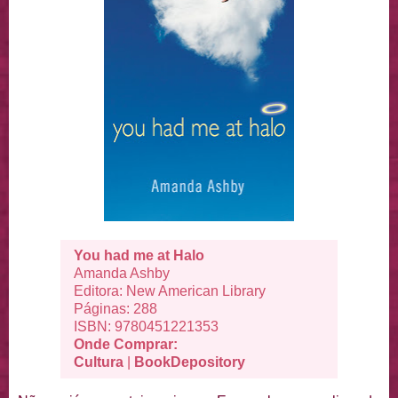
You had me at Halo
Amanda Ashby
Editora:
New American Library
Páginas: 288
ISBN:
9780451221353
Onde Comprar:
Cultura
|
BookDepository