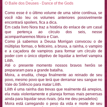
O Baile dos Deuses - Dance of the Gods
Como esse é o último volume de uma série contínua, se
você não leu os volumes anteriores possivelmente
encontrará spoilers, fica a dica.
Em cada livro Nora traz a história do enlace de um casal
que pertença ao círculo dos seis, nesse
acompanharemos Moira e Cian.
Como já sabemos a Deusa Morrigan convocou o de
múltiplas formas, o feiticeiro, a bruxa, a rainha, o vampiro
e a caçadora de vampiros para formar um círculo de
poder com o único objetivo de liquidar a terrível vampira
Lilith.
Até o presente momento nossos bravos heróis se
prepararam para a grande batalha.
Moira, a erudita, chega finalmente ao reinado de seu
povo, mesmo povo que terá que derramar seu sangue no
Vale do Silêncio para matar Lilith.
Lilith é uma rainha das trevas que realmente dá arrepios,
ela mata violentamente e planeja formas mais perversas
ainda para liquidar seus rivais. (ela me deu pesadelos)
Moira está carregando o peso da vida e morte de seu