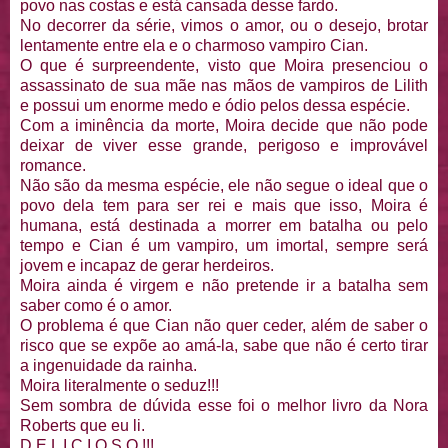
povo nas costas e está cansada desse fardo.
No decorrer da série, vimos o amor, ou o desejo, brotar
lentamente entre ela e o charmoso vampiro Cian.
O que é surpreendente, visto que Moira presenciou o
assassinato de sua mãe nas mãos de vampiros de Lilith
e possui um enorme medo e ódio pelos dessa espécie.
Com a iminência da morte, Moira decide que não pode
deixar de viver esse grande, perigoso e improvável
romance.
Não são da mesma espécie, ele não segue o ideal que o
povo dela tem para ser rei e mais que isso, Moira é
humana, está destinada a morrer em batalha ou pelo
tempo e Cian é um vampiro, um imortal, sempre será
jovem e incapaz de gerar herdeiros.
Moira ainda é virgem e não pretende ir a batalha sem
saber como é o amor.
O problema é que Cian não quer ceder, além de saber o
risco que se expõe ao amá-la, sabe que não é certo tirar
a ingenuidade da rainha.
Moira literalmente o seduz!!!
Sem sombra de dúvida esse foi o melhor livro da Nora
Roberts que eu li.
D E L I C I O S O !!!