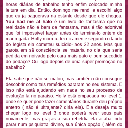
horas diárias de trabalho tenho enfim colocado minha
leitura em dia. Então, domingo me rendi e escolhi algo
que eu ja paquerava na estante desde que ele chegou.
You had me at halo
é um livro de fantasma que na
realidade não é bem de fantasma, mas é tão adorável
que foi impossivel largar antes de termina-lo ontem de
madrugada. Holly morreu- tecnicamente segundo o laudo
do legista ela cometeu suicídio- aos 22 anos. Mas que
garota em sã consciência se mataria no dia que seria
pedida em noivado pelo cara mais gato e bem sucedido
do pedaço? Ou logo depois de uma super promoção no
trabalho?
Ela sabe que não se matou, mas também não consegue
descobrir como tais remédios pararam no seu sistema. E
isso não está ajudando em nada no seu processo de
evolução lá no paraíso. Holly está empacada no level 1,
onde se quer pode fazer comentários durante deu próprio
enterro ( não é ultrajante? diria ela). Ela deseja muito
chegar logo no level 3 onde poderá rever seus pais
novamente, mas graças a sua rebeldia ela acaba indo
parar num psiquiatra divino, sua única opção ( além do