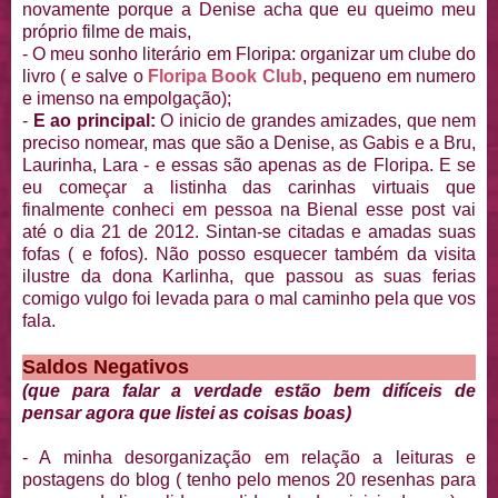
novamente porque a Denise acha que eu queimo meu
próprio filme de mais,
- O meu sonho literário em Floripa: organizar um clube do
livro ( e salve o
Floripa Book Club
, pequeno em numero
e imenso na empolgação);
-
E ao principal:
O inicio de grandes amizades, que nem
preciso nomear, mas que são a Denise, as Gabis e a Bru,
Laurinha, Lara - e essas são apenas as de Floripa. E se
eu começar a listinha das carinhas virtuais que
finalmente conheci em pessoa na Bienal esse post vai
até o dia 21 de 2012. Sintan-se citadas e amadas suas
fofas ( e fofos). Não posso esquecer também da visita
ilustre da dona Karlinha, que passou as suas ferias
comigo vulgo foi levada para o mal caminho pela que vos
fala.
Saldos Negativos
(que para falar a verdade estão bem difíceis de
pensar agora que listei as coisas boas)
- A minha desorganização em relação a leituras e
postagens do blog ( tenho pelo menos 20 resenhas para