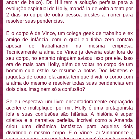
andar de baixo). Dr. Hill tem a solução perfeita para a
evolução espiritual de Holly, mandá-la de volta a terra por
2 dias no corpo de outra pessoa prestes a morrer para
resolver suas pendências.
E o corpo é de Vince, um colega geek de trabalho e ex
amigo de infância, com o qual ela tinha zero contato
apesar de trabalharem na mesma empresa.
Tecnicamente a alma de Vince ja deveria estar fora do
seu corpo, no entanto ninguém avisou isso pra ele. Isso
era de mais para Holly, além de voltar no corpo de um
homem cujo estilo se resume a botas Doc Martens e
jaquetas de couro, ela ainda tem que dividir o corpo com
a alma do mesmo e resolver todas suas pendencias em
dois dias. Imaginem só a confusão?
Se eu esperava um livro encantadoramente engraçado
acertei e multipliquei por mil. Holly é uma protagonista
fofa e suas confusões são hilárias. A história é super
criativa e a narrativa perfeita. Incrivel como a Amanda
criou uma dinâmica fantástica para aqueles dois
dividindo o mesmo corpo. E o Vince, ai Vinnnnnnce (
como eu queria um geek desse pra mim) é simplesmente