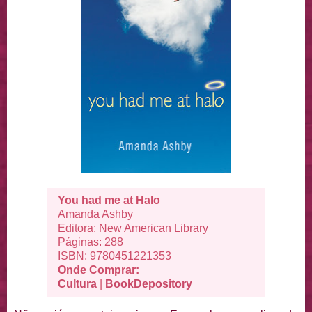
You had me at Halo
Amanda Ashby
Editora:
New American Library
Páginas: 288
ISBN:
9780451221353
Onde Comprar:
Cultura
|
BookDepository