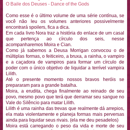
O Baile dos Deuses - Dance of the Gods
Como esse é o último volume de uma série contínua, se
você não leu os volumes anteriores possivelmente
encontrará spoilers, fica a dica.
Em cada livro Nora traz a história do enlace de um casal
que pertença ao círculo dos seis, nesse
acompanharemos Moira e Cian.
Como já sabemos a Deusa Morrigan convocou o de
múltiplas formas, o feiticeiro, a bruxa, a rainha, o vampiro
e a caçadora de vampiros para formar um círculo de
poder com o único objetivo de liquidar a terrível vampira
Lilith.
Até o presente momento nossos bravos heróis se
prepararam para a grande batalha.
Moira, a erudita, chega finalmente ao reinado de seu
povo, mesmo povo que terá que derramar seu sangue no
Vale do Silêncio para matar Lilith.
Lilith é uma rainha das trevas que realmente dá arrepios,
ela mata violentamente e planeja formas mais perversas
ainda para liquidar seus rivais. (ela me deu pesadelos)
Moira está carregando o peso da vida e morte de seu