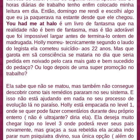
horas diárias de trabalho tenho enfim colocado minha
leitura em dia. Então, domingo me rendi e escolhi algo
que eu ja paquerava na estante desde que ele chegou.
You had me at halo
é um livro de fantasma que na
realidade não é bem de fantasma, mas é tão adorável
que foi impossivel largar antes de termina-lo ontem de
madrugada. Holly morreu- tecnicamente segundo o laudo
do legista ela cometeu suicídio- aos 22 anos. Mas que
garota em sã consciência se mataria no dia que seria
pedida em noivado pelo cara mais gato e bem sucedido
do pedaço? Ou logo depois de uma super promoção no
trabalho?
Ela sabe que não se matou, mas também não consegue
descobrir como tais remédios pararam no seu sistema. E
isso não está ajudando em nada no seu processo de
evolução lá no paraíso. Holly está empacada no level 1,
onde se quer pode fazer comentários durante deu próprio
enterro ( não é ultrajante? diria ela). Ela deseja muito
chegar logo no level 3 onde poderá rever seus pais
novamente, mas graças a sua rebeldia ela acaba indo
parar num psiquiatra divino, sua única opção ( além do