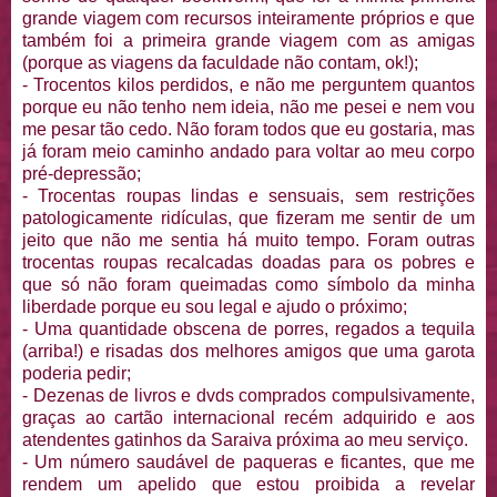
grande viagem com recursos inteiramente próprios e que
também foi a primeira grande viagem com as amigas
(porque as viagens da faculdade não contam, ok!);
- Trocentos kilos perdidos, e não me perguntem quantos
porque eu não tenho nem ideia, não me pesei e nem vou
me pesar tão cedo. Não foram todos que eu gostaria, mas
já foram meio caminho andado para voltar ao meu corpo
pré-depressão;
- Trocentas roupas lindas e sensuais, sem restrições
patologicamente ridículas, que fizeram me sentir de um
jeito que não me sentia há muito tempo. Foram outras
trocentas roupas recalcadas doadas para os pobres e
que só não foram queimadas como símbolo da minha
liberdade porque eu sou legal e ajudo o próximo;
- Uma quantidade obscena de porres, regados a tequila
(arriba!) e risadas dos melhores amigos que uma garota
poderia pedir;
- Dezenas de livros e dvds comprados compulsivamente,
graças ao cartão internacional recém adquirido e aos
atendentes gatinhos da Saraiva próxima ao meu serviço.
- Um número saudável de paqueras e ficantes, que me
rendem um apelido que estou proibida a revelar