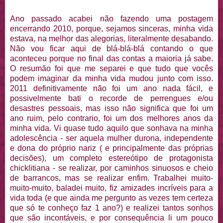
Ano passado acabei não fazendo uma postagem
encerrando 2010, porque, sejamos sinceras, minha vida
estava, na melhor das alegorias, literalmente desabando.
Não vou ficar aqui de blá-blá-blá contando o que
aconteceu porque no final das contas a maioria já sabe.
O resumão foi que me separei e que tudo que vocês
podem imaginar da minha vida mudou junto com isso.
2011 definitivamente não foi um ano nada fácil, e
possivelmente bati o recorde de perrengues e/ou
desastres pessoais, mas isso não significa que foi um
ano ruim, pelo contrario, foi um dos melhores anos da
minha vida. Vi quase tudo aquilo que sonhava na minha
adolescência - ser aquela mulher durona, independente
e dona do próprio nariz ( e principalmente das próprias
decisões), um completo estereótipo de protagonista
chicklitiana - se realizar, por caminhos sinuosos e cheio
de barrancos, mas se realizar enfim. Trabalhei muito-
muito-muito, baladei muito, fiz amizades incríveis para a
vida toda (e que ainda me pergunto as vezes tem certeza
que só te conheço faz 1 ano?) e realizei tantos sonhos
que são incontáveis, e por consequência li um pouco