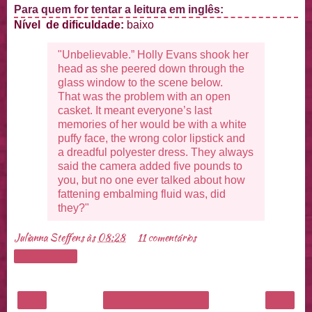
Para quem for tentar a leitura em inglês:
Nível de dificuldade:
baixo
"Unbelievable.” Holly Evans shook her
head as she peered down through the
glass window to the scene below.
That was the problem with an open
casket. It meant everyone’s last
memories of her would be with a white
puffy face, the wrong color lipstick and
a dreadful polyester dress. They always
said the camera added five pounds to
you, but no one ever talked about how
fattening embalming fluid was, did
they?"
Julianna Steffens
às
08:28
11 comentários
Compartilhar
‹
›
Página inicial