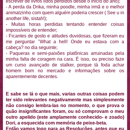
escrever de livros lidos perdidos desde o inicio do ano);
- A perda da Drika, minha poodle, minha irmã e o melhor
animalzinho com quem alguém poderia crescer ( See u in
another life, sistah!);
- Muitas horas perdidas tentando entender coisas
impossíveis de entender;
- Ficantes de gosto e atitudes duvidosas, que fizeram eu
me perguntar "What a hell! Onde eu estava com a
cabeça? no dia seguinte;
- Paqueras e semi-paixões platônicas arruinadas pela
minha falta de coragem na cara. É isso, ou preciso faze
um curso avançado de stalker, porque tá foda achar
homem bom no mercado e informações sobre os
aparentemente decentes.
E sabe se lá o que mais, varias outras coisas podem
ter sido relevantes negativamente mas simplesmente
não consigo lembra-las no momento, o que prova o
quão insignificantes foram, ou só comprovam o meu
outro apelido (este amplamente conhecido- e zoado)
Dori, a esquecida com memória de peixe-beta.
Então vamos logo para as Resoluções, antes que eu