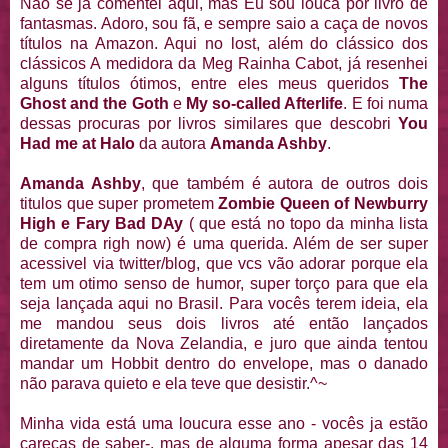
Não se já comentei aqui, mas Eu sou louca por livro de
fantasmas. Adoro, sou fã, e sempre saio a caça de novos
títulos na Amazon. Aqui no lost, além do clássico dos
clássicos A medidora da Meg Rainha Cabot, já resenhei
alguns títulos ótimos, entre eles meus queridos
The
Ghost and the Goth
e
My so-called Afterlife
. E foi numa
dessas procuras por livros similares que descobri
You
Had me at Halo
da autora
Amanda Ashby
.
Amanda Ashby
, que também é autora de outros dois
titulos que super prometem
Zombie Queen of Newburry
High e Fary Bad DAy
( que está no topo da minha lista
de compra righ now) é uma querida. Além de ser super
acessivel via twitter/blog, que vcs vão adorar porque ela
tem um otimo senso de humor, super torço para que ela
seja lançada aqui no Brasil. Para vocês terem ideia, ela
me mandou seus dois livros até então lançados
diretamente da Nova Zelandia, e juro que ainda tentou
mandar um Hobbit dentro do envelope, mas o danado
não parava quieto e ela teve que desistir.^~
Minha vida está uma loucura esse ano - vocês ja estão
carecas de saber-, mas de alguma forma apesar das 14