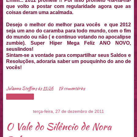
Enfim... 2012 promete !! Por isso prometo -ha-ha-ha-
que volto a postar com regularidade agora que as
coisas deram uma acalmada.
Desejo o melhor do melhor para vocês e que 2012
seja um ano do caramba para todo mundo, com o fim
do mundo ou não ( e continuo votando no apocalipse
zumbie). Super Hiper Mega Feliz ANO NOVO,
seuslindos!
Sintam-se a vontade para compartilhar seus Saldos e
Resoluções, adoraria saber um pouquinho do ano de
vocês!
Julianna Steffens
às
15:26
19 comentários
Compartilhar
terça-feira, 27 de dezembro de 2011
O Vale do Silêncio de Nora