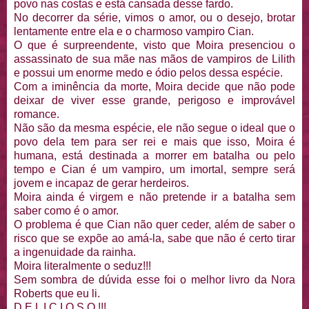
povo nas costas e está cansada desse fardo.
No decorrer da série, vimos o amor, ou o desejo, brotar
lentamente entre ela e o charmoso vampiro Cian.
O que é surpreendente, visto que Moira presenciou o
assassinato de sua mãe nas mãos de vampiros de Lilith
e possui um enorme medo e ódio pelos dessa espécie.
Com a iminência da morte, Moira decide que não pode
deixar de viver esse grande, perigoso e improvável
romance.
Não são da mesma espécie, ele não segue o ideal que o
povo dela tem para ser rei e mais que isso, Moira é
humana, está destinada a morrer em batalha ou pelo
tempo e Cian é um vampiro, um imortal, sempre será
jovem e incapaz de gerar herdeiros.
Moira ainda é virgem e não pretende ir a batalha sem
saber como é o amor.
O problema é que Cian não quer ceder, além de saber o
risco que se expõe ao amá-la, sabe que não é certo tirar
a ingenuidade da rainha.
Moira literalmente o seduz!!!
Sem sombra de dúvida esse foi o melhor livro da Nora
Roberts que eu li.
D E L I C I O S O !!!