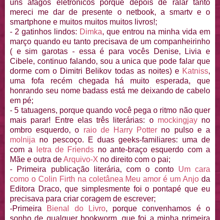
uns afagos eletrônicos porque depois de ralar tanto
mereci me dar de presente o netbook, a smartv e o
smartphone e muitos muitos muitos livros!;
- 2 gatinhos lindos:
Dimka
, que entrou na minha vida em
março quando eu tanto precisava de um companheirinho
( e sim garotas - essa é para vocês Denise, Livia e
Cibele, continuo falando, sou a unica que pode falar que
dorme com o Dimitri Belikov todas as noites) e
Katniss
,
uma fofa recém chegada há muito esperada, que
honrando seu nome badass está me deixando de cabelo
em pé;
- 5 tatuagens, porque quando você pega o ritmo não quer
mais parar! Entre elas três literárias: o
mockingjay
no
ombro esquerdo, o
raio de Harry Potter
no pulso e a
molnija
no pescoço. E duas geeks-familiares: uma de
com a
letra de Friends
no ante-braço esquerdo com a
Mãe e outra de
Arquivo-X
no direito com o pai;
- Primeira publicação literária, com o conto
Um cara
como o Colin Firth na coletânea Meu amor é um Anjo
da
Editora Draco, que simplesmente foi o pontapé que eu
precisava para criar coragem de escrever;
-Primeira
Bienal do Livro
, porque convenhamos é o
sonho de qualquer bookworm, que foi a minha primeira