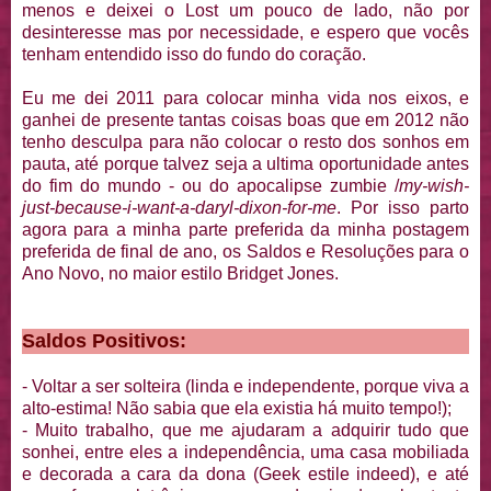
menos e deixei o Lost um pouco de lado, não por
desinteresse mas por necessidade, e espero que vocês
tenham entendido isso do fundo do coração.
Eu me dei 2011 para colocar minha vida nos eixos, e
ganhei de presente tantas coisas boas que em 2012 não
tenho desculpa para não colocar o resto dos sonhos em
pauta, até porque talvez seja a ultima oportunidade antes
do fim do mundo - ou do apocalipse zumbie /
my-wish-
just-because-i-want-a-daryl-dixon-for-me
. Por isso parto
agora para a minha parte preferida da minha postagem
preferida de final de ano, os Saldos e Resoluções para o
Ano Novo, no maior estilo Bridget Jones.
Saldos Positivos:
- Voltar a ser solteira (linda e independente, porque viva a
alto-estima! Não sabia que ela existia há muito tempo!);
- Muito trabalho, que me ajudaram a adquirir tudo que
sonhei, entre eles a independência, uma casa mobiliada
e decorada a cara da dona (Geek estile indeed), e até