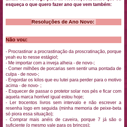
esqueça o que quero fazer ano que vem também:
Resoluções de Ano Novo:
Não vou:
- Procrastinar a procrastinação da proscratinação, porque
yeah eu to nesse estágio!;
- Me importar com a inveja alheia - de novo-;
- Comer milhões de porcarias sem sentir uma pontada de
culpa - de novo-;
- Engordar os kilos que eu lutei para perder para o motivo
acima - de novo- ;
- Esquecer de passar o protetor solar nos pés e ficar com
aquela marca horrível igual estou hoje;
- Ler trocentos livros sem intervalo e não escrever a
resenha logo em seguida (minha memoria de peixe-beta
só piora essa situação);
- Comprar mais anéis de caveira, porque 7 já são o
suficiente (o mesmo vale para os brincos);