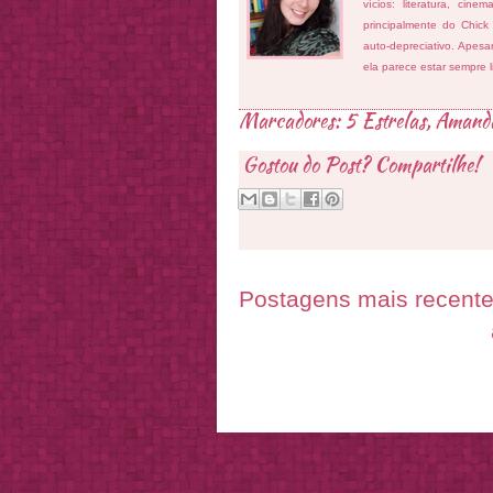
vícios: literatura, cin
principalmente do Chick
auto-depreciativo. Apes
ela parece estar sempre 
Marcadores:
5 Estrelas
,
Amand
Gostou do Post? Compartilhe!
Postagens mais recent