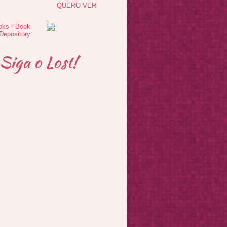
QUERO VER
Siga o Lost!