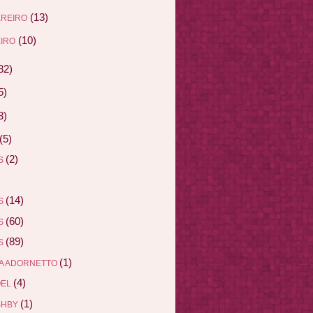
(13)
EREIRO
(10)
IRO
82)
5)
3)
(5)
(2)
AS
(14)
AS
(60)
AS
(89)
AS
(1)
A ADORNETTO
(4)
ÖEL
(1)
SHBY