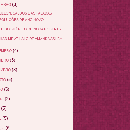
(3)
EMBRO
ILLON, SALDOS E AS FALADAS
SOLUÇÕES DE ANO NOVO
LE DO SILÊNCIO DE NORA ROBERTS
HAD ME AT HALO DE AMANDA ASHBY
(4)
EMBRO
(5)
UBRO
(8)
EMBRO
(5)
STO
(6)
HO
(2)
HO
(5)
(5)
L
(6)
ÇO