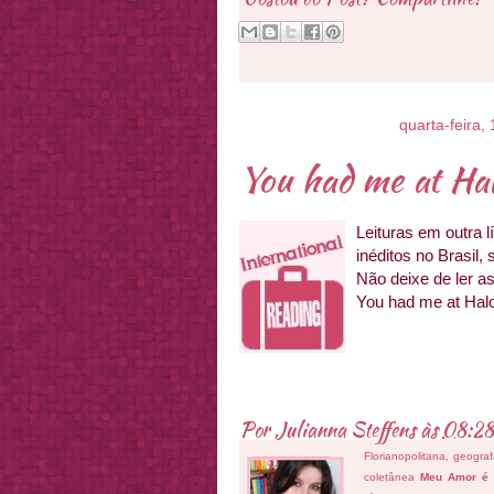
quarta-feira
You had me at Ha
Leituras em outra l
inéditos no Brasil,
Não deixe de ler as
You had me at Hal
Por
Julianna Steffens
às
08:28
Florianopolitana, geogra
coletânea
Meu Amor é