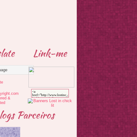
late
Link-me
te
logs Parceiros