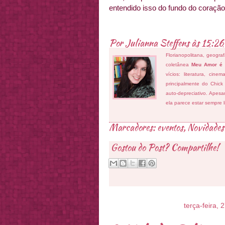
entendido isso do fundo do coração
Por
Julianna Steffens
às
15:26
Florianopolitana, geogra
coletânea
Meu Amor é
vícios: literatura, cin
principalmente do Chick
auto-depreciativo. Apes
ela parece estar sempre 
Marcadores:
eventos
,
Novidades
Gostou do Post? Compartilhe!
terça-feira,