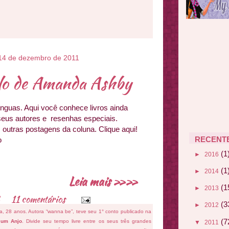
, 14 de dezembro de 2011
lo de Amanda Ashby
ínguas. Aqui você conhece livros ainda
 seus autores e resenhas especiais.
 outras postagens da coluna. Clique aqui!
RECENT
o
(1
►
2016
(1
►
2014
Leia mais »»
(1
►
2013
11 comentários
(3
►
2012
fa, 28 anos. Autora “wanna be”, teve seu 1° conto publicado na
(7
 um Anjo
. Divide seu tempo livre entre os seus três grandes
▼
2011