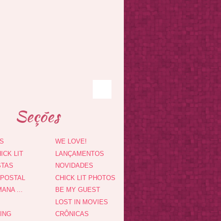
Seções
S
WE LOVE!
ICK LIT
LANÇAMENTOS
STAS
NOVIDADES
 POSTAL
CHICK LIT PHOTOS
ANA ...
BE MY GUEST
LOST IN MOVIES
DING
CRÔNICAS