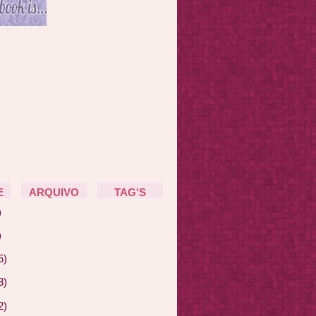
E
ARQUIVO
TAG'S
)
)
5)
3)
2)