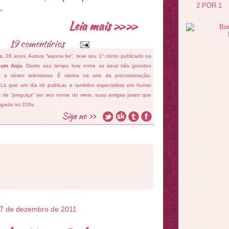
2 POR 1
.
Leia mais »»
19 comentários
fa, 28 anos. Autora “wanna be”, teve seu 1° conto publicado na
 um Anjo
. Divide seu tempo livre entre os seus três grandes
ema e séries televisivas. É rainha na arte da procrastinação,
 Lit que um dia irá publicar, e também especialista em humor
ar de “preguiça” ser seu nome do meio, suas amigas juram que
ligada no 220v.
 27 de dezembro de 2011