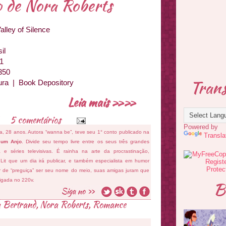
o de Nora Roberts
alley of Silence
il
1
350
Trans
ra | Book Depository
Leia mais »»
5 comentários
Powered by
fa, 28 anos. Autora “wanna be”, teve seu 1° conto publicado na
Transla
 um Anjo
. Divide seu tempo livre entre os seus três grandes
ema e séries televisivas. É rainha na arte da procrastinação,
 Lit que um dia irá publicar, e também especialista em humor
ar de “preguiça” ser seu nome do meio, suas amigas juram que
ligada no 220v.
B
a Bertrand
,
Nora Roberts
,
Romance