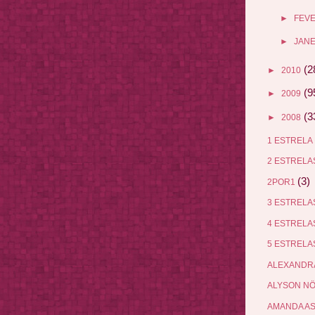
►
FEV
►
JANE
(2
►
2010
(9
►
2009
(3
►
2008
1 ESTRELA
2 ESTREL
(3)
2POR1
3 ESTREL
4 ESTREL
5 ESTREL
ALEXANDR
ALYSON N
AMANDA A