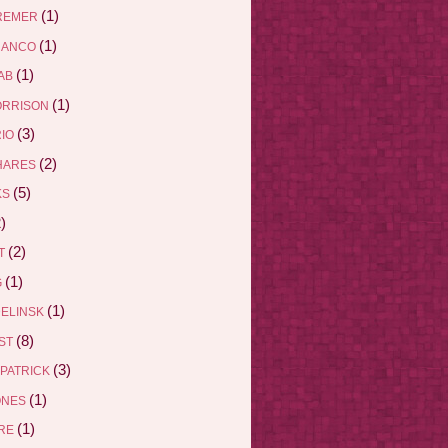
(1)
REMER
(1)
RANCO
(1)
AB
(1)
ORRISON
(3)
RIO
(2)
HARES
(5)
KS
)
(2)
ET
(1)
G
(1)
DELINSK
(8)
EST
(3)
ZPATRICK
(1)
ONES
(1)
DRE