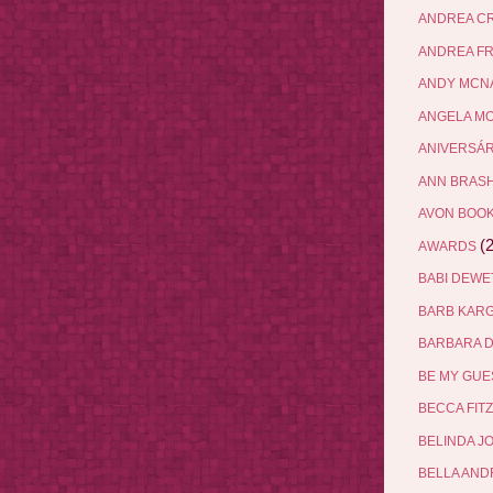
ANDREA C
ANDREA F
ANDY MCN
ANGELA M
ANIVERSÁ
ANN BRAS
AVON BOO
(2
AWARDS
BABI DEW
BARB KAR
BARBARA 
BE MY GU
BECCA FIT
BELINDA J
BELLA AN