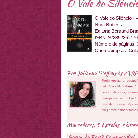
O Vale do Silênci
O Vale do Silêncio - V
Nora Roberts
Editora: Bertrand Bras
ISBN: 978852861470
Número de páginas: 
Onde Comprar: Cultu
Por
Julianna Steffens
às
23:46
Florianopolitana, geogra
coletânea
Meu Amor é
vícios: literatura, cin
principalmente do Chick
auto-depreciativo. Apes
ela parece estar sempre 
Marcadores:
5 Estrelas
,
Editor
Gostou do Post? Compartilhe!