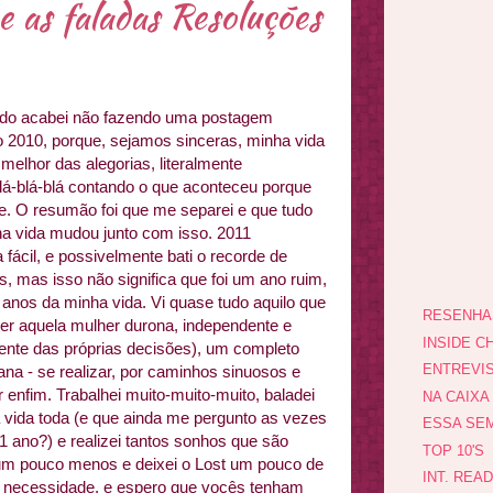
e as faladas Resoluções
do acabei não fazendo uma postagem
 2010, porque, sejamos sinceras, minha vida
 melhor das alegorias, literalmente
lá-blá-blá contando o que aconteceu porque
abe. O resumão foi que me separei e que tudo
a vida mudou junto com isso. 2011
 fácil, e possivelmente bati o recorde de
, mas isso não significa que foi um ano ruim,
 anos da minha vida. Vi quase tudo aquilo que
RESENHA
er aquela mulher durona, independente e
INSIDE CH
lmente das próprias decisões), um completo
ENTREVI
iana - se realizar, por caminhos sinuosos e
 enfim. Trabalhei muito-muito-muito, baladei
NA CAIXA
a vida toda (e que ainda me pergunto as vezes
ESSA SEM
1 ano?) e realizei tantos sonhos que são
TOP 10'S
i um pouco menos e deixei o Lost um pouco de
INT. REA
r necessidade, e espero que vocês tenham