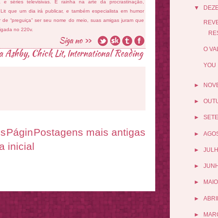
ema e séries televisivas. É rainha na arte da procrastinação,
▼
DEZ
 Lit que um dia irá publicar, e também especialista em humor
ar de “preguiça” ser seu nome do meio, suas amigas juram que
REVE
ligada no 220v.
RE
O VA
a Ashby
,
Chick Lit
,
International Reading
YOU 
►
NOV
►
OUT
►
SET
es
Págin
Postagens mais antigas
►
AGO
a inicial
►
JUL
►
JUN
►
MAIO
►
ABRI
►
MAR