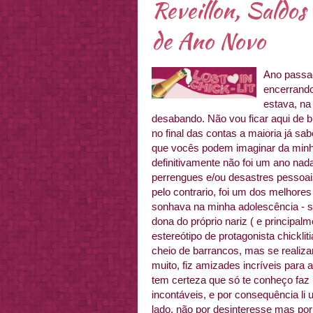
Reveillon, Saldos 
de Ano Novo
Ano passa
encerrando
estava, na
desabando. Não vou ficar aqui de b
no final das contas a maioria já s
que vocês podem imaginar da minh
definitivamente não foi um ano nada
perrengues e/ou desastres pessoais
pelo contrario, foi um dos melhores
sonhava na minha adolescência - s
dona do próprio nariz ( e principa
estereótipo de protagonista chicklit
cheio de barrancos, mas se realizar
muito, fiz amizades incríveis para 
tem certeza que só te conheço faz 
incontáveis, e por consequência l
lado, não por desinteresse mas po