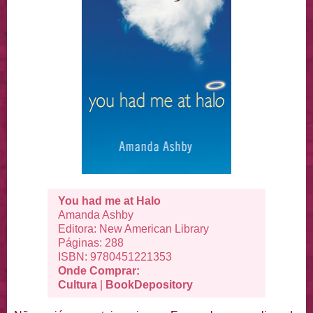
You had me at Halo
Amanda Ashby
Editora:
New American Library
Páginas: 288
ISBN:
9780451221353
Onde Comprar:
Cultura
|
BookDepository