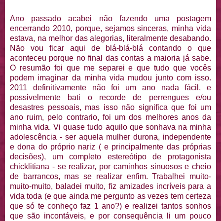
Ano passado acabei não fazendo uma postagem
encerrando 2010, porque, sejamos sinceras, minha vida
estava, na melhor das alegorias, literalmente desabando.
Não vou ficar aqui de blá-blá-blá contando o que
aconteceu porque no final das contas a maioria já sabe.
O resumão foi que me separei e que tudo que vocês
podem imaginar da minha vida mudou junto com isso.
2011 definitivamente não foi um ano nada fácil, e
possivelmente bati o recorde de perrengues e/ou
desastres pessoais, mas isso não significa que foi um
ano ruim, pelo contrario, foi um dos melhores anos da
minha vida. Vi quase tudo aquilo que sonhava na minha
adolescência - ser aquela mulher durona, independente
e dona do próprio nariz ( e principalmente das próprias
decisões), um completo estereótipo de protagonista
chicklitiana - se realizar, por caminhos sinuosos e cheio
de barrancos, mas se realizar enfim. Trabalhei muito-
muito-muito, baladei muito, fiz amizades incríveis para a
vida toda (e que ainda me pergunto as vezes tem certeza
que só te conheço faz 1 ano?) e realizei tantos sonhos
que são incontáveis, e por consequência li um pouco