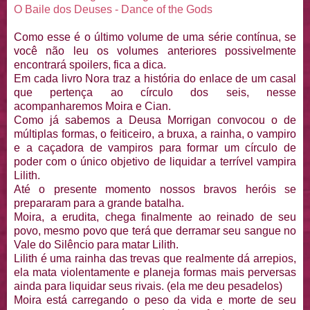
O Baile dos Deuses - Dance of the Gods
Como esse é o último volume de uma série contínua, se
você não leu os volumes anteriores possivelmente
encontrará spoilers, fica a dica.
Em cada livro Nora traz a história do enlace de um casal
que pertença ao círculo dos seis, nesse
acompanharemos Moira e Cian.
Como já sabemos a Deusa Morrigan convocou o de
múltiplas formas, o feiticeiro, a bruxa, a rainha, o vampiro
e a caçadora de vampiros para formar um círculo de
poder com o único objetivo de liquidar a terrível vampira
Lilith.
Até o presente momento nossos bravos heróis se
prepararam para a grande batalha.
Moira, a erudita, chega finalmente ao reinado de seu
povo, mesmo povo que terá que derramar seu sangue no
Vale do Silêncio para matar Lilith.
Lilith é uma rainha das trevas que realmente dá arrepios,
ela mata violentamente e planeja formas mais perversas
ainda para liquidar seus rivais. (ela me deu pesadelos)
Moira está carregando o peso da vida e morte de seu