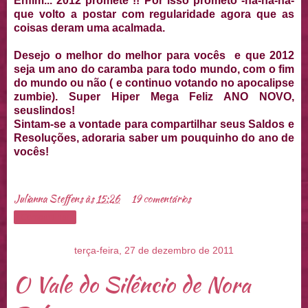
Enfim... 2012 promete !! Por isso prometo -ha-ha-ha-
que volto a postar com regularidade agora que as
coisas deram uma acalmada.
Desejo o melhor do melhor para vocês e que 2012
seja um ano do caramba para todo mundo, com o fim
do mundo ou não ( e continuo votando no apocalipse
zumbie). Super Hiper Mega Feliz ANO NOVO,
seuslindos!
Sintam-se a vontade para compartilhar seus Saldos e
Resoluções, adoraria saber um pouquinho do ano de
vocês!
Julianna Steffens
às
15:26
19 comentários
Compartilhar
terça-feira, 27 de dezembro de 2011
O Vale do Silêncio de Nora