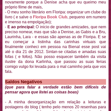
novamente porque a Denise acha que eu queimo meu
próprio filme de mais,
- O meu sonho literário em Floripa: organizar um clube do
livro ( e salve o
Floripa Book Club
, pequeno em numero
e imenso na empolgação);
-
E ao principal:
O inicio de grandes amizades, que nem
preciso nomear, mas que são a Denise, as Gabis e a Bru,
Laurinha, Lara - e essas são apenas as de Floripa. E se
eu começar a listinha das carinhas virtuais que
finalmente conheci em pessoa na Bienal esse post vai
até o dia 21 de 2012. Sintan-se citadas e amadas suas
fofas ( e fofos). Não posso esquecer também da visita
ilustre da dona Karlinha, que passou as suas ferias
comigo vulgo foi levada para o mal caminho pela que vos
fala.
Saldos Negativos
(que para falar a verdade estão bem difíceis de
pensar agora que listei as coisas boas)
- A minha desorganização em relação a leituras e
postagens do blog ( tenho pelo menos 20 resenhas para