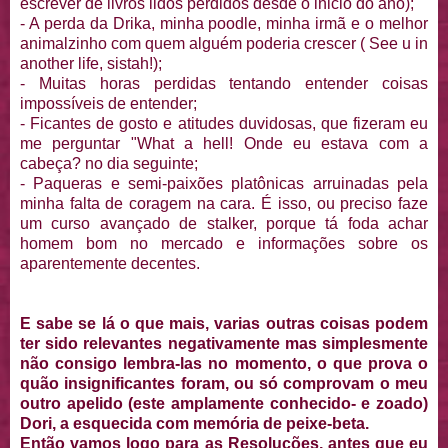
escrever de livros lidos perdidos desde o inicio do ano);
- A perda da Drika, minha poodle, minha irmã e o melhor
animalzinho com quem alguém poderia crescer ( See u in
another life, sistah!);
- Muitas horas perdidas tentando entender coisas
impossíveis de entender;
- Ficantes de gosto e atitudes duvidosas, que fizeram eu
me perguntar "What a hell! Onde eu estava com a
cabeça? no dia seguinte;
- Paqueras e semi-paixões platônicas arruinadas pela
minha falta de coragem na cara. É isso, ou preciso faze
um curso avançado de stalker, porque tá foda achar
homem bom no mercado e informações sobre os
aparentemente decentes.
E sabe se lá o que mais, varias outras coisas podem
ter sido relevantes negativamente mas simplesmente
não consigo lembra-las no momento, o que prova o
quão insignificantes foram, ou só comprovam o meu
outro apelido (este amplamente conhecido- e zoado)
Dori, a esquecida com memória de peixe-beta.
Então vamos logo para as Resoluções, antes que eu