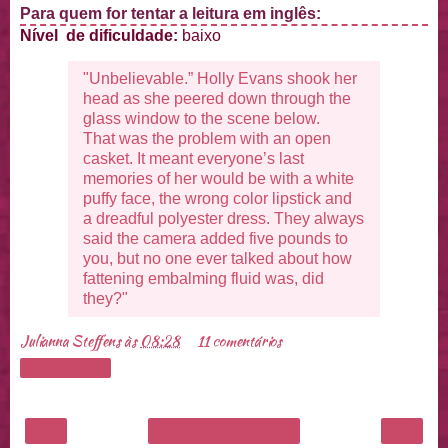
Para quem for tentar a leitura em inglês:
Nível de dificuldade:
baixo
"Unbelievable.” Holly Evans shook her
head as she peered down through the
glass window to the scene below.
That was the problem with an open
casket. It meant everyone’s last
memories of her would be with a white
puffy face, the wrong color lipstick and
a dreadful polyester dress. They always
said the camera added five pounds to
you, but no one ever talked about how
fattening embalming fluid was, did
they?"
Julianna Steffens
às
08:28
11 comentários
Compartilhar
‹
›
Página inicial