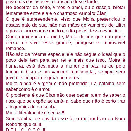
povo nas costas e está cansada desse fardo.
No decorrer da série, vimos o amor, ou o desejo, brotar
lentamente entre ela e o charmoso vampiro Cian.
O que é surpreendente, visto que Moira presenciou o
assassinato de sua mãe nas mãos de vampiros de Lilith
e possui um enorme medo e ódio pelos dessa espécie.
Com a iminência da morte, Moira decide que não pode
deixar de viver esse grande, perigoso e improvável
romance.
Não são da mesma espécie, ele não segue o ideal que o
povo dela tem para ser rei e mais que isso, Moira é
humana, está destinada a morrer em batalha ou pelo
tempo e Cian é um vampiro, um imortal, sempre será
jovem e incapaz de gerar herdeiros.
Moira ainda é virgem e não pretende ir a batalha sem
saber como é o amor.
O problema é que Cian não quer ceder, além de saber o
risco que se expõe ao amá-la, sabe que não é certo tirar
a ingenuidade da rainha.
Moira literalmente o seduz!!!
Sem sombra de dúvida esse foi o melhor livro da Nora
Roberts que eu li.
D E L I C I O S O !!!