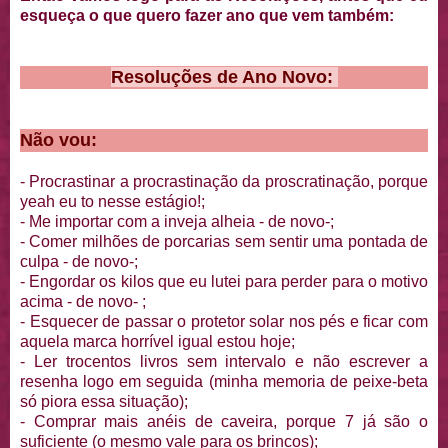
esqueça o que quero fazer ano que vem também:
Resoluções de Ano Novo:
Não vou:
- Procrastinar a procrastinação da proscratinação, porque
yeah eu to nesse estágio!;
- Me importar com a inveja alheia - de novo-;
- Comer milhões de porcarias sem sentir uma pontada de
culpa - de novo-;
- Engordar os kilos que eu lutei para perder para o motivo
acima - de novo- ;
- Esquecer de passar o protetor solar nos pés e ficar com
aquela marca horrível igual estou hoje;
- Ler trocentos livros sem intervalo e não escrever a
resenha logo em seguida (minha memoria de peixe-beta
só piora essa situação);
- Comprar mais anéis de caveira, porque 7 já são o
suficiente (o mesmo vale para os brincos);