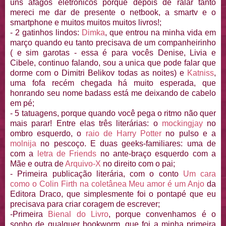
uns afagos eletrônicos porque depois de ralar tanto
mereci me dar de presente o netbook, a smartv e o
smartphone e muitos muitos muitos livros!;
- 2 gatinhos lindos:
Dimka
, que entrou na minha vida em
março quando eu tanto precisava de um companheirinho
( e sim garotas - essa é para vocês Denise, Livia e
Cibele, continuo falando, sou a unica que pode falar que
dorme com o Dimitri Belikov todas as noites) e
Katniss
,
uma fofa recém chegada há muito esperada, que
honrando seu nome badass está me deixando de cabelo
em pé;
- 5 tatuagens, porque quando você pega o ritmo não quer
mais parar! Entre elas três literárias: o
mockingjay
no
ombro esquerdo, o
raio de Harry Potter
no pulso e a
molnija
no pescoço. E duas geeks-familiares: uma de
com a
letra de Friends
no ante-braço esquerdo com a
Mãe e outra de
Arquivo-X
no direito com o pai;
- Primeira publicação literária, com o conto
Um cara
como o Colin Firth na coletânea Meu amor é um Anjo
da
Editora Draco, que simplesmente foi o pontapé que eu
precisava para criar coragem de escrever;
-Primeira
Bienal do Livro
, porque convenhamos é o
sonho de qualquer bookworm, que foi a minha primeira