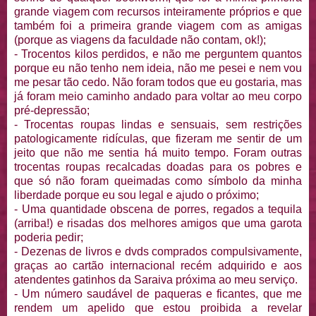
grande viagem com recursos inteiramente próprios e que
também foi a primeira grande viagem com as amigas
(porque as viagens da faculdade não contam, ok!);
- Trocentos kilos perdidos, e não me perguntem quantos
porque eu não tenho nem ideia, não me pesei e nem vou
me pesar tão cedo. Não foram todos que eu gostaria, mas
já foram meio caminho andado para voltar ao meu corpo
pré-depressão;
- Trocentas roupas lindas e sensuais, sem restrições
patologicamente ridículas, que fizeram me sentir de um
jeito que não me sentia há muito tempo. Foram outras
trocentas roupas recalcadas doadas para os pobres e
que só não foram queimadas como símbolo da minha
liberdade porque eu sou legal e ajudo o próximo;
- Uma quantidade obscena de porres, regados a tequila
(arriba!) e risadas dos melhores amigos que uma garota
poderia pedir;
- Dezenas de livros e dvds comprados compulsivamente,
graças ao cartão internacional recém adquirido e aos
atendentes gatinhos da Saraiva próxima ao meu serviço.
- Um número saudável de paqueras e ficantes, que me
rendem um apelido que estou proibida a revelar