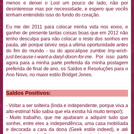
menos e deixei o Lost um pouco de lado, não por
desinteresse mas por necessidade, e espero que vocês
tenham entendido isso do fundo do coração.
Eu me dei 2011 para colocar minha vida nos eixos, e
ganhei de presente tantas coisas boas que em 2012 não
tenho desculpa para não colocar o resto dos sonhos em
pauta, até porque talvez seja a ultima oportunidade antes
do fim do mundo - ou do apocalipse zumbie /
my-wish-
just-because-i-want-a-daryl-dixon-for-me
. Por isso parto
agora para a minha parte preferida da minha postagem
preferida de final de ano, os Saldos e Resoluções para o
Ano Novo, no maior estilo Bridget Jones.
Saldos Positivos:
- Voltar a ser solteira (linda e independente, porque viva a
alto-estima! Não sabia que ela existia há muito tempo!);
- Muito trabalho, que me ajudaram a adquirir tudo que
sonhei, entre eles a independência, uma casa mobiliada
e decorada a cara da dona (Geek estile indeed), e até