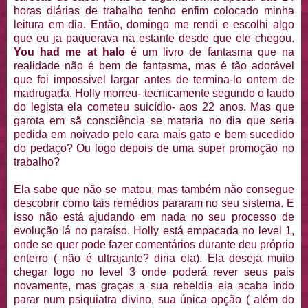
horas diárias de trabalho tenho enfim colocado minha
leitura em dia. Então, domingo me rendi e escolhi algo
que eu ja paquerava na estante desde que ele chegou.
You had me at halo
é um livro de fantasma que na
realidade não é bem de fantasma, mas é tão adorável
que foi impossivel largar antes de termina-lo ontem de
madrugada. Holly morreu- tecnicamente segundo o laudo
do legista ela cometeu suicídio- aos 22 anos. Mas que
garota em sã consciência se mataria no dia que seria
pedida em noivado pelo cara mais gato e bem sucedido
do pedaço? Ou logo depois de uma super promoção no
trabalho?
Ela sabe que não se matou, mas também não consegue
descobrir como tais remédios pararam no seu sistema. E
isso não está ajudando em nada no seu processo de
evolução lá no paraíso. Holly está empacada no level 1,
onde se quer pode fazer comentários durante deu próprio
enterro ( não é ultrajante? diria ela). Ela deseja muito
chegar logo no level 3 onde poderá rever seus pais
novamente, mas graças a sua rebeldia ela acaba indo
parar num psiquiatra divino, sua única opção ( além do