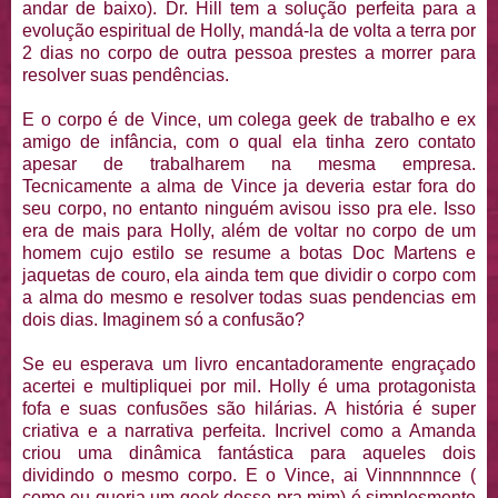
andar de baixo). Dr. Hill tem a solução perfeita para a
evolução espiritual de Holly, mandá-la de volta a terra por
2 dias no corpo de outra pessoa prestes a morrer para
resolver suas pendências.
E o corpo é de Vince, um colega geek de trabalho e ex
amigo de infância, com o qual ela tinha zero contato
apesar de trabalharem na mesma empresa.
Tecnicamente a alma de Vince ja deveria estar fora do
seu corpo, no entanto ninguém avisou isso pra ele. Isso
era de mais para Holly, além de voltar no corpo de um
homem cujo estilo se resume a botas Doc Martens e
jaquetas de couro, ela ainda tem que dividir o corpo com
a alma do mesmo e resolver todas suas pendencias em
dois dias. Imaginem só a confusão?
Se eu esperava um livro encantadoramente engraçado
acertei e multipliquei por mil. Holly é uma protagonista
fofa e suas confusões são hilárias. A história é super
criativa e a narrativa perfeita. Incrivel como a Amanda
criou uma dinâmica fantástica para aqueles dois
dividindo o mesmo corpo. E o Vince, ai Vinnnnnnce (
como eu queria um geek desse pra mim) é simplesmente