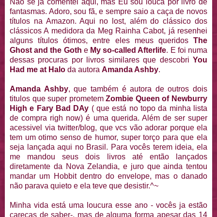
Não se já comentei aqui, mas Eu sou louca por livro de
fantasmas. Adoro, sou fã, e sempre saio a caça de novos
títulos na Amazon. Aqui no lost, além do clássico dos
clássicos A medidora da Meg Rainha Cabot, já resenhei
alguns títulos ótimos, entre eles meus queridos
The
Ghost and the Goth
e
My so-called Afterlife
. E foi numa
dessas procuras por livros similares que descobri
You
Had me at Halo
da autora
Amanda Ashby
.
Amanda Ashby
, que também é autora de outros dois
titulos que super prometem
Zombie Queen of Newburry
High e Fary Bad DAy
( que está no topo da minha lista
de compra righ now) é uma querida. Além de ser super
acessivel via twitter/blog, que vcs vão adorar porque ela
tem um otimo senso de humor, super torço para que ela
seja lançada aqui no Brasil. Para vocês terem ideia, ela
me mandou seus dois livros até então lançados
diretamente da Nova Zelandia, e juro que ainda tentou
mandar um Hobbit dentro do envelope, mas o danado
não parava quieto e ela teve que desistir.^~
Minha vida está uma loucura esse ano - vocês ja estão
carecas de saber-, mas de alguma forma apesar das 14