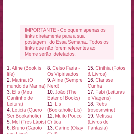
IMPORTANTE - Coloquem apenas os
links diretamente para a sua
postagem do Essa Semana.. Todos os
links que não forem referentes ao
Meme serão deletados.
1.
Aline (Book is
8.
Celso Faria -
15.
Cinthia (Fotos
life)
Os Vipirisados
& Livros)
2.
Marina (O
9.
Aline (Sempre
16.
Clarisse
mundo da Marina)
Nerd)
Cunha
3.
Elis (Meu
10.
João (The
17.
Fabi (Leituras
Cantinho de
Eater of Books)
e Viagens)
Leitura)
11.
Lis
18.
Rebs
4.
Letí
cia (Quero
(Bookaholic Lis)
(rosesnwine)
Ser Bookaholic)
12.
Muito Pouco
19.
Melissa
5.
Mel (Tres Lá
pis)
Crí
tica
(Livros de
6.
Bruno (Garoto
13.
Carine (Okay
Fantasia)
dos Livrs)
Cult)