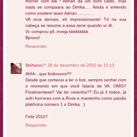
morrer com ele ! Adrian dá um bom caldo, mas
nada se compaara ao Dimka..... Ainda n entendo
como existem team Adrian..............
VA vicia demais, eh impressionante! Td na sua
cabeça se resume a essa serie quando vc lê..
Vc comprou pll, inveja kkkkkkkkk
Bjoooo!
Responder
Stéfanni.*
28 de dezembro de 2010 às 12:13
Ahhh...que lindooooo!!!!
Desde que comecei a ler o lost, sempre sonhei com
o momento em que você falaria de VA. OMG!!
Finalmenteee!! Vai ter resenha?? Eu já li todos, já
sofri horrores com a Rose e mantenho como paixão
platônica número 1 o Dimka. :}
Feliz 2011!!
Responder