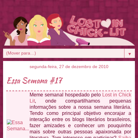
▼
segunda-feira, 27 de dezembro de 2010
Essa Semana #17
Meme semanal hospedado pelo
Lost in Chick
Lit
, onde compartilhamos pequenas
informações sobre a nossa semana literária.
Tendo como principal objetivo encorajar a
interação entre os blogs literários brasileiros,
fazer amizades e conhecer um pouquinho
mais sobre outras pessoas apaixonada por
literatura. Tem interesse em participar?
Saiba