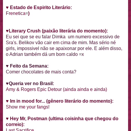
♥
Estado de Espirito Literário:
Frenetica=
)
♥
Literary Crush
(paixão literária do momento):
Eu sei que se eu falar Dimka um numero excessivo de
Sra's. Belikov vão cair em cima de mim. Mas sério né
girls, impossivel não se apaixonar por ele. E além disso,
o Adrian também dá um bom caldo =x
♥ Feito da Semana:
Comer chocolates de mais conta?
♥Queria ver no Brasil:
Amy & Rogers Epic Detour (ainda ainda e ainda)
♥
Im in mood for... (gênero literário do momento):
Show me your fangs!
♥
Hey Mr, Postman (ultima coisinha que chegou do
correio):
Last Sacrifice