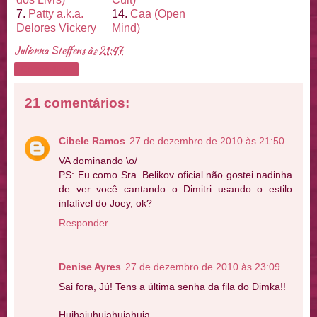
7.
Patty a.k.a.
14.
Caa (Open
Delores Vickery
Mind)
Julianna Steffens
às
21:47
Compartilhar
21 comentários:
Cibele Ramos
27 de dezembro de 2010 às 21:50
VA dominando \o/
PS: Eu como Sra. Belikov oficial não gostei nadinha
de ver você cantando o Dimitri usando o estilo
infalível do Joey, ok?
Responder
Denise Ayres
27 de dezembro de 2010 às 23:09
Sai fora, Jú! Tens a última senha da fila do Dimka!!
Huihaiuhuiahuiahuia