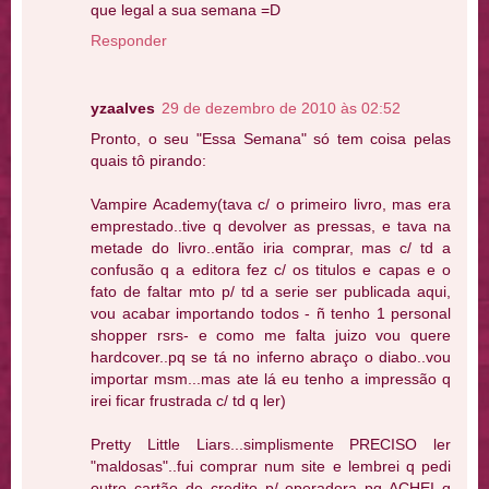
que legal a sua semana =D
Responder
yzaalves
29 de dezembro de 2010 às 02:52
Pronto, o seu "Essa Semana" só tem coisa pelas
quais tô pirando:
Vampire Academy(tava c/ o primeiro livro, mas era
emprestado..tive q devolver as pressas, e tava na
metade do livro..então iria comprar, mas c/ td a
confusão q a editora fez c/ os titulos e capas e o
fato de faltar mto p/ td a serie ser publicada aqui,
vou acabar importando todos - ñ tenho 1 personal
shopper rsrs- e como me falta juizo vou quere
hardcover..pq se tá no inferno abraço o diabo..vou
importar msm...mas ate lá eu tenho a impressão q
irei ficar frustrada c/ td q ler)
Pretty Little Liars...simplismente PRECISO ler
"maldosas"..fui comprar num site e lembrei q pedi
outro cartão de credito p/ operadora pq ACHEI q