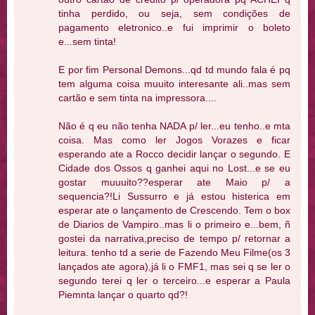
tinha perdido, ou seja, sem condições de
pagamento eletronico..e fui imprimir o boleto
e...sem tinta!
E por fim Personal Demons...qd td mundo fala é pq
tem alguma coisa muuito interesante ali..mas sem
cartão e sem tinta na impressora....
Não é q eu não tenha NADA p/ ler...eu tenho..e mta
coisa. Mas como ler Jogos Vorazes e ficar
esperando ate a Rocco decidir lançar o segundo. E
Cidade dos Ossos q ganhei aqui no Lost...e se eu
gostar muuuito??esperar ate Maio p/ a
sequencia?!Li Sussurro e já estou histerica em
esperar ate o lançamento de Crescendo. Tem o box
de Diarios de Vampiro..mas li o primeiro e...bem, ñ
gostei da narrativa,preciso de tempo p/ retornar a
leitura. tenho td a serie de Fazendo Meu Filme(os 3
lançados ate agora),já li o FMF1, mas sei q se ler o
segundo terei q ler o terceiro...e esperar a Paula
Piemnta lançar o quarto qd?!