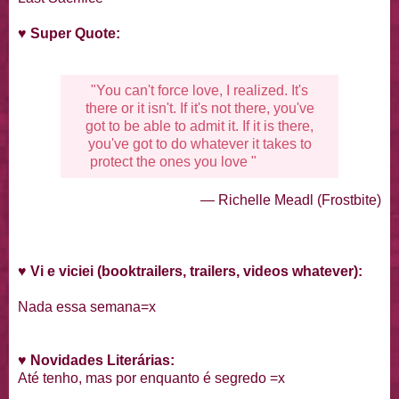
♥
Super Quote:
"You can't force love, I realized. It's
there or it isn't. If it's not there, you've
got to be able to admit it. If it is there,
you've got to do whatever it takes to
protect the ones you love "
— Richelle Meadl (Frostbite)
♥
Vi e viciei (booktrailers, trailers, videos whatever):
Nada essa semana=x
♥
Novidades Literárias
:
Até tenho, mas por enquanto é segredo =x