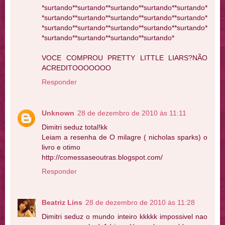
*surtando**surtando**surtando**surtando**surtando*
*surtando**surtando**surtando**surtando**surtando*
*surtando**surtando**surtando**surtando**surtando*
*surtando**surtando**surtando**surtando*
VOCE COMPROU PRETTY LITTLE LIARS?NÃO
ACREDITOOOOOOO
Responder
Unknown
28 de dezembro de 2010 às 11:11
Dimitri seduz total!kk
Leiam a resenha de O milagre ( nicholas sparks) o
livro e otimo
http://comessaseoutras.blogspot.com/
Responder
Beatriz Lins
28 de dezembro de 2010 às 11:28
Dimitri seduz o mundo inteiro kkkkk impossivel nao