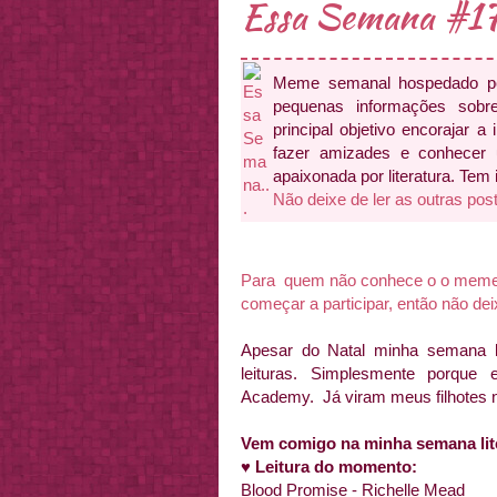
Essa Semana #1
Meme semanal hospedado 
pequenas informações sobr
principal objetivo encorajar a 
fazer amizades e conhecer
apaixonada por literatura. Tem
Não deixe de ler as outras pos
Para quem não conhece o o meme ai
começar a participar, então não de
Apesar do Natal minha semana lit
leituras. Simplesmente porque
Academy. Já viram meus filhotes 
Vem comigo na minha semana liter
♥
Leitura do momento:
Blood Promise - Richelle Mead