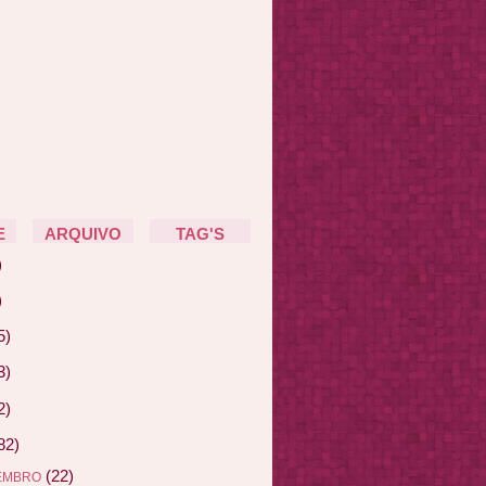
E
ARQUIVO
TAG'S
)
)
5)
3)
2)
82)
(22)
EMBRO