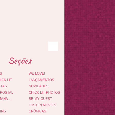
Seções
S
WE LOVE!
ICK LIT
LANÇAMENTOS
STAS
NOVIDADES
 POSTAL
CHICK LIT PHOTOS
ANA ...
BE MY GUEST
LOST IN MOVIES
DING
CRÔNICAS