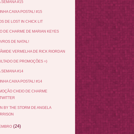
 SEMANA #15
INHA CAIXA POSTAL! #15
OS DE LOST IN CHICK LIT
O DE CHARME DE MARIAN KEYES
IVROS DE NATAL!
RÂMIDE VERMELHA DE RICK RIORDAN
LTADO DE PROMOÇÕES =)
 SEMANA #14
INHA CAIXA POSTAL! #14
MOÇÃO CHEIO DE CHARME
TWITTER
N BY THE STORM DE ANGELA
RRISON
(24)
EMBRO