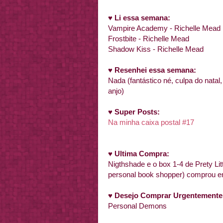
♥
Li essa semana:
Vampire Academy - Richelle Mead
Frostbite - Richelle Mead
Shadow Kiss - Richelle Mead
♥
Resenhei essa semana:
Nada (fantástico né, culpa do nata
anjo)
♥
Super Posts:
Na minha caixa postal #17
♥
Ultima Compra:
Nigthshade e o box 1-4 de Prety Li
personal book shopper) comprou 
♥
Desejo Comprar Urgentemente
Personal Demons