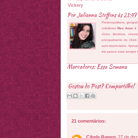
Vickery
Por
Julianna Steffens
às
21:47
Florianopolitana, geogra
coletânea
Meu Amor é
vícios: literatura, cin
principalmente do Chick
auto-depreciativo. Apes
ela parece estar sempre 
Marcadores:
Essa Semana
Gostou do Post? Compartilhe!
21 comentários:
Cibele Ramos
27 de dez