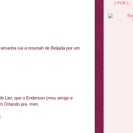
2 POR 1
l, amanha sai a resenah de Beijada por um
ttle Lier, que o Enderson (meu amigo e
em Orlando pra mim.
: