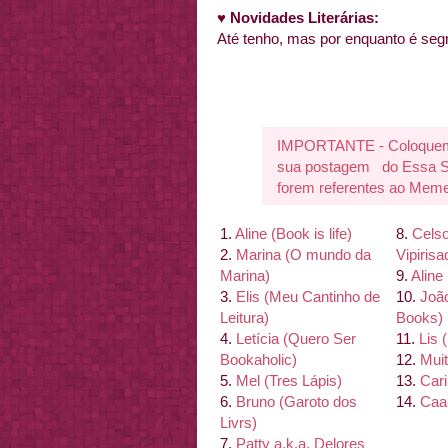
♥
Novidades Literárias
:
Até tenho, mas por enquanto é seg
IMPORTANTE - Coloquem a
sua postagem do Essa Se
forem referentes ao Meme
1.
Aline (Book is life)
8.
Celso
2.
Marina (O mundo da
Vipiris
Marina)
9.
Aline
3.
Elis (Meu Cantinho de
10.
João
Leitura)
Books)
4.
Letí
cia (Quero Ser
11.
Lis 
Bookaholic)
12.
Mui
5.
Mel (Tres Lá
pis)
13.
Car
6.
Bruno (Garoto dos
14.
Caa
Livrs)
7.
Patty a.k.a. Delores