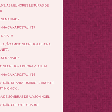
10'S: AS MELHORES LEITURAS DE
10
 SEMANA #17
INHA CAIXA POSTAL! #17
 NATAL!!!
LAÇÃO AMIGO SECRETO EDITORA
ANETA
 SEMANA #16
O SECRETO - EDITORA PLANETA
INHA CAIXA POSTAL! #16
OÇÃO DE ANIVERSÁRIO - 2 ANOS DE
T IN CHICK...
A DE SOMBRAS DE ALYSON NOEL
MOÇÃO CHEIO DE CHARME