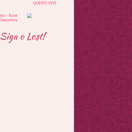
QUERO VER
Siga o Lost!