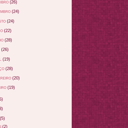
(26)
UBRO
(24)
EMBRO
(24)
STO
(22)
HO
(28)
HO
(26)
(19)
L
(28)
ÇO
(20)
EREIRO
(19)
IRO
5)
3)
(5)
(2)
AS