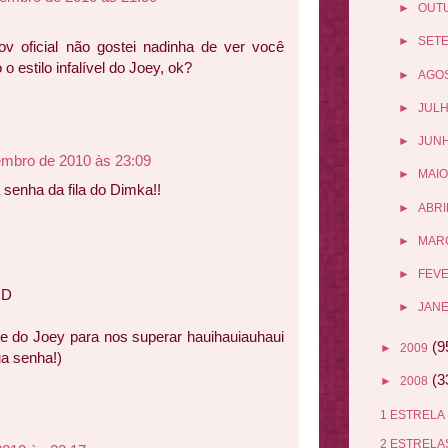
►
OUT
►
SET
v oficial não gostei nadinha de ver você
o estilo infalível do Joey, ok?
►
AGO
►
JUL
►
JUN
embro de 2010 às 23:09
►
MAIO
a senha da fila do Dimka!!
►
ABRI
►
MAR
►
FEV
:D
►
JANE
me do Joey para nos superar hauihauiauhaui
(9
►
2009
a senha!)
(3
►
2008
1 ESTRELA
2 ESTREL