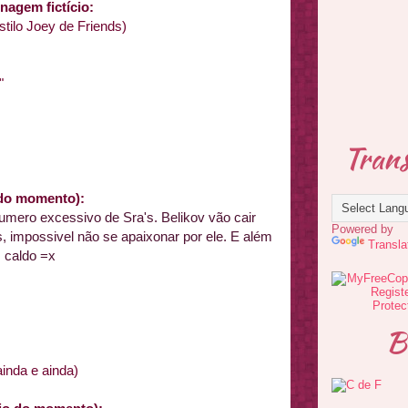
agem fictício:
stilo Joey de Friends)
"
Trans
a do momento):
umero excessivo de Sra's. Belikov vão cair
Powered by
, impossivel não se apaixonar por ele. E além
Transla
 caldo =x
B
inda e ainda)