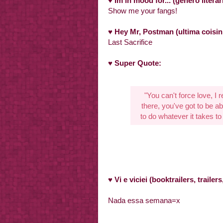
♥
Im in mood for... (gênero liter
Show me your fangs!
♥
Hey Mr, Postman (ultima coisin
Last Sacrifice
♥
Super Quote:
"You can't force love, I rea
there, you've got to be able
to do whatever it take
♥
Vi e viciei (booktrailers, traile
Nada essa semana=x