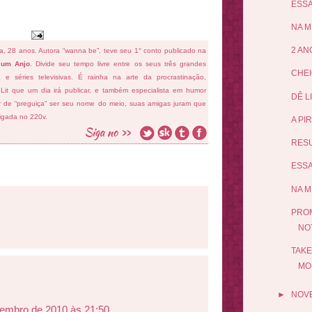
ESSA
NA M
2 AN
fa, 28 anos. Autora “wanna be”, teve seu 1° conto publicado na
 um Anjo
. Divide seu tempo livre entre os seus três grandes
CHEI
ema e séries televisivas. É rainha na arte da procrastinação,
 Lit que um dia irá publicar, e também especialista em humor
DÊ L
ar de “preguiça” ser seu nome do meio, suas amigas juram que
ligada no 220v.
A PI
RESU
ESSA
NA M
PRO
NO
TAKE
MO
►
NOV
embro de 2010 às 21:50