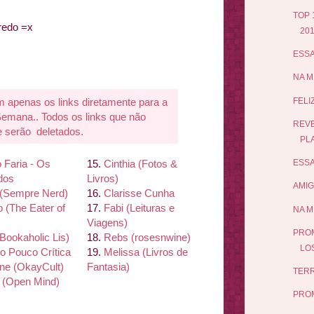
TOP 
redo =x
20
ESSA
NA M
penas os links diretamente para a
FELIZ
mana.. Todos os links que não
REVE
 serão deletados.
PL
 Faria - Os
15.
Cinthia (Fotos &
ESSA
ados
Livros)
AMIG
 (Sempre Nerd)
16.
Clarisse Cunha
 (The Eater of
17.
Fabi (Leituras e
NA M
Viagens)
PROM
(Bookaholic Lis)
18.
Rebs (rosesnwine)
LOS
to Pouco Crí
tica
19.
Melissa (Livros de
ine (Okay
Cult)
Fantasia)
TERR
 (Open Mind)
PRO