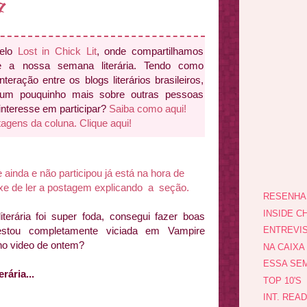
7
pelo
Lost in Chick Lit
, onde compartilhamos
e a nossa semana literária. Tendo como
interação entre os blogs literários brasileiros,
 um pouquinho mais sobre outras pessoas
 interesse em participar?
Saiba como aqui!
tagens da coluna. Clique aqui!
nda e não participou já está na hora de
ixe de ler a postagem explicando a seção.
RESENHA
INSIDE CH
erária foi super foda, consegui fazer boas
 estou completamente viciada em Vampire
ENTREVI
no video de ontem?
NA CAIXA
ESSA SEM
ária...
TOP 10'S
INT. REA