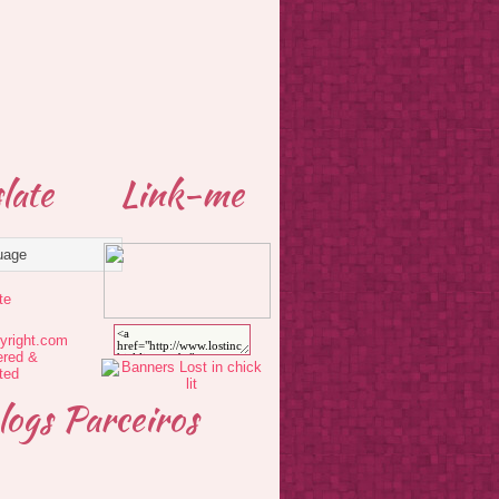
late
Link-me
te
logs Parceiros