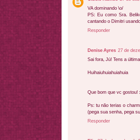
VA dominando \o/
PS: Eu como Sra. Beliko
cantando o Dimitri usando 
Responder
Denise Ayres
27 de dez
Sai fora, Jú! Tens a últim
Huihaiuhuiahuiahuia
Que bom que vc gostou! 
Ps: tu não terias o char
(pega sua senha, pega su
Responder