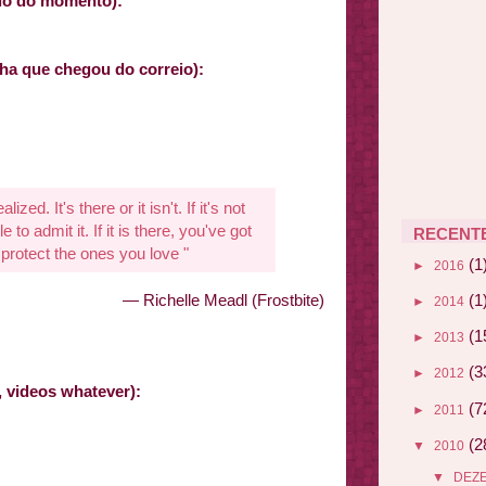
ário do momento):
ha que chegou do correio):
lized. It's there or it isn't. If it's not
 to admit it. If it is there, you've got
RECENT
s to protect the ones you love "
(1
►
2016
(1
— Richelle Meadl (Frostbite)
►
2014
(1
►
2013
(3
►
2012
rs, videos whatever):
(7
►
2011
(2
▼
2010
▼
DEZ