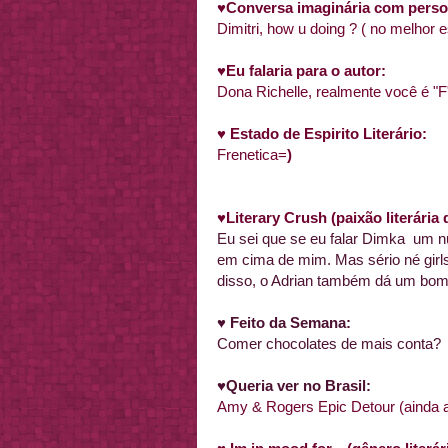
♥
Conversa imaginária com person
Dimitri, how u doing ? ( no melhor e
♥
Eu falaria para o autor:
Dona Richelle, realmente você é "F
♥
Estado de Espirito Literário:
Frenetica=
)
♥
Literary Crush
(paixão literári
Eu sei que se eu falar Dimka um n
em cima de mim. Mas sério né girls
disso, o Adrian também dá um bom
♥ Feito da Semana:
Comer chocolates de mais conta?
♥Queria ver no Brasil:
Amy & Rogers Epic Detour (ainda a