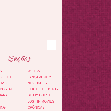
Seções
S
WE LOVE!
ICK LIT
LANÇAMENTOS
STAS
NOVIDADES
 POSTAL
CHICK LIT PHOTOS
ANA ...
BE MY GUEST
LOST IN MOVIES
DING
CRÔNICAS