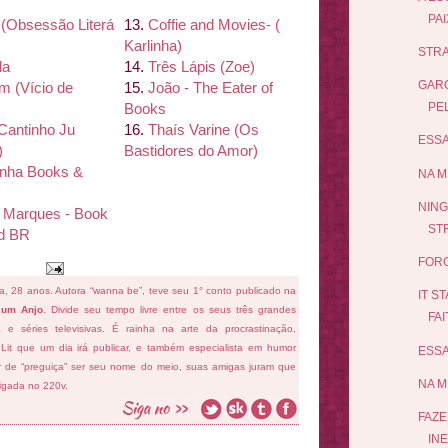
PA
(
Obsessão Literá
13.
Coffie and Movies- (
Karlinha)
STRA
la
14.
Três Lá
pis (Zoe)
GARO
am (Ví
cio de
15.
João - The Eater of
Books
PEL
Cantinho Ju
16.
Thaís Varine (Os
ESSA
)
Bastidores do Amor)
linha Books &
NA M
NIN
l Marques - Book
ST
ed BR
FORG
fa, 28 anos. Autora “wanna be”, teve seu 1° conto publicado na
IT S
 um Anjo
. Divide seu tempo livre entre os seus três grandes
FA
ema e séries televisivas. É rainha na arte da procrastinação,
 Lit que um dia irá publicar, e também especialista em humor
ESSA
ar de “preguiça” ser seu nome do meio, suas amigas juram que
NA M
ligada no 220v.
FAZE
INE