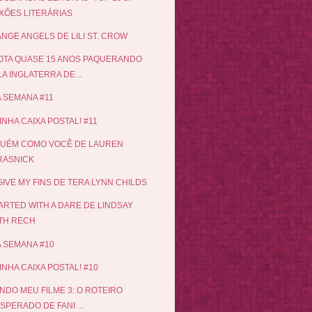
IXÕES LITERÁRIAS
NGE ANGELS DE LILI ST. CROW
TA QUASE 15 ANOS PAQUERANDO
A INGLATERRA DE...
 SEMANA #11
INHA CAIXA POSTAL! #11
GUÉM COMO VOCÊ DE LAUREN
RASNICK
IVE MY FINS DE TERA LYNN CHILDS
TARTED WITH A DARE DE LINDSAY
ITH RECH
 SEMANA #10
INHA CAIXA POSTAL! #10
NDO MEU FILME 3: O ROTEIRO
SPERADO DE FANI ...