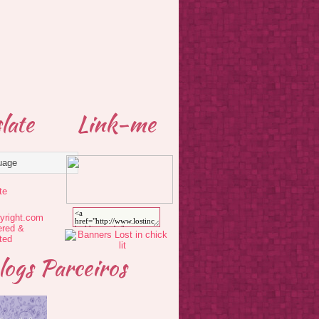
late
Link-me
te
logs Parceiros