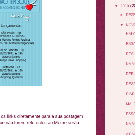
(2
▼
2010
►
DEZ
▼
NOV
HALO
ESSA
RES
NA M
DEBU
DESA
DIÁR
MALD
ESSA
s links diretamente para a sua postagem
que não forem referentes ao Meme serão
NA M
A ES