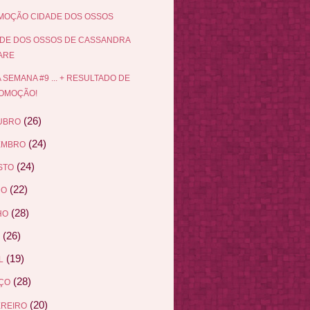
MOÇÃO CIDADE DOS OSSOS
DE DOS OSSOS DE CASSANDRA
ARE
 SEMANA #9 ... + RESULTADO DE
OMOÇÃO!
(26)
UBRO
(24)
EMBRO
(24)
STO
(22)
HO
(28)
HO
(26)
(19)
L
(28)
ÇO
(20)
EREIRO