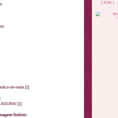
2 POR 1
am
son
dica-de-nada [2]
:
rs AGORA! [2]
agem fictício: