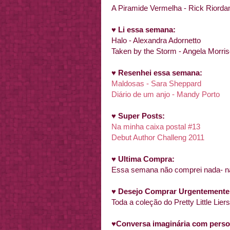
A Piramide Vermelha - Rick Riord
♥
Li essa semana:
Halo - Alexandra Adornetto
Taken by the Storm - Angela Morri
♥
Resenhei essa semana:
Maldosas - Sara Sheppard
Diário de um anjo - Mandy Porto
♥
Super Posts:
Na minha caixa postal #13
Debut Author Challeng 2011
♥
Ultima Compra:
Essa semana não comprei nada- na
♥
Desejo Comprar Urgentemente
Toda a coleção do Pretty Little Lie
♥
Conversa imaginária com person