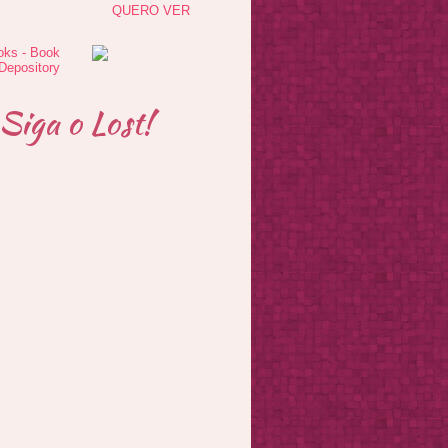
QUERO VER
Siga o Lost!