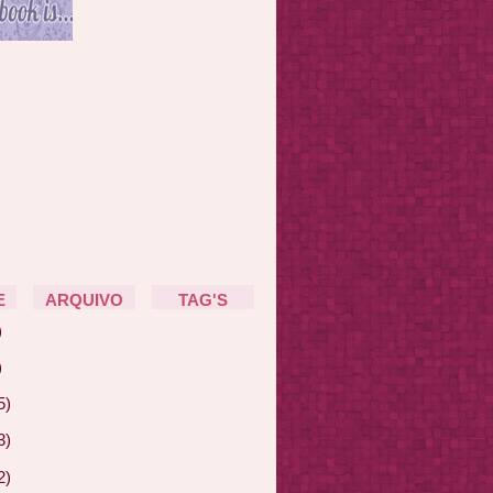
E
ARQUIVO
TAG'S
)
)
5)
3)
2)