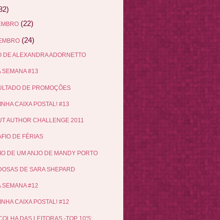
82)
(22)
EMBRO
(24)
EMBRO
 DE ALEXANDRA ADORNETTO
 SEMANA #13
ULTADO DE PROMOÇÕES
INHA CAIXA POSTAL! #13
T AUTHOR CHALLENGE 2011
FIO DE FÉRIAS
IO DE UM ANJO DE MANDY PORTO
OSAS DE SARA SHEPARD
 SEMANA #12
INHA CAIXA POSTAL! #12
COLHA DAS LEITORAS -TOP 10'S: