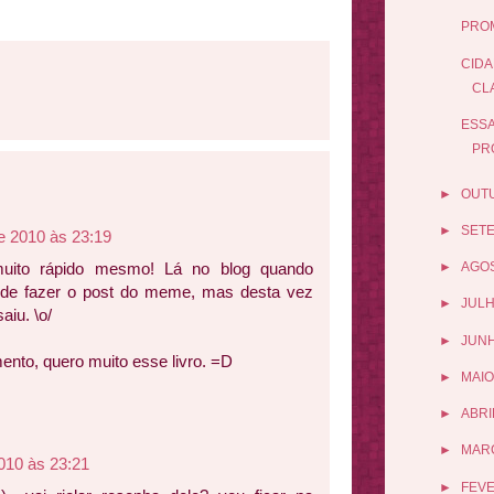
PRO
CIDA
CL
ESSA
PR
►
OUT
►
SET
e 2010 às 23:19
uito rápido mesmo! Lá no blog quando
►
AGO
de fazer o post do meme, mas desta vez
►
JUL
iu. \o/
►
JUN
ento, quero muito esse livro. =D
►
MAIO
►
ABRI
►
MAR
010 às 23:21
►
FEV