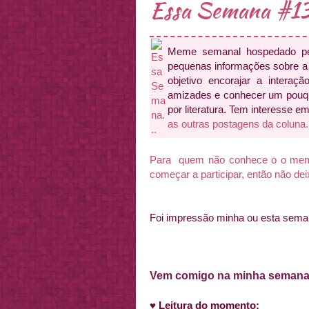
Essa Semana #1
Meme semanal hospedado p
pequenas informações sobre a 
objetivo encorajar a interação
amizades e conhecer um pouqu
por literatura. Tem interesse e
as outras postagens da coluna. 
Para quem não conhece o o meme 
começar a participar, então não de
Foi impressão minha ou esta sema
Vem comigo na minha semana li
♥
Leitura do momento: