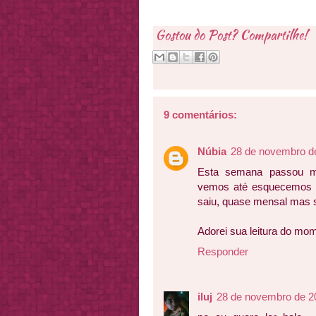
Gostou do Post? Compartilhe!
9 comentários:
Núbia
28 de novembro d
Esta semana passou m
vemos até esquecemos 
saiu, quase mensal mas sa
Adorei sua leitura do mom
Responder
iluj
28 de novembro de 2