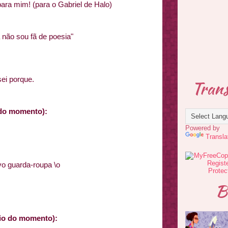
ara mim! (para o Gabriel de Halo)
a não sou fã de poesia"
ei porque.
Trans
a do momento):
Powered by
Transla
o guarda-roupa \o
B
ário do momento):