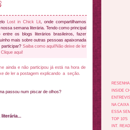
3
elo
Lost in Chick Lit
, onde compartilhamos
nossa semana literária. Tendo como principal
 entre os blogs literários brasileiros, fazer
inho mais sobre outras pessoas apaixonada
m participar?
Saiba como aqui!
Não deixe de ler
Clique aqui!
ainda e não participou já está na hora de
ixe de ler a postagem explicando a seção.
RESENHA
INSIDE CH
na passou num piscar de olhos?
ENTREVI
NA CAIXA
ESSA SEM
terária...
TOP 10'S
INT. REA