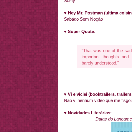
Sci-fy
♥
Hey Mr, Postman (ultima coisin
Sabádo Sem Noção
♥
Super Quote:
"That was one of the sadd
important thoughts and
barely understood."
♥
Vi e viciei (booktrailers, traile
Não vi nenhum video que me fisg
♥
Novidades Literárias
:
Datas do Lançamen