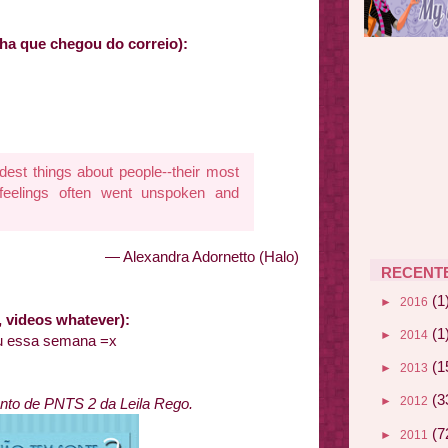
ha que chegou do correio):
est things about people--their most
 feelings often went unspoken and
— Alexandra Adornetto (Halo)
RECENT
(1
►
2016
rs, videos whatever):
(1
►
2014
ou essa semana =x
(1
►
2013
(3
►
2012
to de PNTS 2 da Leila Rego.
(7
►
2011