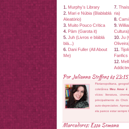
1.
Murphy's Library
7.
Thaí
s
2.
Mari e Nú
bia (Blablablá
ria)
Aleató
rio)
8.
Cami
3.
Muito Pouco Crí
tica
9.
Willi
4.
Pâm (Garota it)
Cultura)
5.
Juh (Livros e blá
blá
10.
Ju (
blá...)
Oliveira
6.
Dani Fuller (All About
11.
Tijo
Me)
Fanfics
12.
Mel
Addict
Por
Julianna Steffens
às
23:15
Florianopolitana, geogra
coletânea
Meu Amor é
vícios: literatura, cin
principalmente do Chick
auto-depreciativo. Apes
ela parece estar sempre 
Marcadores:
Essa Semana