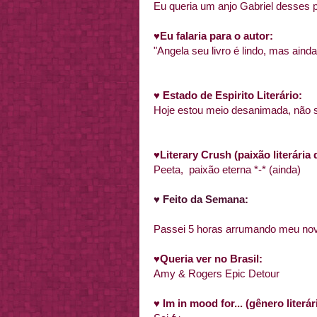
Eu queria um anjo Gabriel desses p
♥
Eu falaria para o autor:
"Angela seu livro é lindo, mas aind
♥
Estado de Espirito Literário:
Hoje estou meio desanimada, não s
♥
Literary Crush
(paixão literári
Peeta, paixão eterna *-* (ainda)
♥ Feito da Semana:
Passei 5 horas arrumando meu nov
♥
Queria ver no Brasil:
Amy & Rogers Epic Detour
♥
Im in mood for... (gênero liter