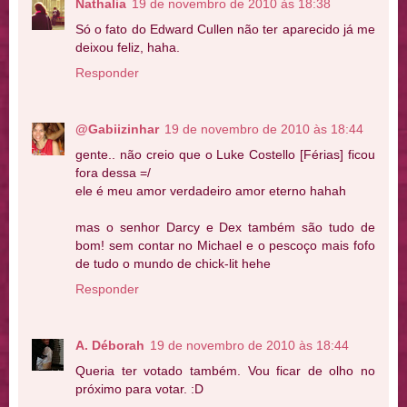
Nathalia
19 de novembro de 2010 às 18:38
Só o fato do Edward Cullen não ter aparecido já me
deixou feliz, haha.
Responder
@Gabiizinhar
19 de novembro de 2010 às 18:44
gente.. não creio que o Luke Costello [Férias] ficou
fora dessa =/
ele é meu amor verdadeiro amor eterno hahah
mas o senhor Darcy e Dex também são tudo de
bom! sem contar no Michael e o pescoço mais fofo
de tudo o mundo de chick-lit hehe
Responder
A. Déborah
19 de novembro de 2010 às 18:44
Queria ter votado também. Vou ficar de olho no
próximo para votar. :D