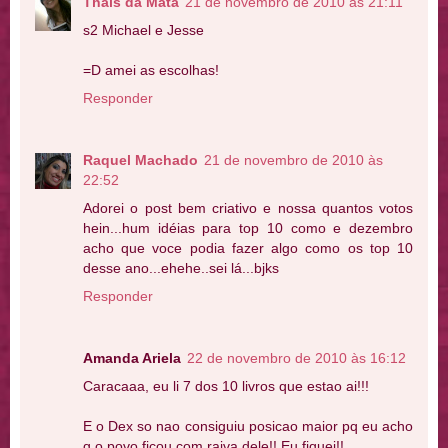
Thais da Mata
21 de novembro de 2010 às 21:11
s2 Michael e Jesse
=D amei as escolhas!
Responder
Raquel Machado
21 de novembro de 2010 às
22:52
Adorei o post bem criativo e nossa quantos votos
hein...hum idéias para top 10 como e dezembro
acho que voce podia fazer algo como os top 10
desse ano...ehehe..sei lá...bjks
Responder
Amanda Ariela
22 de novembro de 2010 às 16:12
Caracaaa, eu li 7 dos 10 livros que estao ai!!!
E o Dex so nao consiguiu posicao maior pq eu acho
q o povo ficou com raiva dele!! Eu fiquei!!