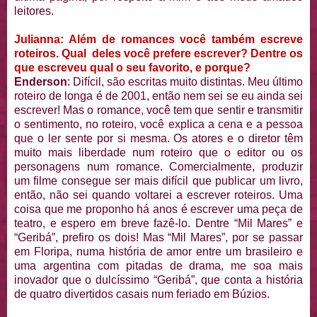
leitores.
Julianna: Além de romances você também escreve
roteiros. Qual deles você prefere escrever? Dentre os
que escreveu qual o seu favorito, e porque?
Enderson
: Difícil, são escritas muito distintas. Meu último
roteiro de longa é de 2001, então nem sei se eu ainda sei
escrever! Mas o romance, você tem que sentir e transmitir
o sentimento, no roteiro, você explica a cena e a pessoa
que o ler sente por si mesma. Os atores e o diretor têm
muito mais liberdade num roteiro que o editor ou os
personagens num romance. Comercialmente, produzir
um filme consegue ser mais difícil que publicar um livro,
então, não sei quando voltarei a escrever roteiros. Uma
coisa que me proponho há anos é escrever uma peça de
teatro, e espero em breve fazê-lo. Dentre “Mil Mares” e
“Geribá”, prefiro os dois! Mas “Mil Mares”, por se passar
em Floripa, numa história de amor entre um brasileiro e
uma argentina com pitadas de drama, me soa mais
inovador que o dulcíssimo “Geribá”, que conta a história
de quatro divertidos casais num feriado em Búzios.