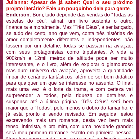
Julianna: Apesar de já saber: Qual o seu próximo
projeto literário? Fale um pouquinho dele para gente.
Enderson:
Bom, tudo depende das vendas do “Todas as
estrelas do céu”, afinal, um livro sustenta o outro,
financeira e moralmente. Mas “Três Céus”, a ser lançado,
se tudo der certo, ano que vem, conta três histórias de
amor completamente diferentes e independentes, não
fossem por um detalhe: todas se passam na aviação,
com seus protagonistas como tripulantes. A vida a
900km/h e 12mil metros de altitude pode ser muito
interessante, e o livro, além de explorar o glamouroso
mas duro universo da aviação, aproveita a quantidade
ímpar de cenários fantásticos, além de ser bem didático
para qualquer um que se interesse no assunto. O final,
mais uma vez, é o forte da trama, e com certeza vai
surpreender a todos, pela riqueza de detalhes e
suspense até a última página. “Três Céus” será bem
maior que o “Todas”, pelo menos o dobro do tamanho, e
já está pronto e sendo revisado. Em seguida, estou
escrevendo mais um romance, desta vez bem mais
tenso, intimista, e pra mim, com uma novidade grande:
será meu primeiro romance escrito em primeira pessoa.
Nem tem nome ainda, mas se passará na Escócia com