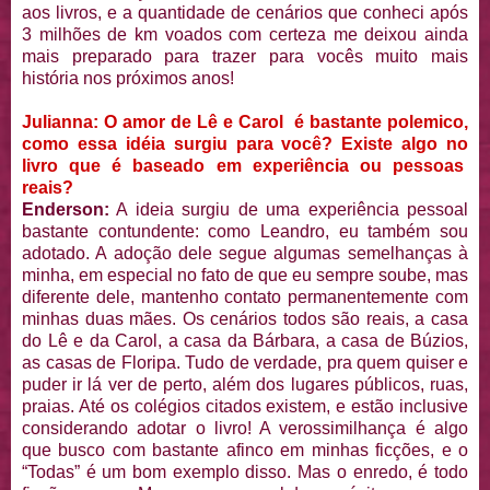
aos livros, e a quantidade de cenários que conheci após
3 milhões de km voados com certeza me deixou ainda
mais preparado para trazer para vocês muito mais
história nos próximos anos!
Julianna: O amor de Lê e Carol é bastante polemico,
como essa idéia surgiu para você? Existe algo no
livro que é baseado em experiência ou pessoas
reais?
Enderson:
A ideia surgiu de uma experiência pessoal
bastante contundente: como Leandro, eu também sou
adotado. A adoção dele segue algumas semelhanças à
minha, em especial no fato de que eu sempre soube, mas
diferente dele, mantenho contato permanentemente com
minhas duas mães. Os cenários todos são reais, a casa
do Lê e da Carol, a casa da Bárbara, a casa de Búzios,
as casas de Floripa. Tudo de verdade, pra quem quiser e
puder ir lá ver de perto, além dos lugares públicos, ruas,
praias. Até os colégios citados existem, e estão inclusive
considerando adotar o livro! A verossimilhança é algo
que busco com bastante afinco em minhas ficções, e o
“Todas” é um bom exemplo disso. Mas o enredo, é todo