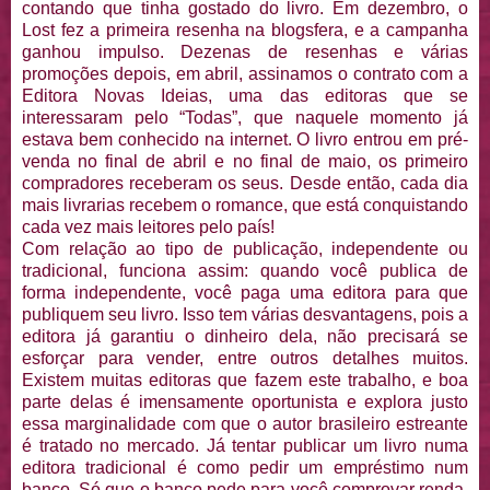
contando que tinha gostado do livro. Em dezembro, o
Lost fez a primeira resenha na blogsfera, e a campanha
ganhou impulso. Dezenas de resenhas e várias
promoções depois, em abril, assinamos o contrato com a
Editora Novas Ideias, uma das editoras que se
interessaram pelo “Todas”, que naquele momento já
estava bem conhecido na internet. O livro entrou em pré-
venda no final de abril e no final de maio, os primeiro
compradores receberam os seus. Desde então, cada dia
mais livrarias recebem o romance, que está conquistando
cada vez mais leitores pelo país!
Com relação ao tipo de publicação, independente ou
tradicional, funciona assim: quando você publica de
forma independente, você paga uma editora para que
publiquem seu livro. Isso tem várias desvantagens, pois a
editora já garantiu o dinheiro dela, não precisará se
esforçar para vender, entre outros detalhes muitos.
Existem muitas editoras que fazem este trabalho, e boa
parte delas é imensamente oportunista e explora justo
essa marginalidade com que o autor brasileiro estreante
é tratado no mercado. Já tentar publicar um livro numa
editora tradicional é como pedir um empréstimo num
banco. Só que o banco pede para você comprovar renda,