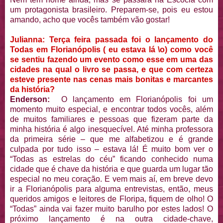
um protagonista brasileiro. Preparem-se, pois eu estou
amando, acho que vocês também vão gostar!
Julianna: Terça feira passada foi o lançamento do
Todas em Florianópolis ( eu estava lá \o) como você
se sentiu fazendo um evento como esse em uma das
cidades na qual o livro se passa, e que com certeza
esteve presente nas cenas mais bonitas e marcantes
da história?
Enderson:
O lançamento em Florianópolis foi um
momento muito especial, e encontrar todos vocês, além
de muitos familiares e pessoas que fizeram parte da
minha história é algo inesquecível. Até minha professora
da primeira série – que me alfabetizou e é grande
culpada por tudo isso – estava lá! É muito bom ver o
“Todas as estrelas do céu” ficando conhecido numa
cidade que é chave da história e que guarda um lugar tão
especial no meu coração. E vem mais aí, em breve devo
ir a Florianópolis para alguma entrevistas, então, meus
queridos amigos e leitores de Floripa, fiquem de olho! O
“Todas” ainda vai fazer muito barulho por estes lados! O
próximo lançamento é na outra cidade-chave,