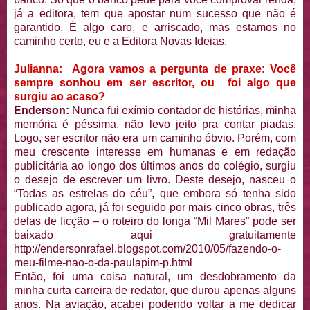
já a editora, tem que apostar num sucesso que não é
garantido. É algo caro, e arriscado, mas estamos no
caminho certo, eu e a Editora Novas Ideias.
Julianna: Agora vamos a pergunta de praxe: Você
sempre sonhou em ser escritor, ou foi algo que
surgiu ao acaso?
Enderson:
Nunca fui exímio contador de histórias, minha
memória é péssima, não levo jeito pra contar piadas.
Logo, ser escritor não era um caminho óbvio. Porém, com
meu crescente interesse em humanas e em redação
publicitária ao longo dos últimos anos do colégio, surgiu
o desejo de escrever um livro. Deste desejo, nasceu o
“Todas as estrelas do céu”, que embora só tenha sido
publicado agora, já foi seguido por mais cinco obras, três
delas de ficção – o roteiro do longa “Mil Mares” pode ser
baixado aqui gratuitamente
http://endersonrafael.blogspot.com/2010/05/fazendo-o-
meu-filme-nao-o-da-paulapim-p.html
Então, foi uma coisa natural, um desdobramento da
minha curta carreira de redator, que durou apenas alguns
anos. Na aviação, acabei podendo voltar a me dedicar