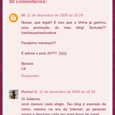
30 comentários:
lili
11 de dezembro de 2009 às 16:29
Nossa, que legal!! E isso que a Vinha já ganhou
uma promoção do meu blog! Sortuda!!!!
hauhauauhauhuahua
Parabéns meninas!!!!
E adorei o post Jú!!!!!! :))))))
Bjsssss
Lili
Responder
Rachel S.
11 de dezembro de 2009 às 16:34
Oi Julianna,
você merece cada elogio. Teu blog é exemplo de
como, mesmo na era da Internet, as pessoas
amam e devoram cada vez mais livros de papel.