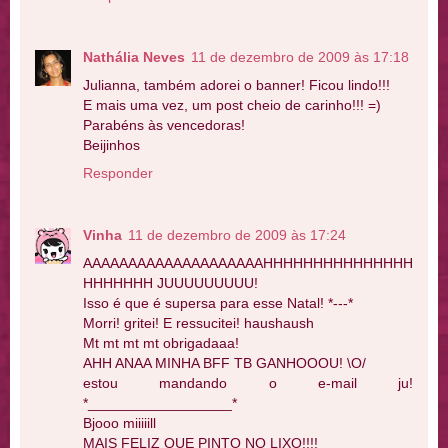
Nathália Neves
11 de dezembro de 2009 às 17:18
Julianna, também adorei o banner! Ficou lindo!!!
E mais uma vez, um post cheio de carinho!!! =)
Parabéns às vencedoras!
Beijinhos
Responder
Vinha
11 de dezembro de 2009 às 17:24
AAAAAAAAAAAAAAAAAAAAHHHHHHHHHHHHHHH
HHHHHHH JUUUUUUUUU!
Isso é que é supersa para esse Natal! *---*
Morri! gritei! E ressucitei! haushaush
Mt mt mt mt obrigadaaa!
AHH ANAA MINHA BFF TB GANHOOOU! \O/
estou mandando o e-mail ju!
*__________________*
Bjooo miiiiill
MAIS FELIZ QUE PINTO NO LIXO!!!!