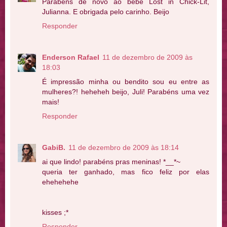
Parabéns de novo ao bebê Lost in Chick-Lit,
Julianna. E obrigada pelo carinho. Beijo
Responder
Enderson Rafael
11 de dezembro de 2009 às
18:03
É impressão minha ou bendito sou eu entre as
mulheres?! heheheh beijo, Juli! Parabéns uma vez
mais!
Responder
GabiB.
11 de dezembro de 2009 às 18:14
ai que lindo! parabéns pras meninas! *__*~
queria ter ganhado, mas fico feliz por elas
ehehehehe
kisses ;*
Responder