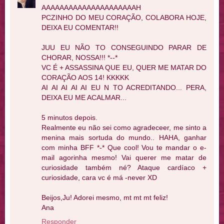
AAAAAAAAAAAAAAAAAAAAAH
PCZINHO DO MEU CORAÇÃO, COLABORA HOJE,
DEIXA EU COMENTAR!!
JUU EU NÃO TO CONSEGUINDO PARAR DE
CHORAR, NOSSA!!! *--*
VC É + ASSASSINA QUE EU, QUER ME MATAR DO
CORAÇÃO AOS 14! KKKKK
AI AI AI AI AI EU N TO ACREDITANDO... PERA,
DEIXA EU ME ACALMAR...
5 minutos depois.
Realmente eu não sei como agradeceer, me sinto a
menina mais sortuda do mundo.. HAHA, ganhar
com minha BFF *-* Que cool! Vou te mandar o e-
mail agorinha mesmo! Vai querer me matar de
curiosidade também né? Ataque cardíaco +
curiosidade, cara vc é má -never XD
Beijos,Ju! Adorei mesmo, mt mt mt feliz!
Ana
Responder