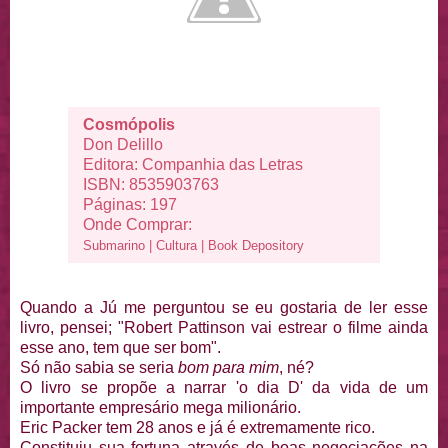
Cosmópolis
Don Delillo
Editora: Companhia das Letras
ISBN: 8535903763
Páginas: 197
Onde Comprar:
Submarino
|
Cultura
|
Book Depository
Quando a Jú me perguntou se eu gostaria de ler esse
livro, pensei; "Robert Pattinson vai estrear o filme ainda
esse ano, tem que ser bom".
Só não sabia se seria
bom para mim
, né?
O livro se propõe a narrar 'o dia D' da vida de um
importante empresário mega milionário.
Eric Packer tem 28 anos e já é extremamente rico.
Constituiu sua fortuna através de boas negociações na