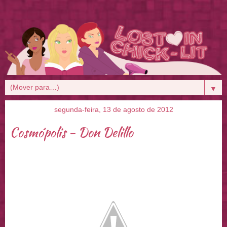
▼
segunda-feira, 13 de agosto de 2012
Cosmópolis - Don Delillo