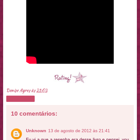
Denise Ayres
às
21:03
Compartilhar
10 comentários:
Unknown
13 de agosto de 2012 às 21:41
Eu vi a que a resenha era desse livro e pensei, vou