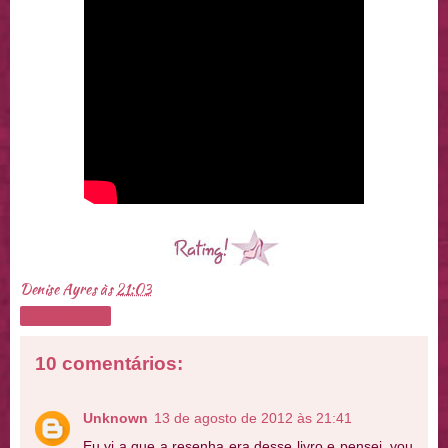
Denise Ayres
às
21:03
Compartilhar
10 comentários:
Unknown
13 de agosto de 2012 às 21:41
Eu vi a que a resenha era desse livro e pensei, vou