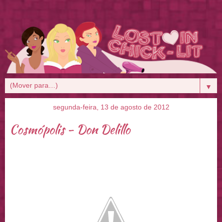
▼
segunda-feira, 13 de agosto de 2012
Cosmópolis - Don Delillo