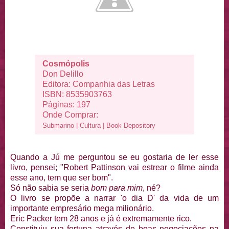
Cosmópolis
Don Delillo
Editora: Companhia das Letras
ISBN: 8535903763
Páginas: 197
Onde Comprar:
Submarino
|
Cultura
|
Book Depository
Quando a Jú me perguntou se eu gostaria de ler esse
livro, pensei; "Robert Pattinson vai estrear o filme ainda
esse ano, tem que ser bom".
Só não sabia se seria
bom para mim
, né?
O livro se propõe a narrar 'o dia D' da vida de um
importante empresário mega milionário.
Eric Packer tem 28 anos e já é extremamente rico.
Constituiu sua fortuna através de boas negociações na