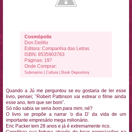
Cosmópolis
Don Delillo
Editora: Companhia das Letras
ISBN: 8535903763
Páginas: 197
Onde Comprar:
Submarino
|
Cultura
|
Book Depository
Quando a Jú me perguntou se eu gostaria de ler esse
livro, pensei; "Robert Pattinson vai estrear o filme ainda
esse ano, tem que ser bom".
Só não sabia se seria
bom para mim
, né?
O livro se propõe a narrar 'o dia D' da vida de um
importante empresário mega milionário.
Eric Packer tem 28 anos e já é extremamente rico.
Constituiu sua fortuna através de boas negociações na