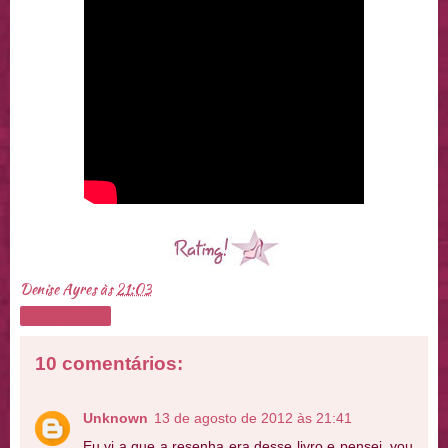
Denise Ayres
às
21:03
Compartilhar
10 comentários:
Unknown
13 de agosto de 2012 às 21:41
Eu vi a que a resenha era desse livro e pensei, vou