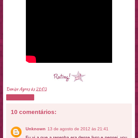
Denise Ayres
às
21:03
Compartilhar
10 comentários:
Unknown
13 de agosto de 2012 às 21:41
Eu vi a que a resenha era desse livro e pensei, vou