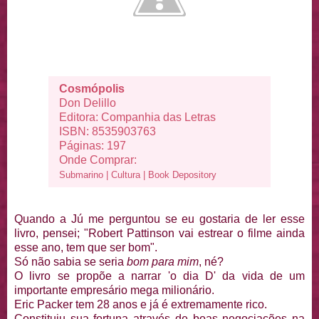
Cosmópolis
Don Delillo
Editora: Companhia das Letras
ISBN: 8535903763
Páginas: 197
Onde Comprar:
Submarino
|
Cultura
|
Book Depository
Quando a Jú me perguntou se eu gostaria de ler esse
livro, pensei; "Robert Pattinson vai estrear o filme ainda
esse ano, tem que ser bom".
Só não sabia se seria
bom para mim
, né?
O livro se propõe a narrar 'o dia D' da vida de um
importante empresário mega milionário.
Eric Packer tem 28 anos e já é extremamente rico.
Constituiu sua fortuna através de boas negociações na