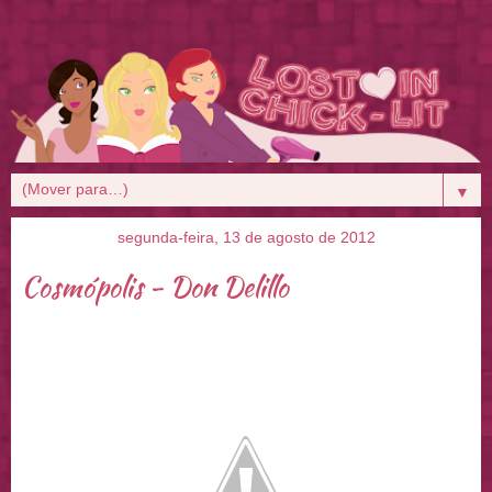
▼
segunda-feira, 13 de agosto de 2012
Cosmópolis - Don Delillo