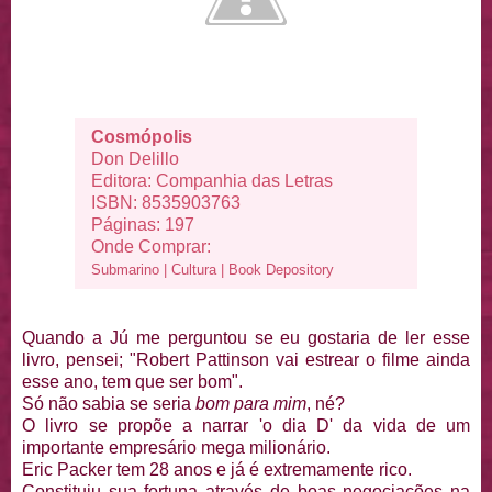
Cosmópolis
Don Delillo
Editora: Companhia das Letras
ISBN: 8535903763
Páginas: 197
Onde Comprar:
Submarino
|
Cultura
|
Book Depository
Quando a Jú me perguntou se eu gostaria de ler esse
livro, pensei; "Robert Pattinson vai estrear o filme ainda
esse ano, tem que ser bom".
Só não sabia se seria
bom para mim
, né?
O livro se propõe a narrar 'o dia D' da vida de um
importante empresário mega milionário.
Eric Packer tem 28 anos e já é extremamente rico.
Constituiu sua fortuna através de boas negociações na