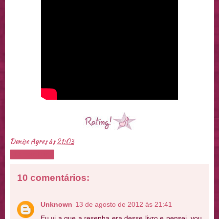
Denise Ayres
às
21:03
Compartilhar
10 comentários:
Unknown
13 de agosto de 2012 às 21:41
Eu vi a que a resenha era desse livro e pensei, vou