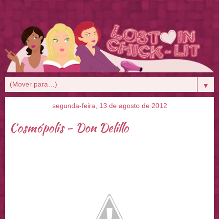
▼
segunda-feira, 13 de agosto de 2012
Cosmópolis - Don Delillo