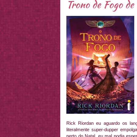
Trono de Fogo de
Rick Riordan eu aguardo os lan
literalmente super-dupper empol
perto do Natal, eu mal podia espe