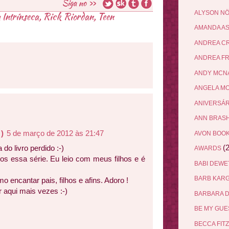
ALYSON N
 Intrínseca
,
Rick Riordan
,
Teen
AMANDA A
ANDREA C
ANDREA F
ANDY MCN
ANGELA M
ANIVERSÁ
ANN BRAS
)
5 de março de 2012 às 21:47
AVON BOO
(2
 do livro perdido :-)
AWARDS
 essa série. Eu leio com meus filhos e é
BABI DEW
BARB KAR
encantar pais, filhos e afins. Adoro !
 aqui mais vezes :-)
BARBARA 
BE MY GU
BECCA FIT