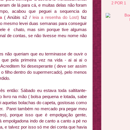
2 POR 1
ceram de lá para cá, e muitas delas não foram
 tempo, acabou que peguei a sequencia do
a
( Anúbis s2 /
leia a resenha do Lost)
faz
so mesmo levei duas semanas para conseguir
e ele é chato, mas sim porque tive algumas
inal de contas, se não tivesse meu nome não
s não queriam que eu terminasse de ouvir o
 que pela primeira vez na vida - ai ai ai o
! Acreditem foi desesperante ( deve ser assim
o filho dentro do supermercado), pelo menos
rdido.
ês então: Sábado eu estava toda saltitante-
o livro na mão ( bolsa pequena e lotada, sabe
rei aquelas bolachas do capeta, gostosas como
ser. Parei também no mercado pra pegar meu
ero), porque isso que é empolgação gente,
lá empolgadona indo de canto a canto a pé no
na, e talvez por isso só me dei conta que havia