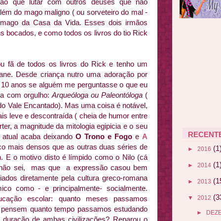
erão que lutar com outros deuses que não
ém do mago maligno ( ou sorveteiro do mal -
or mago da Casa da Vida. Esses dois irmãos
ns bocados, e como todos os livros do tio Rick
ou fã de todos os livros do Rick e tenho um
Kane. Desde criança nutro uma adoração por
s 10 anos se alguém me perguntasse o que eu
va com orgulho:
Arqueóloga ou Paleontóloga
(
o Vale Encantado). Mas uma coisa é notável,
is leve e descontraída ( cheia de humor entre
ter, a magnitude da mitologia egipicia e o seu
RECENT
a atual acaba deixando
O Trono e Fogo
e
A
co mais densos que as outras duas séries de
(1
►
2016
. E o motivo disto é límpido como o Nilo (cá
(1
►
2014
eu não sei, mas que a expressão casou bem
iados diretamente pela cultura greco-romana
(1
►
2013
ômico como - e principalmente- socialmente.
(3
ucação escolar: quanto meses passamos
▼
2012
 pensem quanto tempo passamos estudando
►
DEZ
e duração de ambas civilizações? Reparou o