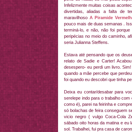
Infelizmente muitas coisas aconte
divertidas, aliadas a falta de
maravilhoso
A Piramide Vermelh
pouco mais de duas semanas . Is
terminá-lo, e não, não foi porqu
peripécias no meio do caminho, af
seria Julianna Steffens.
Estava até pensando que os deuse
relato de Sadie e Carter! Acabou
desespero- eu perdi um livro. Sim
quando a mãe percebe que perdeu 
foi quando eu descobri que tinha pe
Deixa eu contar/desabar para voc
serelepe indo para o trabalho com 
como é), parei na feirinha e comp
só bolachas de feira conseguem 
vicio negro ( vulgo Coca-Cola Z
sábado oito horas da matina e eu 
sol. Trabalhei, fui pra casa de caro