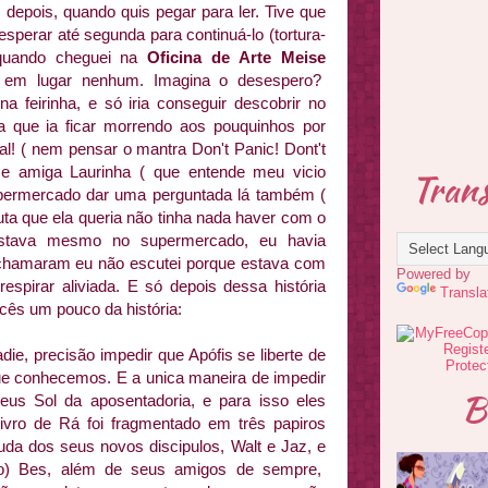
s depois, quando quis pegar para ler. Tive que
esperar até segunda para continuá-lo (tortura-
n quando cheguei na
Oficina de Arte Meise
va em lugar nenhum. Imagina o desespero?
na feirinha, e só iria conseguir descobrir no
va que ia ficar morrendo aos pouquinhos por
tal! ( nem pensar o mantra Don't Panic! Dont't
, e amiga Laurinha ( que entende meu vicio
Trans
supermercado dar uma perguntada lá também (
ruta que ela queria não tinha nada haver com o
estava mesmo no supermercado, eu havia
chamaram eu não escutei porque estava com
Powered by
espirar aliviada. E só depois dessa história
Transla
cês um pouco da história:
adie, precisão impedir que Apófis se liberte de
ue conhecemos. E a unica maneira de impedir
B
Deus Sol da aposentadoria, e para isso eles
vro de Rá foi fragmentado em três papiros
da dos seus novos discipulos, Walt e Jaz, e
ão) Bes, além de seus amigos de sempre,