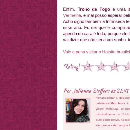
Enfim,
Trono de Fogo
é uma se
Vermelha
, e mal posso esperar pel
Acho digno também a Intrínseca te
esse ano. Eu sei que é complica
agenda do cara é foda, porque ele
vai dizer que não seria um sonho te
Vale a pena visitar o Hotsite brasilei
Por
Julianna Steffens
às
21:41
Florianopolitana, geogra
coletânea
Meu Amor é
vícios: literatura, cin
principalmente do Chick
auto-depreciativo. Apes
ela parece estar sempre 