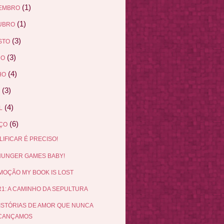
(1)
EMBRO
(1)
UBRO
(3)
STO
(3)
HO
(4)
HO
(3)
(4)
L
(6)
ÇO
LIFICAR É PRECISO!
 HUNGER GAMES BABY!
OÇÃO MY BOOK IS LOST
1: A CAMINHO DA SEPULTURA
ISTÓRIAS DE AMOR QUE NUNCA
CANÇAMOS