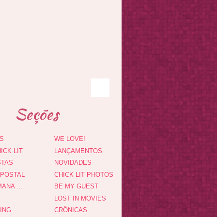
Seções
S
WE LOVE!
ICK LIT
LANÇAMENTOS
STAS
NOVIDADES
 POSTAL
CHICK LIT PHOTOS
ANA ...
BE MY GUEST
LOST IN MOVIES
DING
CRÔNICAS