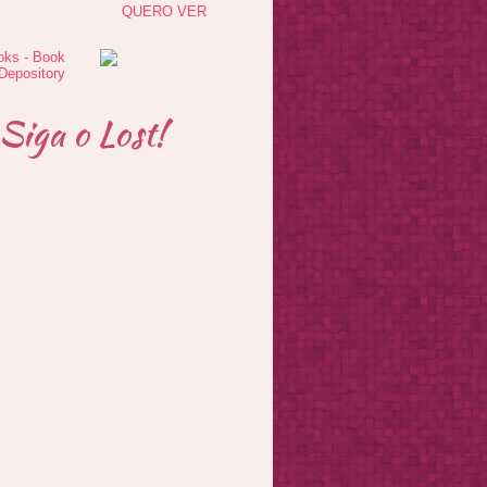
QUERO VER
Siga o Lost!