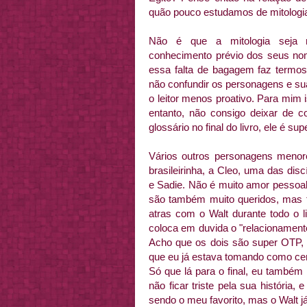
quão pouco estudamos de mitologia 
Não é que a mitologia seja 
conhecimento prévio dos seus no
essa falta de bagagem faz termos 
não confundir os personagens e su
o leitor menos proativo. Para mim 
entanto, não consigo deixar de co
glossário no final do livro, ele é supe
Vários outros personagens menore
brasileirinha, a Cleo, uma das dis
e Sadie. Não é muito amor pessoal?
são também muito queridos, mas t
atras com o Walt durante todo o l
coloca em duvida o "relacionament
Acho que os dois são super OTP, e
que eu já estava tomando como cer
Só que lá para o final, eu também
não ficar triste pela sua história,
sendo o meu favorito, mas o Walt 