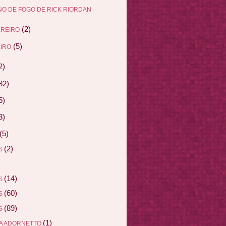
O DE FOGO DE RICK RIORDAN
(2)
EREIRO
(5)
IRO
2)
82)
5)
3)
(5)
(2)
AS
(14)
AS
(60)
AS
(89)
AS
(1)
A ADORNETTO