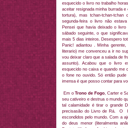
esquecido o livro no trabalho hora
aceitar resignada minha burrada e 
tortura), mas tchan-tchan-tcha
segunda-feira o livro não esta
Pensei que havia deixado o livro 
sábado seguinte, o que significa
mais 5 dias inteiros. Desespero to
Panic! adiantou . Minha gerente
literario) me convenceu a ir no 
vou deixar claro que a salada de f
assunto). Acabou que o livro 
esquecido no caixa e quando me 
o fone no ouvido. Só então pude r
imensa é que posso contar para vo
Em o
Trono de Fogo
, Carter e S
seu cativeiro e destrua o mundo q
tal calamidade é tirar o grande 
precisasão do Livro de Rá. O li
escondidos pelo mundo. Com a aju
do deus menor (literalmenta an