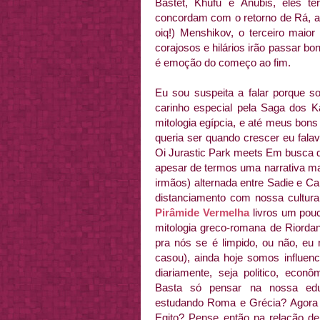
Bastet, Khufu e Anubis, eles t
concordam com o retorno de Rá, al
oiq!) Menshikov, o terceiro mai
corajosos e hilários irão passar bo
é emoção do começo ao fim.
Eu sou suspeita a falar porque s
carinho especial pela Saga dos 
mitologia egípcia, e até meus bon
queria ser quando crescer eu fala
Oi Jurastic Park meets Em busca d
apesar de termos uma narrativa ma
irmãos) alternada entre Sadie e Car
distanciamento com nossa cultur
Pirâmide Vermelha
livros um pou
mitologia greco-romana de Riordan
pra nós se é limpido, ou não, 
casou), ainda hoje somos influenc
diariamente, seja politico, econ
Basta só pensar na nossa ed
estudando Roma e Grécia? Agora
Egito? Pense então na relação d