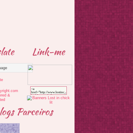
late
Link-me
te
logs Parceiros