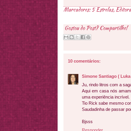
Marcadores:
5 Estrelas
,
Editora
Gostou do Post? Compartilhe!
10 comentários:
Simone Santiago ( Luka 
Ju, rindo litros com a saga
Aqui em casa nós amamos
uma experiência incrível.
Tio Rick sabe mesmo como 
Saudadinha de passar por
Bjsss
Responder