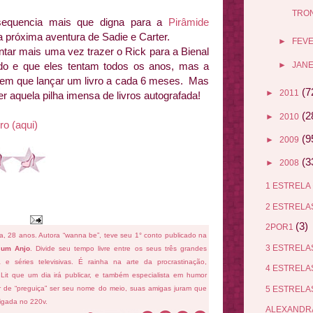
TRON
quencia mais que digna para a
Pirâmide
a próxima aventura de Sadie e Carter.
►
FEV
ntar mais uma vez trazer o Rick para a Bienal
►
JANE
do e que eles tentam todos os anos, mas a
 tem que lançar um livro a cada 6 meses. Mas
(7
►
2011
r aquela pilha imensa de livros autografada!
(2
►
2010
ro (aqui)
(9
►
2009
(3
►
2008
1 ESTRELA
2 ESTREL
(3)
2POR1
fa, 28 anos. Autora “wanna be”, teve seu 1° conto publicado na
3 ESTREL
 um Anjo
. Divide seu tempo livre entre os seus três grandes
ema e séries televisivas. É rainha na arte da procrastinação,
4 ESTREL
 Lit que um dia irá publicar, e também especialista em humor
5 ESTREL
ar de “preguiça” ser seu nome do meio, suas amigas juram que
ligada no 220v.
ALEXANDR