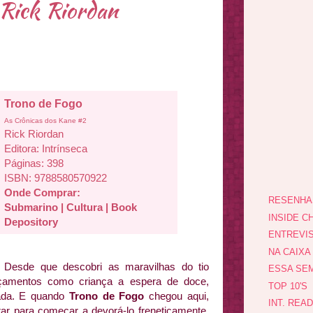
 Rick Riordan
Trono de Fogo
As Crônicas dos Kane #2
Rick Riordan
Editora: Intrínseca
Páginas: 398
ISBN: 9788580570922
Onde Comprar:
RESENHA
Submarino
|
Cultura
|
Book
INSIDE CH
Depository
ENTREVI
NA CAIXA
Desde que descobri as maravilhas do tio
ESSA SEM
çamentos como criança a espera de doce,
TOP 10'S
gada. E quando
Trono de Fogo
chegou aqui,
INT. REA
rar para começar a devorá-lo freneticamente.