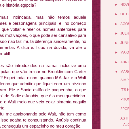
e história egípcia?
►
NOV
►
OUT
mais intrincada, mas não temos aquele
mes e personagens principais, e no começo
►
AGO
que voltar e reler os nomes anteriores para
►
JUL
as motivações, o que pode ser cansativo para
isso não faz muita diferença sinceramente, no
►
JUN
mentar. A dica é: ficou na duvida, vá até o
►
MAIO
r util!
►
ABRI
s são introduzidos na trama, inclusive uma
cípulas que vão treinar no Brooklin com Carter
▼
MAR
 Fiquei toda -oinnn- quando li! A Jaz e o Walt
SIMP
enho que admitir que fiquei com um pézinho
ivro. Ele e Sadie estão de paquerinha, o que
IT'S
o" de Sadie e Anubis, que é o meu queridinho.
PROM
 o Walt meio que veio colar pimenta naquilo
to.
2POR
 fui me apaixonando pelo Walt, não tem como
AS H
 e isso acaba te conquistando. Anúbis continua
AL
já conseguiu um espacinho no meu coração.