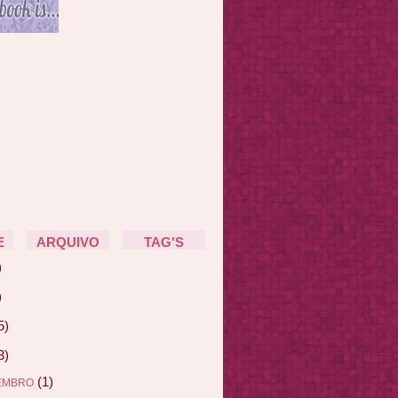
E
ARQUIVO
TAG'S
)
)
5)
3)
(1)
EMBRO