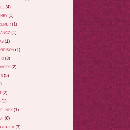
(4)
ÖEL
(1)
SHBY
(1)
REMER
(1)
RANCO
(1)
AB
(1)
ORRISON
(3)
RIO
(2)
HARES
(5)
KS
)
(2)
ET
(1)
G
(1)
DELINSK
(8)
EST
(3)
ZPATRICK