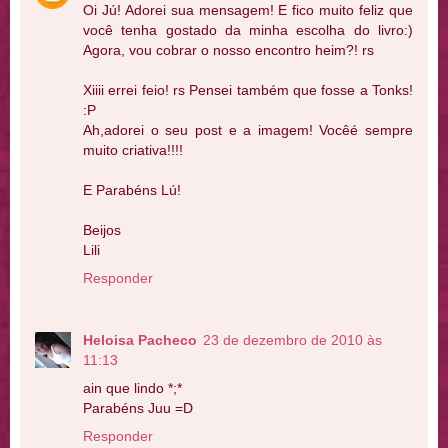
Oi Jú! Adorei sua mensagem! E fico muito feliz que
você tenha gostado da minha escolha do livro:)
Agora, vou cobrar o nosso encontro heim?! rs
Xiiii errei feio! rs Pensei também que fosse a Tonks!
:P
Ah,adorei o seu post e a imagem! Vocêé sempre
muito criativa!!!!
E Parabéns Lú!
Beijos
Lili
Responder
Heloisa Pacheco
23 de dezembro de 2010 às
11:13
ain que lindo *;*
Parabéns Juu =D
Responder