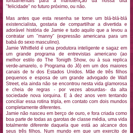
fundamentais para a manutenção da nossa dita
"felicidade" no futuro próximo, ou não.
Mas antes que esta resenha se torne um blá-blá-blá
existencialista, gostaria de compartilhar a divertida e
adorável história de Jamie e tudo aquilo que a levou a
contratar um "manny" (expressão americana para um
babá do sexo masculino).
Jamie Whitfield é uma produtora inteligente e sagaz em
um grande programa de entrevistas americano (ao
melhor estilo do The Tonigth Show, ou à sua replica
verde-amarelo, o Programa do Jô) em um dos maiores
canais de tv dos Estados Unidos. Mãe de três filhos
pequenos e esposa de um grande advogado de Wall
Street, ela ainda não se encontrou nesta vida glamorosa
e cheia de regras - por vezes absurdas- da alta
sociedade nova iorquina. E à dez anos vem tentando
conciliar essa rotina tripla, em contato com dois mundos
completamente diferentes.
Jamie não nasceu em berço de ouro, e fora criada como
boa parte de todas as garotas de classe média, uma vida
totalmente diferente daquela que está ao alcance dos
seus três filhos. Num mundo em que um exercito de