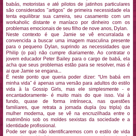
babás, motoristas e até pilotos de jatinhos particulares
são considerados "artigos" de primeira necessidade ela
tenta equilibrar sua carreira, seu casamento com um
workaholic distante e maníaco por dinheiro com os
problemas emocionais de seu filho de nove anos, Dylan.
Neste contexto é que Jamie se vê encurralada e
convencida a buscar uma imagem masculina presente
para o pequeno Dylan, suprindo as necessidades que
Philip (o pai) não cumpre diariamente. Ao contratar o
jovem educador Peter Bailey para o cargo de babá, ela
acha que seus problemas estão para se resolver, mas é
ai que Jamie se engana...
É neste ponto que queria poder dizer: “Um babá em
minha vida" é apenas uma versão para adultos do estilo
vida à la Gossip Girls, mas ele simplesmente - e
encantadoramente- é muito mais do que isso. Vai à
fundo, quase de forma intrínseca, nas questões
familiares, que retrata a jornada dupla (ou tripla) da
mulher moderna, que se vê na encruzilhada entre o
matrimônio sob os moldes sexistas da sociedade e a
identidade profissional.
Pode ser que não identificaremos com o estilo de vida