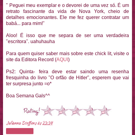
" Peguei meu exemplar e o devorei de uma vez só. É um
retrato fascinante da vida de Nova York, cheio de
detalhes emocionantes. Ele me fez querer contratar um
babá... para mim!"
Aloo! É isso que me separa de ser uma verdadeira
"escritora". uahuhauha
Para quem quiser saber mais sobre este chick lit, visite o
site da Editora Record (
AQUI
)
Ps2: Quinta- feira deve estar saindo uma resenha
fresquinha do livro "O orfão de Hitler", esperem que vai
ter surpresa junto =o*
Boa Semana Gals^^
Julianna Steffens
às
23:34
Compartilhar