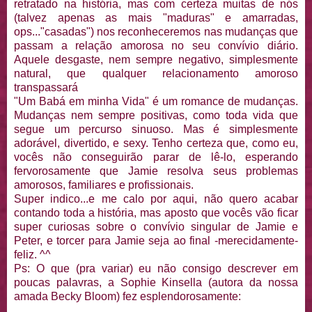
retratado na história, mas com certeza muitas de nós
(talvez apenas as mais "maduras" e amarradas,
ops..."casadas") nos reconheceremos nas mudanças que
passam a relação amorosa no seu convívio diário.
Aquele desgaste, nem sempre negativo, simplesmente
natural, que qualquer relacionamento amoroso
transpassará
"Um Babá em minha Vida" é um romance de mudanças.
Mudanças nem sempre positivas, como toda vida que
segue um percurso sinuoso. Mas é simplesmente
adorável, divertido, e sexy. Tenho certeza que, como eu,
vocês não conseguirão parar de lê-lo, esperando
fervorosamente que Jamie resolva seus problemas
amorosos, familiares e profissionais.
Super indico...e me calo por aqui, não quero acabar
contando toda a história, mas aposto que vocês vão ficar
super curiosas sobre o convívio singular de Jamie e
Peter, e torcer para Jamie seja ao final -merecidamente-
feliz. ^^
Ps: O que (pra variar) eu não consigo descrever em
poucas palavras, a Sophie Kinsella (autora da nossa
amada Becky Bloom) fez esplendorosamente: