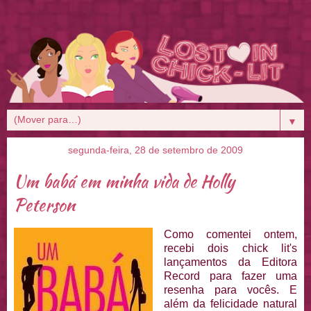
▼
segunda-feira, 28 de setembro de 2009
Um babá em minha vida de Holly
Peterson
Como comentei ontem,
recebi dois chick lit's
lançamentos da Editora
Record para fazer uma
resenha para vocês. E
além da felicidade natural