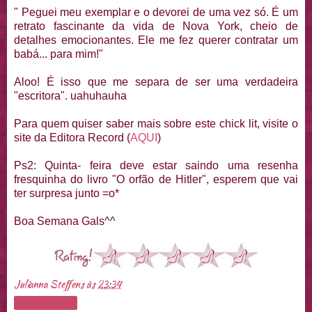
" Peguei meu exemplar e o devorei de uma vez só. É um
retrato fascinante da vida de Nova York, cheio de
detalhes emocionantes. Ele me fez querer contratar um
babá... para mim!"
Aloo! É isso que me separa de ser uma verdadeira
"escritora". uahuhauha
Para quem quiser saber mais sobre este chick lit, visite o
site da Editora Record (
AQUI
)
Ps2: Quinta- feira deve estar saindo uma resenha
fresquinha do livro "O orfão de Hitler", esperem que vai
ter surpresa junto =o*
Boa Semana Gals^^
Julianna Steffens
às
23:34
Compartilhar