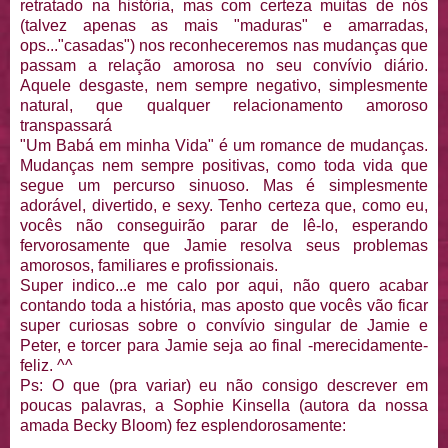
retratado na história, mas com certeza muitas de nós
(talvez apenas as mais "maduras" e amarradas,
ops..."casadas") nos reconheceremos nas mudanças que
passam a relação amorosa no seu convívio diário.
Aquele desgaste, nem sempre negativo, simplesmente
natural, que qualquer relacionamento amoroso
transpassará
"Um Babá em minha Vida" é um romance de mudanças.
Mudanças nem sempre positivas, como toda vida que
segue um percurso sinuoso. Mas é simplesmente
adorável, divertido, e sexy. Tenho certeza que, como eu,
vocês não conseguirão parar de lê-lo, esperando
fervorosamente que Jamie resolva seus problemas
amorosos, familiares e profissionais.
Super indico...e me calo por aqui, não quero acabar
contando toda a história, mas aposto que vocês vão ficar
super curiosas sobre o convívio singular de Jamie e
Peter, e torcer para Jamie seja ao final -merecidamente-
feliz. ^^
Ps: O que (pra variar) eu não consigo descrever em
poucas palavras, a Sophie Kinsella (autora da nossa
amada Becky Bloom) fez esplendorosamente: