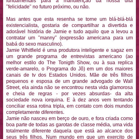
fundamentais para a manutenção da nossa dita
"felicidade" no futuro próximo, ou não.
Mas antes que esta resenha se torne um blá-blá-blá
existencialista, gostaria de compartilhar a divertida e
adorável história de Jamie e tudo aquilo que a levou a
contratar um "manny" (expressão americana para um
babá do sexo masculino).
Jamie Whitfield é uma produtora inteligente e sagaz em
um grande programa de entrevistas americano (ao
melhor estilo do The Tonigth Show, ou à sua replica
verde-amarelo, o Programa do Jô) em um dos maiores
canais de tv dos Estados Unidos. Mãe de três filhos
pequenos e esposa de um grande advogado de Wall
Street, ela ainda não se encontrou nesta vida glamorosa
e cheia de regras - por vezes absurdas- da alta
sociedade nova iorquina. E à dez anos vem tentando
conciliar essa rotina tripla, em contato com dois mundos
completamente diferentes.
Jamie não nasceu em berço de ouro, e fora criada como
boa parte de todas as garotas de classe média, uma vida
totalmente diferente daquela que está ao alcance dos
seus três filhos. Num mundo em que um exercito de