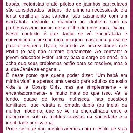
babás, motoristas e até pilotos de jatinhos particulares
são considerados "artigos" de primeira necessidade ela
tenta equilibrar sua carreira, seu casamento com um
workaholic distante e maníaco por dinheiro com os
problemas emocionais de seu filho de nove anos, Dylan.
Neste contexto é que Jamie se vê encurralada e
convencida a buscar uma imagem masculina presente
para o pequeno Dylan, suprindo as necessidades que
Philip (o pai) não cumpre diariamente. Ao contratar o
jovem educador Peter Bailey para o cargo de babá, ela
acha que seus problemas estão para se resolver, mas é
ai que Jamie se engana...
É neste ponto que queria poder dizer: “Um babá em
minha vida" é apenas uma versão para adultos do estilo
vida à la Gossip Girls, mas ele simplesmente - e
encantadoramente- é muito mais do que isso. Vai à
fundo, quase de forma intrínseca, nas questões
familiares, que retrata a jornada dupla (ou tripla) da
mulher moderna, que se vê na encruzilhada entre o
matrimônio sob os moldes sexistas da sociedade e a
identidade profissional.
Pode ser que não identificaremos com o estilo de vida