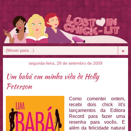
▼
segunda-feira, 28 de setembro de 2009
Um babá em minha vida de Holly
Peterson
Como comentei ontem,
recebi dois chick lit's
lançamentos da Editora
Record para fazer uma
resenha para vocês. E
além da felicidade natural