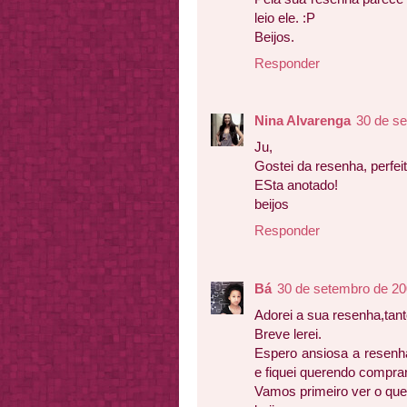
leio ele. :P
Beijos.
Responder
Nina Alvarenga
30 de s
Ju,
Gostei da resenha, perfeit
ESta anotado!
beijos
Responder
Bá
30 de setembro de 20
Adorei a sua resenha,tanto
Breve lerei.
Espero ansiosa a resenha 
e fiquei querendo comprar
Vamos primeiro ver o que 