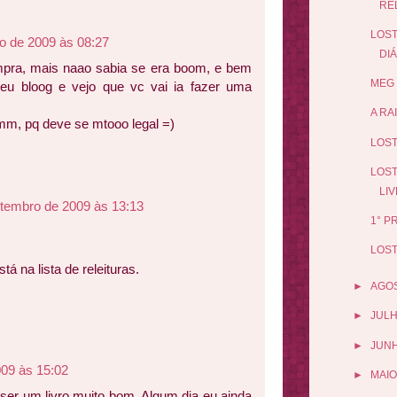
REL
LOST
o de 2009 às 08:27
DIÁ
ompra, mais naao sabia se era boom, e bem
MEG 
eu bloog e vejo que vc vai ia fazer uma
A RA
mm, pq deve se mtooo legal =)
LOST
LOST
LI
etembro de 2009 às 13:13
1° P
LOST
tá na lista de releituras.
►
AGO
►
JUL
►
JUN
09 às 15:02
►
MAIO
ser um livro muito bom. Algum dia eu ainda