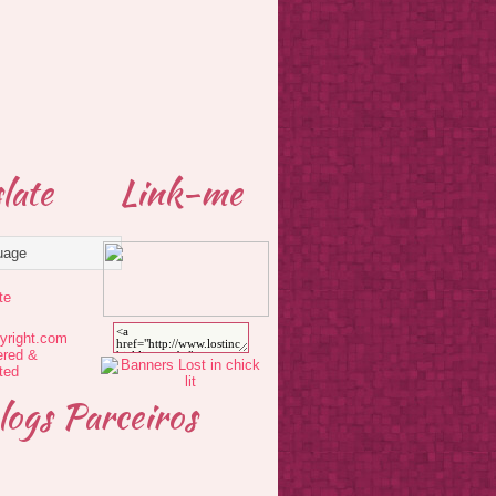
late
Link-me
te
logs Parceiros