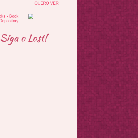
QUERO VER
Siga o Lost!