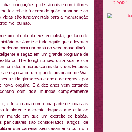
2 POR 1
nhas obrigações profissionais e domiciliares
 me fez refletir à cerca do quão importante as
 vidas são fundamentais para a manutenção
 próximo, ou não.
e um blá-blá-blá existencialista, gostaria de
 história de Jamie e tudo aquilo que a levou a
americana para um babá do sexo masculino).
nteligente e sagaz em um grande programa de
estilo do The Tonigth Show, ou à sua replica
 em um dos maiores canais de tv dos Estados
nos e esposa de um grande advogado de Wall
 nesta vida glamorosa e cheia de regras - por
e nova iorquina. E à dez anos vem tentando
em contato com dois mundos completamente
o, e fora criada como boa parte de todas as
a totalmente diferente daquela que está ao
 Num mundo em que um exercito de babás,
os particulares são considerados "artigos" de
uilibrar sua carreira, seu casamento com um