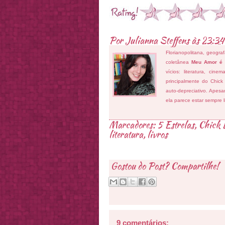
Por
Julianna Steffens
às
23:34
Florianopolitana, geogra
coletânea
Meu Amor é
vícios: literatura, cin
principalmente do Chick
auto-depreciativo. Apes
ela parece estar sempre 
Marcadores:
5 Estrelas
,
Chick L
literatura
,
livros
Gostou do Post? Compartilhe!
9 comentários: