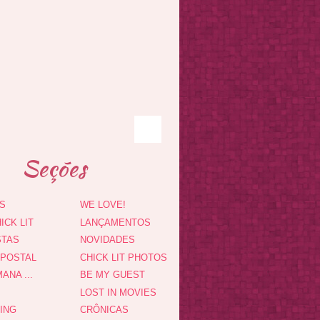
Seções
S
WE LOVE!
ICK LIT
LANÇAMENTOS
STAS
NOVIDADES
 POSTAL
CHICK LIT PHOTOS
ANA ...
BE MY GUEST
LOST IN MOVIES
DING
CRÔNICAS