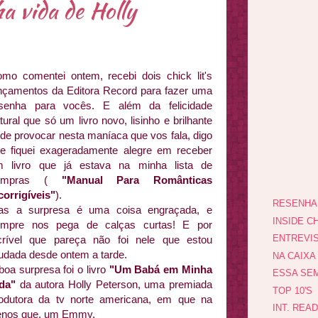
 vida de Holly
mo comentei ontem, recebi dois chick lit's
nçamentos da Editora Record para fazer uma
senha para vocês. E além da felicidade
tural que só um livro novo, lisinho e brilhante
de provocar nesta maníaca que vos fala, digo
e fiquei exageradamente alegre em receber
 livro que já estava na minha lista de
ompras (
"Manual Para Românticas
corrigíveis"
).
RESENHA
as a surpresa é uma coisa engraçada, e
INSIDE CH
empre nos pega de calças curtas! E por
ENTREVI
crível que pareça não foi nele que estou
udada desde ontem a tarde.
NA CAIXA
boa surpresa foi o livro
"Um Babá em Minha
ESSA SEM
ida"
da autora Holly Peterson, uma premiada
TOP 10'S
odutora da tv norte americana, em que na
INT. REA
menos que, um Emmy.