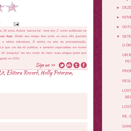
►
DEZ
►
NOV
►
OUT
fa, 28 anos. Autora “wanna be”, teve seu 1° conto publicado na
 um Anjo
. Divide seu tempo livre entre os seus três grandes
▼
SET
ema e séries televisivas. É rainha na arte da procrastinação,
O ÓR
 Lit que um dia irá publicar, e também especialista em humor
ar de “preguiça” ser seu nome do meio, suas amigas juram que
UM B
ligada no 220v.
PE
it
,
Editora Record
,
Holly Peterson
,
PROM
RES
LOST
BE
LOST
RE -
GAN