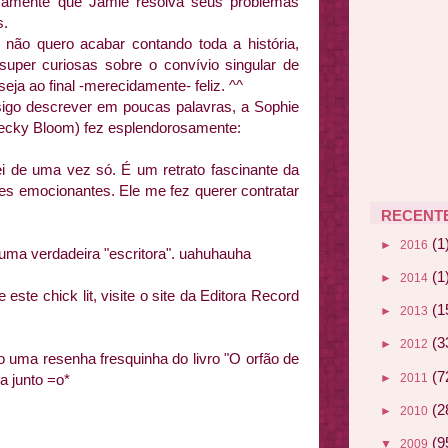
rosamente que Jamie resolva seus problemas
s.
, não quero acabar contando toda a história,
uper curiosas sobre o convívio singular de
eja ao final -merecidamente- feliz. ^^
sigo descrever em poucas palavras, a Sophie
Becky Bloom) fez esplendorosamente:
i de uma vez só. É um retrato fascinante da
hes emocionantes. Ele me fez querer contratar
RECENT
(1
►
2016
uma verdadeira "escritora". uahuhauha
(1
►
2014
ste chick lit, visite o site da Editora Record
(1
►
2013
(3
►
2012
do uma resenha fresquinha do livro "O orfão de
(7
►
2011
a junto =o*
(2
►
2010
(9
▼
2009