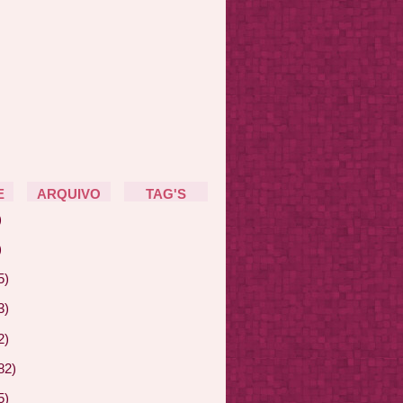
E
ARQUIVO
TAG'S
)
)
5)
3)
2)
82)
5)