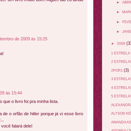
►
ABRI
►
MAR
►
FEV
►
JANE
etembro de 2009 às 15:25
(3
►
2008
a!
1 ESTRELA
2 ESTREL
(3)
2POR1
3 ESTREL
4 ESTREL
09 às 15:44
5 ESTREL
 que o livro foi pra minha lista.
ALEXANDR
de o orfão de hitler porque já vi esse livro
ALYSON N
...
AMANDA A
você falará dele!
ANDREA C