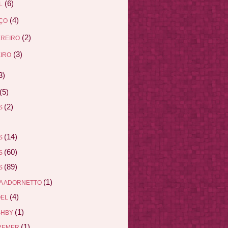
(6)
L
(4)
ÇO
(2)
EREIRO
(3)
IRO
3)
(5)
(2)
AS
(14)
AS
(60)
AS
(89)
AS
(1)
A ADORNETTO
(4)
ÖEL
(1)
SHBY
(1)
REMER