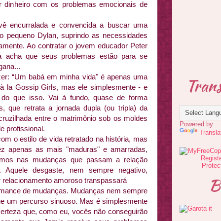
or dinheiro com os problemas emocionais de
vê encurralada e convencida a buscar uma
o pequeno Dylan, suprindo as necessidades
riamente. Ao contratar o jovem educador Peter
la acha que seus problemas estão para se
gana...
izer: “Um babá em minha vida" é apenas uma
Trans
a à la Gossip Girls, mas ele simplesmente - e
 do que isso. Vai à fundo, quase de forma
s, que retrata a jornada dupla (ou tripla) da
ruzilhada entre o matrimônio sob os moldes
Powered by
e profissional.
Transla
om o estilo de vida retratado na história, mas
vez apenas as mais "maduras" e amarradas,
remos nas mudanças que passam a relação
. Aquele desgaste, nem sempre negativo,
B
r relacionamento amoroso transpassará
omance de mudanças. Mudanças nem sempre
gue um percurso sinuoso. Mas é simplesmente
o certeza que, como eu, vocês não conseguirão