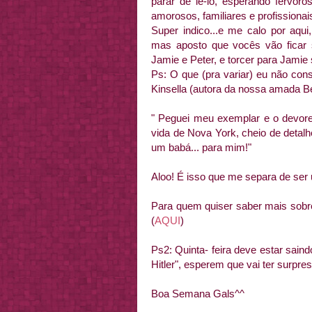
parar de lê-lo, esperando fervo
amorosos, familiares e profissionai
Super indico...e me calo por aqui
mas aposto que vocês vão ficar s
Jamie e Peter, e torcer para Jamie s
Ps: O que (pra variar) eu não con
Kinsella (autora da nossa amada 
" Peguei meu exemplar e o devore
vida de Nova York, cheio de detal
um babá... para mim!"
Aloo! É isso que me separa de ser 
Para quem quiser saber mais sobre e
(
AQUI
)
Ps2: Quinta- feira deve estar sain
Hitler", esperem que vai ter surpres
Boa Semana Gals^^