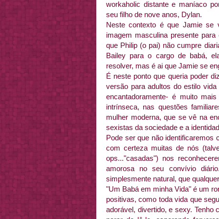
workaholic distante e maníaco p
seu filho de nove anos, Dylan.
Neste contexto é que Jamie se 
imagem masculina presente para 
que Philip (o pai) não cumpre dia
Bailey para o cargo de babá, e
resolver, mas é ai que Jamie se en
É neste ponto que queria poder d
versão para adultos do estilo vid
encantadoramente- é muito mais
intrínseca, nas questões familiare
mulher moderna, que se vê na enc
sexistas da sociedade e a identidad
Pode ser que não identificaremos c
com certeza muitas de nós (tal
ops..."casadas") nos reconhece
amorosa no seu convívio diário
simplesmente natural, que qualque
"Um Babá em minha Vida" é um r
positivas, como toda vida que se
adorável, divertido, e sexy. Tenh