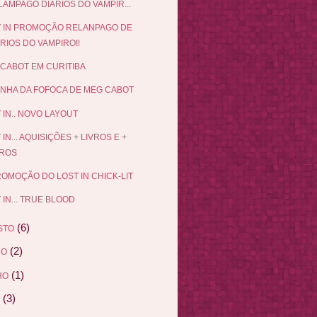
AMPAGO DIARIOS DO VAMPIR...
 IN PROMOÇÃO RELANPAGO DE
RIOS DO VAMPIRO!!
CABOT EM CURITIBA
INHA DA FOFOCA DE MEG CABOT
 IN.. NOVO LAYOUT
 IN... AQUISIÇÕES + LIVROS E +
VROS
ROMOÇÃO DO LOST IN CHICK-LIT
 IN... TRUE BLOOD
(6)
STO
(2)
HO
(1)
HO
(3)