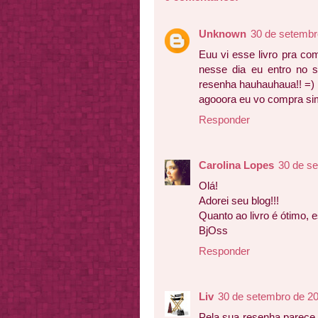
Unknown
30 de setembr
Euu vi esse livro pra c
nesse dia eu entro no s
resenha hauhauhaua!! =)
agooora eu vo compra si
Responder
Carolina Lopes
30 de s
Olá!
Adorei seu blog!!!
Quanto ao livro é ótimo, es
BjOss
Responder
Liv
30 de setembro de 20
Pela sua resenha parece 