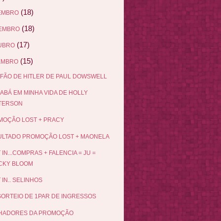
(18)
EMBRO
(18)
EMBRO
(17)
UBRO
(15)
EMBRO
FÃO DE HITLER DE PAUL DOWSWELL
ABÁ EM MINHA VIDA DE HOLLY
TERSON
OÇÃO LOST + PRACY
ULTADO PROMOÇÃO LOST + MAONELA
 IN...COMPRAS + FALENCIA = JU =
CKY BLOOM
 IN.. SELINHOS
SORTEIO DE 1PAR DE INGRESSOS
HADORES DA PROMOÇÃO