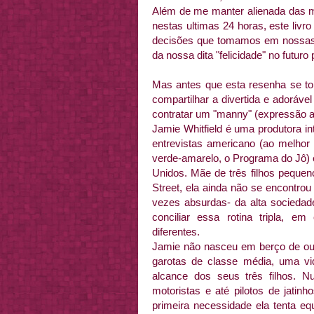
Além de me manter alienada das mi
nestas ultimas 24 horas, este livro
decisões que tomamos em nossas
da nossa dita "felicidade" no futuro
Mas antes que esta resenha se torn
compartilhar a divertida e adorável
contratar um "manny" (expressão 
Jamie Whitfield é uma produtora i
entrevistas americano (ao melhor 
verde-amarelo, o Programa do Jô)
Unidos. Mãe de três filhos peque
Street, ela ainda não se encontrou
vezes absurdas- da alta sociedad
conciliar essa rotina tripla, 
diferentes.
Jamie não nasceu em berço de our
garotas de classe média, uma vid
alcance dos seus três filhos.
motoristas e até pilotos de jatinh
primeira necessidade ela tenta eq