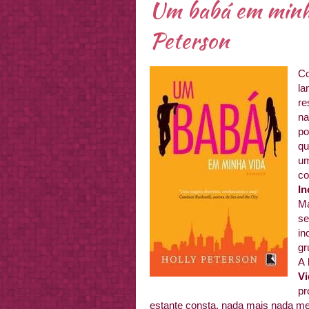
Um babá em minha
Peterson
Co
la
re
na
po
qu
um
c
In
M
s
in
gr
A 
V
pr
estante consta, nada mais nada 