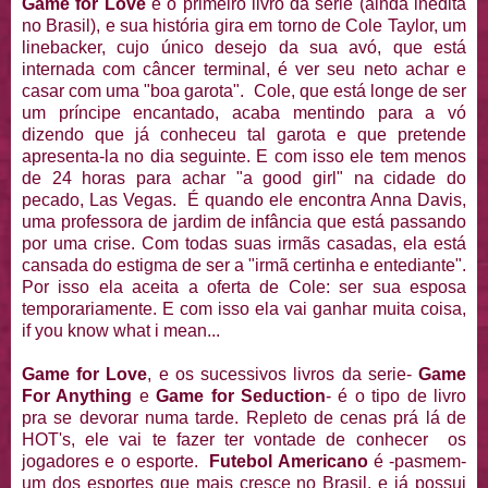
Game for Love
é o primeiro livro da série (ainda inédita
no Brasil), e sua história gira em torno de Cole Taylor, um
linebacker, cujo único desejo da sua avó, que está
internada com câncer terminal, é ver seu neto achar e
casar com uma "boa garota". Cole, que está longe de ser
um príncipe encantado, acaba mentindo para a vó
dizendo que já conheceu tal garota e que pretende
apresenta-la no dia seguinte. E com isso ele tem menos
de 24 horas para achar "a good girl" na cidade do
pecado, Las Vegas. É quando ele encontra Anna Davis,
uma professora de jardim de infância que está passando
por uma crise. Com todas suas irmãs casadas, ela está
cansada do estigma de ser a "irmã certinha e entediante".
Por isso ela aceita a oferta de Cole: ser sua esposa
temporariamente. E com isso ela vai ganhar muita coisa,
if you know what i mean...
Game for Love
, e os sucessivos livros da serie-
Game
For Anything
e
Game for Seduction
- é o tipo de livro
pra se devorar numa tarde. Repleto de cenas prá lá de
HOT's, ele vai te fazer ter vontade de conhecer os
jogadores e o esporte.
Futebol Americano
é -pasmem-
um dos esportes que mais cresce no Brasil, e já possui