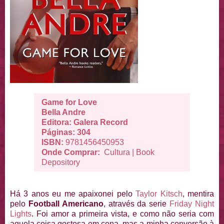
Game for Love
Bella Andre
Editora: Galera Record
Páginas: 304
ISBN:
9781456450953
Onde Comprar:
Cultura
|
Book
Depository
Há 3 anos eu me apaixonei pelo
Taylor Kitsch
, mentira
pelo
Football Americano
, através da serie
Friday Night
Lights
. Foi amor a primeira vista, e como não seria com
aquela coisa gostosa em cena, mas a minha conversão à