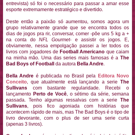
entrevista) só foi o necessário para passar a amar esse
esporte extremamente estratégico e divertido.
Deste então a paixão só aumentou, somos agora um
grupo relativamente grande que se encontra todos os
dias de jogos pra rir, conversar, comer -põe uns 5 kg a +
na conta do
NFL Gourmet
- e assistir os jogos. E,
obviamente, nessa empolgação passei a ler todos os
livros com jogadores de
Football Americano
que caiam
na minha mão. Uma das series mais famosas é a
The
Bad Boys of Football
da autora
Bella Andre
.
Bella Andre
é publicada no Brasil pela
Editora Novo
Conceito
, que atualmente está lançando a serie
The
Sullivans
com bastante regularidade. Recebi o
lançamento
Perto de Você
, o sétimo da série, semana
passada. Tenho algumas ressalvas com a serie
The
Sullivans
, pois fico agoniada com histórias que
acontecem rápido de mais, mas The Bad Boys é o tipo de
livro devorante, com o plus de ser uma serie curta
(apenas 3 livros).