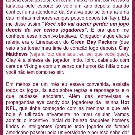
fanática pelo esporte só veio um ano depois, quando
conheci uma atendente da Saraiva que se tornaria uma
das minhas melhores amigas pouco depois (oi Tay!). Ela
me disse assim
"Você não vai querer perder um jogo
depois de ver certos jogadores"
. E pra quem me
conhece, esse incentivo bastava. O jogador a que ela se
referia era o Linebacker, do
Green Bay Packers
(que
veio a se tornar meu time do coração logo depois),
Clay
Matthews
(
veja a foto dele aqui, eu sei que você quer
).
Clay é a síntese de jogador lindo, loiro, cabeludo com
cara de Viking e com um senso de humor tão hilário que
você não tem como resistir.
Em menos de um mês eu estava convertida, assistia
todos os jogos, lia tudo sobre regras e reportagens e o
que pudesse encontrar. Além das entrevistas e
propagandas eye candy dos jogadores da listinha
Hot
NFL
, que tinha começado com as meninas e que até
hoje é utilizada ativamente no meu celular. Vamos
admitir, o incentivo inicial da beleza daqueles homens
lindos e inteligentes (porque todo jogador de futebol
americano passou pela universidade e por isso sabe dar