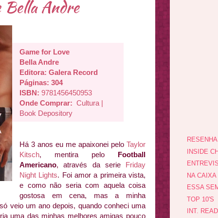
 Bella Andre
Game for Love
Bella Andre
Editora: Galera Record
Páginas: 304
ISBN:
9781456450953
Onde Comprar:
Cultura
|
Book Depository
RESENHA
Há 3 anos eu me apaixonei pelo
Taylor
INSIDE CH
Kitsch
, mentira pelo
Football
ENTREVI
Americano
, através da serie
Friday
Night Lights
. Foi amor a primeira vista,
NA CAIXA
e como não seria com aquela coisa
ESSA SEM
gostosa em cena, mas a minha
TOP 10'S
e só veio um ano depois, quando conheci uma
INT. REA
naria uma das minhas melhores amigas pouco