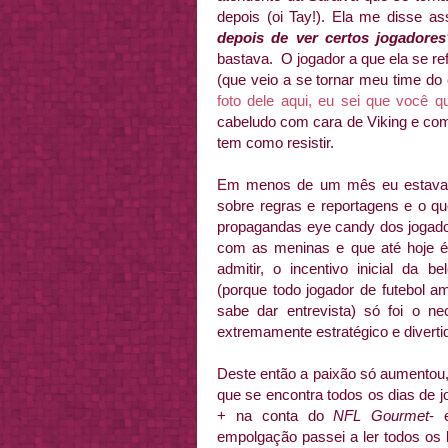
depois (oi Tay!). Ela me disse a
depois de ver certos jogadores
bastava. O jogador a que ela se ref
(que veio a se tornar meu time do
foto dele aqui, eu sei que você q
cabeludo com cara de Viking e com
tem como resistir.
Em menos de um mês eu estava con
sobre regras e reportagens e o qu
propagandas eye candy dos jogado
com as meninas e que até hoje é 
admitir, o incentivo inicial da b
(porque todo jogador de futebol a
sabe dar entrevista) só foi o n
extremamente estratégico e diverti
Deste então a paixão só aumentou
que se encontra todos os dias de j
+ na conta do
NFL Gourmet
- 
empolgação passei a ler todos os