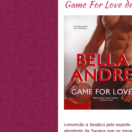
Game For Love de
conversão à fanática pelo esport
atendente da Saraiva que se tor