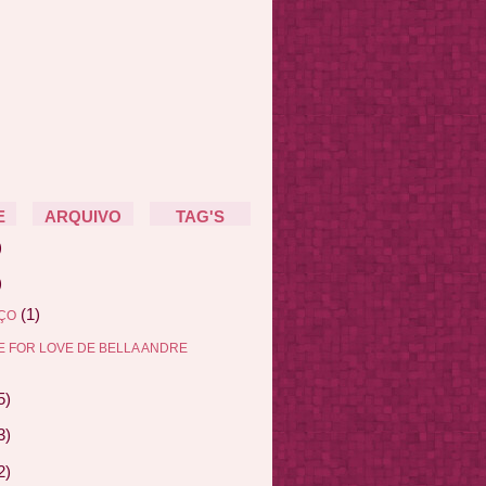
E
ARQUIVO
TAG'S
)
)
(1)
ÇO
 FOR LOVE DE BELLA ANDRE
5)
3)
2)