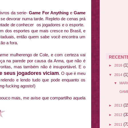
livros da serie-
Game For Anything
e
Game
pra se devorar numa tarde. Repleto de cenas prá
vontade de conhecer os jogadores e o esporte.
 dos esportes que mais cresce no Brasil, e
 estaduais, então quem sabe você encontra um
ão a fora.
harme mulherengo de Cole, e com certeza vai
RECENT
eça na parede por causa da Anna, que não é
(1
►
2016
oritas, mas também não é insuportável. E o
 seus jogadores viciam
. O que é meu
(1
▼
2014
 relendo e lendo tudo que pode enquanto os
▼
MAR
ng-fucking agosto!)
GAME
ouco mais, me avise que compartilho aquela
(1
►
2013
(3
►
2012
(7
►
2011