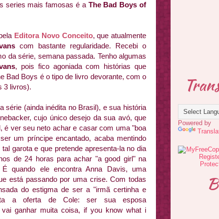
s series mais famosas é a
The Bad Boys of
 pela
Editora Novo Conceito
, que atualmente
ivans
com bastante regularidade. Recebi o
imo da série, semana passada. Tenho algumas
ivans
, pois fico agoniada com histórias que
 Bad Boys é o tipo de livro devorante, com o
Trans
3 livros).
a série (ainda inédita no Brasil), e sua história
linebacker, cujo único desejo da sua avó, que
Powered by
l, é ver seu neto achar e casar com uma "boa
Transla
 ser um príncipe encantado, acaba mentindo
tal garota e que pretende apresenta-la no dia
os de 24 horas para achar "a good girl" na
 É quando ele encontra Anna Davis, uma
B
 que está passando por uma crise. Com todas
nsada do estigma de ser a "irmã certinha e
eita a oferta de Cole: ser sua esposa
vai ganhar muita coisa, if you know what i