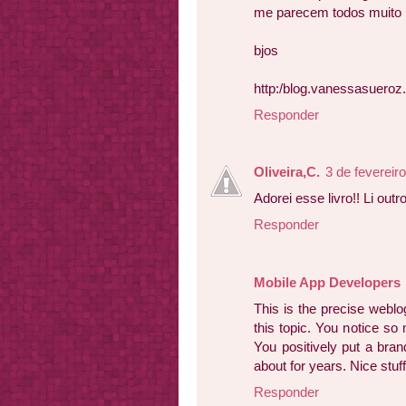
me parecem todos muito 
bjos
http:/blog.vanessasueroz
Responder
Oliveira,C.
3 de fevereir
Adorei esse livro!! Li outr
Responder
Mobile App Developers
This is the precise webl
this topic. You notice so
You positively put a bran
about for years. Nice stuff
Responder