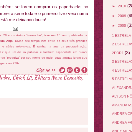
(2
►
2010
mbém: se forem comprar os paperbacks no
ei a serie toda e o primeiro livro veio numa
(9
►
2009
está me deixando louca!
(3
►
2008
1 ESTRELA
fa, 28 anos. Autora “wanna be”, teve seu 1° conto publicado na
 um Anjo
. Divide seu tempo livre entre os seus três grandes
2 ESTREL
ema e séries televisivas. É rainha na arte da procrastinação,
(3)
 Lit que um dia irá publicar, e também especialista em humor
2POR1
ar de “preguiça” ser seu nome do meio, suas amigas juram que
3 ESTREL
ligada no 220v.
4 ESTREL
Andre
,
Chick Lit
,
Editora Novo Conceito
,
5 ESTREL
ALEXANDR
ALYSON N
AMANDA A
ANDREA C
ANDREA F
ANDY MCN