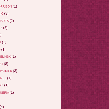
(1)
ORRISON
(3)
RIO
(2)
HARES
(5)
KS
)
(2)
ET
(1)
G
(1)
DELINSK
(8)
EST
(3)
ZPATRICK
(1)
ONES
(1)
DRE
(1)
QUEIRA
(4)