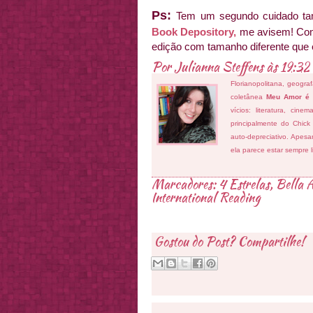
Ps:
Tem um segundo cuidado ta
Book Depository,
me avisem! Compr
edição com tamanho diferente que 
Por
Julianna Steffens
às
19:32
Florianopolitana, geogra
coletânea
Meu Amor é
vícios: literatura, cin
principalmente do Chick
auto-depreciativo. Apes
ela parece estar sempre 
Marcadores:
4 Estrelas
,
Bella 
International Reading
Gostou do Post? Compartilhe!