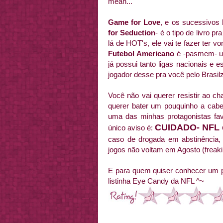
mean...
Game for Love
, e os sucessivos 
for Seduction
- é o tipo de livro 
lá de HOT's, ele vai te fazer ter 
Futebol Americano
é -pasmem- um
já possui tanto ligas nacionais e
jogador desse pra você pelo Brasilz
Você não vai querer resistir ao c
querer bater um pouquinho a cab
uma das minhas protagonistas fav
CUIDADO- NFL e
único aviso é:
caso de drogada em abstinência,
jogos não voltam em Agosto (freaki
E para quem quiser conhecer um p
listinha Eye Candy da NFL ^~