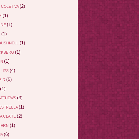
(2)
 COLETIVA
(1)
M
(1)
NNE
(1)
E
(1)
BUSHNELL
(1)
ÄCKBERG
(1)
AN
(4)
LLIPS
(5)
EID
(1)
(3)
ATTHEWS
(1)
ESTRELLA
(2)
A CLARE
(1)
AHERN
(6)
IA