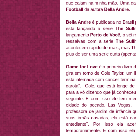
que caiam na minha mão. Uma da
Football
da autora
Bella Andre
.
Bella Andre
é publicada no Brasil
está lançando a serie
The Sull
lançamento
Perto de Você
, o sét
ressalvas com a serie
The Sull
acontecem rápido de mais, mas The
plus de ser uma serie curta (apenas 
Game for Love
é o primeiro livro d
gira em torno de Cole Taylor, um 
está internada com câncer termina
garota". Cole, que está longe de
para a vó dizendo que já conheceu 
seguinte. E com isso ele tem men
cidade do pecado, Las Vegas.
professora de jardim de infância
suas irmãs casadas, ela está ca
entediante". Por isso ela ac
temporariamente. E com isso ela 