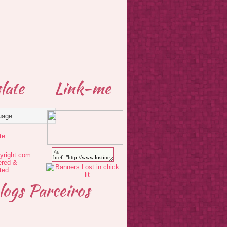
late
Link-me
te
logs Parceiros