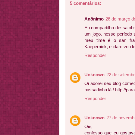
5 comentários:
Anônimo
26 de março d
Eu compartilho dessa ob
um jogo, nesse período s
meu time é o san fra
Kaepernick, e claro vou ler
Responder
Unknown
22 de setembr
Oi adorei seu blog comec
passadinha lá ! http://par
Responder
Unknown
27 de novembr
Oie,
confesso que eu gostava