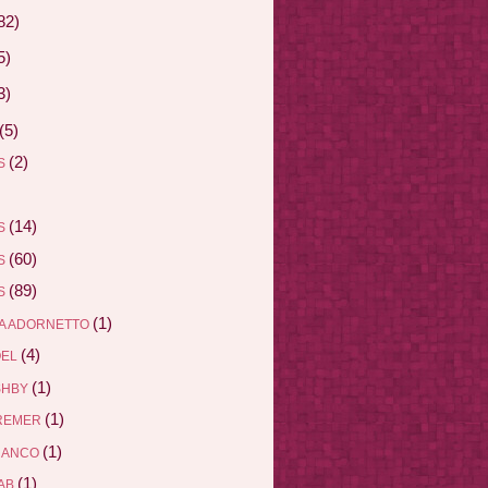
82)
5)
3)
(5)
(2)
AS
(14)
AS
(60)
AS
(89)
AS
(1)
A ADORNETTO
(4)
ÖEL
(1)
SHBY
(1)
REMER
(1)
RANCO
(1)
AB