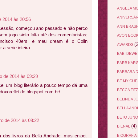
ANGELA M
ANIVERSÁ
e 2014 às 20:56
ANN BRAS
sessão, começou ano passado e não perco
em jogo sinto falta até dos comentaristas;
AVON BOO
ncisco 49ers, e meu dream é o Colin
(2
AWARDS
 a serie inteira.
BABI DEW
BARB KAR
BARBARA 
o de 2014 às 09:29
BE MY GU
ei um blog literário a pouco tempo dá uma
BECCA FIT
adoxorefletido.blogspot.com.br/
BELINDA J
BELLA AN
BETO JUN
o de 2014 às 08:22
(4)
BIENAL
 dos livros da Bella Andrade, mas enjoei,
BIOGRAFIA