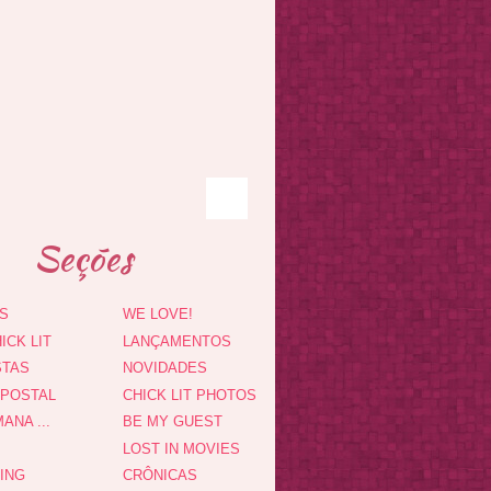
Seções
S
WE LOVE!
ICK LIT
LANÇAMENTOS
STAS
NOVIDADES
 POSTAL
CHICK LIT PHOTOS
ANA ...
BE MY GUEST
LOST IN MOVIES
DING
CRÔNICAS