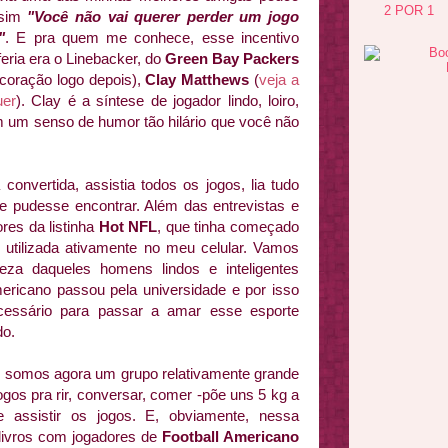
2 POR 1
ssim
"Você não vai querer perder um jogo
"
. E pra quem me conhece, esse incentivo
eria era o Linebacker, do
Green Bay Packers
 coração logo depois),
Clay Matthews
(
veja a
uer
). Clay é a síntese de jogador lindo, loiro,
 um senso de humor tão hilário que você não
vertida, assistia todos os jogos, lia tudo
e pudesse encontrar. Além das entrevistas e
res da listinha
Hot NFL
, que tinha começado
utilizada ativamente no meu celular. Vamos
eleza daqueles homens lindos e inteligentes
mericano passou pela universidade e por isso
ecessário para passar a amar esse esporte
do.
, somos agora um grupo relativamente grande
ogos pra rir, conversar, comer -põe uns 5 kg a
e assistir os jogos. E, obviamente, nessa
 livros com jogadores de
Football Americano