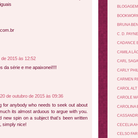
iguais
BLOGAGEM
BOOKWOR
BRUNA BE
.com.br
C. D. PAYN
CADANCE 
CAMILA L
o de 2015 às 12:52
CARL SAG
os da série e me apaixonei!!!!
CARLY PHI
CARMEN R
CAROL ALT
20 de outubro de 2015 às 09:36
CAROLE M
og for anybody who needs to seek out about
CAROLINA 
 much its almost arduous to argue with you.
CASSANDR
d new spin on a subject that's been written
, simply nice!
CECELIA 
CELSO FAR