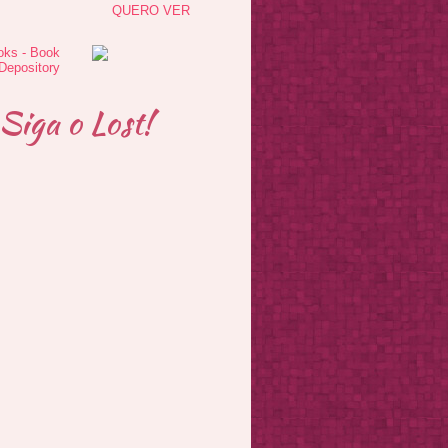
QUERO VER
Siga o Lost!