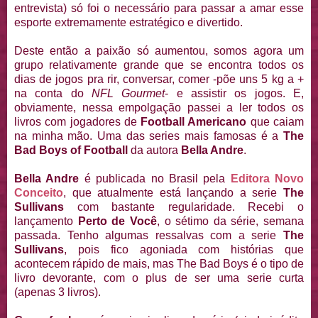
entrevista) só foi o necessário para passar a amar esse
esporte extremamente estratégico e divertido.
Deste então a paixão só aumentou, somos agora um
grupo relativamente grande que se encontra todos os
dias de jogos pra rir, conversar, comer -põe uns 5 kg a +
na conta do
NFL Gourmet
- e assistir os jogos. E,
obviamente, nessa empolgação passei a ler todos os
livros com jogadores de
Football Americano
que caiam
na minha mão. Uma das series mais famosas é a
The
Bad Boys of Football
da autora
Bella Andre
.
Bella Andre
é publicada no Brasil pela
Editora Novo
Conceito
, que atualmente está lançando a serie
The
Sullivans
com bastante regularidade. Recebi o
lançamento
Perto de Você
, o sétimo da série, semana
passada. Tenho algumas ressalvas com a serie
The
Sullivans
, pois fico agoniada com histórias que
acontecem rápido de mais, mas The Bad Boys é o tipo de
livro devorante, com o plus de ser uma serie curta
(apenas 3 livros).