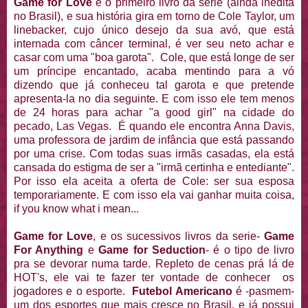
Game for Love
é o primeiro livro da série (ainda inédita
no Brasil), e sua história gira em torno de Cole Taylor, um
linebacker, cujo único desejo da sua avó, que está
internada com câncer terminal, é ver seu neto achar e
casar com uma "boa garota". Cole, que está longe de ser
um príncipe encantado, acaba mentindo para a vó
dizendo que já conheceu tal garota e que pretende
apresenta-la no dia seguinte. E com isso ele tem menos
de 24 horas para achar "a good girl" na cidade do
pecado, Las Vegas. É quando ele encontra Anna Davis,
uma professora de jardim de infância que está passando
por uma crise. Com todas suas irmãs casadas, ela está
cansada do estigma de ser a "irmã certinha e entediante".
Por isso ela aceita a oferta de Cole: ser sua esposa
temporariamente. E com isso ela vai ganhar muita coisa,
if you know what i mean...
Game for Love
, e os sucessivos livros da serie-
Game
For Anything
e
Game for Seduction
- é o tipo de livro
pra se devorar numa tarde. Repleto de cenas prá lá de
HOT's, ele vai te fazer ter vontade de conhecer os
jogadores e o esporte.
Futebol Americano
é -pasmem-
um dos esportes que mais cresce no Brasil, e já possui