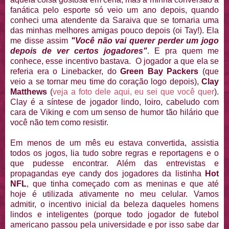
fanática pelo esporte só veio um ano depois, quando
conheci uma atendente da Saraiva que se tornaria uma
das minhas melhores amigas pouco depois (oi Tay!). Ela
me disse assim
"Você não vai querer perder um jogo
depois de ver certos jogadores"
. E pra quem me
conhece, esse incentivo bastava. O jogador a que ela se
referia era o Linebacker, do
Green Bay Packers
(que
veio a se tornar meu time do coração logo depois),
Clay
Matthews
(
veja a foto dele aqui, eu sei que você quer
).
Clay é a síntese de jogador lindo, loiro, cabeludo com
cara de Viking e com um senso de humor tão hilário que
você não tem como resistir.
Em menos de um mês eu estava convertida, assistia
todos os jogos, lia tudo sobre regras e reportagens e o
que pudesse encontrar. Além das entrevistas e
propagandas eye candy dos jogadores da listinha
Hot
NFL
, que tinha começado com as meninas e que até
hoje é utilizada ativamente no meu celular. Vamos
admitir, o incentivo inicial da beleza daqueles homens
lindos e inteligentes (porque todo jogador de futebol
americano passou pela universidade e por isso sabe dar