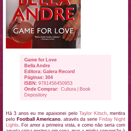
Game for Love
Bella Andre
Editora: Galera Record
Páginas: 304
ISBN:
9781456450953
Onde Comprar:
Cultura
|
Book
Depository
Há 3 anos eu me apaixonei pelo
Taylor Kitsch
, mentira
pelo
Football Americano
, através da serie
Friday Night
Lights
. Foi amor a primeira vista, e como não seria com
aquela coisa gostosa em cena, mas a minha conversão à