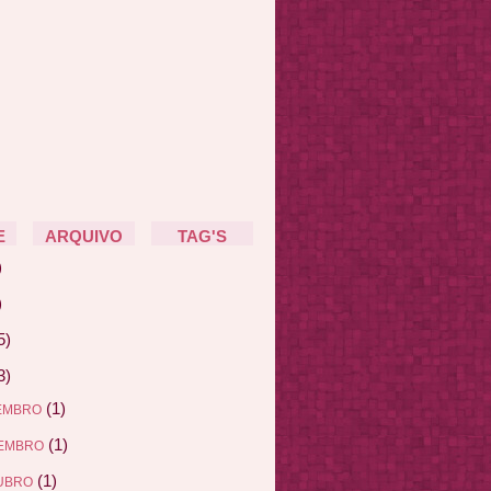
E
ARQUIVO
TAG'S
)
)
5)
3)
(1)
EMBRO
(1)
EMBRO
(1)
UBRO