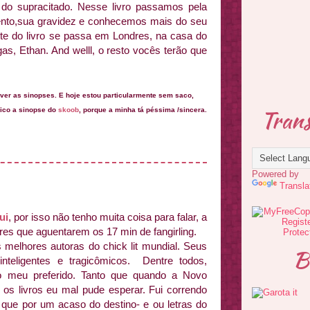
 do supracitado. Nesse livro passamos pela
nto,sua gravidez e conhecemos mais do seu
e do livro se passa em Londres, na casa do
as, Ethan. And welll, o resto vocês terão que
ver as sinopses. E hoje estou particularmente sem saco,
Trans
ndico a sinopse do
skoob
, porque a minha tá péssima /sincera.
Powered by
Transla
ui
, por isso não tenho muita coisa para falar, a
res que aguentarem os 17 min de fangirling.
s melhores autoras do chick lit mundial. Seus
B
 inteligentes e tragicômicos. Dentre todos,
 meu preferido. Tanto que quando a Novo
 os livros eu mal pude esperar. Fui correndo
que por um acaso do destino- e ou letras do