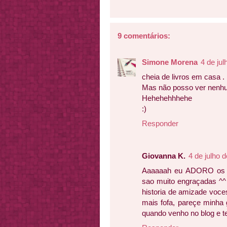
9 comentários:
Simone Morena
4 de ju
cheia de livros em casa .
Mas não posso ver nenhum
Hehehehhhehe
:)
Responder
Giovanna K.
4 de julho 
Aaaaaah eu ADORO os v
sao muito engraçadas ^^ 
historia de amizade voces
mais fofa, pareçe minha
quando venho no blog e te