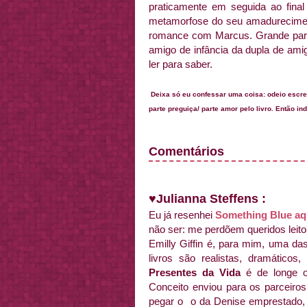
praticamente em seguida ao final
metamorfose do seu amadurecime
romance com Marcus. Grande part
amigo de infância da dupla de amig
ler para saber.
Deixa só eu confessar uma coisa: odeio escre
parte preguiça/ parte amor pelo livro. Então i
Comentários
♥
Julianna Steffens :
Eu já resenhei
Something Blue aq
não ser: me perdõem queridos leito
Emilly Giffin é, para mim, uma da
livros são realistas, dramáticos,
Presentes da Vida
é de longe o
Conceito enviou para os parceiros
pegar o o da Denise emprestado, 