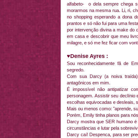
alfabeto- o dela sempre chega 
morarmos na mesma rua. Li, ri, cho
no shopping esperando a dona d
prantos e só não fui para uma fes
por intervenção divina a make do 
em casa e descobrir que meu livr
milagre, e só me fez ficar com vont
♥
Denise Ayres :
Sou reconhecidamente fã de Emi
segredo.
Com sua Darcy (a noiva traída)
antagônicos em mim.
É impossível não antipatizar com 
personagem. Assistir seu declínio
escolhas equivocadas e desleais, 
Mais ou menos como: "aprende, sua
Porém, Emily tinha planos para nós
Darcy mostra que SER humano é ir
circunstâncias e lutar pela sobrevi
Darcy caí! Despenca, para ser pre