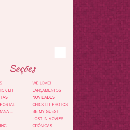
Seções
S
WE LOVE!
ICK LIT
LANÇAMENTOS
STAS
NOVIDADES
 POSTAL
CHICK LIT PHOTOS
ANA ...
BE MY GUEST
LOST IN MOVIES
DING
CRÔNICAS