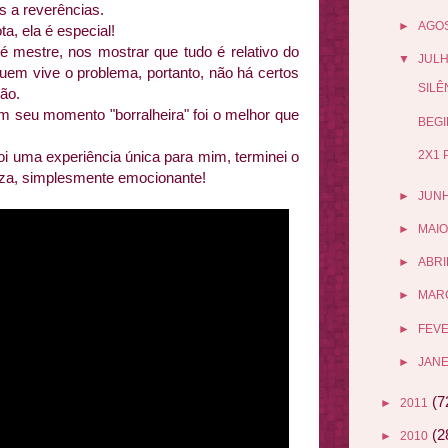
s a reverências.
►
AGO
, ela é especial!
é mestre, nos mostrar que tudo é relativo do
▼
JUL
quem vive o problema, portanto, não há certos
SILÊ
ão.
seu momento "borralheira" foi o melhor que
BEGI
2X1 
foi uma experiência única para mim, terminei o
steza, simplesmente emocionante!
►
JUN
►
MAIO
►
ABRI
►
MAR
►
FEV
►
JANE
(7
►
2011
(2
►
2010