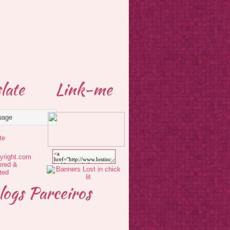
late
Link-me
te
logs Parceiros