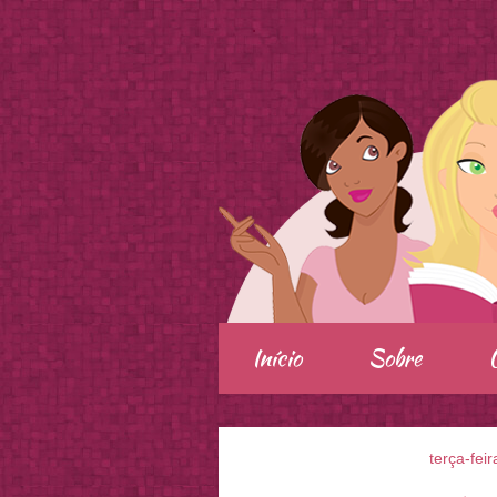
.
Início
Sobre
terça-fei