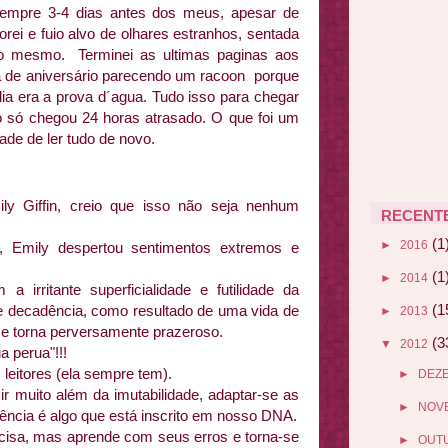
sempre 3-4 dias antes dos meus, apesar de
rei e fuio alvo de olhares estranhos, sentada
o mesmo. Terminei as ultimas paginas aos
ta de aniversário parecendo um racoon porque
dia era a prova d´agua. Tudo isso para chegar
o só chegou 24 horas atrasado. O que foi um
ade de ler tudo de novo.
ly Giffin, creio que isso não seja nenhum
RECENT
(1
►
2016
, Emily despertou sentimentos extremos e
(1
►
2014
a irritante superficialidade e futilidade da
(1
 e decadência, como resultado de uma vida de
►
2013
se torna perversamente prazeroso.
(3
▼
2012
 perua"!!!
 leitores (ela sempre tem).
►
DEZ
 muito além da imutabilidade, adaptar-se as
►
NOV
vência é algo que está inscrito em nosso DNA.
cisa, mas aprende com seus erros e torna-se
►
OUT