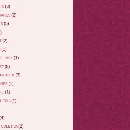
(3)
RIO
(2)
HARES
(5)
KS
)
(2)
ET
(1)
G
(1)
DELINSK
(8)
EST
(3)
ZPATRICK
(1)
ONES
(1)
DRE
(1)
QUEIRA
(4)
(2)
 COLETIVA