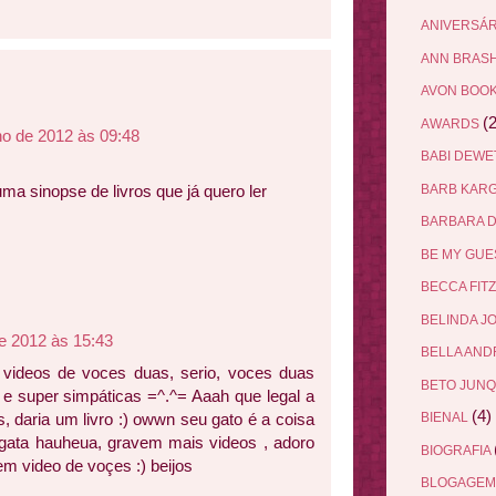
ANIVERSÁ
ANN BRAS
AVON BOO
(2
AWARDS
lho de 2012 às 09:48
BABI DEW
BARB KAR
a sinopse de livros que já quero ler
BARBARA 
BE MY GU
BECCA FIT
BELINDA J
de 2012 às 15:43
BELLA AN
ideos de voces duas, serio, voces duas
BETO JUN
e super simpáticas =^.^= Aaah que legal a
(4)
, daria um livro :) owwn seu gato é a coisa
BIENAL
 gata hauheua, gravem mais videos , adoro
BIOGRAFIA
m video de voçes :) beijos
BLOGAGEM