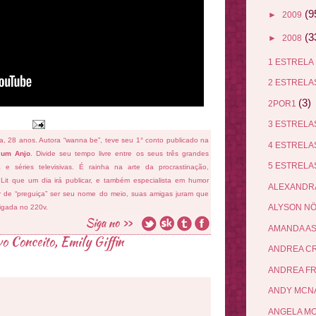
(9
►
2009
(3
►
2008
1 ESTRELA
2 ESTREL
(3)
2POR1
3 ESTREL
fa, 28 anos. Autora “wanna be”, teve seu 1° conto publicado na
4 ESTREL
 um Anjo
. Divide seu tempo livre entre os seus três grandes
5 ESTREL
ema e séries televisivas. É rainha na arte da procrastinação,
 Lit que um dia irá publicar, e também especialista em humor
ALEXANDR
ar de “preguiça” ser seu nome do meio, suas amigas juram que
ALYSON N
ligada no 220v.
AMANDA A
vo Conceito
,
Emily Giffin
ANDREA C
ANDREA F
ANDY MCN
ANGELA M