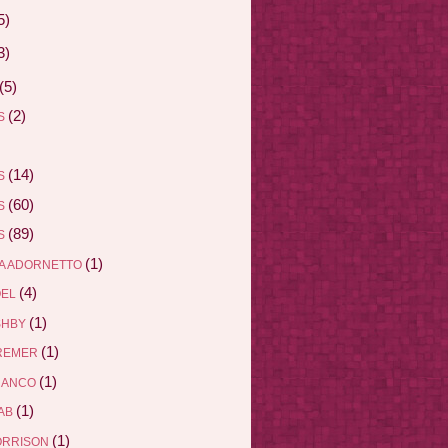
5)
3)
(5)
(2)
AS
(14)
AS
(60)
AS
(89)
AS
(1)
A ADORNETTO
(4)
ÖEL
(1)
SHBY
(1)
REMER
(1)
RANCO
(1)
AB
(1)
ORRISON