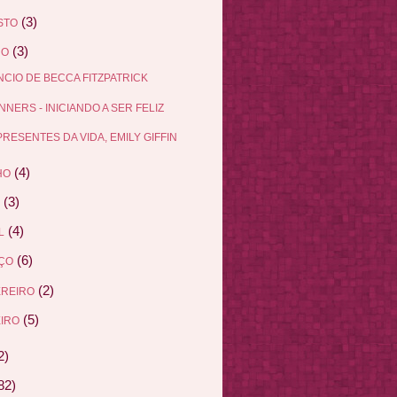
(3)
STO
(3)
HO
NCIO DE BECCA FITZPATRICK
NNERS - INICIANDO A SER FELIZ
PRESENTES DA VIDA, EMILY GIFFIN
(4)
HO
(3)
(4)
L
(6)
ÇO
(2)
EREIRO
(5)
IRO
2)
82)