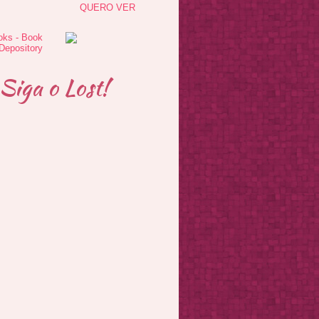
QUERO VER
Siga o Lost!