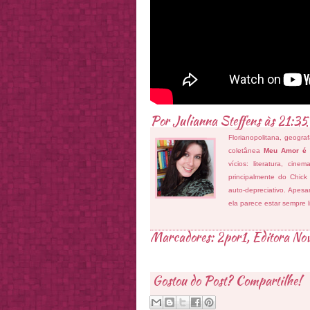
Por
Julianna Steffens
às
21:35
Florianopolitana, geogra
coletânea
Meu Amor é
vícios: literatura, cin
principalmente do Chick
auto-depreciativo. Apes
ela parece estar sempre 
Marcadores:
2por1
,
Editora No
Gostou do Post? Compartilhe!