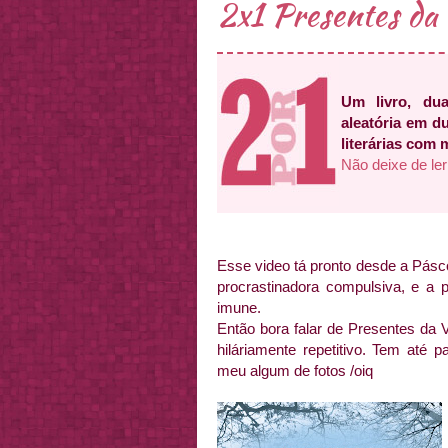
2x1 Presentes da 
Um livro, du
aleatória em d
literárias com
Não deixe de ler
Esse video tá pronto desde a Pásc
procrastinadora compulsiva, e a
imune.
Então bora falar de Presentes da V
hiláriamente repetitivo. Tem até pa
meu algum de fotos /oiq