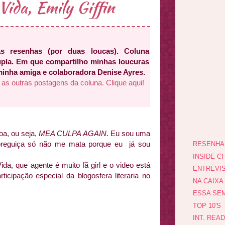
Vida, Emily Giffin
as resenhas (por duas loucas). Coluna
upla. Em que compartilho minhas loucuras
 minha amiga e colaboradora Denise Ayres.
 as outras postagens da coluna. Clique aqui!
oa, ou seja,
MEA CULPA AGAIN
. Eu sou uma
 preguiça só não me mata porque eu já sou
RESENHA
INSIDE CH
ida, que agente é muito fã girl e o video está
ENTREVI
rticipação especial da blogosfera literaria no
NA CAIXA
ESSA SEM
TOP 10'S
INT. REA